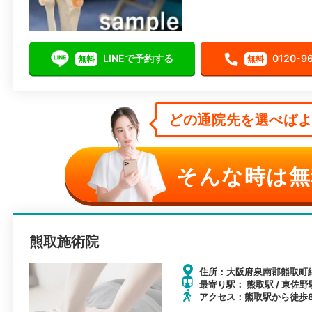
LINEで予約する
0120-9
無料
無料
どの通院先を選べばよい
そんな時は無
熊取施術院
住所：大阪府泉南郡熊取町紺屋
最寄り駅： 熊取駅 / 東佐野
アクセス：熊取駅から徒歩