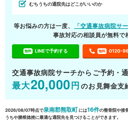
むちうちの通院先はどこがいいのか
等お悩みの方は一度、
「交通事故病院サ
事故対応の相談員が無料で
LINEで予約する
0120-9
無料
無料
交通事故病院サーチから
ご予約・
20,000
最大
円
のお見舞金支
泉南郡熊取町
16件
2026/08/07時点で
には
の整骨院や接
うちや腰椎捻挫に最適な通院先を見つけることができます。