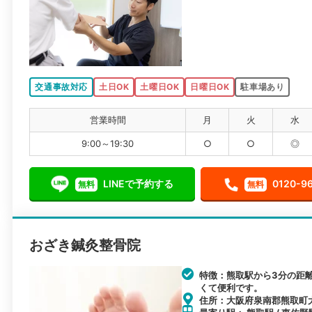
交通事故対応
土日OK
土曜日OK
日曜日OK
駐車場あり
営業時間
月
火
水
9:00～19:30
○
○
◎
LINEで予約する
0120-9
無料
無料
おざき鍼灸整骨院
特徴：熊取駅から3分の距
くて便利です。
住所：大阪府泉南郡熊取町大久