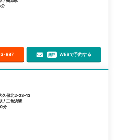
 / 鶴原駅
3分
63-887
WEBで予約する
無料
保北2-23-13
駅 / 二色浜駅
0分