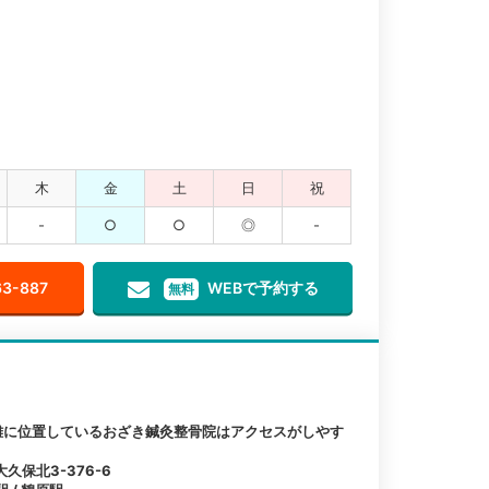
木
金
土
日
祝
-
○
○
◎
-
63-887
WEBで予約する
無料
離に位置しているおざき鍼灸整骨院はアクセスがしやす
保北3-376-6