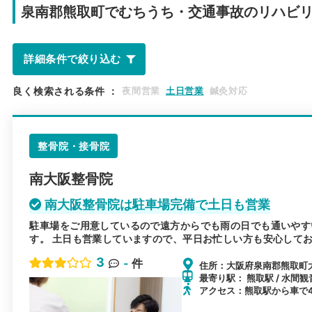
泉南郡熊取町で
むちうち・交通事故のリハビ
詳細条件で絞り込む
良く検索される条件
：
夜間営業
土日営業
鍼灸対応
整骨院・接骨院
南大阪整骨院
南大阪整骨院は駐車場完備で土日も営業
駐車場をご用意しているので遠方からでも雨の日でも通いやす
す。 土日も営業していますので、平日お忙しい方も安心して
3
-
件
住所：大阪府泉南郡熊取町大宮
最寄り駅： 熊取駅 / 水間観
アクセス：熊取駅から車で