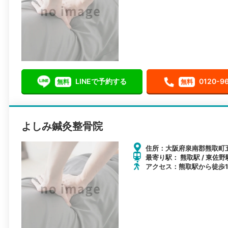
LINEで予約する
0120-9
無料
無料
よしみ鍼灸整骨院
住所：大阪府泉南郡熊取町五門
最寄り駅： 熊取駅 / 東佐野
アクセス：熊取駅から徒歩1