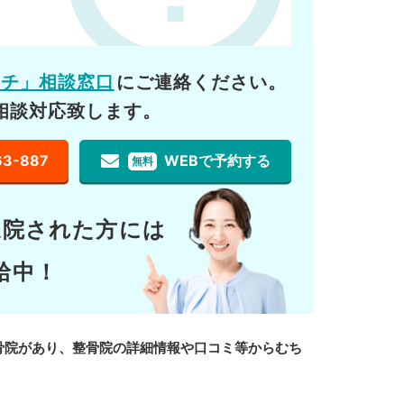
ーチ」相談窓口
にご連絡ください。
相談対応致します。
63-887
WEBで予約する
無料
通院された方には
給中！
骨院があり、整骨院の詳細情報や口コミ等からむち