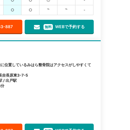
○
○
℡
℡
-
63-887
WEBで予約する
無料
離に位置しているみはら整骨院はアクセスがしやすくて
吉長原東3-7-5
 / 出戸駅
5分