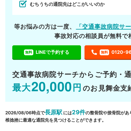
むちうちの通院先はどこがいいのか
等お悩みの方は一度、
「交通事故病院サ
事故対応の相談員が無料で
LINEで予約する
0120-9
無料
無料
交通事故病院サーチから
ご予約・
20,000
最大
円
のお見舞金支
長原駅
29件
2026/08/06時点で
には
の整骨院や接骨院があ
椎捻挫に最適な通院先を見つけることができます。