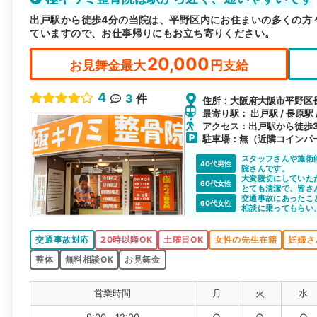
出戸駅から徒歩4分の当院は、平野区内にお住まいの多くの方
ていますので、お仕事帰りにもお立ち寄りください。
20,000
お見舞金最大
円支給
4
3
件
住所：大阪府大阪市平野区長吉
最寄り駅： 出戸駅 / 長原駅
アクセス：出戸駅から徒歩
駐車場：無（近隣コインパ
スタッフさんや施術
40代男性
院さんです。
大変親切にしていた
60代女性
とても清潔で、皆さ
交通事故にあったこ
60代女性
相談に乗ってもらい
交通事故対応
20時以降OK
土曜日OK
女性の先生在籍
妊婦さ
整体
無料相談OK
お見舞金
営業時間
月
火
水
9:00～12:00
○
○
○