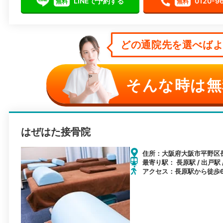
LINEで予約する
0120-9
無料
無料
どの通院先を選べばよい
そんな時は無
はぜはた接骨院
住所：大阪府大阪市平野区長吉
最寄り駅： 長原駅 / 出戸駅 
アクセス：長原駅から徒歩