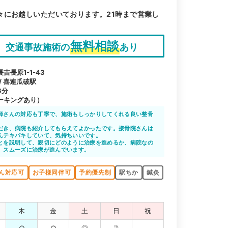
々にお越しいただいております。21時まで営業し
無料相談
交通事故施術の
あり
長原1-1-43
 / 喜連瓜破駅
3分
ーキングあり）
師さんの対応も丁寧で、施術もしっかりしてくれる良い整骨
だき、病院も紹介してもらえてよかったです。接骨院さんは
んテキパキしていて、気持ちいいです。
とを説明して、親切にどのように治療を進めるか、病院なの
、スムーズに治療が進んでいます。
ん対応可
お子様同伴可
予約優先制
駅ちか
鍼灸
木
金
土
日
祝
○
○
◎
℡
-