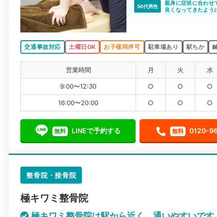
事故後このサイトに
親身に症状に合わせ
50代男性
思います。
良くなってきたよう
交通事故対応
土曜日OK
お子様同伴可
駐車場あり
駅ちか
営業時間
月
火
水
9:00〜12:30
○
○
○
16:00〜20:00
○
○
○
LINEで予約する
0120-9
無料
無料
整骨院・接骨院
極キワミ整骨院
極キワミ整骨院は駅から近く、通いやすいです