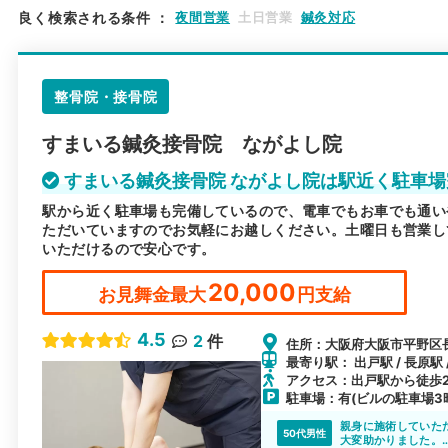
良く検索される条件
：
夜間営業
土日営業
鍼灸対応
整骨院・接骨院
すまいる鍼灸接骨院 ながよし院
すまいる鍼灸接骨院 ながよし院は駅近く駐車場
駅から近く駐車場も完備しているので、電車でもお車でも通い
ただいていますのでお気軽にお越しください。土曜日も営業し
いただけるので安心です。
20,000
お見舞金最大
円支給
4.5
2
件
住所：大阪府大阪市平野区長
最寄り駅： 出戸駅 / 長原駅
アクセス：出戸駅から徒歩
駐車場：有(ビルの駐車場3
親身に施術していた
50代男性
大変助かりました。