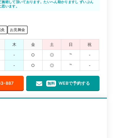
てすぐに探せるので 近くで早期に施術開始していただけると
て施術して頂いております。たいへん助かりますし ずいぶん
に思います。
鍼灸
お見舞金
木
金
土
日
祝
-
○
◎
℡
-
-
○
◎
℡
-
63-887
WEBで予約する
無料