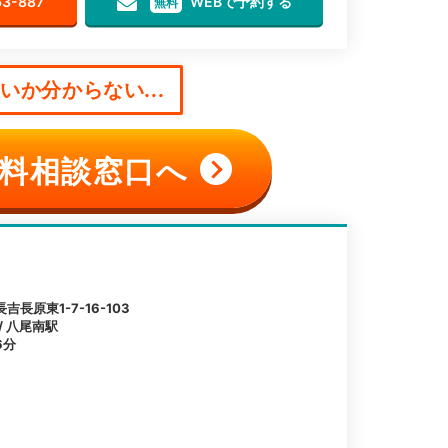
63-887
WEBで予約する
無料
か分からない...
料相談窓口へ
長原東1-7-16-103
/ 八尾南駅
6分