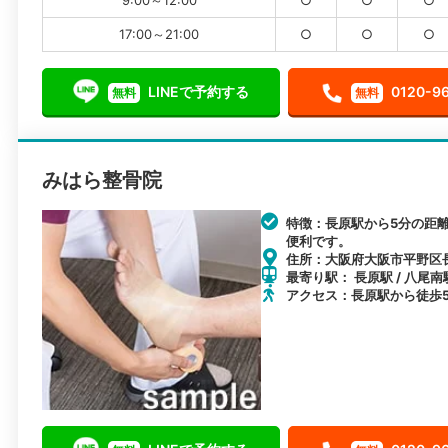
17:00～21:00
○
○
○
LINEで予約する
0120-9
無料
無料
みはら整骨院
特徴：長原駅から5分の距
便利です。
住所：大阪府大阪市平野区長
最寄り駅： 長原駅 / 八尾南駅
アクセス：長原駅から徒歩