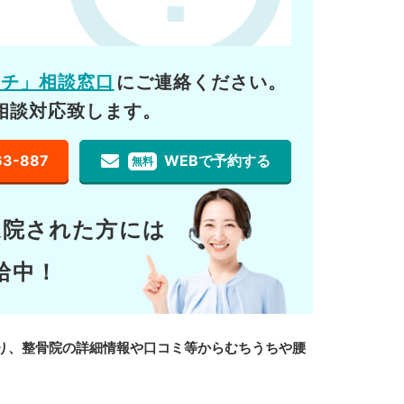
ーチ」相談窓口
にご連絡ください。
相談対応致します。
63-887
WEBで予約する
無料
通院された方には
給中！
り、整骨院の詳細情報や口コミ等からむちうちや腰