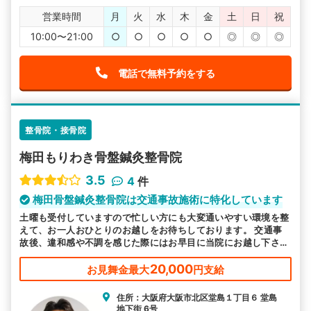
営業時間
月
火
水
木
金
土
日
祝
10:00〜21:00
○
○
○
○
○
◎
◎
◎
電話で無料予約をする
整骨院・接骨院
梅田もりわき骨盤鍼灸整骨院
3.5
4
件
梅田骨盤鍼灸整骨院は交通事故施術に特化しています
土曜も受付していますので忙しい方にも大変通いやすい環境を整
えて、お一人おひとりのお越しをお待ちしております。 交通事
故後、違和感や不調を感じた際にはお早目に当院にお越し下さ
い。交通事故に特化した施術で対応します。
20,000
お見舞金最大
円支給
住所：大阪府大阪市北区堂島１丁目６ 堂島
地下街 6号