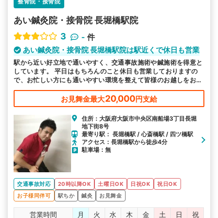
整骨院・接骨院
詳細条件で絞り込む
あい鍼灸院・接骨院 長堀橋駅院
その他の検索方法
3
-
件
駅から探す
院名から探す
あい鍼灸院・接骨院 長堀橋駅院は駅近くで休日も営業
駅から近い好立地で通いやすく、交通事故施術や鍼施術を得意と
しています。 平日はもちろんのこと休日も営業しておりますの
で、お忙しい方にも通いやすい環境を整えて皆様のお越しをお待
ちしております。
20,000
お見舞金最大
円支給
住所：大阪府大阪市中央区南船場3丁目長堀
地下街8号
最寄り駅： 長堀橋駅 / 心斎橋駅 / 四ツ橋駅
アクセス：長堀橋駅から徒歩4分
駐車場：無
交通事故対応
20時以降OK
土曜日OK
日祝OK
祝日OK
お子様同伴可
駅ちか
鍼灸
お見舞金
営業時間
月
火
水
木
金
土
日
祝