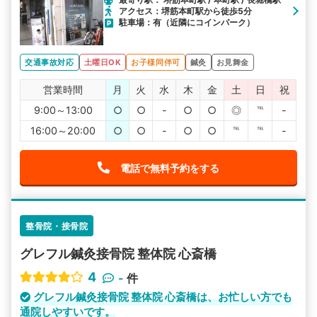
アクセス：堺筋本町駅から徒歩5分
駐車場：有（近隣にコインパーク）
交通事故対応
土曜日OK
お子様同伴可
鍼灸
お見舞金
営業時間
月
火
水
木
金
土
日
祝
9:00～13:00
○
○
-
○
○
◎
℡
-
16:00～20:00
○
○
-
○
○
℡
℡
-
電話で無料予約をする
整骨院・接骨院
グレフル鍼灸接骨院 整体院 心斎橋
4
-
件
グレフル鍼灸接骨院 整体院 心斎橋は、お忙しい方でも
通院しやすいです。