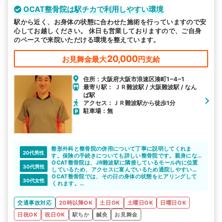
OCAT整骨院は駅チカで利用しやすい環境
駅から近く、お身体の状態に合わせた施術を行っていますので安
心してお越しください。 休日も営業しておりますので、ご自身
のペースで来院いただける環境を整えています。
20,000
お見舞金最大
円支給
住所：大阪府大阪市浪速区湊町1−4−1
最寄り駅： ＪＲ難波駅 / 大阪難波駅 / なん
ば駅
アクセス：ＪＲ難波駅から徒歩1分
駐車場：無
整形外科と整骨院の併用について丁寧に説明してくれま
20代男性
す。保険の手続きについても詳しい整骨院です。親身にな
って相談にのってくれるので、頼りになりますね。
OCAT整骨院は、JR難波駅に隣接しているモール内に位置
30代男性
しているため、アクセスに富んでいるため通院しやすいと
思います。
OCAT整骨院では、その日の身体の状態をヒアリングして
30代女性
くれます。
身体の状態に合わせて施術の内容を提案してくれると思い
ます。
交通事故対応
20時以降OK
土日OK
土曜日OK
日曜日OK
日祝OK
祝日OK
駅ちか
鍼灸
お見舞金