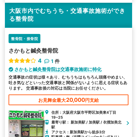
大阪市内でむちうち・交通事故施術ができ
る整骨院
整骨院・接骨院
さかもと鍼灸整骨院
4
1
件
さかもと鍼灸整骨院は交通事故施術に特化
交通事故の症状は様々あり、むちうちはもちろん頭痛やめまい、
吐き気などといった交通事故と関係がないように思える症状もあ
ります。 交通事故後の対応は当院にお任せください。
20,000
お見舞金最大
円支給
住所：大阪府大阪市平野区加美東4丁目
19−25
最寄り駅： 新加美駅 / 加美駅 / 衣摺加美北
駅
アクセス：新加美駅から徒歩3分
駐車場：無（近隣コインパーキングあり）