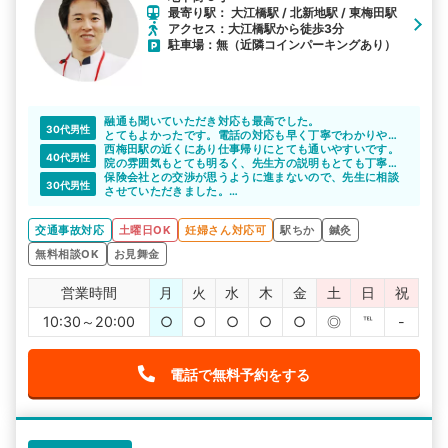
最寄り駅： 大江橋駅 / 北新地駅 / 東梅田駅
アクセス：大江橋駅から徒歩3分
駐車場：無（近隣コインパーキングあり）
融通も聞いていただき対応も最高でした。
30代男性
とてもよかったです。電話の対応も早く丁寧でわかりやす
くて、相談がしやすい感じです。困っていたので助かりま
西梅田駅の近くにあり仕事帰りにとても通いやすいです。
40代男性
した。
院の雰囲気もとても明るく、先生方の説明もとても丁寧で
他の人にもたくさん紹介したいと思います。初めてだった
一人一人を大切にしているのが伝わってきます。本当に感
保険会社との交渉が思うように進まないので、先生に相談
30代男性
ので不安でしたが治って良かったです。
謝です。
させていただきました。
先生は丁寧にわかりやすく説明をしてくれました。先生の
アドバイス通りに交渉してみようと思います。
交通事故対応
土曜日OK
妊婦さん対応可
駅ちか
鍼灸
無料相談OK
お見舞金
営業時間
月
火
水
木
金
土
日
祝
10:30～20:00
○
○
○
○
○
◎
℡
-
電話で無料予約をする