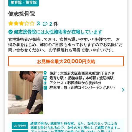
整骨院・接骨院
健志接骨院
3
2
件
健志接骨院には女性施術者が在籍しています
女性施術者が在籍しており、女性も通いやすいと好評です。 お
悩み事をはじめ、施術のご相談も承っておりますのでお気軽にお
問い合わせください。 お子様連れも可能で通いやすいです。
20,000
お見舞金最大
円支給
住所：大阪府大阪市西区京町堀1丁目7-9
最寄り駅： 肥後橋駅 / 本町駅 / 渡辺橋駅
アクセス：肥後橋駅から徒歩6分
駐車場：無（近隣コインパーキングあり）
綺麗で明るい施術室と待合室。また、女性スタッフによる
20代女性
施術も受けられるので、女性の方も安心して通院できます
ね。
アットホームな雰囲気で女性でも通いやすいと思いまし