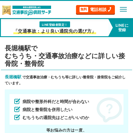
menu
電話相談
無料
LINE登録者限定！
LINEに
登録
「交通事故：より良い通院先の選び方」
長堀橋駅で
むちうち・交通事故治療などに詳しい接
骨院・整骨院
長堀橋駅
で交通事故治療・むちうち等に詳しい整骨院・接骨院をご紹介し
ています。
病院や整形外科だと時間が合わない
病院と整骨院を併用したい
むちうちの通院先はどこがいいのか
等お悩みの方は一度、