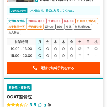
いい先生で、親切に対応してくれた。
70代以上女性
交通事故対応
20時以降OK
土曜日OK
祝日OK
妊婦さん対応可
お子様同伴可
予約優先制
駅ちか
鍼灸
整体
無料相談OK
お見舞金
営業時間
月
火
水
木
金
土
日
祝
10:00～13:00
○
○
○
○
○
◎
℡
◎
15:00～20:00
○
○
○
○
○
℡
℡
-
電話で無料予約をする
整骨院・接骨院
OCAT整骨院
3.5
3
件