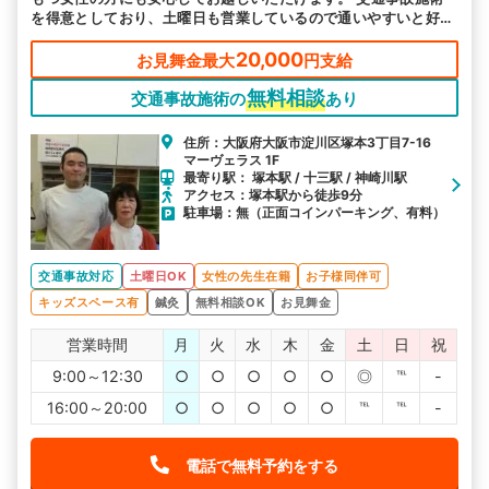
を得意としており、土曜日も営業しているので通いやすいと好評
です。
20,000
お見舞金最大
円支給
無料相談
交通事故施術の
あり
住所：大阪府大阪市淀川区塚本3丁目7-16
マーヴェラス 1F
最寄り駅： 塚本駅 / 十三駅 / 神崎川駅
アクセス：塚本駅から徒歩9分
駐車場：無（正面コインパーキング、有料）
交通事故対応
土曜日OK
女性の先生在籍
お子様同伴可
キッズスペース有
鍼灸
無料相談OK
お見舞金
営業時間
月
火
水
木
金
土
日
祝
9:00～12:30
○
○
○
○
○
◎
℡
-
16:00～20:00
○
○
○
○
○
℡
℡
-
電話で無料予約をする