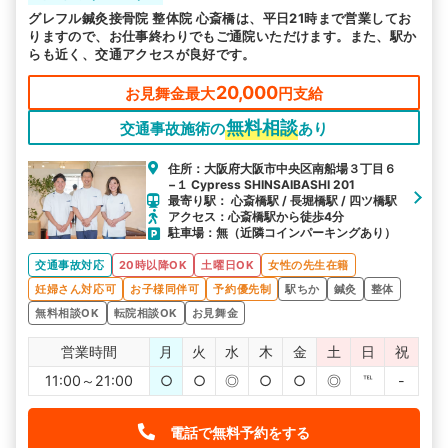
グレフル鍼灸接骨院 整体院 心斎橋は、平日21時まで営業してお
りますので、お仕事終わりでもご通院いただけます。また、駅か
らも近く、交通アクセスが良好です。
20,000
お見舞金最大
円支給
無料相談
交通事故施術の
あり
住所：大阪府大阪市中央区南船場３丁目６
−１ Cypress SHINSAIBASHI 201
最寄り駅： 心斎橋駅 / 長堀橋駅 / 四ツ橋駅
アクセス：心斎橋駅から徒歩4分
駐車場：無（近隣コインパーキングあり）
交通事故対応
20時以降OK
土曜日OK
女性の先生在籍
妊婦さん対応可
お子様同伴可
予約優先制
駅ちか
鍼灸
整体
無料相談OK
転院相談OK
お見舞金
営業時間
月
火
水
木
金
土
日
祝
11:00～21:00
○
○
◎
○
○
◎
℡
-
電話で無料予約をする