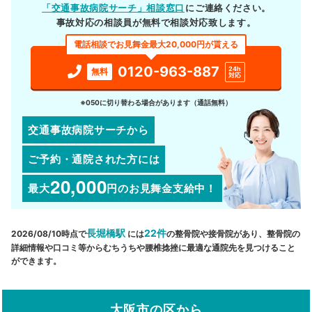
「交通事故病院サーチ」相談窓口
にご連絡ください。
事故対応の相談員が無料で相談対応致します。
電話相談でお見舞金最大20,000円が貰える
0120-963-887
24h
無料
対応
※050に切り替わる場合があります（通話無料）
交通事故病院サーチから
ご予約・通院された方には
20,000
最大
円
のお見舞金支給中！
長堀橋駅
22件
2026/08/10時点で
には
の整骨院や接骨院があり、整骨院の
詳細情報や口コミ等からむちうちや腰椎捻挫に最適な通院先を見つけること
ができます。
大阪市の区から