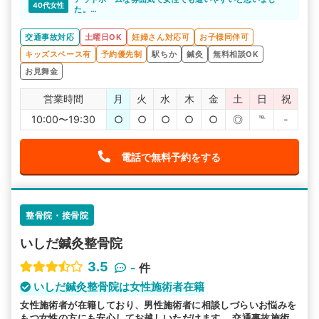
40代女性
た。
綺麗にされてる院内で、施術中はしっかりカーテンで仕切
られているので、外から見える心配もないです。
交通事故対応
土曜日OK
妊婦さん対応可
お子様同伴可
キッズスペース有
予約優先制
駅ちか
鍼灸
無料相談OK
お見舞金
営業時間
月
火
水
木
金
土
日
祝
10:00〜19:30
○
○
○
○
○
◎
℡
-
電話で無料予約をする
整骨院・接骨院
いしだ鍼灸整骨院
3.5
-
件
いしだ鍼灸整骨院は女性施術者在籍
女性施術者が在籍しており、男性施術者に相談しづらいお悩みを
もつ女性の方にも安心してお越しいただけます。 交通事故施術