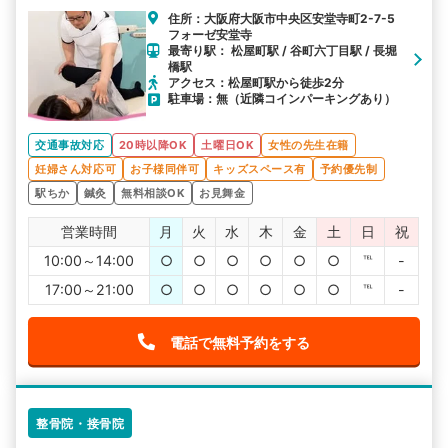
住所：大阪府大阪市中央区安堂寺町2-7-5
フォーゼ安堂寺
最寄り駅： 松屋町駅 / 谷町六丁目駅 / 長堀
橋駅
アクセス：松屋町駅から徒歩2分
駐車場：無（近隣コインパーキングあり）
交通事故対応
20時以降OK
土曜日OK
女性の先生在籍
妊婦さん対応可
お子様同伴可
キッズスペース有
予約優先制
駅ちか
鍼灸
無料相談OK
お見舞金
営業時間
月
火
水
木
金
土
日
祝
10:00～14:00
○
○
○
○
○
○
℡
-
17:00～21:00
○
○
○
○
○
○
℡
-
電話で無料予約をする
整骨院・接骨院