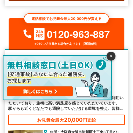
電話相談でお見舞金最大20,000円が貰える
0120-963-887
24h
対応
※050に切り替わる場合があります（通話無料）
×
整骨院・接骨院
なな整骨院
4
-
件
なな整骨院は駅チカで交通事故施術が得意
むちうちの施術が行える当院は交通事故に遭われた方にご利用い
ただいており、施術に高い満足度を感じていただいています。
駅からも近くどなたでも通院していただける環境を整え、皆様の
お越しをお待ちしております。
20,000
お見舞金最大
円支給
住所：大阪府大阪市淀川区十三東3丁目27-