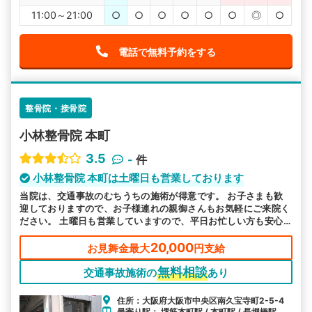
11:00～21:00
○
○
○
○
○
○
◎
○
電話で無料予約をする
整骨院・接骨院
小林整骨院 本町
3.5
-
件
小林整骨院 本町は土曜日も営業しております
当院は、交通事故のむちうちの施術が得意です。 お子さまも歓
迎しておりますので、お子様連れの親御さんもお気軽にご来院く
ださい。 土曜日も営業していますので、平日お忙しい方も安心
してお越しいただけます。
20,000
お見舞金最大
円支給
無料相談
交通事故施術の
あり
住所：大阪府大阪市中央区南久宝寺町2-5-4
最寄り駅： 堺筋本町駅 / 本町駅 / 長堀橋駅