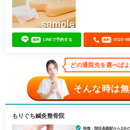
LINEで予約する
0120-9
無料
無料
どの通院先を選べばよい
そんな時は無
もりぐち鍼灸整骨院
特徴：関目高殿駅から2分