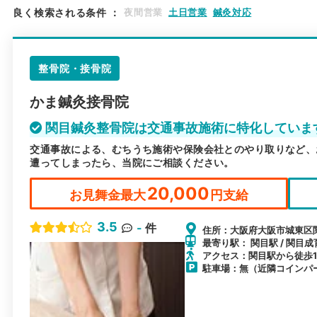
良く検索される条件
：
夜間営業
土日営業
鍼灸対応
整骨院・接骨院
かま鍼灸接骨院
関目鍼灸整骨院は交通事故施術に特化していま
交通事故による、むちうち施術や保険会社とのやり取りなど、
遭ってしまったら、当院にご相談ください。
20,000
お見舞金最大
円支給
3.5
-
件
住所：大阪府大阪市城東区関目
最寄り駅： 関目駅 / 関目成
アクセス：関目駅から徒歩
駐車場：無（近隣コインパ