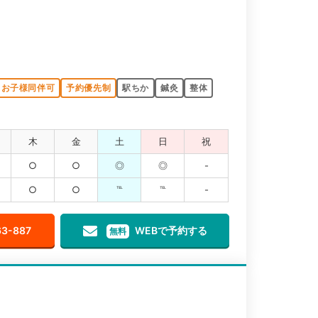
お子様同伴可
予約優先制
駅ちか
鍼灸
整体
木
金
土
日
祝
○
○
◎
◎
-
○
○
℡
℡
-
63-887
WEBで予約する
無料