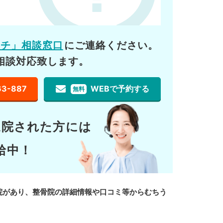
ーチ」相談窓口
にご連絡ください。
相談対応致します。
63-887
WEBで予約する
無料
通院された方には
給中！
院があり、整骨院の詳細情報や口コミ等からむちう