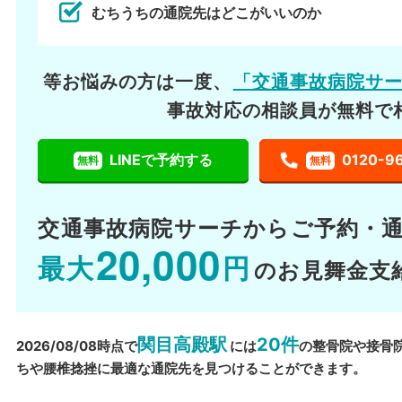
むちうちの通院先はどこがいいのか
等お悩みの方は一度、
「交通事故病院サ
事故対応の相談員が無料で
LINEで予約する
0120-9
無料
無料
交通事故病院サーチから
ご予約・
20,000
最大
円
のお見舞金支
関目高殿駅
20件
2026/08/08時点で
には
の整骨院や接骨
ちや腰椎捻挫に最適な通院先を見つけることができます。