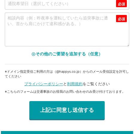
その他のご要望を追加する（任意）
add_circle_outline
※ドメイン指定受信ご利用の方は（@happys.co.jp）からのメール受信設定を許可し
てください
プライバシーポリシー
と
利用規約
をご覧ください
※こちらのフォームは交通事故のお怪我のお問い合わせのみ受け付けております。