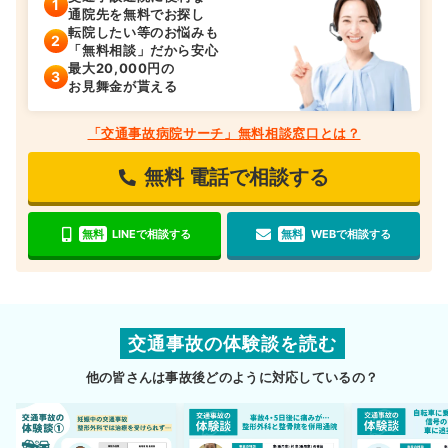
通院先を無料でお探し
転院したい等のお悩みも
「無料相談」だから安心
最大20,000円の
お見舞金が貰える
「交通事故病院サーチ」無料相談窓口とは？
無料
電話で相談する
無料
LINEで相談する
無料
WEBで相談する
交通事故の体験談を読む
他の皆さんは事故後どのように対応しているの？