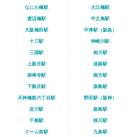
なにわ橋駅
大江橋駅
渡辺橋駅
中之島駅
大阪梅田駅
中津駅（阪急）
十三駅
神崎川駅
三国駅
相川駅
上新庄駅
淡路駅
崇禅寺駅
南方駅
下新庄駅
柴島駅
天神橋筋六丁目駅
野田駅（阪神）
淀川駅
姫島駅
千船駅
桜川駅
ドーム前駅
九条駅