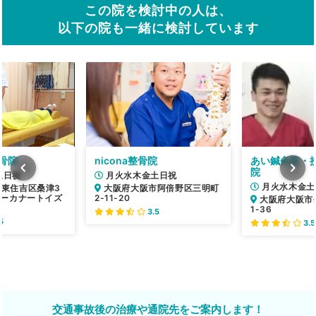
この院を検討中の人は、
以下の院も一緒に検討しています
骨院
nicona整骨院
あい鍼灸院・接
院
土日祝
月火水木金土日祝
月火水木金土
東住吉区桑津3
大阪府大阪市阿倍野区三明町
イリーカナートイズ
2-11-20
大阪府大阪市
1-36
3.5
5
3.5
交通事故後の治療や通院先をご案内します！