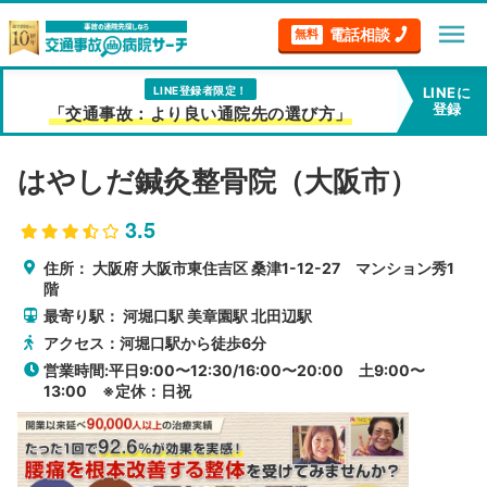
menu
電話相談
無料
LINE登録者限定！
LINEに
登録
「交通事故：より良い通院先の選び方」
はやしだ鍼灸整骨院（大阪市）
3.5
住所：
大阪府
大阪市東住吉区
桑津1-12-27 マンション秀1
階
最寄り駅：
河堀口駅
美章園駅
北田辺駅
アクセス：河堀口駅から徒歩6分
営業時間:平日9:00〜12:30/16:00〜20:00 土9:00〜
13:00 ※定休：日祝