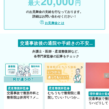
20,000
最大
円
のお見舞金の支給を行なっております。
詳細はお問い合わせください！
お見舞金とは
交通事故後の通院や手続きの不安…
弁護士・医師・柔道整復師など、
各専門家監修の記事をチェック
柔道整復師監修
柔道整復師監修
交通事故で整形外科と
むちうちで整骨院に通
理学療法士監
整骨院は併用可？メリ
院していい？いつから
交通事故で整
ットや注意点を解説
通えるかや施術も解
リハビリして
説！
い…転院する