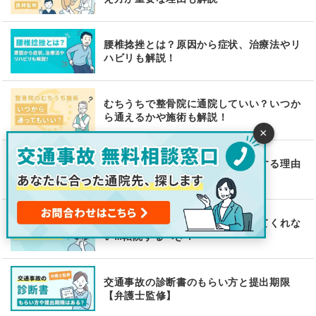
腰椎捻挫とは？原因から症状、治療法やリ
ハビリも解説！
むちうちで整骨院に通院していい？いつか
ら通えるかや施術も解説！
×
追突事故で痛くなくても病院受診する理由
– 痛みが出た時へ備えよう
交通事故で整形外科がリハビリしてくれな
い…転院するべき？
交通事故の診断書のもらい方と提出期限
【弁護士監修】