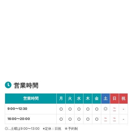
営業時間
営業時間
月
火
水
木
金
土
日
祝
◎
9:00〜12:30
○
○
○
○
○
℡
-
16:00〜20:00
○
○
○
○
○
℡
℡
-
◎…土曜は9:00〜13:00 ※定休：日祝 ☆予約制