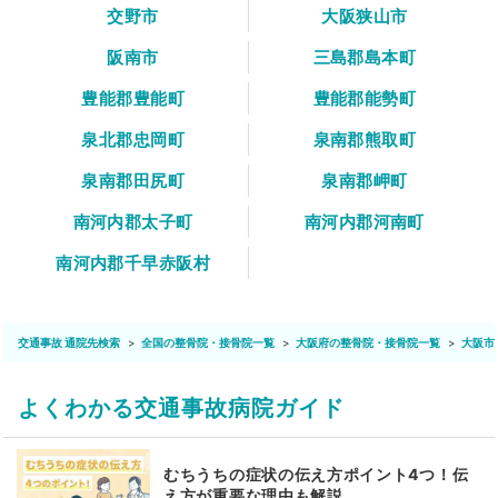
交野市
大阪狭山市
阪南市
三島郡島本町
豊能郡豊能町
豊能郡能勢町
泉北郡忠岡町
泉南郡熊取町
泉南郡田尻町
泉南郡岬町
南河内郡太子町
南河内郡河南町
南河内郡千早赤阪村
交通事故 通院先検索
全国の整骨院・接骨院一覧
大阪府の整骨院・接骨院一覧
大阪市
よくわかる交通事故病院ガイド
むちうちの症状の伝え方ポイント4つ！伝
え方が重要な理由も解説