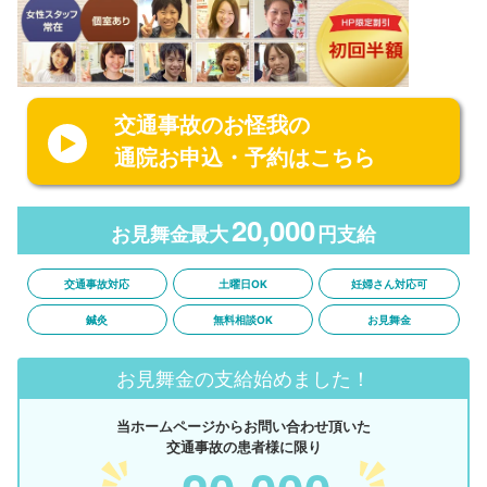
交通事故のお怪我の
通院お申込・予約はこちら
20,000
お見舞金最大
円支給
交通事故対応
土曜日OK
妊婦さん対応可
鍼灸
無料相談OK
お見舞金
お見舞金の支給始めました！
当ホームページからお問い合わせ頂いた
交通事故の患者様に限り