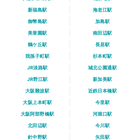
新福島駅
海老江駅
御幣島駅
加島駅
美章園駅
南田辺駅
鶴ケ丘駅
長居駅
我孫子町駅
杉本町駅
JR淡路駅
城北公園通駅
JR野江駅
新加美駅
大阪難波駅
近鉄日本橋駅
大阪上本町駅
今里駅
大阪阿部野橋駅
河堀口駅
北田辺駅
今川駅
針中野駅
矢田駅