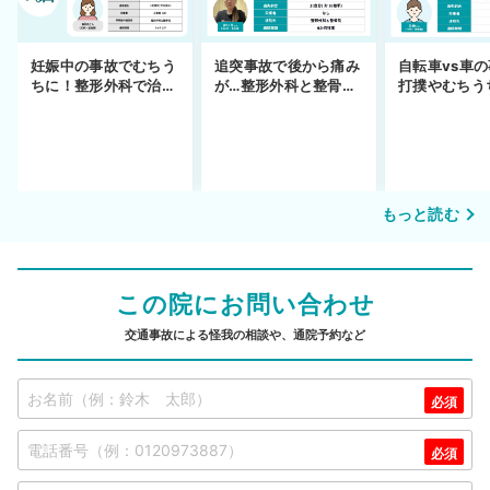
妊娠中の事故でむちう
追突事故で後から痛み
自転車vs車
ちに！整形外科で治療
が…整形外科と整骨院
打撲やむちう
できず
の併用通院〜示談まで
を進めるまで
もっと読む
この院にお問い合わせ
交通事故による怪我の相談や、通院予約など