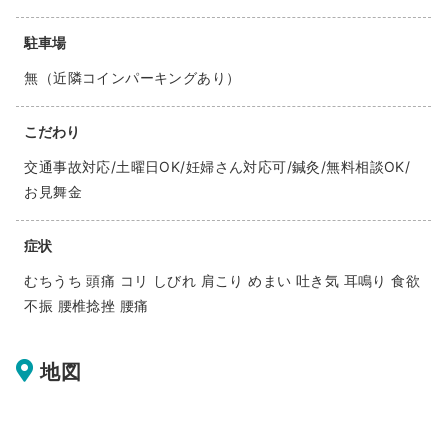
駐車場
無（近隣コインパーキングあり）
こだわり
交通事故対応/土曜日OK/妊婦さん対応可/鍼灸/無料相談OK/
お見舞金
症状
むちうち 頭痛 コリ しびれ 肩こり めまい 吐き気 耳鳴り 食欲
不振 腰椎捻挫 腰痛
地図