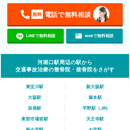
電話で無料相談
無料
featured_play_list
LINEで無料相談
webで無料相談
河堀口駅周辺の駅から
交通事故治療の整骨院・接骨院をさがす
東淀川駅
新大阪駅
大阪駅
塚本駅
加美駅
平野駅（JR)
東部市場前駅
天王寺駅
新今宮駅
今宮駅