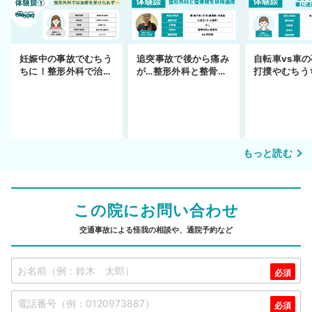
妊娠中の事故でむちう
追突事故で後から痛み
自転車vs車
ちに！整形外科で治療
が…整形外科と整骨院
打撲やむちう
できず
の併用通院〜示談まで
を進めるまで
もっと読む
この院にお問い合わせ
交通事故による怪我の相談や、通院予約など