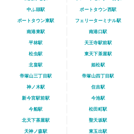
中ふ頭駅
ポートタウン西駅
ポートタウン東駅
フェリーターミナル駅
南港東駅
南港口駅
平林駅
天王寺駅前駅
松虫駅
東天下茶屋駅
北畠駅
姫松駅
帝塚山三丁目駅
帝塚山四丁目駅
神ノ木駅
住吉駅
新今宮駅前駅
今池駅
今船駅
松田町駅
北天下茶屋駅
聖天坂駅
天神ノ森駅
東玉出駅