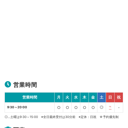
営業時間
営業時間
月
火
水
木
金
土
日
祝
◎
9:30～20:00
○
○
○
○
○
℡
-
◎…土曜は9:30～15:00 ※全日最終受付は30分前 ※定休：日祝 ☆予約優先制