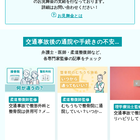
のお見舞金の支給を行なっております。
詳細はお問い合わせください！
お見舞金とは
交通事故後の通院や手続きの不安…
弁護士・医師・柔道整復師など、
各専門家監修の記事をチェック
柔道整復師監修
柔道整復師監修
交通事故で整形外科と
むちうちで整骨院に通
理学療法士監
整骨院は併用可？メリ
院していい？いつから
交通事故で整
ットや注意点を解説
通えるかや施術も解
リハビリして
説！
い…転院する