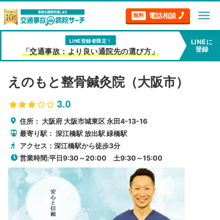
menu
電話相談
無料
LINE登録者限定！
LINEに
登録
「交通事故：より良い通院先の選び方」
えのもと整骨鍼灸院（大阪市）
3.0
住所：
大阪府
大阪市城東区
永田4-13-16
最寄り駅：
深江橋駅
放出駅
緑橋駅
アクセス：深江橋駅から徒歩3分
営業時間:平日9:30～20:00 土9:30～15:00