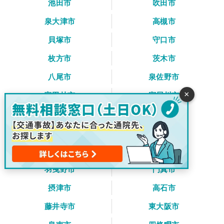
池田市
吹田市
泉大津市
高槻市
貝塚市
守口市
枚方市
茨木市
八尾市
泉佐野市
×
富田林市
寝屋川市
河内長野市
松原市
大東市
和泉市
箕面市
柏原市
羽曳野市
門真市
摂津市
高石市
藤井寺市
東大阪市