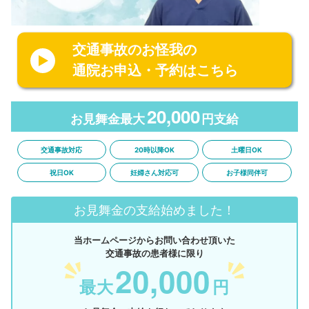
交通事故のお怪我の
通院お申込・予約はこちら
20,000
お見舞金最大
円支給
交通事故対応
20時以降OK
土曜日OK
祝日OK
妊婦さん対応可
お子様同伴可
お見舞金の支給始めました！
当ホームページからお問い合わせ頂いた
交通事故の患者様に限り
20,000
最大
円