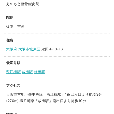
えのもと整骨鍼灸院
院長
榎本 吉伸
住所
大阪府
大阪市城東区
永田4-13-16
最寄り駅
深江橋駅
放出駅
緑橋駅
アクセス
大阪市営地下鉄中央線「深江橋駅」1番出入口より徒歩3分
(270m)JR片町線「放出駅」南出口より徒歩10分