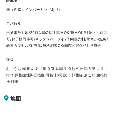
駐車場
無（近隣コインパーキングあり）
こだわり
交通事故対応/20時以降OK/土曜日OK/祝日OK/妊婦さん対応
可/お子様同伴可/キッズスペース有/予約優先制/駅ちか/鍼灸/
酸素カプセル有/整体/無料相談OK/転院相談OK/お見舞金
症状
むちうち 頭痛 めまい 吐き気 耳鳴り 食欲不振 脱力感 コリ し
びれ 頸椎症性神経根症 骨折 打撲 脱臼 顔面痛 肩こり 腰椎捻
挫 腰痛
地図