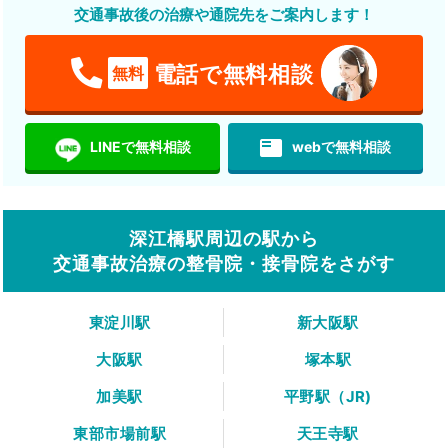
交通事故後の治療や通院先をご案内します！
電話で無料相談
無料
featured_play_list
LINEで無料相談
webで無料相談
深江橋駅周辺の駅から
交通事故治療の整骨院・接骨院をさがす
東淀川駅
新大阪駅
大阪駅
塚本駅
加美駅
平野駅（JR)
東部市場前駅
天王寺駅