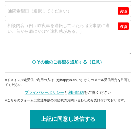
その他のご要望を追加する（任意）
add_circle_outline
※ドメイン指定受信ご利用の方は（@happys.co.jp）からのメール受信設定を許可し
てください
プライバシーポリシー
と
利用規約
をご覧ください
※こちらのフォームは交通事故のお怪我のお問い合わせのみ受け付けております。