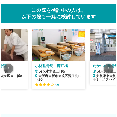
この院を検討中の人は、
以下の院も一緒に検討しています
骨院
小林整骨院 深江橋
たかいだ整骨
土日祝
月火水木金土日祝
月火水木金土
城東区東中浜8-
大阪府大阪市東成区深江北1-
大阪府東大阪
1-20
4-6 ノアハイ
0
4.0