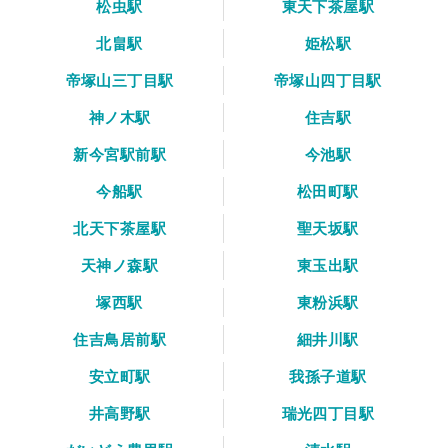
松虫駅
東天下茶屋駅
北畠駅
姫松駅
帝塚山三丁目駅
帝塚山四丁目駅
神ノ木駅
住吉駅
新今宮駅前駅
今池駅
今船駅
松田町駅
北天下茶屋駅
聖天坂駅
天神ノ森駅
東玉出駅
塚西駅
東粉浜駅
住吉鳥居前駅
細井川駅
安立町駅
我孫子道駅
井高野駅
瑞光四丁目駅