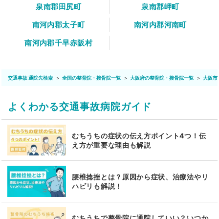
泉南郡田尻町
泉南郡岬町
南河内郡太子町
南河内郡河南町
南河内郡千早赤阪村
交通事故 通院先検索
全国の整骨院・接骨院一覧
大阪府の整骨院・接骨院一覧
大阪市
よくわかる交通事故病院ガイド
むちうちの症状の伝え方ポイント4つ！伝
え方が重要な理由も解説
腰椎捻挫とは？原因から症状、治療法やリ
ハビリも解説！
むちうちで整骨院に通院していい？いつか