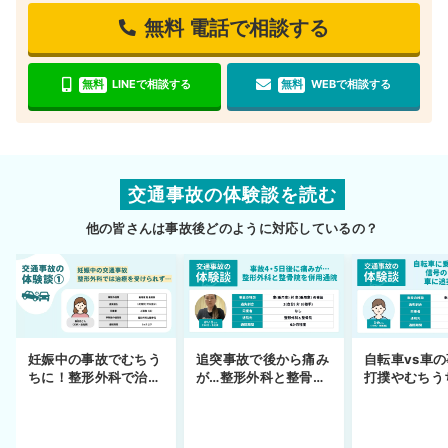
無料
電話で相談する
無料
LINEで相談する
無料
WEBで相談する
交通事故の体験談を読む
他の皆さんは事故後どのように対応しているの？
妊娠中の事故でむちう
追突事故で後から痛み
自転車vs車
ちに！整形外科で治療
が…整形外科と整骨院
打撲やむちう
できず
の併用通院〜示談まで
を進めるまで