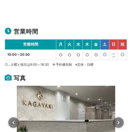
営業時間
営業時間
月
火
水
木
金
土
日
祝
◎
◎
10:00～20:30
○
○
○
○
○
℡
◎…土曜と祝日は9:00～18:30 ☆予約優先制 ※定休：日曜
写真