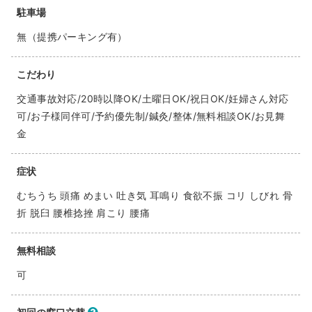
駐車場
無（提携パーキング有）
こだわり
交通事故対応/20時以降OK/土曜日OK/祝日OK/妊婦さん対応
可/お子様同伴可/予約優先制/鍼灸/整体/無料相談OK/お見舞
金
症状
むちうち 頭痛 めまい 吐き気 耳鳴り 食欲不振 コリ しびれ 骨
折 脱臼 腰椎捻挫 肩こり 腰痛
無料相談
可