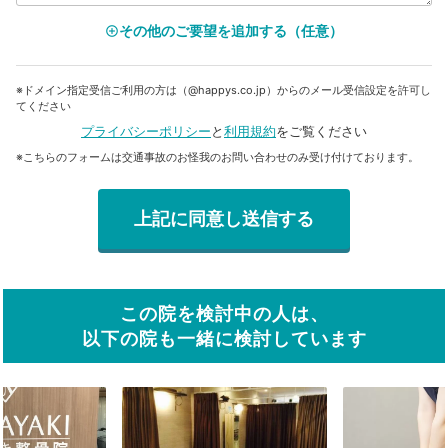
その他のご要望を追加する（任意）
add_circle_outline
※ドメイン指定受信ご利用の方は（@happys.co.jp）からのメール受信設定を許可し
てください
プライバシーポリシー
と
利用規約
をご覧ください
※こちらのフォームは交通事故のお怪我のお問い合わせのみ受け付けております。
この院を検討中の人は、
以下の院も一緒に検討しています