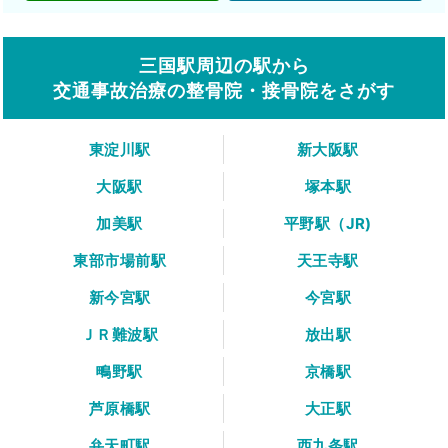
三国駅周辺の駅から
交通事故治療の整骨院・接骨院をさがす
東淀川駅
新大阪駅
大阪駅
塚本駅
加美駅
平野駅（JR)
東部市場前駅
天王寺駅
新今宮駅
今宮駅
ＪＲ難波駅
放出駅
鴫野駅
京橋駅
芦原橋駅
大正駅
弁天町駅
西九条駅