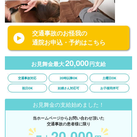
交通事故のお怪我の
通院お申込・予約はこちら
20,000
お見舞金最大
円支給
交通事故対応
20時以降OK
土曜日OK
祝日OK
妊婦さん対応可
お子様同伴可
お見舞金の支給始めました！
当ホームページからお問い合わせ頂いた
交通事故の患者様に限り
20,000