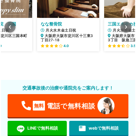
院 三国
なな整骨院
三国エキナカ
土日祝
月火水木金土日祝
月火水木金土
市淀川区三国本町
大阪府大阪市淀川区十三東3
大阪府大阪市
丁目27-18
3丁目 阪急三
0
4.0
3.5
交通事故後の治療や通院先をご案内します！
電話で無料相談
無料
featured_play_list
LINEで無料相談
webで無料相談