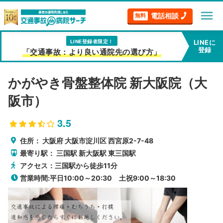
menu
電話相談
無料
LINE登録者限定！
LINEに
登録
「交通事故：より良い通院先の選び方」
かがやき骨盤整体院 新大阪院（大
阪市）
3.5
住所：
大阪府
大阪市淀川区
西宮原2-7-48
最寄り駅：
三国駅
新大阪駅
東三国駅
アクセス：三国駅から徒歩11分
営業時間:平日10:00～20:30 土祝9:00～18:30