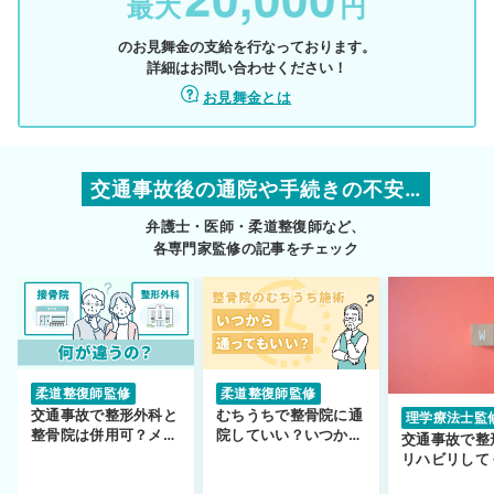
最大
円
のお見舞金の支給を行なっております。
詳細はお問い合わせください！
お見舞金とは
交通事故後の通院や手続きの不安…
弁護士・医師・柔道整復師など、
各専門家監修の記事をチェック
柔道整復師監修
柔道整復師監修
交通事故で整形外科と
むちうちで整骨院に通
理学療法士監
整骨院は併用可？メリ
院していい？いつから
交通事故で整
ットや注意点を解説
通えるかや施術も解
リハビリして
説！
い…転院する