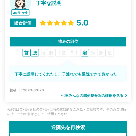
丁寧な説明
30代
女性
5.0
総合評価
痛みの部位
首
腰
頭
肘
手首
背中
肩
腕
膝
足
丁寧に説明してくれたし、子連れでも通院できて良かった
投稿日：2023-03-20
七里みんなの鍼灸整骨院の詳細を見る
※評判はご利用者様のご利用当時の主観的なご意見・ご感想です。その点ご理解
の上、一つの参考としてご活用ください。
通院先を再検索