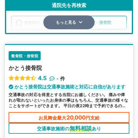
通院先を再検索
整形外科
整骨院・接骨院
もっと見る
エリア
埼玉県
さいたま市見沼区
検索する
整骨院・接骨院
かとう接骨院
詳細条件で絞り込む
4.5
-
件
その他の検索方法
かとう接骨院は交通事故施術と対応に自信があります
交通事故の対応を得意とする当院にお越しください。 痛みや痺
駅から探す
院名から探す
れが取れないといったお身体の事はもちろん、交通事故の様々な
ことをサポートができます。 平日の夜22時まで予約できるの
で、お忙しい方も安心です。
20,000
お見舞金最大
円支給
無料相談
交通事故施術の
あり