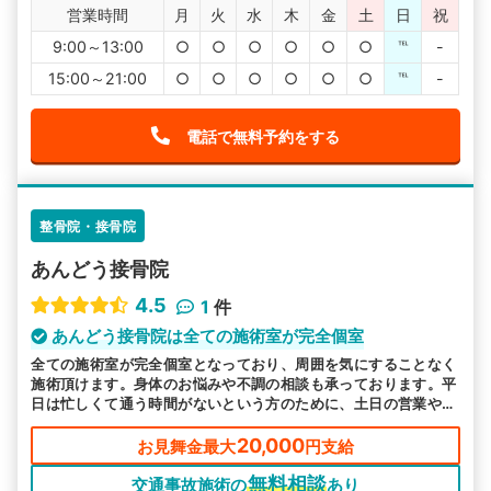
営業時間
月
火
水
木
金
土
日
祝
9:00～13:00
○
○
○
○
○
○
℡
-
15:00～21:00
○
○
○
○
○
○
℡
-
電話で無料予約をする
整骨院・接骨院
あんどう接骨院
4.5
1
件
あんどう接骨院は全ての施術室が完全個室
全ての施術室が完全個室となっており、周囲を気にすることなく
施術頂けます。身体のお悩みや不調の相談も承っております。平
日は忙しくて通う時間がないという方のために、土日の営業や、
ご予約での時間外施術も受付けております。
20,000
お見舞金最大
円支給
無料相談
交通事故施術の
あり