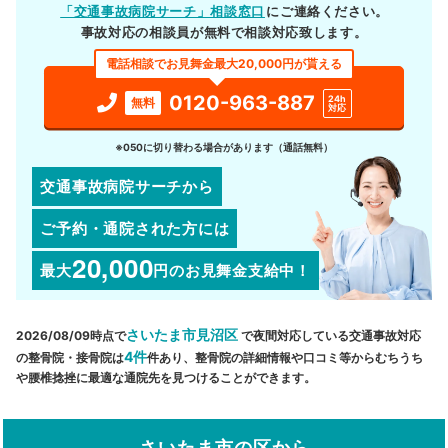
「交通事故病院サーチ」相談窓口
にご連絡ください。
事故対応の相談員が無料で相談対応致します。
電話相談でお見舞金最大20,000円が貰える
0120-963-887
24h
無料
対応
※050に切り替わる場合があります（通話無料）
交通事故病院サーチから
ご予約・通院された方には
20,000
最大
円
のお見舞金支給中！
さいたま市見沼区
2026/08/09時点で
で夜間対応している交通事故対応
4件
の整骨院・接骨院は
件あり、整骨院の詳細情報や口コミ等からむちうち
や腰椎捻挫に最適な通院先を見つけることができます。
さいたま市の区から