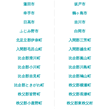
蓮田市
坂戸市
幸手市
鶴ヶ島市
日高市
吉川市
ふじみ野市
白岡市
北足立郡伊奈町
入間郡三芳町
入間郡毛呂山町
入間郡越生町
比企郡滑川町
比企郡嵐山町
比企郡小川町
比企郡川島町
比企郡吉見町
比企郡鳩山町
比企郡ときがわ町
秩父郡横瀬町
秩父郡皆野町
秩父郡長瀞町
秩父郡小鹿野町
秩父郡東秩父村