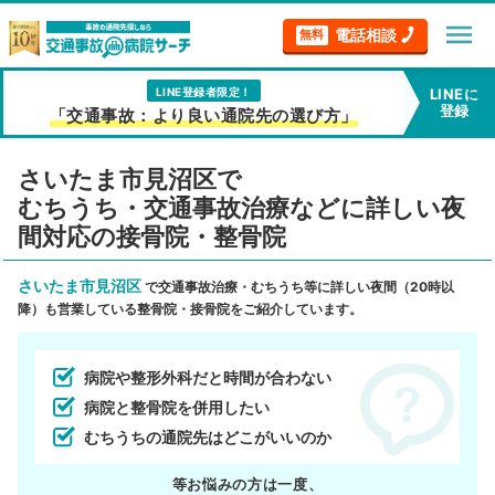
menu
電話相談
無料
LINE登録者限定！
LINEに
登録
「交通事故：より良い通院先の選び方」
さいたま市見沼区で
むちうち・交通事故治療などに詳しい夜
間対応の接骨院・整骨院
さいたま市見沼区
で交通事故治療・むちうち等に詳しい夜間（20時以
降）も営業している整骨院・接骨院をご紹介しています。
病院や整形外科だと時間が合わない
病院と整骨院を併用したい
むちうちの通院先はどこがいいのか
等お悩みの方は一度、