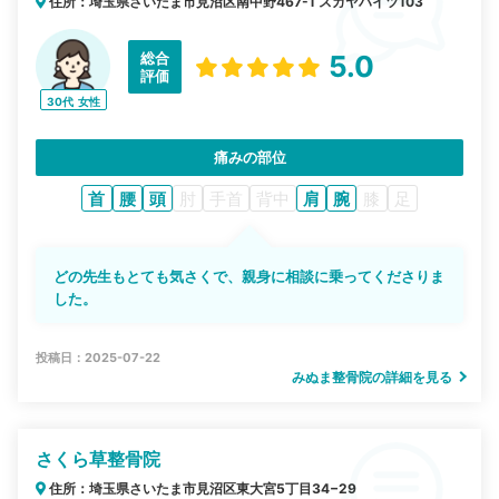
住所：埼玉県さいたま市見沼区南中野467-1 スガヤハイツ103
総合
5.0
評価
30代
女性
痛みの部位
首
腰
頭
肘
手首
背中
肩
腕
膝
足
どの先生もとても気さくで、親身に相談に乗ってくださりま
した。
投稿日：2025-07-22
みぬま整骨院の詳細を見る
さくら草整骨院
住所：埼玉県さいたま市見沼区東大宮5丁目34−29