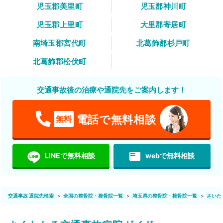
児玉郡美里町
児玉郡神川町
児玉郡上里町
大里郡寄居町
南埼玉郡宮代町
北葛飾郡杉戸町
北葛飾郡松伏町
交通事故後の治療や通院先をご案内します！
電話で無料相談
無料
featured_play_list
LINEで無料相談
webで無料相談
交通事故 通院先検索
全国の整骨院・接骨院一覧
埼玉県の整骨院・接骨院一覧
さいた