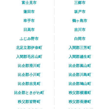
富士見市
三郷市
蓮田市
坂戸市
幸手市
鶴ヶ島市
日高市
吉川市
ふじみ野市
白岡市
北足立郡伊奈町
入間郡三芳町
入間郡毛呂山町
入間郡越生町
比企郡滑川町
比企郡嵐山町
比企郡小川町
比企郡川島町
比企郡吉見町
比企郡鳩山町
比企郡ときがわ町
秩父郡横瀬町
秩父郡皆野町
秩父郡長瀞町