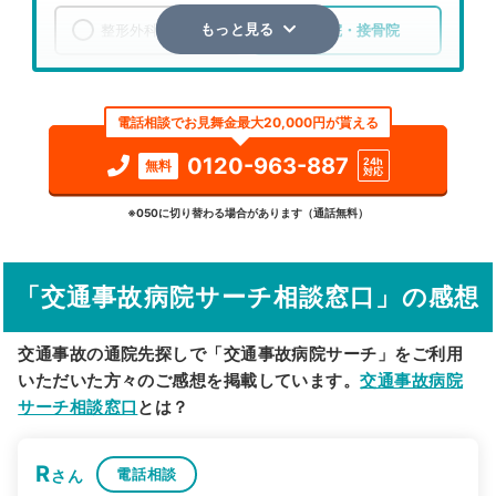
整形外科
整骨院・接骨院
もっと見る
エリア
埼玉県
さいたま市見沼区
電話相談でお見舞金最大20,000円が貰える
検索する
0120-963-887
24h
無料
対応
詳細条件で絞り込む
※050に切り替わる場合があります（通話無料）
その他の検索方法
「交通事故病院サーチ相談窓口」の感想
駅から探す
院名から探す
交通事故の通院先探しで「交通事故病院サーチ」をご利用
いただいた方々のご感想を掲載しています。
交通事故病院
サーチ相談窓口
とは？
R
電話相談
さん