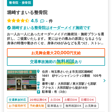
整骨院・接骨院
堀崎すまいる整骨院
4.5
-
件
堀崎すまいる整骨院はオーダーメイド施術です
お一人お一人にあったオーダーメイドの施術法・施術プランを選
択し、ご提案いたします。 更にはその痛みの原因となるような
身体の特徴や動きのくせ、身体のゆがみなどを見つけ、ストレッ
チやご自身でのケア方法もご提案いたします。
20,000
お見舞金最大
円支給
無料相談
交通事故施術の
あり
住所：埼玉県さいたま市見沼区堀崎町
1661 砂サンシャインシティ2番館 105号
室
最寄り駅： 大和田駅 / 東大宮駅 / 七里駅
アクセス：大和田駅から徒歩14分
駐車場：有（3台）
交通事故対応
20時以降OK
土日OK
土曜日OK
日曜日OK
お子様同伴可
予約優先制
駐車場あり
無料相談OK
お見舞金