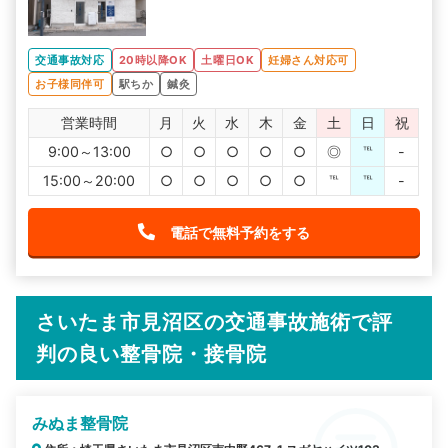
交通事故対応
20時以降OK
土曜日OK
妊婦さん対応可
お子様同伴可
駅ちか
鍼灸
営業時間
月
火
水
木
金
土
日
祝
9:00～13:00
○
○
○
○
○
◎
℡
-
15:00～20:00
○
○
○
○
○
℡
℡
-
電話で無料予約をする
さいたま市見沼区の交通事故施術で評
判の良い整骨院・接骨院
みぬま整骨院