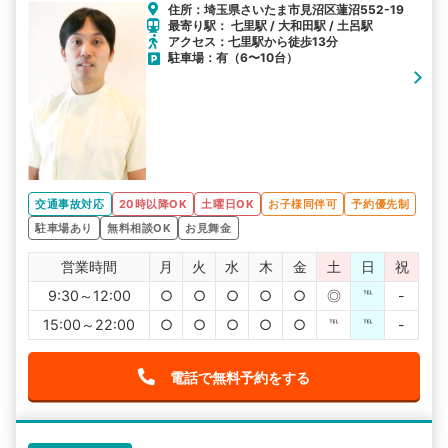
住所：埼玉県さいたま市見沼区蓮沼552-19
最寄り駅： 七里駅 / 大和田駅 / 土呂駅
アクセス：七里駅から徒歩13分
駐車場：有（6〜10台）
交通事故対応
20時以降OK
土曜日OK
お子様同伴可
予約優先制
駐車場あり
無料相談OK
お見舞金
営業時間
月
火
水
木
金
土
日
祝
9:30～12:00
○
○
○
○
○
◎
℡
-
15:00～22:00
○
○
○
○
○
℡
℡
-
電話で無料予約をする