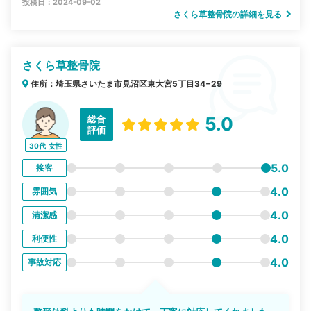
投稿日：2024-09-02
さくら草整骨院の詳細を見る
さくら草整骨院
住所：埼玉県さいたま市見沼区東大宮5丁目34−29
総合
5.0
評価
30代
女性
5.0
接客
4.0
雰囲気
4.0
清潔感
4.0
利便性
4.0
事故対応