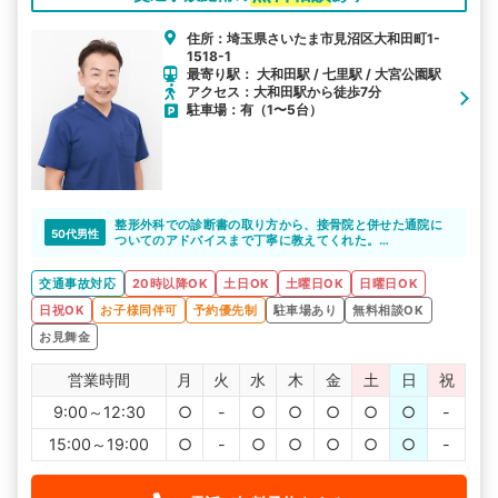
住所：埼玉県さいたま市見沼区大和田町1-
1518-1
最寄り駅： 大和田駅 / 七里駅 / 大宮公園駅
アクセス：大和田駅から徒歩7分
駐車場：有（1〜5台）
整形外科での診断書の取り方から、接骨院と併せた通院に
50代男性
ついてのアドバイスまで丁寧に教えてくれた。
平日の昼は仕事で通えない自分にとってはこの営業時間も
ありがたい。
交通事故対応
20時以降OK
土日OK
土曜日OK
日曜日OK
日祝OK
お子様同伴可
予約優先制
駐車場あり
無料相談OK
お見舞金
営業時間
月
火
水
木
金
土
日
祝
9:00～12:30
○
-
○
○
○
○
○
-
15:00～19:00
○
-
○
○
○
○
○
-