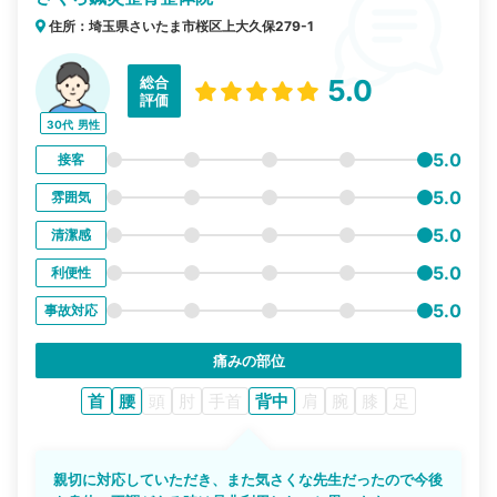
住所：埼玉県さいたま市桜区上大久保279-1
総合
5.0
評価
30代
男性
5.0
接客
5.0
雰囲気
5.0
清潔感
5.0
利便性
5.0
事故対応
痛みの部位
首
腰
頭
肘
手首
背中
肩
腕
膝
足
親切に対応していただき、また気さくな先生だったので今後