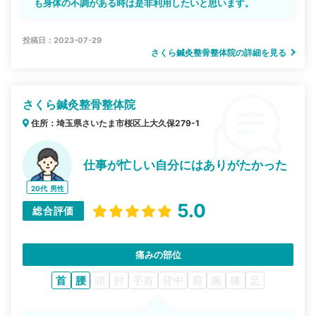
も身体の不調がある時は是非利用したいと思います。
投稿日：2023-07-29
さくら鍼灸整骨整体院の詳細を見る
さくら鍼灸整骨整体院
住所：埼玉県さいたま市桜区上大久保279-1
仕事が忙しい自分にはありがたかった
20代
男性
5.0
総合評価
痛みの部位
首
腰
頭
肘
手首
背中
肩
腕
膝
足