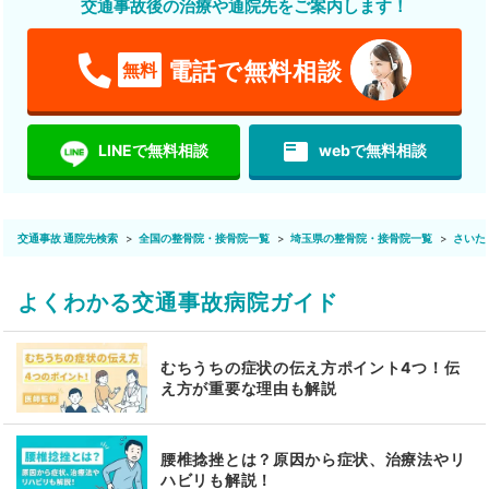
交通事故後の治療や通院先をご案内します！
電話で無料相談
無料
featured_play_list
LINEで無料相談
webで無料相談
交通事故 通院先検索
全国の整骨院・接骨院一覧
埼玉県の整骨院・接骨院一覧
さいた
よくわかる交通事故病院ガイド
むちうちの症状の伝え方ポイント4つ！伝
え方が重要な理由も解説
腰椎捻挫とは？原因から症状、治療法やリ
ハビリも解説！