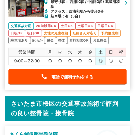
最寄り駅： 西浦和駅 / 中浦和駅 / 武蔵浦和
駅
アクセス：西浦和駅から徒歩3分
駐車場：有（5台）
交通事故対応
20時以降OK
土日OK
土曜日OK
日曜日OK
日祝OK
祝日OK
女性の先生在籍
妊婦さん対応可
予約優先制
駐車場あり
駅ちか
鍼灸
整体
無料相談OK
お見舞金
営業時間
月
火
水
木
金
土
日
祝
9:00～22:00
○
○
○
○
○
◎
◎
◎
電話で無料予約をする
さいたま市桜区の交通事故施術で評判
の良い整骨院・接骨院
さくら鍼灸整骨整体院