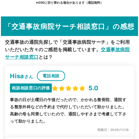
詳細条件で絞り込む
※050に切り替わる場合があります（通話無料）
その他の検索方法
「交通事故病院サーチ相談窓口」の感想
駅から探す
院名から探す
交通事故の通院先探しで「交通事故病院サーチ」をご利用
いただいた方々のご感想を掲載しています。
交通事故病院
サーチ相談窓口
とは？
Hisa
電話相談
さん
5.0
相談相談窓口の評価
事故の日が土曜日の午後だったので、かかれる整骨院、通院す
る整形外科などの予約まで代行していただいて助かりました。
高齢の母も同乗していたので、通院しやすさまで考慮して下さ
って助かりました。
投稿日：2025/11/16