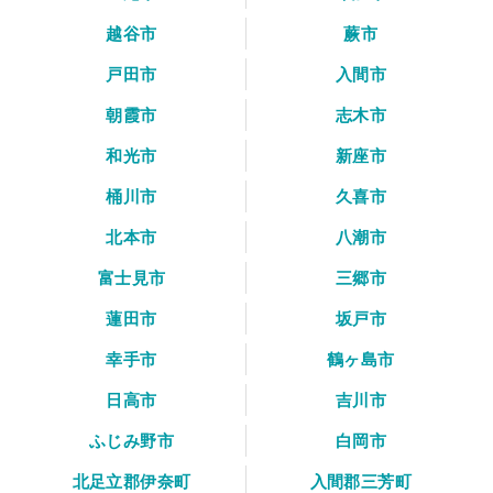
越谷市
蕨市
戸田市
入間市
朝霞市
志木市
和光市
新座市
桶川市
久喜市
北本市
八潮市
富士見市
三郷市
蓮田市
坂戸市
幸手市
鶴ヶ島市
日高市
吉川市
ふじみ野市
白岡市
北足立郡伊奈町
入間郡三芳町