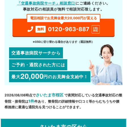
「交通事故病院サーチ」相談窓口
にご連絡ください。
事故対応の相談員が無料で相談対応致します。
電話相談でお見舞金最大20,000円が貰える
0120-963-887
24h
無料
対応
※050に切り替わる場合があります（通話無料）
交通事故病院サーチから
ご予約・通院された方には
20,000
最大
円
のお見舞金支給中！
さいたま市桜区
2026/08/08時点で
で夜間対応している交通事故対応の整
1件
骨院・接骨院は
件あり、整骨院の詳細情報や口コミ等からむちうちや腰
椎捻挫に最適な通院先を見つけることができます。
さいたま市の区から