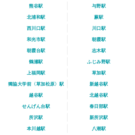
熊谷駅
与野駅
北浦和駅
蕨駅
西川口駅
川口駅
和光市駅
朝霞駅
朝霞台駅
志木駅
鶴瀬駅
ふじみ野駅
上福岡駅
草加駅
獨協大学前〈草加松原〉駅
新越谷駅
越谷駅
北越谷駅
せんげん台駅
春日部駅
所沢駅
新所沢駅
本川越駅
八潮駅