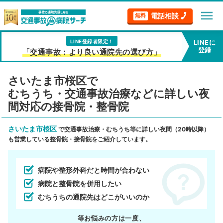
menu
電話相談
無料
LINE登録者限定！
LINEに
登録
「交通事故：より良い通院先の選び方」
さいたま市桜区で
むちうち・交通事故治療などに詳しい夜
間対応の接骨院・整骨院
さいたま市桜区
で交通事故治療・むちうち等に詳しい夜間（20時以降）
も営業している整骨院・接骨院をご紹介しています。
病院や整形外科だと時間が合わない
病院と整骨院を併用したい
むちうちの通院先はどこがいいのか
等お悩みの方は一度、