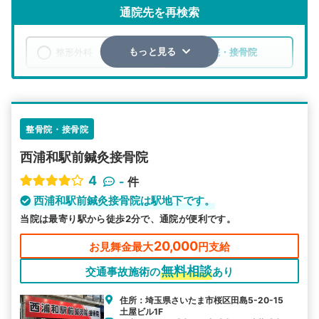
通院先を再検索
整形外科
整骨院・接骨院
もっと見る
エリア
埼玉県
さいたま市桜区
検索する
整骨院・接骨院
西浦和駅前鍼灸接骨院
詳細条件で絞り込む
4
-
件
その他の検索方法
西浦和駅前鍼灸接骨院は駅地下です。
当院は最寄り駅から徒歩2分で、通院が便利です。
駅から探す
院名から探す
20,000
お見舞金最大
円支給
無料相談
交通事故施術の
あり
住所：埼玉県さいたま市桜区田島5-20-15
土屋ビル1F