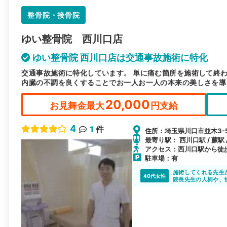
整骨院・接骨院
ゆい整骨院 西川口店
ゆい整骨院 西川口店は交通事故施術に特化
交通事故施術に特化しています。 単に痛む箇所を施術して終
内臓の不調を良くすることでお一人お一人の本来の美しさを導
20,000
お見舞金最大
円支給
4
1
件
住所：埼玉県川口市並木3-5
最寄り駅： 西川口駅 / 蕨駅 
アクセス：西川口駅から徒
駐車場：有
施術してくれる先生
40代女性
院長先生の人柄や、