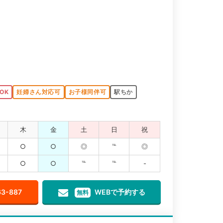
OK
妊婦さん対応可
お子様同伴可
駅ちか
木
金
土
日
祝
○
○
◎
℡
◎
○
○
℡
℡
-
63-887
WEBで予約する
無料