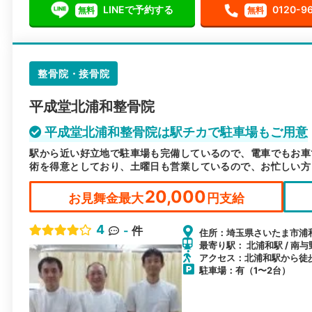
LINEで予約する
0120-9
無料
無料
整骨院・接骨院
平成堂北浦和整骨院
平成堂北浦和整骨院は駅チカで駐車場もご用意
駅から近い好立地で駐車場も完備しているので、電車でもお車
術を得意としており、土曜日も営業しているので、お忙しい方
20,000
お見舞金最大
円支給
4
-
件
住所：埼玉県さいたま市浦和区
最寄り駅： 北浦和駅 / 南与
アクセス：北浦和駅から徒
駐車場：有（1〜2台）