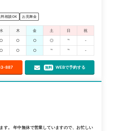
無料相談OK
お見舞金
水
木
金
土
日
祝
○
○
○
◎
℡
-
○
○
○
℡
℡
-
63-887
WEBで予約する
無料
ます。 年中無休で営業していますので、お忙しい