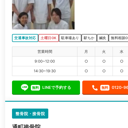
交通事故対応
土曜日OK
駐車場あり
駅ちか
鍼灸
無料相談O
営業時間
月
火
水
9:00~12:00
○
○
○
14:30~19:30
○
○
○
LINEで予約する
0120-9
無料
無料
整骨院・接骨院
通町接骨院