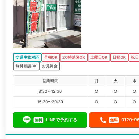
交通事故対応
早朝OK
20時以降OK
土曜日OK
日祝OK
祝日
無料相談OK
お見舞金
営業時間
月
火
水
8:30～12:30
○
○
○
15:30〜20:30
○
○
○
LINEで予約する
0120-9
無料
無料