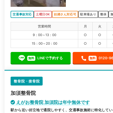
交通事故対応
土曜日OK
妊婦さん対応可
駐車場あり
整体
営業時間
月
火
9：00～13：00
○
○
15：00～20：00
○
○
LINEで予約する
0120-9
無料
無料
整骨院・接骨院
加須整骨院
えがお整骨院 加須院は年中無休です
駅から近い好立地で通院しやすく、交通事故施術に特化してい