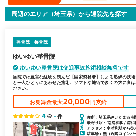
周辺のエリア（埼玉県）から
通院先を探す
整骨院・接骨院
ゆいゆい整骨院
ゆいゆい整骨院は交通事故施術相談無料です
当院では豊富な経験を積んだ【国家資格者】による熟練の技術
と一人ひとりにあわせた施術、ソフトな施術で多くの方に喜ば
ださい。
20,000
お見舞金最大
円支給
4
-
件
住所：埼玉県さいたま市南区
最寄り駅： 南浦和駅 / 浦和
アクセス：南浦和駅から徒
駐車場：無（近隣コインパ