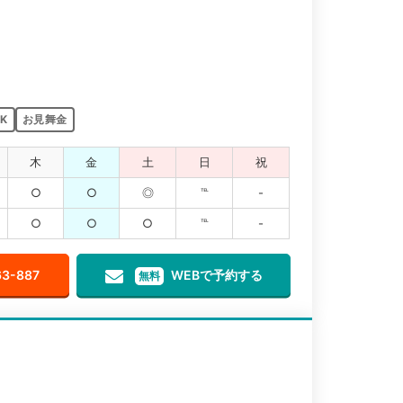
K
お見舞金
木
金
土
日
祝
○
○
◎
℡
-
○
○
○
℡
-
63-887
WEBで予約する
無料