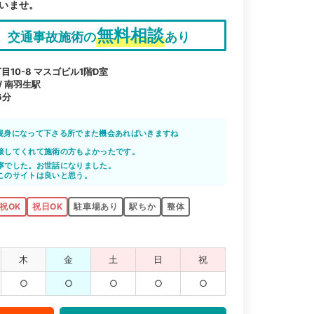
いませ。
無料相談
交通事故施術の
あり
10-8 マスゴビル1階D室
/ 南羽生駅
6分
親身になって下さる所でまた機会あればいきますね
接してくれて施術の方もよかったです。
寧でした。お世話になりました。
このサイトは良いと思う。
祝OK
祝日OK
駐車場あり
駅ちか
整体
木
金
土
日
祝
○
○
○
○
○