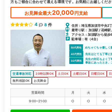
方もご都合に合わせて通える環境です。お気軽にお越しくださ
20,000
お見舞金最大
円支給
4
8
件
住所：埼玉県加須市中央2丁目
最寄り駅： 加須駅 / 花崎駅 
アクセス：加須駅から徒歩
駐車場：有（4台）
めちゃくちゃ優しく
50代男性
先生はとても丁寧に
40代男性
先生の対応もよく丁
30代男性
事故にあったとき、
交通事故対応
20時以降OK
土日OK
土曜日OK
日曜日OK
日
無料相談OK
お見舞金
営業時間
月
火
水
9:00~21:00
○
○
○