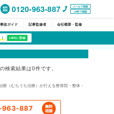
0120-963-887
メールで相談
無料
相談
LINEで相談
事故ガイド
記事監修者
会社概要・監修
中！
LINEに登録
の検索結果は0件です。
治療（むちうち治療）が行える整骨院・整体・
-963-887