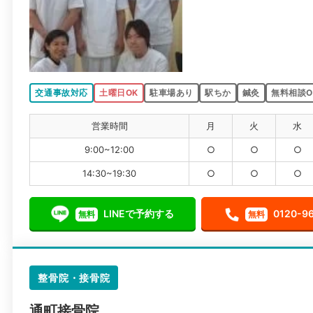
交通事故対応
土曜日OK
駐車場あり
駅ちか
鍼灸
無料相談O
営業時間
月
火
水
9:00~12:00
○
○
○
14:30~19:30
○
○
○
LINEで予約する
0120-9
無料
無料
整骨院・接骨院
通町接骨院