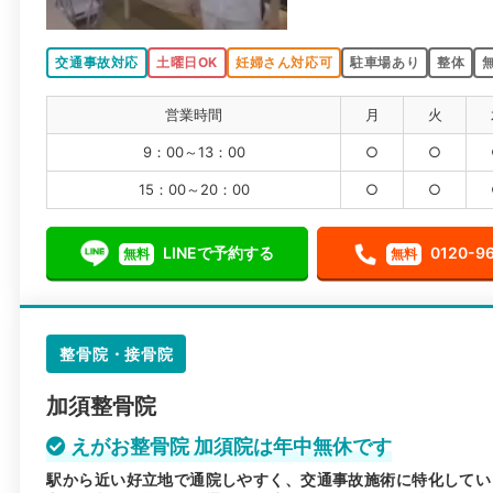
交通事故対応
土曜日OK
妊婦さん対応可
駐車場あり
整体
営業時間
月
火
9：00～13：00
○
○
15：00～20：00
○
○
LINEで予約する
0120-9
無料
無料
整骨院・接骨院
加須整骨院
えがお整骨院 加須院は年中無休です
駅から近い好立地で通院しやすく、交通事故施術に特化してい