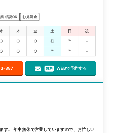
無料相談OK
お見舞金
水
木
金
土
日
祝
○
○
○
◎
℡
-
○
○
○
℡
℡
-
63-887
WEBで予約する
無料
ます。 年中無休で営業していますので、お忙しい