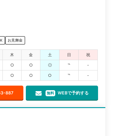
K
お見舞金
木
金
土
日
祝
○
○
◎
℡
-
○
○
○
℡
-
63-887
WEBで予約する
無料