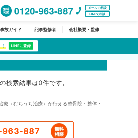
0120-963-887
メールで相談
無料
相談
LINEで相談
事故ガイド
記事監修者
会社概要・監修
中！
LINEに登録
の検索結果は0件です。
治療（むちうち治療）が行える整骨院・整体・
-963-887