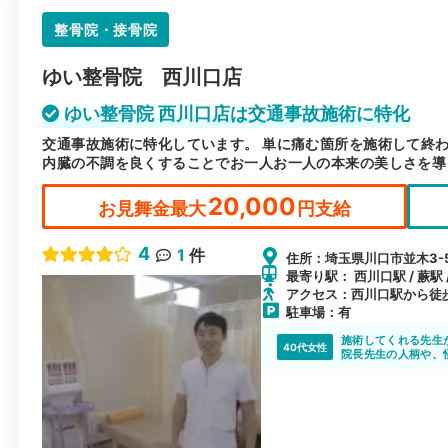
整骨院・接骨院
ゆい整骨院 西川口店
ゆい整骨院 西川口店は交通事故施術に特化
交通事故施術に特化しています。 単に痛む箇所を施術して終
内臓の不調を良くすることでお一人お一人の本来の美しさを導
20,000
お見舞金最大
円支給
4
1
件
住所：埼玉県川口市並木3-5
最寄り駅： 西川口駅 / 蕨駅 
アクセス：西川口駅から徒
駐車場：有
施術してくれる先生
40代女性
院長先生の人柄や、