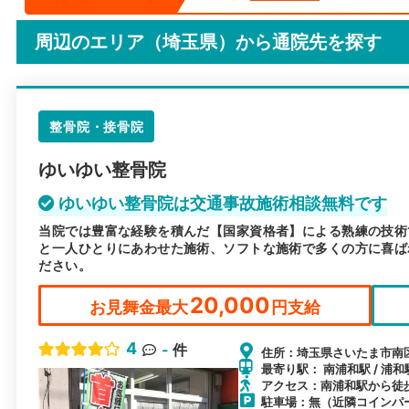
周辺のエリア（埼玉県）から
通院先を探す
整骨院・接骨院
ゆいゆい整骨院
ゆいゆい整骨院は交通事故施術相談無料です
当院では豊富な経験を積んだ【国家資格者】による熟練の技術
と一人ひとりにあわせた施術、ソフトな施術で多くの方に喜ば
ださい。
20,000
お見舞金最大
円支給
4
-
件
住所：埼玉県さいたま市南区
最寄り駅： 南浦和駅 / 浦和
アクセス：南浦和駅から徒
駐車場：無（近隣コインパ