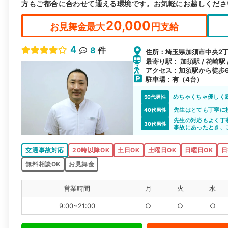
方もご都合に合わせて通える環境です。お気軽にお越しくださ
20,000
お見舞金最大
円支給
4
8
件
住所：埼玉県加須市中央2丁目
最寄り駅： 加須駅 / 花崎駅 
アクセス：加須駅から徒歩
駐車場：有（4台）
めちゃくちゃ優しく
50代男性
先生はとても丁寧に
40代男性
先生の対応もよく丁
30代男性
事故にあったとき、
交通事故対応
20時以降OK
土日OK
土曜日OK
日曜日OK
日
無料相談OK
お見舞金
営業時間
月
火
水
9:00~21:00
○
○
○