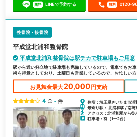
LINEで予約する
0120-9
無料
無料
整骨院・接骨院
平成堂北浦和整骨院
平成堂北浦和整骨院は駅チカで駐車場もご用意
駅から近い好立地で駐車場も完備しているので、電車でもお車
術を得意としており、土曜日も営業しているので、お忙しい方
20,000
お見舞金最大
円支給
4
-
件
住所：埼玉県さいたま市浦和区
最寄り駅： 北浦和駅 / 南与
アクセス：北浦和駅から徒
駐車場：有（1〜2台）