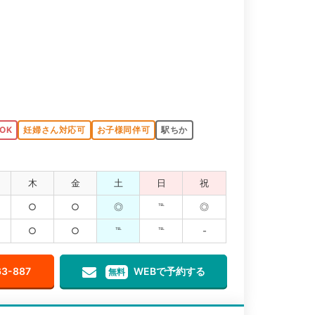
OK
妊婦さん対応可
お子様同伴可
駅ちか
木
金
土
日
祝
○
○
◎
℡
◎
○
○
℡
℡
-
63-887
WEBで予約する
無料