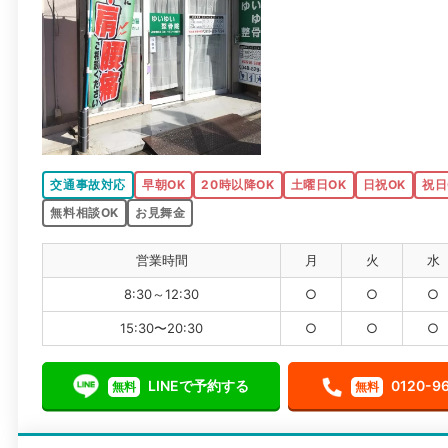
交通事故対応
早朝OK
20時以降OK
土曜日OK
日祝OK
祝日
無料相談OK
お見舞金
営業時間
月
火
水
8:30～12:30
○
○
○
15:30〜20:30
○
○
○
LINEで予約する
0120-9
無料
無料