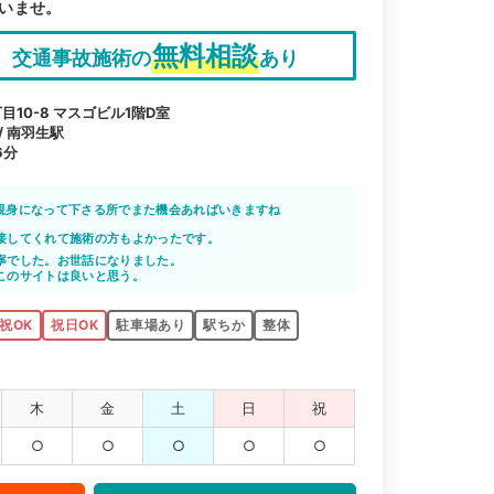
いませ。
無料相談
交通事故施術の
あり
10-8 マスゴビル1階D室
/ 南羽生駅
6分
親身になって下さる所でまた機会あればいきますね
接してくれて施術の方もよかったです。
寧でした。お世話になりました。
このサイトは良いと思う。
祝OK
祝日OK
駐車場あり
駅ちか
整体
木
金
土
日
祝
○
○
○
○
○