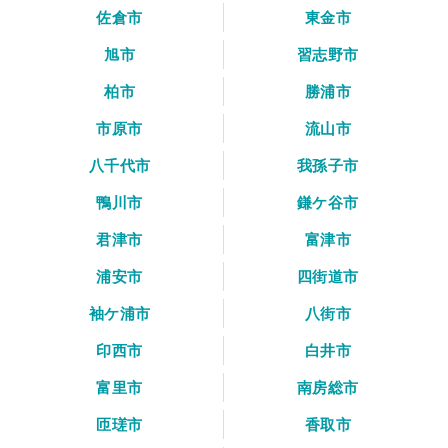
佐倉市
東金市
旭市
習志野市
柏市
勝浦市
市原市
流山市
八千代市
我孫子市
鴨川市
鎌ケ谷市
君津市
富津市
浦安市
四街道市
袖ケ浦市
八街市
印西市
白井市
富里市
南房総市
匝瑳市
香取市