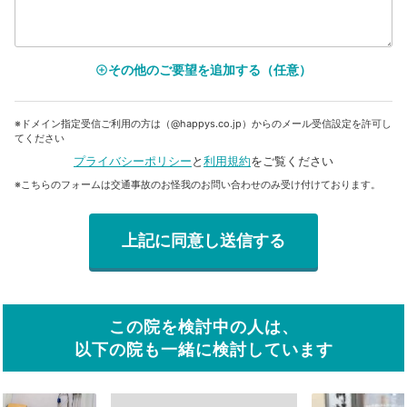
その他のご要望を追加する（任意）
add_circle_outline
※ドメイン指定受信ご利用の方は（@happys.co.jp）からのメール受信設定を許可し
てください
プライバシーポリシー
と
利用規約
をご覧ください
※こちらのフォームは交通事故のお怪我のお問い合わせのみ受け付けております。
この院を検討中の人は、
以下の院も一緒に検討しています