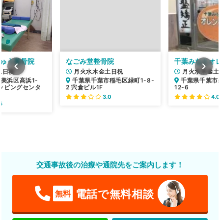
きゅう整骨院
なごみ堂整骨院
千葉みなとオ
土日祝
月火水木金土日祝
月火水木金土
美浜区高浜1-
千葉県千葉市稲毛区緑町1-8-
千葉県千葉市
ョッピングセンタ
2 宍倉ビル1F
12-6
3.0
4.0
5
交通事故後の治療や通院先をご案内します！
電話で無料相談
無料