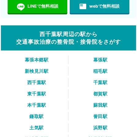
featured_play_list
LINEで無料相談
webで無料相談
西千葉駅周辺の駅から
交通事故治療の整骨院・接骨院をさがす
幕張本郷駅
幕張駅
新検見川駅
稲毛駅
西千葉駅
千葉駅
東千葉駅
都賀駅
本千葉駅
蘇我駅
鎌取駅
誉田駅
土気駅
浜野駅