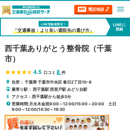
menu
電話相談
無料
LINE登録者限定！
LINEに
登録
「交通事故：より良い通院先の選び方」
西千葉ありがとう整骨院（千葉
市）
4.5
8
口コミ
件
住所：
千葉県
千葉市中央区
春日2丁目10-8
最寄り駅：
西千葉駅
西登戸駅
みどり台駅
アクセス：西千葉駅から徒歩3分
営業時間:月水木金祝9:00～12:00/15:00～20:00 土日
9:00～12:00/14:30～16:30