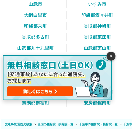
山武市
いすみ市
大網白里市
印旛郡酒々井町
印旛郡栄町
香取郡神崎町
香取郡多古町
香取郡東庄町
山武郡九十九里町
山武郡芝山町
×
山武郡横芝光町
長生郡一宮町
長生郡睦沢町
長生郡長生村
長生郡白子町
長生郡長柄町
長生郡長南町
夷隅郡大多喜町
夷隅郡御宿町
安房郡鋸南町
交通事故 通院先検索
全国の整骨院・接骨院一覧
千葉県の整骨院・接骨院一覧
千葉市