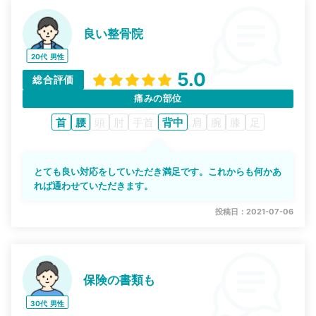
良い整骨院
20代
男性
5.0
総合評価
痛みの部位
首
腰
頭
肘
手首
背中
肩
腕
膝
足
とても良い対応をしていただき満足です。これからも何かあ
れば通わせていただきます。
投稿日：2021-07-06
保険の書類も
30代
男性