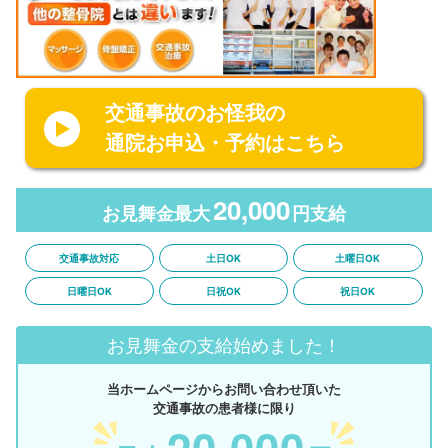
交通事故のお怪我の
通院お申込・予約はこちら
20,000
お見舞金最大
円支給
交通事故対応
土日OK
土曜日OK
日曜日OK
日祝OK
祝日OK
お見舞金の支給始めました！
当ホームページからお問い合わせ頂いた
交通事故の患者様に限り