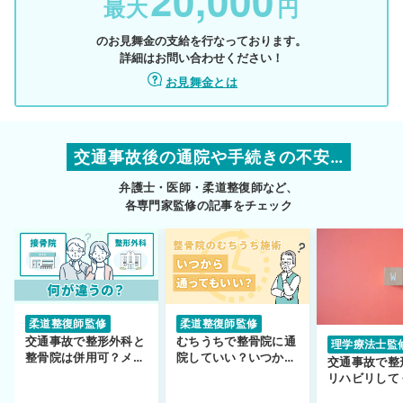
20,000
最大
円
のお見舞金の支給を行なっております。
詳細はお問い合わせください！
お見舞金とは
交通事故後の通院や手続きの不安…
弁護士・医師・柔道整復師など、
各専門家監修の記事をチェック
柔道整復師監修
柔道整復師監修
交通事故で整形外科と
むちうちで整骨院に通
理学療法士監
整骨院は併用可？メリ
院していい？いつから
交通事故で整
ットや注意点を解説
通えるかや施術も解
リハビリして
説！
い…転院する