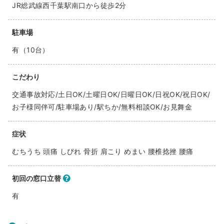
JR総武線西千葉駅南口から徒歩2分
駐車場
有（10台）
こだわり
交通事故対応/土日OK/土曜日OK/日曜日OK/日祝OK/祝日OK/
お子様同伴可/駐車場あり/駅ちか/無料相談OK/お見舞金
症状
むちうち 頭痛 しびれ 骨折 肩こり めまい 腰椎捻挫 腰痛
初回の窓口立替
有