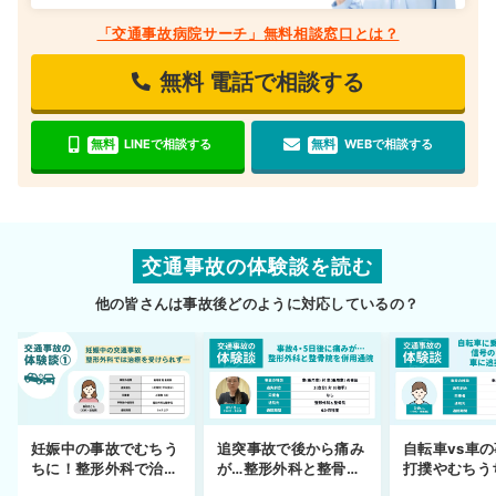
「交通事故病院サーチ」無料相談窓口とは？
無料
電話で相談する
無料
LINEで相談する
無料
WEBで相談する
交通事故の体験談を読む
他の皆さんは事故後どのように対応しているの？
妊娠中の事故でむちう
追突事故で後から痛み
自転車vs車
ちに！整形外科で治療
が…整形外科と整骨院
打撲やむちう
できず
の併用通院〜示談まで
を進めるまで