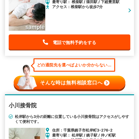
最寄り駅： 椎柴駅 / 猿田駅 / 下総豊里駅
アクセス：椎柴駅から徒歩7分
電話で無料予約をする
どの通院先を選べばよいか分からない...
そんな時は無料相談窓口へ
小川接骨院
松岸駅から3分の距離に位置している小川接骨院はアクセスがしやす
くて便利です。
住所：千葉県銚子市松岸町3-276-2
最寄り駅： 松岸駅 / 銚子駅 / 仲ノ町駅