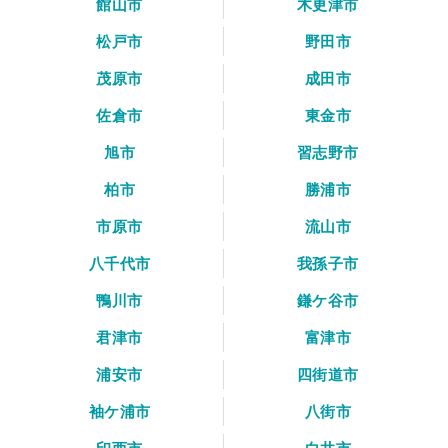
館山市
木更津市
松戸市
野田市
茂原市
成田市
佐倉市
東金市
旭市
習志野市
柏市
勝浦市
市原市
流山市
八千代市
我孫子市
鴨川市
鎌ケ谷市
君津市
富津市
浦安市
四街道市
袖ケ浦市
八街市