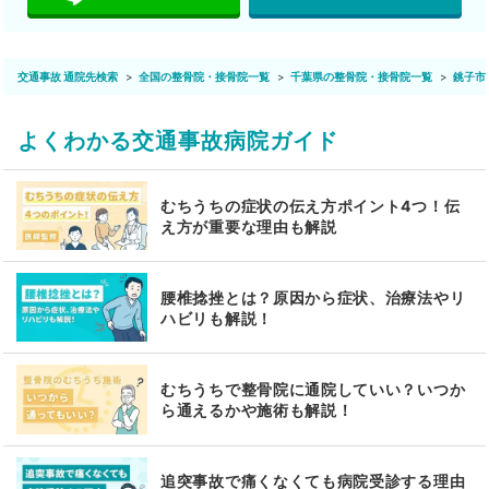
交通事故 通院先検索
全国の整骨院・接骨院一覧
千葉県の整骨院・接骨院一覧
銚子市
よくわかる交通事故病院ガイド
むちうちの症状の伝え方ポイント4つ！伝
え方が重要な理由も解説
腰椎捻挫とは？原因から症状、治療法やリ
ハビリも解説！
むちうちで整骨院に通院していい？いつか
ら通えるかや施術も解説！
追突事故で痛くなくても病院受診する理由