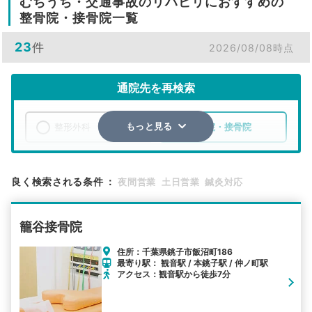
むちうち・交通事故のリハビリにおすすめの
整骨院・接骨院一覧
23
件
2026/08/08時点
通院先を再検索
整形外科
整骨院・接骨院
もっと見る
エリア
千葉県
銚子市
良く検索される条件
：
夜間営業
土日営業
鍼灸対応
検索する
籠谷接骨院
詳細条件で絞り込む
住所：千葉県銚子市飯沼町186
最寄り駅： 観音駅 / 本銚子駅 / 仲ノ町駅
その他の検索方法
アクセス：観音駅から徒歩7分
駅から探す
院名から探す