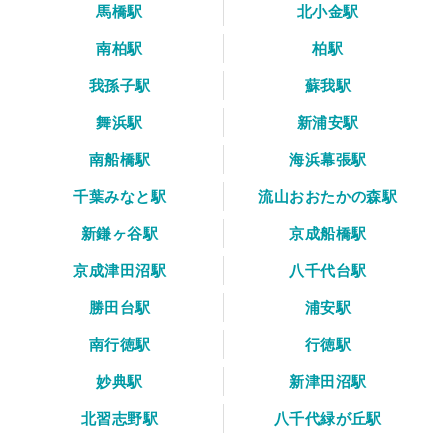
馬橋駅
北小金駅
南柏駅
柏駅
我孫子駅
蘇我駅
舞浜駅
新浦安駅
南船橋駅
海浜幕張駅
千葉みなと駅
流山おおたかの森駅
新鎌ヶ谷駅
京成船橋駅
京成津田沼駅
八千代台駅
勝田台駅
浦安駅
南行徳駅
行徳駅
妙典駅
新津田沼駅
北習志野駅
八千代緑が丘駅