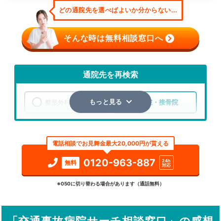
どの通院先を選べばよいか分からない...
そんな時は無料相談窓口へ
通院先を再検索
整形外科
整骨院・接骨院
もっと見る
エリア
千葉県
銚子市
電話相談でお見舞金最大20,000円が貰える
検索する
0120-963-887
24h
無料
対応
詳細条件で絞り込む
※050に切り替わる場合があります（通話無料）
その他の検索方法
駅から探す
院名から探す