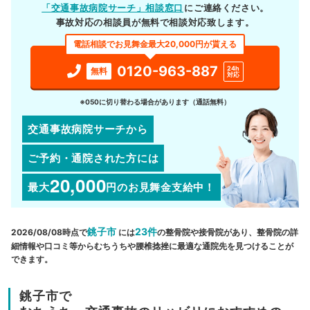
「交通事故病院サーチ」相談窓口
にご連絡ください。
事故対応の相談員が無料で相談対応致します。
電話相談でお見舞金最大20,000円が貰える
0120-963-887
24h
無料
対応
※050に切り替わる場合があります（通話無料）
交通事故病院サーチから
ご予約・通院された方には
20,000
最大
円
のお見舞金支給中！
銚子市
23件
2026/08/08時点で
には
の整骨院や接骨院があり、整骨院の詳
細情報や口コミ等からむちうちや腰椎捻挫に最適な通院先を見つけることが
できます。
銚子市で