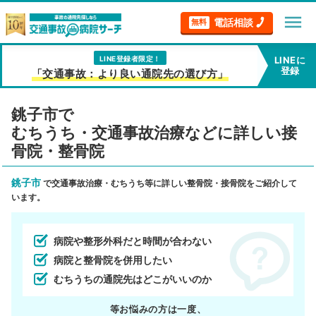
menu
電話相談
無料
LINE登録者限定！
LINEに
登録
「交通事故：より良い通院先の選び方」
銚子市で
むちうち・交通事故治療などに詳しい接
骨院・整骨院
銚子市
で交通事故治療・むちうち等に詳しい整骨院・接骨院をご紹介して
います。
病院や整形外科だと時間が合わない
病院と整骨院を併用したい
むちうちの通院先はどこがいいのか
等お悩みの方は一度、