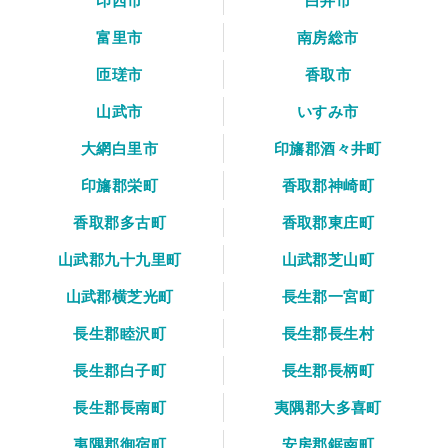
印西市
白井市
富里市
南房総市
匝瑳市
香取市
山武市
いすみ市
大網白里市
印旛郡酒々井町
印旛郡栄町
香取郡神崎町
香取郡多古町
香取郡東庄町
山武郡九十九里町
山武郡芝山町
山武郡横芝光町
長生郡一宮町
長生郡睦沢町
長生郡長生村
長生郡白子町
長生郡長柄町
長生郡長南町
夷隅郡大多喜町
夷隅郡御宿町
安房郡鋸南町