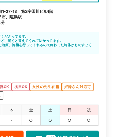
-27-13 第2宇田川ビル1階
 / 市川塩浜駅
4分
応くださってます。
など、聞くと答えてくれて助かってます。
た治療、施術を行ってくれるので終わった時体がものすごく
祝OK
祝日OK
女性の先生在籍
妊婦さん対応可
金
木
金
土
日
祝
-
○
○
○
○