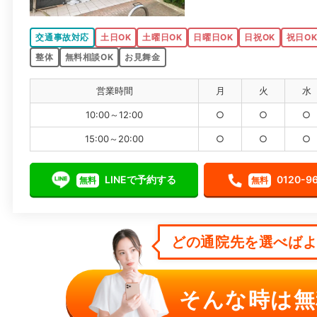
交通事故対応
土日OK
土曜日OK
日曜日OK
日祝OK
祝日O
整体
無料相談OK
お見舞金
営業時間
月
火
水
10:00～12:00
○
○
○
15:00～20:00
○
○
○
LINEで予約する
0120-9
無料
無料
どの通院先を選べばよい
そんな時は無