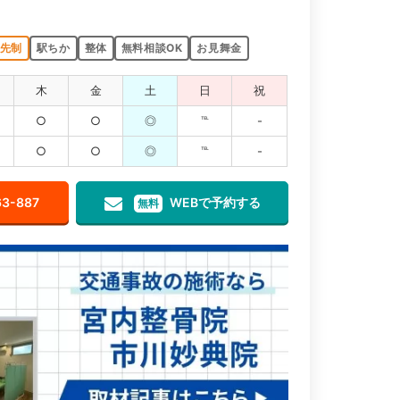
先制
駅ちか
整体
無料相談OK
お見舞金
木
金
土
日
祝
○
○
◎
℡
-
○
○
◎
℡
-
63-887
WEBで予約する
無料