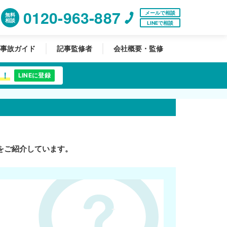
0120-963-887
メールで相談
無料
相談
LINEで相談
事故ガイド
記事監修者
会社概要・監修
中！
LINEに登録
をご紹介しています。