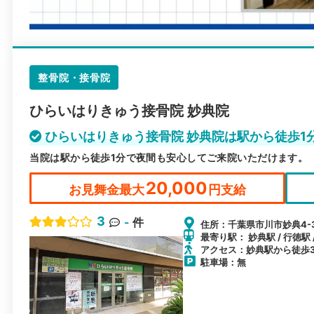
整骨院・接骨院
ひらいはりきゅう接骨院 妙典院
ひらいはりきゅう接骨院 妙典院は駅から徒歩1
当院は駅から徒歩1分で夜間も安心してご来院いただけます。
20,000
お見舞金最大
円支給
3
-
件
住所：千葉県市川市妙典4-3
最寄り駅： 妙典駅 / 行徳駅
アクセス：妙典駅から徒歩
駐車場：無