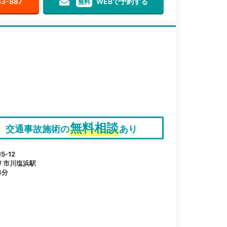
63-887
WEBで予約する
無料
無料相談
交通事故施術の
あり
-12
 / 市川塩浜駅
3分