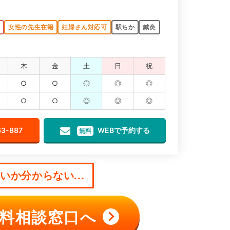
K
女性の先生在籍
妊婦さん対応可
駅ちか
鍼灸
木
金
土
日
祝
○
○
◎
◎
◎
○
○
◎
◎
◎
63-887
WEBで予約する
無料
か分からない...
料相談窓口へ