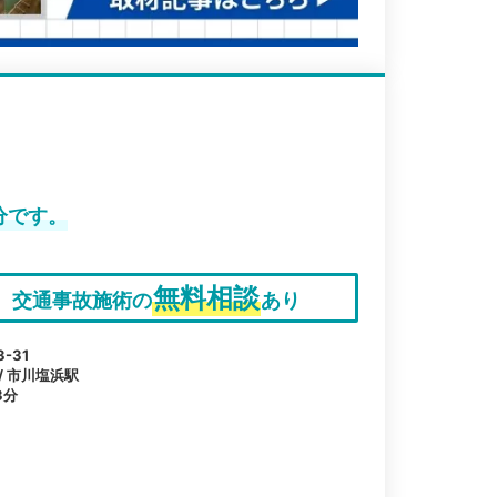
分です。
無料相談
交通事故施術の
あり
-31
 / 市川塩浜駅
3分