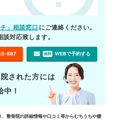
ーチ」相談窓口
にご連絡ください。
相談対応致します。
63-887
WEBで予約する
無料
通院された方には
給中！
り、整骨院の詳細情報や口コミ等からむちうちや腰