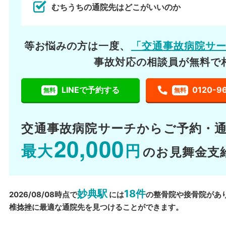
むちうちの通院先はどこがいいのか
等お悩みの方は一度、
「交通事故病院サ
事故対応の相談員が無料で
LINEで予約する
0120-9
無料
無料
交通事故病院サーチから
ご予約・
20,000
最大
円
のお見舞金支
妙典駅
18件
2026/08/08時点で
には
の整骨院や接骨院があ
椎捻挫に最適な通院先を見つけることができます。