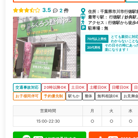
3.5
2
件
住所：千葉県市川市行徳駅前1
最寄り駅： 行徳駅 / 妙典駅
アクセス：行徳駅から徒歩
駐車場：無
とても親切に対
70代以上男性
わからないこと
その日その時にあっ
20代男性
楽になります！
交通事故対応
20時以降OK
土日OK
土曜日OK
日曜日OK
日
お子様同伴可
予約優先制
駅ちか
整体
無料相談OK
お見舞
営業時間
月
火
水
15:00-22:30
○
○
○