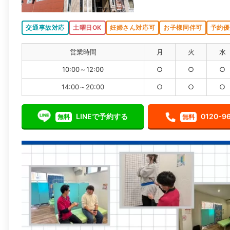
交通事故対応
土曜日OK
妊婦さん対応可
お子様同伴可
予約優
営業時間
月
火
水
10:00～12:00
○
○
○
14:00～20:00
○
○
○
LINEで予約する
0120-9
無料
無料