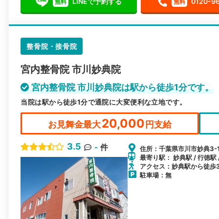
LINEで予約する
0120-9
無料
無料
整骨院・接骨院
宮内整骨院 市川妙典院
宮内整骨院 市川妙典院は駅から徒歩1分です。
当院は駅から徒歩1分で通院に大変便利な立地です。
20,000
お見舞金最大
円支給
3.5
-
件
住所：千葉県市川市妙典3-15
最寄り駅： 妙典駅 / 行徳駅
アクセス：妙典駅から徒歩
駐車場：無