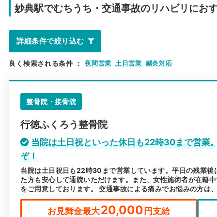
妙典駅で
むちうち・交通事故のリハビリにお
詳細条件で絞り込む
良く検索される条件
：
夜間営業
土日営業
鍼灸対応
整骨院・接骨院
行徳ふくろう整骨院
当院は土日祝といった休日も22時30まで営業
ぞ！
当院は土日祝日も22時30まで営業しています。平日の残業
た方も安心して通院いただけます。また、女性施術者が在籍中
をご用意しております。 交通事故による痛みでお悩みの方は
20,000
お見舞金最大
円支給