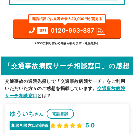
エリア
千葉県
鎌ケ谷市
電話相談でお見舞金最大20,000円が貰える
検索する
0120-963-887
24h
無料
対応
詳細条件で絞り込む
※050に切り替わる場合があります（通話無料）
その他の検索方法
「交通事故病院サーチ相談窓口」の感想
駅から探す
院名から探す
交通事故の通院先探しで「交通事故病院サーチ」をご利用
いただいた方々のご感想を掲載しています。
交通事故病院
サーチ相談窓口
とは？
ゆういち
電話相談
さん
5.0
相談相談窓口の評価