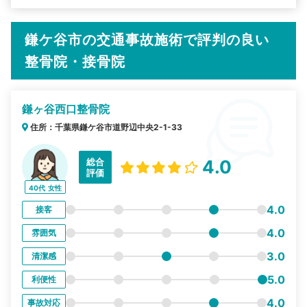
鎌ケ谷市の交通事故施術で評判の良い
整骨院・接骨院
鎌ヶ谷西口整骨院
住所：千葉県鎌ケ谷市道野辺中央2-1-33
総合
4.0
評価
40代
女性
4.0
接客
4.0
雰囲気
3.0
清潔感
5.0
利便性
4.0
事故対応