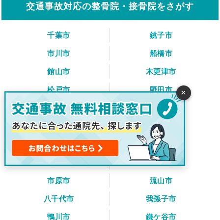
交通事故対応の整骨院・接骨院をさがす
千葉市
銚子市
市川市
船橋市
館山市
木更津市
松戸市
野田市
×
茂原市
成田市
佐倉市
東金市
旭市
習志野市
柏市
勝浦市
市原市
流山市
八千代市
我孫子市
鴨川市
鎌ケ谷市