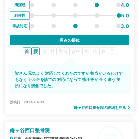
4.0
清潔感
5.0
利便性
3.0
事故対応
痛みの部位
首
腰
頭
肘
手首
背中
肩
腕
膝
足
皆さん 元気よく 対応してくれたのですが 担当がいるわけで
もなく カルテを診ての 対応になって 指圧等が 全く違う 箇
所になり残念でした。
投稿日：2024-04-13
鎌ヶ谷西口整骨院の詳細を見る
鎌ヶ谷西口整骨院
住所：千葉県鎌ケ谷市道野辺中央2-1-33