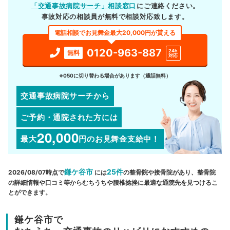
「交通事故病院サーチ」相談窓口
にご連絡ください。
事故対応の相談員が無料で相談対応致します。
電話相談でお見舞金最大20,000円が貰える
0120-963-887
24h
無料
対応
※050に切り替わる場合があります（通話無料）
交通事故病院サーチから
ご予約・通院された方には
20,000
最大
円
のお見舞金支給中！
鎌ケ谷市
25件
2026/08/07時点で
には
の整骨院や接骨院があり、整骨院
の詳細情報や口コミ等からむちうちや腰椎捻挫に最適な通院先を見つけるこ
とができます。
鎌ケ谷市で