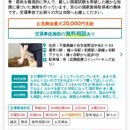
骨・筋肉を徹底的に学んで、厳しい国家試験を突破した確かな知
識に基づいた施術を行っています。安心の国家資格取得者の整体
です。交通事故でお困りの方は当院へお越しください。
20,000
お見舞金最大
円支給
無料相談
交通事故施術の
あり
住所：千葉県鎌ケ谷市道野辺中央2-1-33
最寄り駅： 鎌ヶ谷駅 / 初富駅 / 新鎌ヶ谷駅
アクセス：鎌ヶ谷駅から徒歩1分
駐車場：有（近隣提携コインパーキングあ
り）
まだ通院中ですが、よくしていただいています。あまり見
40代女性
られたくないのでできればカーテンで覆ってほしいとの要
皆さん 元気よく 対応してくれたのですが 担当がいるわけ
望にも対応してくれて助かっています。
50代男性
でもなく カルテを診ての 対応になって 指圧等が 全く違う
箇所になり残念でした。
交通事故による怪我に詳しい先生がいるので、悩みや不安
20代男性
も相談しやすいですよね。病院との併用にも快く対応して
くれるのでいいと思います。
交通事故対応
早朝OK
20時以降OK
土日OK
土曜日OK
日曜日OK
日祝OK
祝日OK
お子様同伴可
駐車場あり
駅ちか
鍼灸
整体
無料相談OK
お見舞金