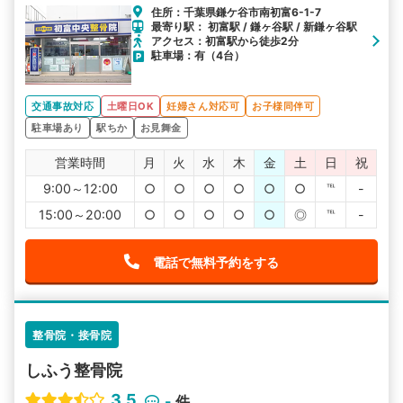
住所：千葉県鎌ケ谷市南初富6-1-7
最寄り駅： 初富駅 / 鎌ヶ谷駅 / 新鎌ヶ谷駅
アクセス：初富駅から徒歩2分
駐車場：有（4台）
交通事故対応
土曜日OK
妊婦さん対応可
お子様同伴可
駐車場あり
駅ちか
お見舞金
営業時間
月
火
水
木
金
土
日
祝
9:00～12:00
○
○
○
○
○
○
℡
-
15:00～20:00
○
○
○
○
○
◎
℡
-
電話で無料予約をする
整骨院・接骨院
しふう整骨院
3.5
-
件