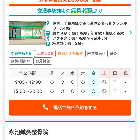
無料相談
交通事故施術の
あり
住所：千葉県鎌ケ谷市富岡2-9-38 グランポ
ワール102
最寄り駅： 鎌ヶ谷駅 / 初富駅 / 新鎌ヶ谷駅
アクセス：鎌ヶ谷駅から徒歩5分
駐車場：有（2台）
交通事故対応
土曜日OK
妊婦さん対応可
駐車場あり
鍼灸
無料相談OK
お見舞金
営業時間
月
火
水
木
金
土
日
祝
9:00～12:00
○
○
○
○
○
◎
℡
-
15:00～20:00
○
○
○
○
○
◎
℡
-
電話で無料予約をする
永池鍼灸整骨院