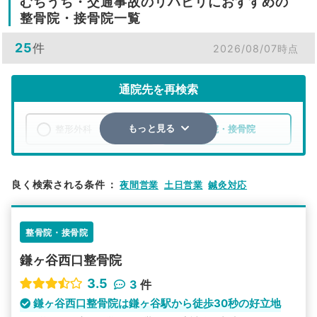
むちうち・交通事故のリハビリにおすすめの
整骨院・接骨院一覧
25
件
2026/08/07時点
通院先を再検索
整形外科
整骨院・接骨院
もっと見る
エリア
千葉県
鎌ケ谷市
良く検索される条件
：
夜間営業
土日営業
鍼灸対応
検索する
整骨院・接骨院
詳細条件で絞り込む
鎌ヶ谷西口整骨院
その他の検索方法
3.5
3
件
駅から探す
院名から探す
鎌ヶ谷西口整骨院は鎌ヶ谷駅から徒歩30秒の好立地