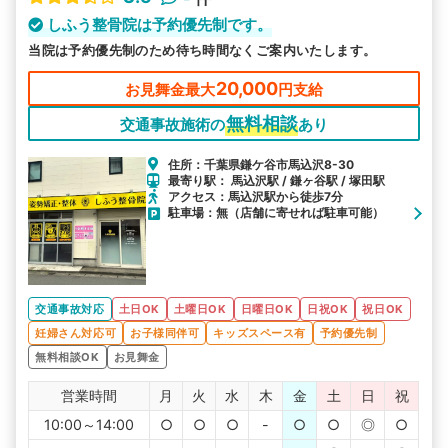
しふう整骨院は予約優先制です。
当院は予約優先制のため待ち時間なくご案内いたします。
20,000
お見舞金最大
円支給
無料相談
交通事故施術の
あり
住所：千葉県鎌ケ谷市馬込沢8-30
最寄り駅： 馬込沢駅 / 鎌ヶ谷駅 / 塚田駅
アクセス：馬込沢駅から徒歩7分
駐車場：無（店舗に寄せれば駐車可能）
交通事故対応
土日OK
土曜日OK
日曜日OK
日祝OK
祝日OK
妊婦さん対応可
お子様同伴可
キッズスペース有
予約優先制
無料相談OK
お見舞金
営業時間
月
火
水
木
金
土
日
祝
10:00～14:00
○
○
○
-
○
○
◎
○