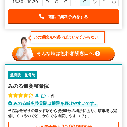
15:30～19:30
○
○
○
-
○
◎
℡
◎
電話で無料予約をする
どの通院先を選べばよいか分からない...
そんな時は無料相談窓口へ
整骨院・接骨院
みのる鍼灸整骨院
4
-
件
みのる鍼灸整骨院は通院を続けやすいです。
当院は最寄りの鎌ヶ谷駅から徒歩6分の場所にあり、駐車場も完
備しているのでどこからでも通院しやすいです。
20,000
お見舞金最大
円支給