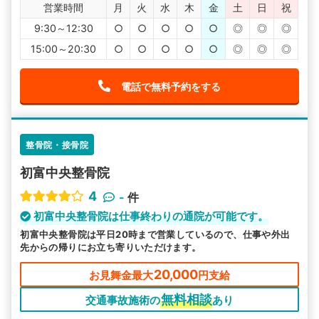
営業時間
月
火
水
木
金
土
日
祝
9:30～12:30
○
○
○
○
○
◎
◎
◎
15:00～20:30
○
○
○
○
○
◎
◎
◎
電話で無料予約をする
整骨院・接骨院
初富中央整骨院
4
-
件
初富中央整骨院は仕事終わりの通院が可能です。
初富中央整骨院は平日20時まで営業しているので、仕事や外出
先からの帰りにお立ち寄りいただけます。
20,000
お見舞金最大
円支給
無料相談
交通事故施術の
あり