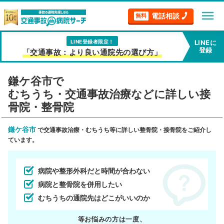
menu
電話相談
無料
LINE登録者限定！
LINEに
登録
「交通事故：より良い通院先の選び方」
鎌ケ谷市で
むちうち・交通事故治療などに詳しい接
骨院・整骨院
鎌ケ谷市
で交通事故治療・むちうち等に詳しい整骨院・接骨院をご紹介し
ています。
病院や整形外科だと時間が合わない
病院と整骨院を併用したい
むちうちの通院先はどこがいいのか
等お悩みの方は一度、