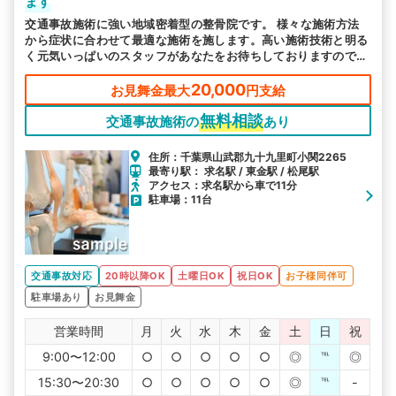
ます
交通事故施術に強い地域密着型の整骨院です。 様々な施術方法
から症状に合わせて最適な施術を施します。高い施術技術と明る
く元気いっぱいのスタッフがあなたをお待ちしておりますので痛
みでお困りの方は当院にご相談ください。
20,000
お見舞金最大
円支給
無料相談
交通事故施術の
あり
住所：千葉県山武郡九十九里町小関2265
最寄り駅： 求名駅 / 東金駅 / 松尾駅
アクセス：求名駅から車で11分
駐車場：11台
交通事故対応
20時以降OK
土曜日OK
祝日OK
お子様同伴可
駐車場あり
お見舞金
営業時間
月
火
水
木
金
土
日
祝
9:00〜12:00
○
○
○
○
○
◎
℡
◎
15:30〜20:30
○
○
○
○
○
◎
℡
-