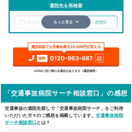
通院先を再検索
整形外科
整骨院・接骨院
もっと見る
エリア
千葉県
山武郡九十九里町
電話相談でお見舞金最大20,000円が貰える
検索する
0120-963-887
24h
無料
対応
詳細条件で絞り込む
※050に切り替わる場合があります（通話無料）
その他の検索方法
「交通事故病院サーチ相談窓口」の感想
駅から探す
院名から探す
交通事故の通院先探しで「交通事故病院サーチ」をご利用
いただいた方々のご感想を掲載しています。
交通事故病院
サーチ相談窓口
とは？