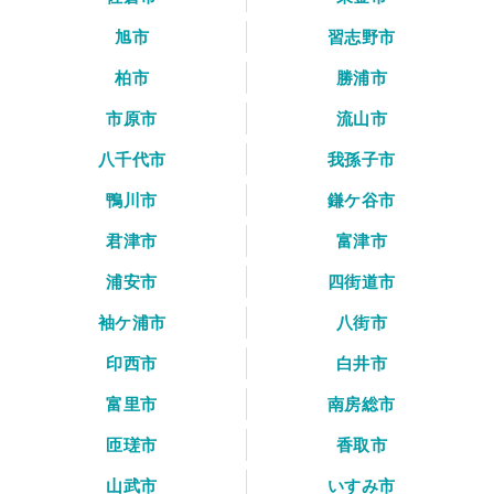
旭市
習志野市
柏市
勝浦市
市原市
流山市
八千代市
我孫子市
鴨川市
鎌ケ谷市
君津市
富津市
浦安市
四街道市
袖ケ浦市
八街市
印西市
白井市
富里市
南房総市
匝瑳市
香取市
山武市
いすみ市