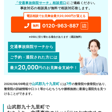
「交通事故病院サーチ」相談窓口
にご連絡ください。
事故対応の相談員が無料で相談対応致します。
電話相談でお見舞金最大20,000円が貰える
0120-963-887
24h
無料
対応
※050に切り替わる場合があります（通話無料）
交通事故病院サーチから
ご予約・通院された方には
20,000
最大
円
のお見舞金支給中！
山武郡九十九里町
7件
2026/08/09時点で
には
の整骨院や接骨院があり、
整骨院の詳細情報や口コミ等からむちうちや腰椎捻挫に最適な通院先を見つ
けることができます。
山武郡九十九里町で