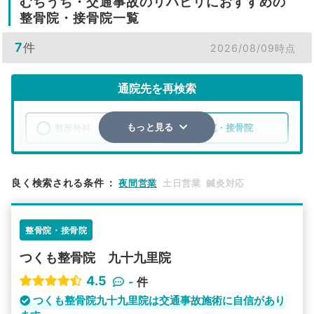
むちうち・交通事故のリハビリにおすすめの
整骨院・接骨院一覧
7
件
2026/08/09時点
通院先を再検索
整形外科
整骨院・接骨院
もっと見る
エリア
千葉県
山武郡九十九里町
良く検索される条件
：
夜間営業
土日営業
鍼灸対応
検索する
整骨院・接骨院
詳細条件で絞り込む
つくも整骨院 九十九里院
その他の検索方法
4.5
-
件
駅から探す
院名から探す
つくも整骨院九十九里院は交通事故施術に自信があり