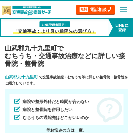
menu
電話相談
無料
LINE登録者限定！
LINEに
登録
「交通事故：より良い通院先の選び方」
山武郡九十九里町で
むちうち・交通事故治療などに詳しい接
骨院・整骨院
山武郡九十九里町
で交通事故治療・むちうち等に詳しい整骨院・接骨院を
ご紹介しています。
病院や整形外科だと時間が合わない
病院と整骨院を併用したい
むちうちの通院先はどこがいいのか
等お悩みの方は一度、