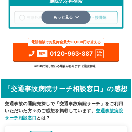
通院先を再検索
整形外科
整骨院・接骨院
もっと見る
エリア
千葉県
茂原市
電話相談でお見舞金最大20,000円が貰える
検索する
0120-963-887
24h
無料
対応
詳細条件で絞り込む
※050に切り替わる場合があります（通話無料）
その他の検索方法
「交通事故病院サーチ相談窓口」の感想
駅から探す
院名から探す
交通事故の通院先探しで「交通事故病院サーチ」をご利用
いただいた方々のご感想を掲載しています。
交通事故病院
サーチ相談窓口
とは？