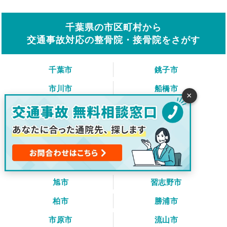
千葉県の市区町村から
交通事故対応の整骨院・接骨院をさがす
千葉市
銚子市
市川市
船橋市
×
館山市
木更津市
松戸市
野田市
茂原市
成田市
佐倉市
東金市
旭市
習志野市
柏市
勝浦市
市原市
流山市