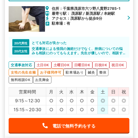
住所：千葉県茂原市六ツ野八貫野2785-1
最寄り駅： 茂原駅 / 新茂原駅 / 本納駅
アクセス：茂原駅から徒歩9分
駐車場：有
とても対応が良かった
20代男性
交通事故による怪我の施術だけでなく、持病についての悩
20代女性
みも相談にのってもらえます。先生が優しいので、相談す
ると安心できます。
交通事故対応
土日OK
土曜日OK
日曜日OK
日祝OK
祝日OK
女性の先生在籍
お子様同伴可
駐車場あり
鍼灸
整体
無料相談OK
お見舞金
営業時間
月
火
水
木
金
土
日
祝
9:15～12:30
○
○
○
○
○
◎
◎
◎
15:15～20:30
○
○
○
○
○
◎
◎
◎
電話で無料予約をする