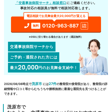
「交通事故病院サーチ」相談窓口
にご連絡ください。
事故対応の相談員が無料で相談対応致します。
電話相談でお見舞金最大20,000円が貰える
0120-963-887
24h
無料
対応
※050に切り替わる場合があります（通話無料）
交通事故病院サーチから
ご予約・通院された方には
20,000
最大
円
のお見舞金支給中！
茂原市
27件
2026/08/08時点で
には
の整骨院や接骨院があり、整骨院の詳
細情報や口コミ等からむちうちや腰椎捻挫に最適な通院先を見つけることが
できます。
茂原市で