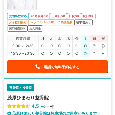
交通事故対応
20時以降OK
土曜日OK
日祝OK
祝日OK
お子様同伴可
キッズスペース有
予約優先制
駐車場あり
無料相談OK
お見舞金
営業時間
月
火
水
木
金
土
日
祝
9:00～12:30
○
○
○
○
○
○
℡
◎
15:30～20:30
○
○
○
○
○
◎
℡
-
電話で無料予約をする
整骨院・接骨院
茂原ひまわり整骨院
4.5
-
件
茂原ひまわり整骨院は駐車場のご用意があります