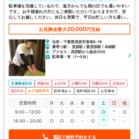
駐車場を完備しているので、遠方からでも雨の日でも通いやすい
です。 お子様連れの方にもご来院いただいておりますので、安
心してお越しください。休日も営業で、平日お忙しい方も通いや
すい環境をご用意しています。
20,000
お見舞金最大
円支給
住所：千葉県茂原市道表8-19
最寄り駅： 茂原駅 / 新茂原駅 / 本納駅
アクセス：茂原駅から徒歩20分
駐車場：有（1〜5台）
交通事故対応
早朝OK
土日OK
土曜日OK
日曜日OK
日祝OK
祝日OK
お子様同伴可
駐車場あり
無料相談OK
お見舞金
営業時間
月
火
水
木
金
土
日
祝
9:00～13:00
○
○
○
○
○
○
℡
○
16:00～20:00
○
○
○
-
○
℡
℡
-
電話で無料予約をする