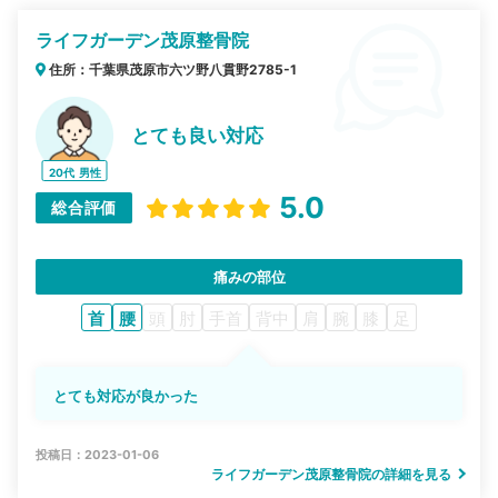
ライフガーデン茂原整骨院
住所：千葉県茂原市六ツ野八貫野2785-1
とても良い対応
20代
男性
5.0
総合評価
痛みの部位
首
腰
頭
肘
手首
背中
肩
腕
膝
足
とても対応が良かった
投稿日：2023-01-06
ライフガーデン茂原整骨院の詳細を見る