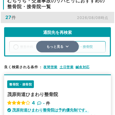
むちうち・交通事故のリハビリにおすすめの
整骨院・接骨院一覧
27
件
2026/08/08時点
通院先を再検索
整形外科
整骨院・接骨院
もっと見る
エリア
千葉県
茂原市
良く検索される条件
：
夜間営業
土日営業
鍼灸対応
検索する
整骨院・接骨院
詳細条件で絞り込む
茂原街道ひまわり整骨院
その他の検索方法
4
-
件
駅から探す
院名から探す
茂原街道ひまわり整骨院は予約優先制です。