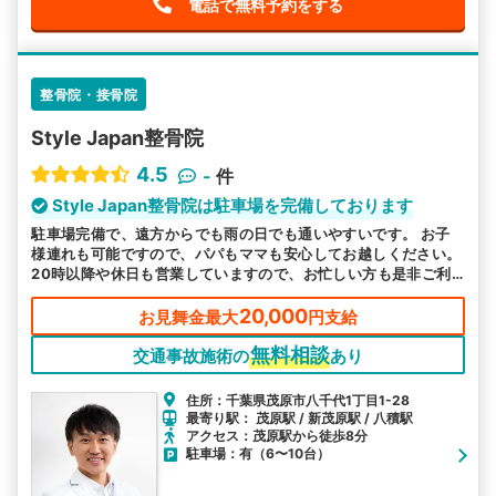
電話で無料予約をする
整骨院・接骨院
Style Japan整骨院
4.5
-
件
Style Japan整骨院は駐車場を完備しております
駐車場完備で、遠方からでも雨の日でも通いやすいです。 お子
様連れも可能ですので、パパもママも安心してお越しください。
20時以降や休日も営業していますので、お忙しい方も是非ご利
用ください。
20,000
お見舞金最大
円支給
無料相談
交通事故施術の
あり
住所：千葉県茂原市八千代1丁目1-28
最寄り駅： 茂原駅 / 新茂原駅 / 八積駅
アクセス：茂原駅から徒歩8分
駐車場：有（6〜10台）