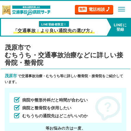
menu
電話相談
無料
LINE登録者限定！
LINEに
登録
「交通事故：より良い通院先の選び方」
茂原市で
むちうち・交通事故治療などに詳しい接
骨院・整骨院
茂原市
で交通事故治療・むちうち等に詳しい整骨院・接骨院をご紹介して
います。
病院や整形外科だと時間が合わない
病院と整骨院を併用したい
むちうちの通院先はどこがいいのか
等お悩みの方は一度、