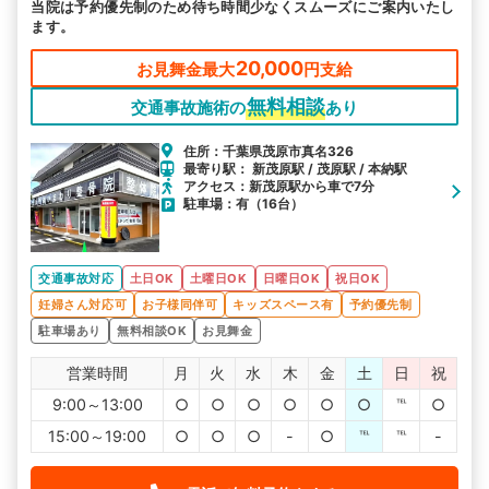
当院は予約優先制のため待ち時間少なくスムーズにご案内いたし
ます。
20,000
お見舞金最大
円支給
無料相談
交通事故施術の
あり
住所：千葉県茂原市真名326
最寄り駅： 新茂原駅 / 茂原駅 / 本納駅
アクセス：新茂原駅から車で7分
駐車場：有（16台）
交通事故対応
土日OK
土曜日OK
日曜日OK
祝日OK
妊婦さん対応可
お子様同伴可
キッズスペース有
予約優先制
駐車場あり
無料相談OK
お見舞金
営業時間
月
火
水
木
金
土
日
祝
9:00～13:00
○
○
○
○
○
○
℡
○
15:00～19:00
○
○
○
-
○
℡
℡
-