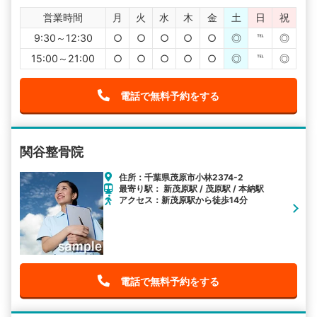
営業時間
月
火
水
木
金
土
日
祝
9:30～12:30
○
○
○
○
○
◎
℡
◎
15:00～21:00
○
○
○
○
○
◎
℡
◎
電話で無料予約をする
関谷整骨院
住所：千葉県茂原市小林2374-2
最寄り駅： 新茂原駅 / 茂原駅 / 本納駅
アクセス：新茂原駅から徒歩14分
電話で無料予約をする