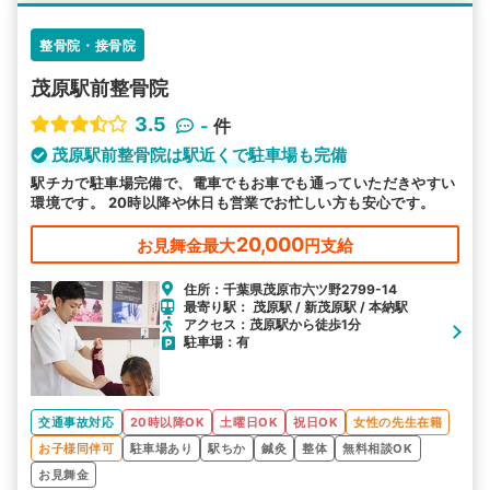
整骨院・接骨院
茂原駅前整骨院
3.5
-
件
茂原駅前整骨院は駅近くで駐車場も完備
駅チカで駐車場完備で、電車でもお車でも通っていただきやすい
環境です。 20時以降や休日も営業でお忙しい方も安心です。
20,000
お見舞金最大
円支給
住所：千葉県茂原市六ツ野2799-14
最寄り駅： 茂原駅 / 新茂原駅 / 本納駅
アクセス：茂原駅から徒歩1分
駐車場：有
交通事故対応
20時以降OK
土曜日OK
祝日OK
女性の先生在籍
お子様同伴可
駐車場あり
駅ちか
鍼灸
整体
無料相談OK
お見舞金