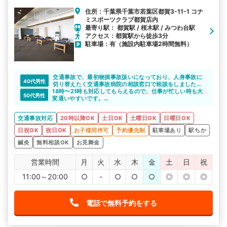
住所：千葉県千葉市若葉区都賀3-11-1 コナ
ミスポーツクラブ都賀店内
最寄り駅： 都賀駅 / 桜木駅 / みつわ台駅
アクセス：都賀駅から徒歩3分
駐車場：有（施設内駐車場2時間無料）
交通事故で、最初物損事故扱いになっており、人身事故に
40代男性
切り替えたく交通事故病院の相談窓口で相談をしました。
18時〜21時も対応してもらえるので、仕事が忙しい時も大
いろいろアドバイスいただき、治療先としてあいらぼ整骨
50代男性
変通いやすいです。
院を紹介してもらいました。
国家資格を持ったスタッフさんが対応してくださるのとし
平日も遅くまで営業しているし、週末もやっているので通
っかりとしたヒアリングの後に施術へ進んでくれるので、
いやすかったです。また、きちんと自分の症状に合わせて
交通事故対応
20時以降OK
土日OK
土曜日OK
日曜日OK
安心して通うことができています。
治療の内容も組んでもらえて、安心して通うことができま
した。
日祝OK
祝日OK
お子様同伴可
予約優先制
駐車場あり
駅ちか
鍼灸
無料相談OK
お見舞金
営業時間
月
火
水
木
金
土
日
祝
11:00～20:00
○
-
○
○
○
◎
◎
◎
電話で無料予約をする