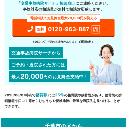
「交通事故病院サーチ」相談窓口
にご連絡ください。
事故対応の相談員が無料で相談対応致します。
電話相談でお見舞金最大20,000円が貰える
0120-963-887
24h
無料
対応
※050に切り替わる場合があります（通話無料）
交通事故病院サーチから
ご予約・通院された方には
20,000
最大
円
のお見舞金支給中！
都賀駅
25件
2026/08/07時点で
には
の整骨院や接骨院があり、整骨院の詳
細情報や口コミ等からむちうちや腰椎捻挫に最適な通院先を見つけることが
できます。
千葉市の区から