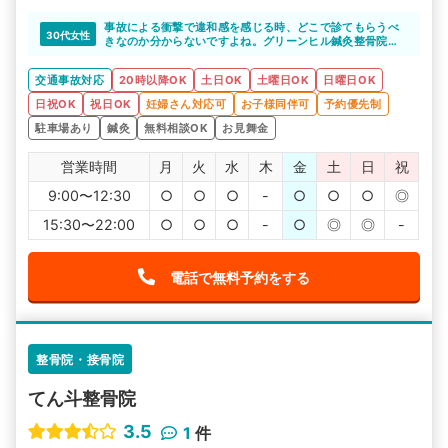
事故による衝撃で違和感を感じる時、どこで診てもらうべ
30代女性
きなのか分からないですよね。グリーンヒル鍼灸整骨院
は、事故に詳しく、手技による施術なので、薬が合わない
という心配もなく通えると思います。
交通事故対応
20時以降OK
土日OK
土曜日OK
日曜日OK
日祝OK
祝日OK
妊婦さん対応可
お子様同伴可
予約優先制
駐車場あり
鍼灸
無料相談OK
お見舞金
営業時間
月
火
水
木
金
土
日
祝
9:00〜12:30
○
○
○
-
○
○
○
◎
15:30〜22:00
○
○
○
-
○
◎
◎
-
電話で無料予約をする
整骨院・接骨院
てん斗整骨院
3.5
1
件