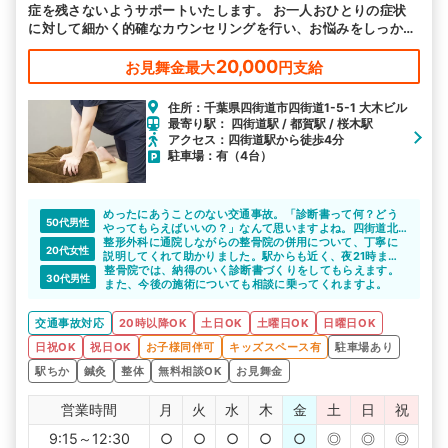
症を残さないようサポートいたします。 お一人おひとりの症状
に対して細かく的確なカウンセリングを行い、お悩みをしっかり
とヒアリングすることで、最適な施術を選択し提供します。ご相
談ください。
20,000
お見舞金最大
円支給
住所：千葉県四街道市四街道1-5-1 大木ビル
最寄り駅： 四街道駅 / 都賀駅 / 桜木駅
アクセス：四街道駅から徒歩4分
駐車場：有（4台）
めったにあうことのない交通事故。「診断書って何？どう
50代男性
やってもらえばいいの？」なんて思いますよね。四街道北
口整骨院の先生は、診断書をもらうときに気を付けること
整形外科に通院しながらの整骨院の併用について、丁寧に
20代女性
を教えてくれるのでよいと思います。
説明してくれて助かりました。駅からも近く、夜21時まで
また、土曜日や祝日も営業しているので、平日は忙しくて
受付なので仕事終わりでも、立ち寄れていいですよね。
整骨院では、納得のいく診断書づくりをしてもらえます。
30代男性
も通院が続けられますよね。
また、今後の施術についても相談に乗ってくれますよ。
交通事故対応
20時以降OK
土日OK
土曜日OK
日曜日OK
日祝OK
祝日OK
お子様同伴可
キッズスペース有
駐車場あり
駅ちか
鍼灸
整体
無料相談OK
お見舞金
営業時間
月
火
水
木
金
土
日
祝
9:15～12:30
○
○
○
○
○
◎
◎
◎