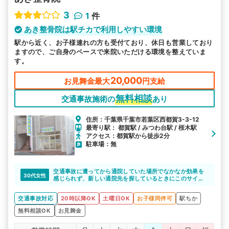
3
1
件
あき整骨院は駅チカで利用しやすい環境
駅から近く、お子様連れの方も受付ており、休日も営業しており
ますので、ご自身のペースで来院いただける環境を整えていま
す。
20,000
お見舞金最大
円支給
無料相談
交通事故施術の
あり
住所：千葉県千葉市若葉区西都賀3-3-12
最寄り駅： 都賀駅 / みつわ台駅 / 桜木駅
アクセス：都賀駅から徒歩2分
駐車場：無
交通事故に遭ってから通院していた場所でなかなか効果を
30代女性
感じられず、新しい通院先を探しているときにこのサイト
を見つけました。
こちらが通いやすい条件に合った整骨院を紹介していただ
交通事故対応
20時以降OK
土曜日OK
お子様同伴可
駅ちか
けて転院でき、体の調子もよくなりました。
無料相談OK
お見舞金