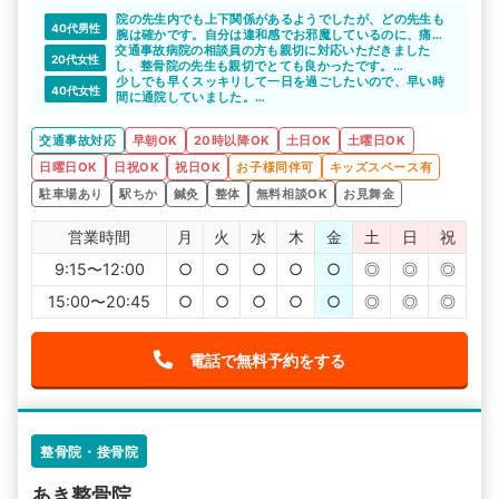
院の先生内でも上下関係があるようでしたが、どの先生も
40代男性
腕は確かです。自分は違和感でお邪魔しているのに、痛い
交通事故病院の相談員の方も親切に対応いただきました
ポイントをすぐに発見。痛いポイントのケアもそうです
20代女性
し、整骨院の先生も親切でとても良かったです。
が、痛いポイントのせいで影響がでたまわりの部分もケア
お世話になりました。
するところ流石です。そして完治の時期。見立て通りで
少しでも早くスッキリして一日を過ごしたいので、早い時
40代女性
す。流石です。都賀駅前整骨院さんには感謝しかありませ
間に通院していました。
ん。ありがとうございました。もし感謝のお菓子を持って
早い時間に施術を受けるので、施術後はいくらかスッキリ
行ったら受け取ってくれるかな
して気分よく過ごせました。
交通事故対応
早朝OK
20時以降OK
土日OK
土曜日OK
日曜日OK
日祝OK
祝日OK
お子様同伴可
キッズスペース有
駐車場あり
駅ちか
鍼灸
整体
無料相談OK
お見舞金
営業時間
月
火
水
木
金
土
日
祝
9:15〜12:00
○
○
○
○
○
◎
◎
◎
15:00〜20:45
○
○
○
○
○
◎
◎
◎
電話で無料予約をする
整骨院・接骨院
あき整骨院