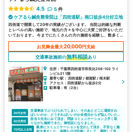
4.5
5
件
ケアるら鍼灸整骨院は「四街道駅」南口徒歩4分好立地
四街道で開業して20年の実績がございます。 当院は的確な判断
とレベルの高い施術で、地元の方々を中心に大変ご好評をいただ
いております。 今までにたくさんの方の施術を経験し、数多く
の症例を対応してきました。初めての方もどうぞ安心してご利用
ください。
20,000
お見舞金最大
円支給
無料相談
交通事故施術の
あり
住所：千葉県四街道市和良比256-102 ライ
ンビル21 1階
最寄り駅： 四街道駅 / 都賀駅 / 桜木駅
アクセス：四街道駅から徒歩2分
駐車場：有（2台）
交通事故でぶつけられてしまい、そのあとどこに通院すれ
20代女性
ばいいのか、どうすればいいのか全然分からず悩んでいた
時にこのサイトにたどり着き、相談することができて助か
担当Ｓ先生にみて頂き、問診コミュニケーション上手く取
50代男性
りました。
りながら施術できた。御世話になりました。
事故のあとどのように対応したらいいかとか、通いやすい
親身にコミュニケーションを交わして頂き、不安なく施
70代以上女性
院はどこかとか、詳しく教えてもらえました。
術出来ました。体調もほぼ回復しまして、通院して良か