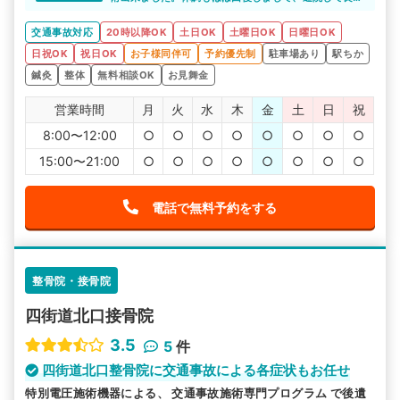
けあるら整骨院で治療を受けて、むちうちの症状も回復し
ったです。
てきました。ありがとうございました。
交通事故対応
20時以降OK
土日OK
土曜日OK
日曜日OK
日祝OK
祝日OK
お子様同伴可
予約優先制
駐車場あり
駅ちか
鍼灸
整体
無料相談OK
お見舞金
営業時間
月
火
水
木
金
土
日
祝
8:00〜12:00
○
○
○
○
○
○
○
○
15:00〜21:00
○
○
○
○
○
○
○
○
電話で無料予約をする
整骨院・接骨院
四街道北口接骨院
3.5
5
件
四街道北口整骨院に交通事故による各症状もお任せ
特別電圧施術機器による、 交通事故施術専門プログラム で後遺