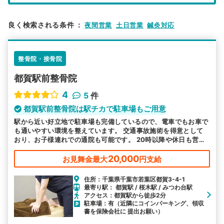
エリア
千葉県
千葉市若葉区
良く検索される条件
：
夜間営業
土日営業
鍼灸対応
検索する
整骨院・接骨院
詳細条件で絞り込む
都賀駅前整骨院
その他の検索方法
4
5
件
駅から探す
院名から探す
都賀駅前整骨院は駅チカで駐車場もご用意
駅から近い好立地で駐車場も完備しているので、電車でもお車で
も通いやすい環境を整えています。 交通事故施術を得意として
おり、お子様連れでの通院も可能です。 20時以降や休日も営業
しているので、お忙しい方もご都合に合わせてお越しいただけま
す。
20,000
お見舞金最大
円支給
住所：千葉県千葉市若葉区都賀3-4-1
最寄り駅： 都賀駅 / 桜木駅 / みつわ台駅
アクセス：都賀駅から徒歩2分
駐車場：有（近隣にコインパーキング、領収
書を保険会社に 提出お願い）