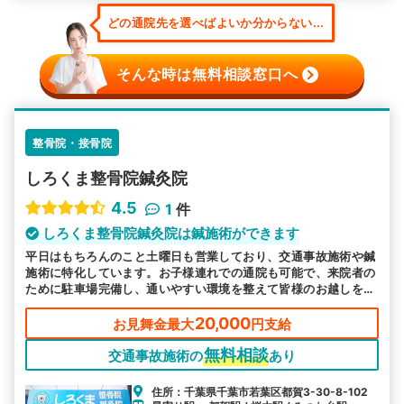
どの通院先を選べばよいか分からない...
そんな時は無料相談窓口へ
整骨院・接骨院
しろくま整骨院鍼灸院
4.5
1
件
しろくま整骨院鍼灸院は鍼施術ができます
平日はもちろんのこと土曜日も営業しており、交通事故施術や鍼
施術に特化しています。お子様連れでの通院も可能で、来院者の
ために駐車場完備し、通いやすい環境を整えて皆様のお越しをお
待ちしております。
20,000
お見舞金最大
円支給
無料相談
交通事故施術の
あり
住所：千葉県千葉市若葉区都賀3-30-8-102