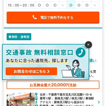
15：00～20：00
○
○
○
-
○
○
○
-
電話で無料予約をする
整骨院・接骨院
×
新検見川駅前整骨院
3.5
-
件
新検見川駅前整骨院は駅から近く駐車場も完備で通い
やすい
駅から近く、駐車場も完備で通いやすいと好評です。 休日も営
業しておりますので、お忙しい方もお気軽にご利用ください。
20,000
お見舞金最大
円支給
住所：千葉県千葉市花見川区花園1-10-8
最寄り駅： 新検見川駅 / 検見川駅 / 幕張駅
アクセス：新検見川駅から徒歩2分
駐車場：無（近隣にコインパーキングあり、