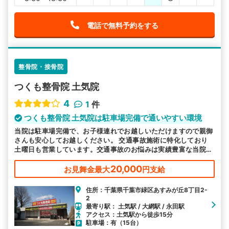
電話で無料予約をする
整骨院・接骨院
つくも整骨院 土気院
4
1
件
つくも整骨院 土気院は駐車場完備で通いやすい環境
当院は駐車場完備で、お子様連れでお越しいただけますので親御
さんも安心してお越しください。 交通事故施術に特化しており
土曜日も営業しています。交通事故のお悩みは実績豊富な当院へ
お任せください。
20,000
お見舞金最大
円支給
住所：千葉県千葉市緑区あすみが丘8丁目2-
2
最寄り駅： 土気駅 / 大網駅 / 永田駅
アクセス：土気駅から徒歩15分
駐車場：有（15台）