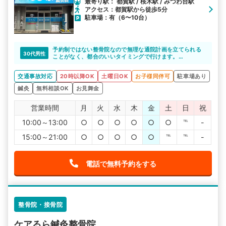
最寄り駅： 都賀駅 / 桜木駅 / みつわ台駅
アクセス：都賀駅から徒歩5分
駐車場：有（6〜10台）
予約制ではない整骨院なので無理な通院計画を立てられる
30代男性
ことがなく、都合のいいタイミングで行けます。
平日は9時まで営業しているところも助かりますね。
交通事故対応
20時以降OK
土曜日OK
お子様同伴可
駐車場あり
鍼灸
無料相談OK
お見舞金
営業時間
月
火
水
木
金
土
日
祝
10:00～13:00
○
○
○
○
○
○
℡
-
15:00～21:00
○
○
○
○
○
℡
℡
-
電話で無料予約をする
整骨院・接骨院
ケアるら鍼灸整骨院