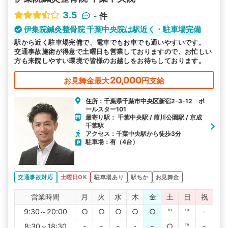
3.5
-
件
伊集院鍼灸整骨院 千葉中央院は駅近く・駐車場完備
駅から近く駐車場完備で、電車でもお車でも通いやすいです。
交通事故施術が得意で土曜日も営業しておりますので、お忙しい
方も来院しやすい環境で皆様のお越しをお待ちしております。
20,000
お見舞金最大
円支給
住所：千葉県千葉市中央区新宿2-3-12 ポ
ールスター101
最寄り駅： 千葉中央駅 / 葭川公園駅 / 京成
千葉駅
アクセス：千葉中央駅から徒歩3分
駐車場：有（4台）
交通事故対応
土曜日OK
駐車場あり
駅ちか
お見舞金
営業時間
月
火
水
木
金
土
日
祝
9:30～20:00
○
○
○
○
○
℡
℡
-
8:30～18:30
-
-
-
-
-
○
℡
-