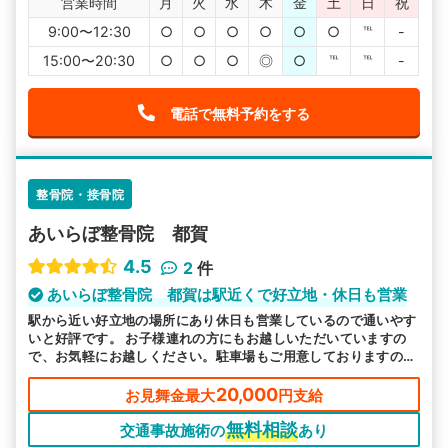
営業時間
月
火
水
木
金
土
日
祝
9:00〜12:30
○
○
○
○
○
○
℡
-
15:00〜20:30
○
○
○
◎
○
℡
℡
-
電話で無料予約をする
整骨院・接骨院
あいらぼ整骨院 都賀
4.5
2
件
あいらぼ整骨院 都賀は駅近くで好立地・休日も営業
駅から近い好立地の場所にあり休日も営業しているので通いやす
いと好評です。 お子様連れの方にもお越しいただいていますの
で、お気軽にお越しください。駐車場もご用意しておりますので
遠方の方もご利用ください。
20,000
お見舞金最大
円支給
無料相談
交通事故施術の
あり