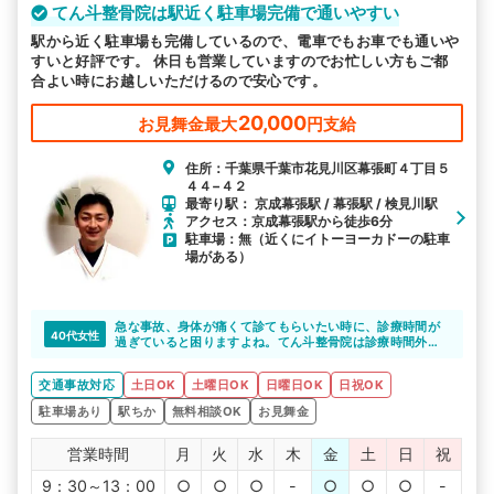
てん斗整骨院は駅近く駐車場完備で通いやすい
駅から近く駐車場も完備しているので、電車でもお車でも通いや
すいと好評です。 休日も営業していますのでお忙しい方もご都
合よい時にお越しいただけるので安心です。
20,000
お見舞金最大
円支給
住所：千葉県千葉市花見川区幕張町４丁目５
４４−４２
最寄り駅： 京成幕張駅 / 幕張駅 / 検見川駅
アクセス：京成幕張駅から徒歩6分
駐車場：無（近くにイトーヨーカドーの駐車
場がある）
急な事故、身体が痛くて診てもらいたい時に、診療時間が
40代女性
過ぎていると困りますよね。てん斗整骨院は診療時間外で
も対応してくれるそうなので、相談してみるといいと思い
ます。
交通事故対応
土日OK
土曜日OK
日曜日OK
日祝OK
駐車場あり
駅ちか
無料相談OK
お見舞金
営業時間
月
火
水
木
金
土
日
祝
9：30～13：00
○
○
○
-
○
○
○
-