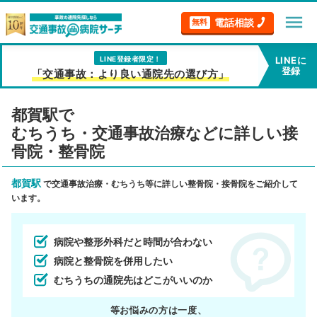
menu
電話相談
無料
LINE登録者限定！
LINEに
登録
「交通事故：より良い通院先の選び方」
都賀駅で
むちうち・交通事故治療などに詳しい接
骨院・整骨院
都賀駅
で交通事故治療・むちうち等に詳しい整骨院・接骨院をご紹介して
います。
病院や整形外科だと時間が合わない
病院と整骨院を併用したい
むちうちの通院先はどこがいいのか
等お悩みの方は一度、