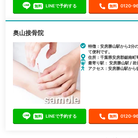
LINEで予約する
0120-9
無料
無料
奥山接骨院
特徴：安房勝山駅から2分
て便利です。
住所：千葉県安房郡鋸南町竜島
最寄り駅： 安房勝山駅 / 岩
アクセス：安房勝山駅から
LINEで予約する
0120-9
無料
無料