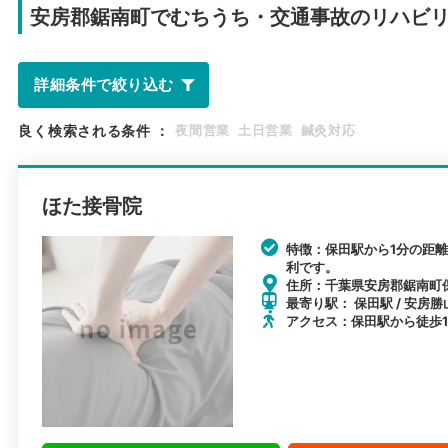
安房郡鋸南町で
むちうち・交通事故のリハビ
詳細条件で絞り込む
良く検索される条件
：
夜間営業
土日営業
鍼灸対応
ほた接骨院
特徴：保田駅から1分の距
利です。
住所：千葉県安房郡鋸南町保田
最寄り駅： 保田駅 / 安房勝
アクセス：保田駅から徒歩