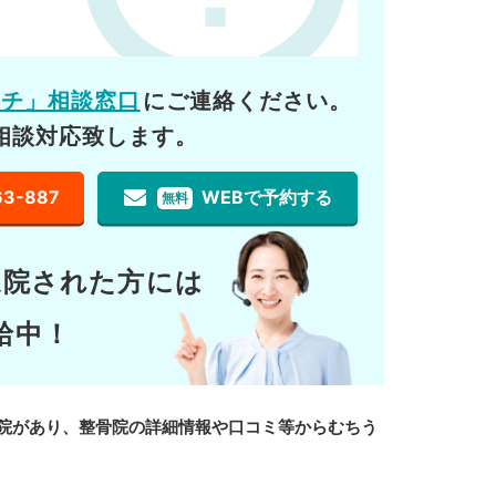
ーチ」相談窓口
にご連絡ください。
相談対応致します。
63-887
WEBで予約する
無料
通院された方には
給中！
院があり、整骨院の詳細情報や口コミ等からむちう