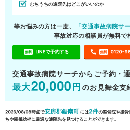
むちうちの通院先はどこがいいのか
等お悩みの方は一度、
「交通事故病院サ
事故対応の相談員が無料で
LINEで予約する
0120-9
無料
無料
交通事故病院サーチから
ご予約・
20,000
最大
円
のお見舞金支
安房郡鋸南町
2件
2026/08/08時点で
には
の整骨院や接骨
ちや腰椎捻挫に最適な通院先を見つけることができます。