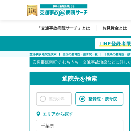
「交通事故病院サーチ」とは
お見舞金とは
LINE登録
交通事故 通院先検索
全国の整骨院・接骨院一覧
千葉県の整骨院・接
安房郡鋸南町で
むちうち・交通事故治療などに詳し
通院先を検索
整形外科
整骨院・接骨院
エリアから探す
千葉県