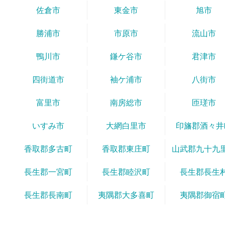
佐倉市
東金市
旭市
勝浦市
市原市
流山市
鴨川市
鎌ケ谷市
君津市
四街道市
袖ケ浦市
八街市
富里市
南房総市
匝瑳市
いすみ市
大網白里市
印旛郡酒々井
香取郡多古町
香取郡東庄町
山武郡九十九
長生郡一宮町
長生郡睦沢町
長生郡長生
長生郡長南町
夷隅郡大多喜町
夷隅郡御宿