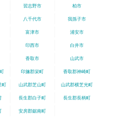
習志野市
柏市
八千代市
我孫子市
富津市
浦安市
印西市
白井市
香取市
山武市
町
印旛郡栄町
香取郡神崎町
里町
山武郡芝山町
山武郡横芝光町
村
長生郡白子町
長生郡長柄町
町
安房郡鋸南町