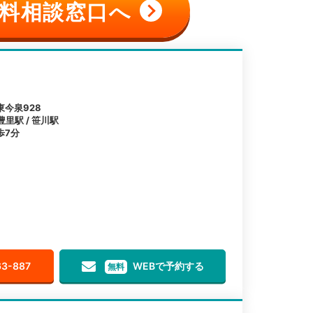
料相談窓口へ
今泉928
豊里駅 / 笹川駅
歩7分
63-887
WEBで予約する
無料