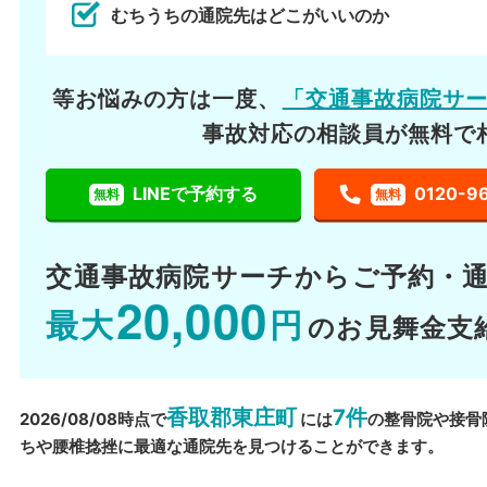
むちうちの通院先はどこがいいのか
等お悩みの方は一度、
「交通事故病院サ
事故対応の相談員が無料で
LINEで予約する
0120-9
無料
無料
交通事故病院サーチから
ご予約・
20,000
最大
円
のお見舞金支
香取郡東庄町
7件
2026/08/08時点で
には
の整骨院や接骨
ちや腰椎捻挫に最適な通院先を見つけることができます。