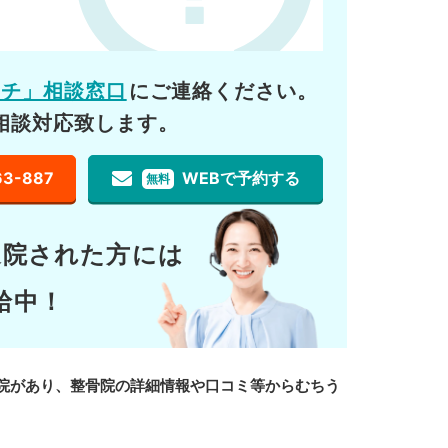
ーチ」相談窓口
にご連絡ください。
相談対応致します。
63-887
WEBで予約する
無料
通院された方には
給中！
院があり、整骨院の詳細情報や口コミ等からむちう