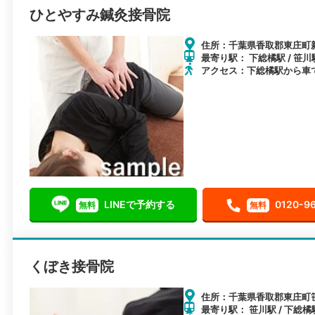
ひとやすみ鍼灸接骨院
住所：千葉県香取郡東庄町
最寄り駅： 下総橘駅 / 笹川
アクセス：下総橘駅から車
LINEで予約する
0120-9
無料
無料
くぼき接骨院
住所：千葉県香取郡東庄町
最寄り駅： 笹川駅 / 下総橘