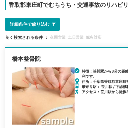
香取郡東庄町で
むちうち・交通事故のリハビ
詳細条件で絞り込む
良く検索される条件
：
夜間営業
土日営業
鍼灸対応
橋本整骨院
特徴：笹川駅から3分の距
利です。
住所：千葉県香取郡東庄町笹
最寄り駅： 笹川駅 / 下総橘
アクセス：笹川駅から徒歩