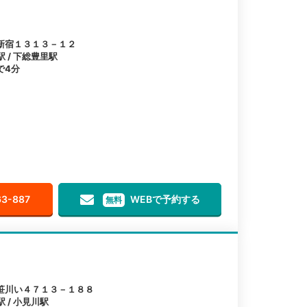
新宿１３１３－１２
駅 / 下総豊里駅
で4分
63-887
WEBで予約する
無料
笹川い４７１３－１８８
駅 / 小見川駅