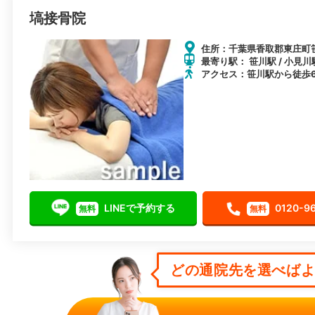
塙接骨院
住所：千葉県香取郡東庄町笹川
最寄り駅： 笹川駅 / 小見川
アクセス：笹川駅から徒歩
LINEで予約する
0120-9
無料
無料
どの通院先を選べばよい