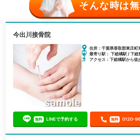
そんな時は無
今出川接骨院
住所：千葉県香取郡東庄町東
最寄り駅： 下総橘駅 / 下総
アクセス：下総橘駅から徒
LINEで予約する
0120-9
無料
無料