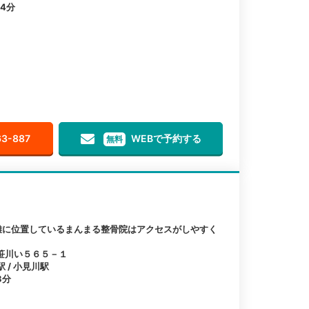
4分
63-887
WEBで予約する
無料
離に位置しているまんまる整骨院はアクセスがしやすく
笹川い５６５－１
駅 / 小見川駅
3分