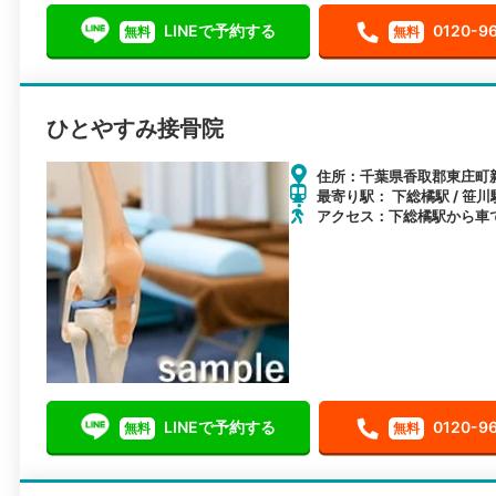
LINEで予約する
0120-9
無料
無料
ひとやすみ接骨院
住所：千葉県香取郡東庄町新宿
最寄り駅： 下総橘駅 / 笹川
アクセス：下総橘駅から車
LINEで予約する
0120-9
無料
無料