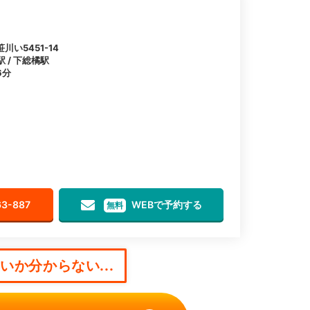
い5451-14
駅 / 下総橘駅
6分
63-887
WEBで予約する
無料
か分からない...