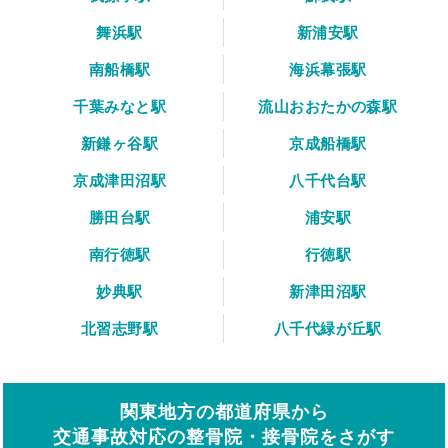
舞浜駅
新浦安駅
南船橋駅
海浜幕張駅
千葉みなと駅
流山おおたかの森駅
新鎌ヶ谷駅
京成船橋駅
京成津田沼駅
八千代台駅
勝田台駅
浦安駅
南行徳駅
行徳駅
妙典駅
新津田沼駅
北習志野駅
八千代緑が丘駅
関東地方の都道府県から
交通事故対応の整骨院・接骨院をさがす