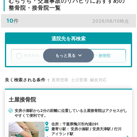
むちうち・交通事故のリハビリにおすすめの
整骨院・接骨院一覧
10
件
2026/08/10時点
通院先を再検索
整形外科
整骨院・接骨院
もっと見る
エリア
千葉県
鴨川市
良く検索される条件
：
夜間営業
土日営業
鍼灸対応
検索する
土屋接骨院
詳細条件で絞り込む
安房小湊駅から2分の距離に位置している土屋接骨院はアクセスがし
やすくて便利です。
その他の検索方法
住所：千葉県鴨川市内浦291
駅から探す
院名から探す
最寄り駅： 安房小湊駅 / 安房天津駅 / 行川
アイランド駅