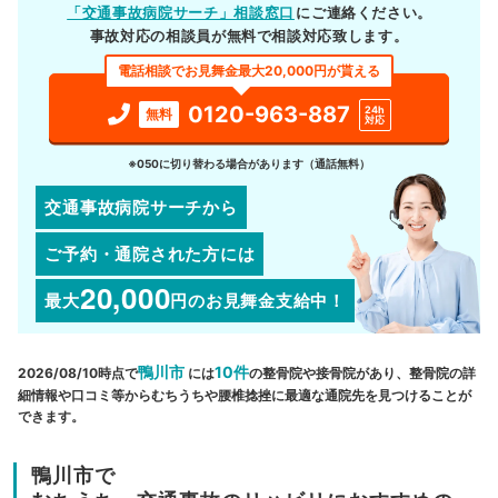
「交通事故病院サーチ」相談窓口
にご連絡ください。
事故対応の相談員が無料で相談対応致します。
電話相談でお見舞金最大20,000円が貰える
0120-963-887
24h
無料
対応
※050に切り替わる場合があります（通話無料）
交通事故病院サーチから
ご予約・通院された方には
20,000
最大
円
のお見舞金支給中！
鴨川市
10件
2026/08/10時点で
には
の整骨院や接骨院があり、整骨院の詳
細情報や口コミ等からむちうちや腰椎捻挫に最適な通院先を見つけることが
できます。
鴨川市で