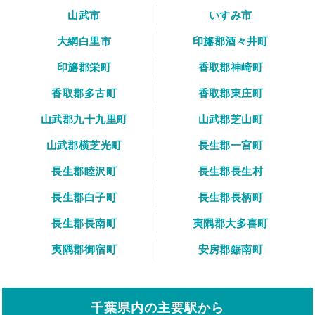
山武市
いすみ市
大網白里市
印旛郡酒々井町
印旛郡栄町
香取郡神崎町
香取郡多古町
香取郡東庄町
山武郡九十九里町
山武郡芝山町
山武郡横芝光町
長生郡一宮町
長生郡睦沢町
長生郡長生村
長生郡白子町
長生郡長柄町
長生郡長南町
夷隅郡大多喜町
夷隅郡御宿町
安房郡鋸南町
千葉県内の主要駅から