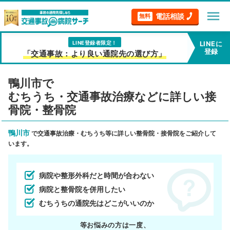
menu
電話相談
無料
LINE登録者限定！
LINEに
登録
「交通事故：より良い通院先の選び方」
鴨川市で
むちうち・交通事故治療などに詳しい接
骨院・整骨院
鴨川市
で交通事故治療・むちうち等に詳しい整骨院・接骨院をご紹介して
います。
病院や整形外科だと時間が合わない
病院と整骨院を併用したい
むちうちの通院先はどこがいいのか
等お悩みの方は一度、