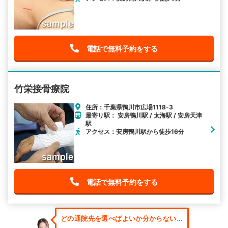
電話で無料予約をする
竹栄接骨療院
住所：千葉県鴨川市広場1118-3
最寄り駅： 安房鴨川駅 / 太海駅 / 安房天津
駅
アクセス：安房鴨川駅から徒歩16分
電話で無料予約をする
どの通院先を選べばよいか分からない...