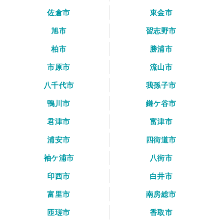
佐倉市
東金市
旭市
習志野市
柏市
勝浦市
市原市
流山市
八千代市
我孫子市
鴨川市
鎌ケ谷市
君津市
富津市
浦安市
四街道市
袖ケ浦市
八街市
印西市
白井市
富里市
南房総市
匝瑳市
香取市