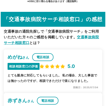
※050に切り替わる場合があります（通話無料）
その他の検索方法
「交通事故病院サーチ相談窓口」の感想
駅から探す
院名から探す
交通事故の通院先探しで「交通事故病院サーチ」をご利用
いただいた方々のご感想を掲載しています。
交通事故病院
サーチ相談窓口
とは？
めがね
電話相談
さん
5.0
相談相談窓口の評価
とても親身に対応してもらいました。 私の場合、大した事故で
は無かったのですが、相談できただけで楽になりました。
投稿日：2025/07/04
赤ずきん
電話相談
さん