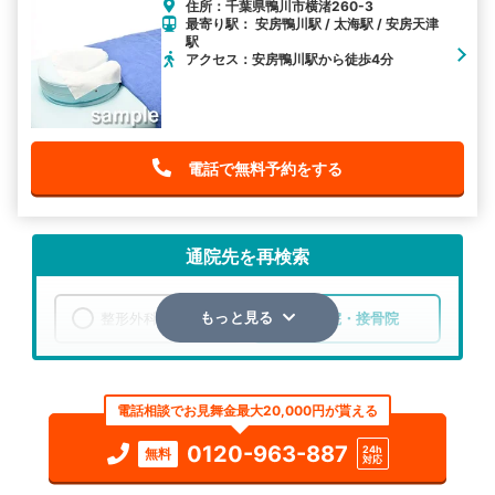
住所：千葉県鴨川市横渚260-3
最寄り駅： 安房鴨川駅 / 太海駅 / 安房天津
駅
アクセス：安房鴨川駅から徒歩4分
電話で無料予約をする
通院先を再検索
整形外科
整骨院・接骨院
もっと見る
エリア
千葉県
鴨川市
電話相談でお見舞金最大20,000円が貰える
検索する
0120-963-887
24h
無料
対応
詳細条件で絞り込む