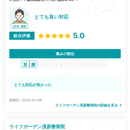
とても良い対応
20代
男性
5.0
総合評価
痛みの部位
首
腰
頭
肘
手首
背中
肩
腕
膝
足
とても対応が良かった
投稿日：2023-01-06
ライフガーデン茂原整骨院の詳細を見る
ライフガーデン茂原整骨院