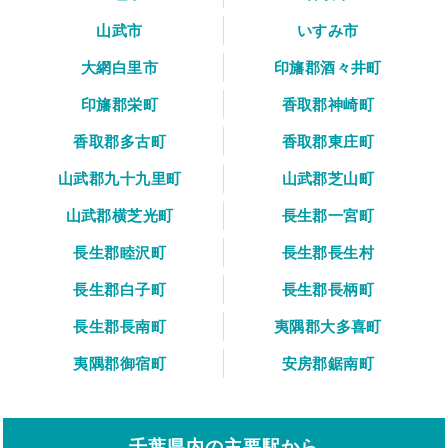
山武市
いすみ市
大網白里市
印旛郡酒々井町
印旛郡栄町
香取郡神崎町
香取郡多古町
香取郡東庄町
山武郡九十九里町
山武郡芝山町
山武郡横芝光町
長生郡一宮町
長生郡睦沢町
長生郡長生村
長生郡白子町
長生郡長柄町
長生郡長南町
夷隅郡大多喜町
夷隅郡御宿町
安房郡鋸南町
千葉県内の主要駅から