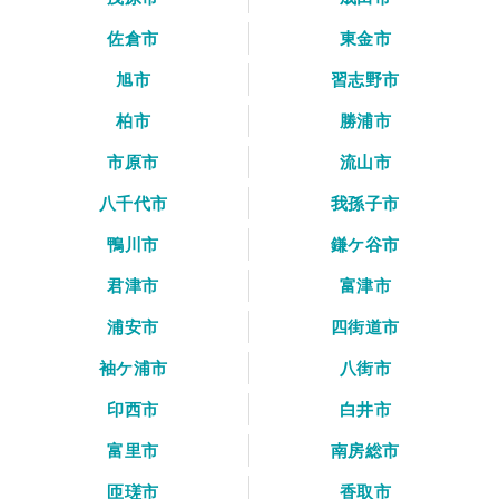
佐倉市
東金市
旭市
習志野市
柏市
勝浦市
市原市
流山市
八千代市
我孫子市
鴨川市
鎌ケ谷市
君津市
富津市
浦安市
四街道市
袖ケ浦市
八街市
印西市
白井市
富里市
南房総市
匝瑳市
香取市