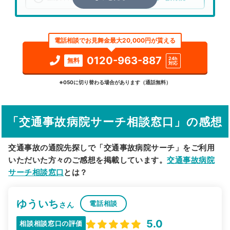
エリア
千葉県
茂原市
電話相談でお見舞金最大20,000円が貰える
検索する
0120-963-887
24h
無料
対応
詳細条件で絞り込む
※050に切り替わる場合があります（通話無料）
その他の検索方法
「交通事故病院サーチ相談窓口」の感想
駅から探す
院名から探す
交通事故の通院先探しで「交通事故病院サーチ」をご利用
いただいた方々のご感想を掲載しています。
交通事故病院
サーチ相談窓口
とは？
ゆういち
電話相談
さん
5.0
相談相談窓口の評価