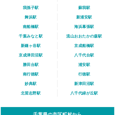
我孫子駅
蘇我駅
舞浜駅
新浦安駅
南船橋駅
海浜幕張駅
千葉みなと駅
流山おおたかの森駅
新鎌ヶ谷駅
京成船橋駅
京成津田沼駅
八千代台駅
勝田台駅
浦安駅
南行徳駅
行徳駅
妙典駅
新津田沼駅
北習志野駅
八千代緑が丘駅
千葉県の市区町村から