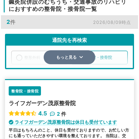
鍼灸院併設のむちうち・交通事故のリハビリ
におすすめの整骨院・接骨院一覧
2
件
2026/08/09時点
通院先を再検索
整形外科
整骨院・接骨院
もっと見る
エリア
千葉県
茂原市
検索する
整骨院・接骨院
ライフガーデン茂原整骨院
詳細条件で絞り込む
4.5
2
件
その他の検索方法
ライフガーデン茂原整骨院は休日も受付ています
平日はもちろんのこと、休日も受付ておりますので、お忙しい方
駅から探す
院名から探す
にも通っていただきやすい環境を整えております。 当院は、交