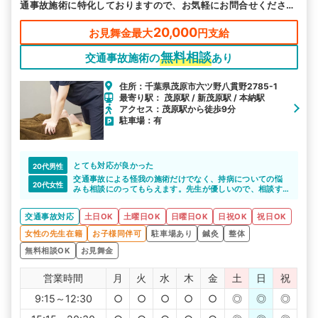
通事故施術に特化しておりますので、お気軽にお問合せくださ
い。
20,000
お見舞金最大
円支給
無料相談
交通事故施術の
あり
住所：千葉県茂原市六ツ野八貫野2785-1
最寄り駅： 茂原駅 / 新茂原駅 / 本納駅
アクセス：茂原駅から徒歩9分
駐車場：有
とても対応が良かった
20代男性
交通事故による怪我の施術だけでなく、持病についての悩
20代女性
みも相談にのってもらえます。先生が優しいので、相談す
ると安心できます。
交通事故対応
土日OK
土曜日OK
日曜日OK
日祝OK
祝日OK
女性の先生在籍
お子様同伴可
駐車場あり
鍼灸
整体
無料相談OK
お見舞金
営業時間
月
火
水
木
金
土
日
祝
9:15～12:30
○
○
○
○
○
◎
◎
◎