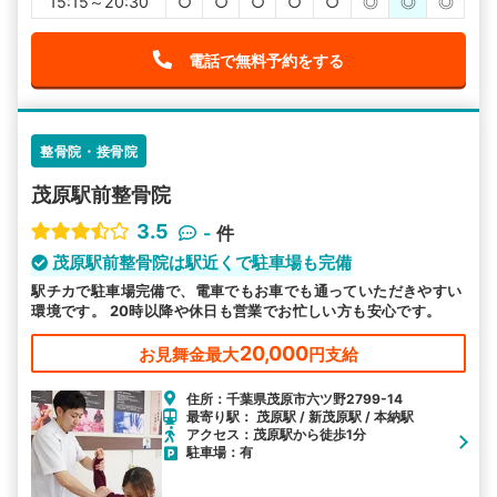
15:15～20:30
○
○
○
○
○
◎
◎
◎
電話で無料予約をする
整骨院・接骨院
茂原駅前整骨院
3.5
-
件
茂原駅前整骨院は駅近くで駐車場も完備
駅チカで駐車場完備で、電車でもお車でも通っていただきやすい
環境です。 20時以降や休日も営業でお忙しい方も安心です。
20,000
お見舞金最大
円支給
住所：千葉県茂原市六ツ野2799-14
最寄り駅： 茂原駅 / 新茂原駅 / 本納駅
アクセス：茂原駅から徒歩1分
駐車場：有