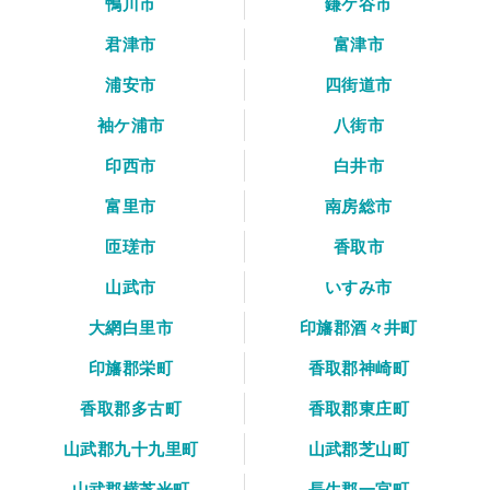
鴨川市
鎌ケ谷市
君津市
富津市
浦安市
四街道市
袖ケ浦市
八街市
印西市
白井市
富里市
南房総市
匝瑳市
香取市
山武市
いすみ市
大網白里市
印旛郡酒々井町
印旛郡栄町
香取郡神崎町
香取郡多古町
香取郡東庄町
山武郡九十九里町
山武郡芝山町
山武郡横芝光町
長生郡一宮町