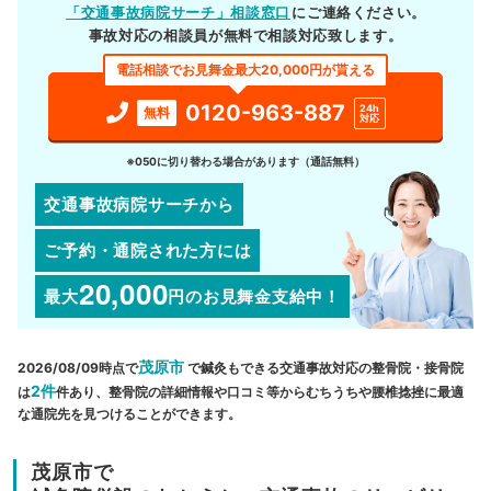
「交通事故病院サーチ」相談窓口
にご連絡ください。
事故対応の相談員が無料で相談対応致します。
電話相談でお見舞金最大20,000円が貰える
0120-963-887
24h
無料
対応
※050に切り替わる場合があります（通話無料）
交通事故病院サーチから
ご予約・通院された方には
20,000
最大
円
のお見舞金支給中！
茂原市
2026/08/09時点で
で鍼灸もできる交通事故対応の整骨院・接骨院
2件
は
件あり、整骨院の詳細情報や口コミ等からむちうちや腰椎捻挫に最適
な通院先を見つけることができます。
茂原市で