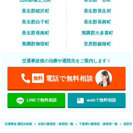
長生郡睦沢町
長生郡長生村
長生郡白子町
長生郡長柄町
長生郡長南町
夷隅郡大多喜町
夷隅郡御宿町
安房郡鋸南町
交通事故後の治療や通院先をご案内します！
電話で無料相談
無料
featured_play_list
LINEで無料相談
webで無料相談
交通事故 通院先検索
全国の整骨院・接骨院一覧
千葉県の整骨院・接骨院一覧
茂原市