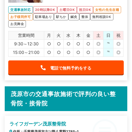
交通事故対応
20時以降OK
土曜日OK
祝日OK
女性の先生在籍
お子様同伴可
駐車場あり
駅ちか
鍼灸
整体
無料相談OK
お見舞金
営業時間
月
火
水
木
金
土
日
祝
9:30～12:30
○
○
○
○
○
◎
℡
◎
15:00～21:00
○
○
○
○
○
◎
℡
◎
電話で無料予約をする
茂原市の交通事故施術で評判の良い整
骨院・接骨院
ライフガーデン茂原整骨院
住所：千葉県茂原市六ツ野八貫野2785-1