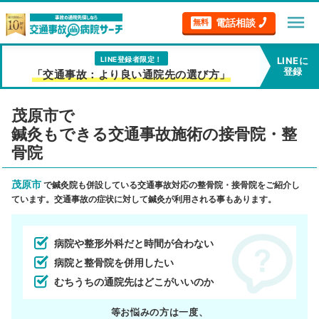
menu
電話相談
無料
LINE登録者限定！
LINEに
登録
「交通事故：より良い通院先の選び方」
茂原市で
鍼灸もできる交通事故施術の接骨院・整
骨院
茂原市
で鍼灸院も併設している交通事故対応の整骨院・接骨院をご紹介し
ています。交通事故の症状に対して鍼灸が利用される事もあります。
病院や整形外科だと時間が合わない
病院と整骨院を併用したい
むちうちの通院先はどこがいいのか
等お悩みの方は一度、