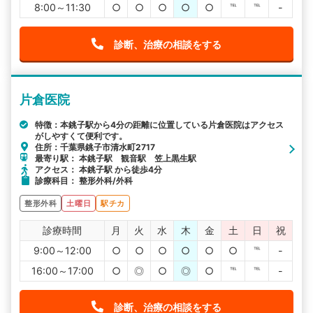
8:00～11:30
○
○
○
○
○
℡
℡
-
診断、治療の相談をする
片倉医院
特徴：本銚子駅から4分の距離に位置している片倉医院はアクセス
がしやすくて便利です。
住所：千葉県銚子市清水町2717
最寄り駅： 本銚子駅 観音駅 笠上黒生駅
アクセス： 本銚子駅 から徒歩4分
診療科目： 整形外科/外科
整形外科
土曜日
駅チカ
診療時間
月
火
水
木
金
土
日
祝
9:00～12:00
○
○
○
○
○
○
℡
-
16:00～17:00
○
◎
○
◎
○
℡
℡
-
診断、治療の相談をする