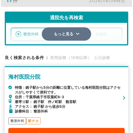
17
件
2026/08/06時点
通院先を再検索
整形外科
整骨院・接骨院
もっと見る
エリア
千葉県
銚子市
良く検索される条件
：
夜間診療（18時以降）
土日診療
検索する
海村医院分院
詳細条件で絞り込む
特徴：銚子駅から5分の距離に位置している海村医院分院はアクセ
スがしやすくて便利です。
その他の検索方法
住所：千葉県銚子市双葉町6-3
最寄り駅： 銚子駅 仲ノ町駅 観音駅
駅から探す
院名から探す
アクセス： 銚子駅 から徒歩5分
診療科目： 整形外科
整形外科
駅チカ