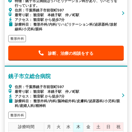
特徴：銚子市立病院はリハビリテーション科があり、リハビリを
行っています。
住所：千葉県銚子市前宿町597
最寄り駅： 観音駅 本銚子駅 仲ノ町駅
アクセス： 観音駅 から徒歩7分
診療科目： 整形外科/内科/リハビリテーション科/泌尿器科/放射
線科/小児科/眼科
整形外科
診断、治療の相談をする
銚子市立総合病院
住所：千葉県銚子市前宿町597
最寄り駅： 観音駅 本銚子駅 仲ノ町駅
アクセス： 観音駅 から徒歩7分
診療科目： 整形外科/内科/脳神経外科/皮膚科/泌尿器科/小児科/眼
科/産婦人科/精神科
整形外科
診療時間
月
火
水
木
金
土
日
祝