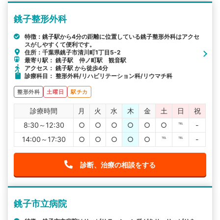
銚子整形外科
特徴：銚子駅から4分の距離に位置している銚子整形外科はアクセ
スがしやすくて便利です。
住所：千葉県銚子市清川町1丁目5-2
最寄り駅： 銚子駅 仲ノ町駅 観音駅
アクセス： 銚子駅 から徒歩4分
診療科目： 整形外科/リハビリテーション科/リウマチ科
整形外科
土曜日
駅チカ
診療時間
月
火
水
木
金
土
日
祝
8:30～12:30
○
○
○
○
○
○
℡
-
14:00～17:30
○
○
○
○
○
℡
℡
-
診断、治療の相談をする
銚子市立病院