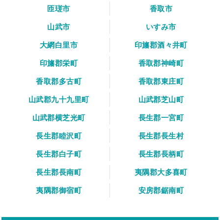
匝瑳市
香取市
山武市
いすみ市
大網白里市
印旛郡酒々井町
印旛郡栄町
香取郡神崎町
香取郡多古町
香取郡東庄町
山武郡九十九里町
山武郡芝山町
山武郡横芝光町
長生郡一宮町
長生郡睦沢町
長生郡長生村
長生郡白子町
長生郡長柄町
長生郡長南町
夷隅郡大多喜町
夷隅郡御宿町
安房郡鋸南町