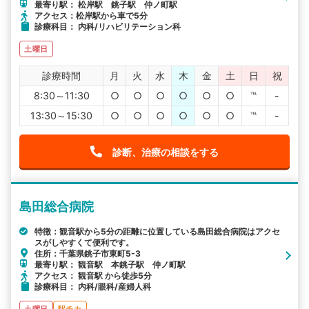
最寄り駅： 松岸駅 銚子駅 仲ノ町駅
アクセス：松岸駅から車で5分
診療科目： 内科/リハビリテーション科
土曜日
診療時間
月
火
水
木
金
土
日
祝
8:30～11:30
○
○
○
○
○
○
℡
-
13:30～15:30
○
○
○
○
○
○
℡
-
診断、治療の相談をする
島田総合病院
特徴：観音駅から5分の距離に位置している島田総合病院はアクセ
スがしやすくて便利です。
住所：千葉県銚子市東町5-3
最寄り駅： 観音駅 本銚子駅 仲ノ町駅
アクセス： 観音駅 から徒歩5分
診療科目： 内科/眼科/産婦人科
土曜日
駅チカ