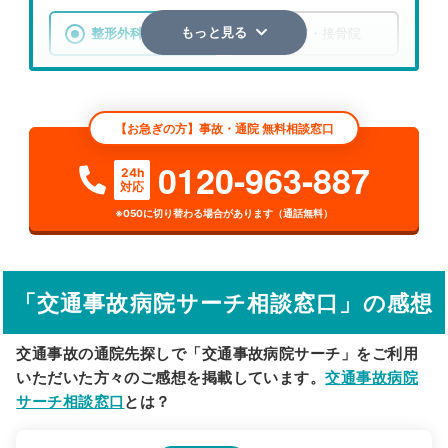
整形外科
整骨院・接骨院
もっと見る
エリア
千葉県
銚子市
【お急ぎの方】事故・通院 無料相談窓口
検索する
0120-963-887
24h
対応
詳細条件で絞り込む
※050に切り替わる場合があります（通話無料）
その他の検索方法
駅から探す
院名から探す
「交通事故病院サーチ相談窓口」の感想
交通事故の通院先探しで「交通事故病院サーチ」をご利用
いただいた方々のご感想を掲載しています。
交通事故病院
サーチ相談窓口
とは？