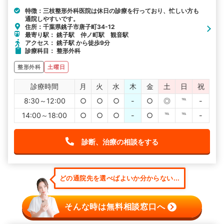
特徴：三枝整形外科医院は休日の診療を行っており、忙しい方も
通院しやすいです。
住所：千葉県銚子市唐子町34-12
最寄り駅： 銚子駅 仲ノ町駅 観音駅
アクセス： 銚子駅 から徒歩9分
診療科目： 整形外科
整形外科
土曜日
診療時間
月
火
水
木
金
土
日
祝
8:30～12:00
○
○
○
-
○
◎
℡
-
14:00～18:00
○
○
○
-
○
℡
℡
-
診断、治療の相談をする
どの通院先を選べばよいか分からない...
そんな時は無料相談窓口へ