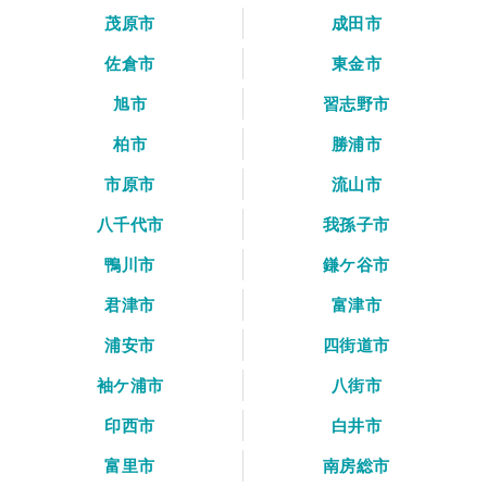
茂原市
成田市
佐倉市
東金市
旭市
習志野市
柏市
勝浦市
市原市
流山市
八千代市
我孫子市
鴨川市
鎌ケ谷市
君津市
富津市
浦安市
四街道市
袖ケ浦市
八街市
印西市
白井市
富里市
南房総市