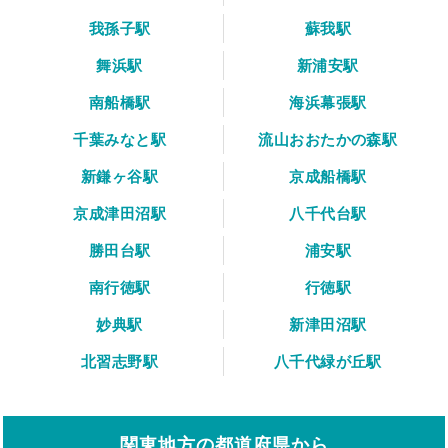
我孫子駅
蘇我駅
舞浜駅
新浦安駅
南船橋駅
海浜幕張駅
千葉みなと駅
流山おおたかの森駅
新鎌ヶ谷駅
京成船橋駅
京成津田沼駅
八千代台駅
勝田台駅
浦安駅
南行徳駅
行徳駅
妙典駅
新津田沼駅
北習志野駅
八千代緑が丘駅
関東地方の都道府県から