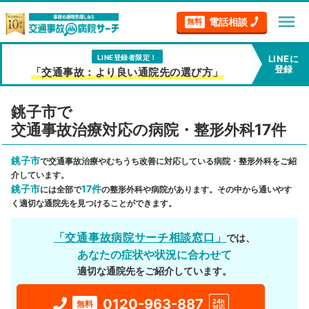
menu
電話相談
無料
LINE登録者限定！
LINEに
登録
「交通事故：より良い通院先の選び方」
銚子市で
交通事故治療対応の病院・整形外科17件
銚子市
で交通事故治療やむちうち改善に対応している病院・整形外科をご紹
介しています。
銚子市
17件
には全部で
の整形外科や病院があります。その中から通いやす
く適切な通院先を見つけることができます。
「交通事故病院サーチ相談窓口」
では、
あなたの症状や状況に合わせて
適切な通院先をご紹介しています。
0120-963-887
24h
無料
対応