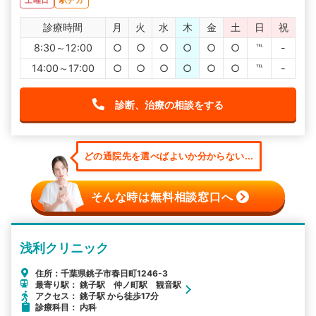
診療時間
月
火
水
木
金
土
日
祝
8:30～12:00
○
○
○
○
○
○
℡
-
14:00～17:00
○
○
○
○
○
○
℡
-
診断、治療の相談をする
どの通院先を選べばよいか分からない...
そんな時は無料相談窓口へ
浅利クリニック
住所：千葉県銚子市春日町1246-3
最寄り駅： 銚子駅 仲ノ町駅 観音駅
アクセス： 銚子駅 から徒歩17分
診療科目： 内科