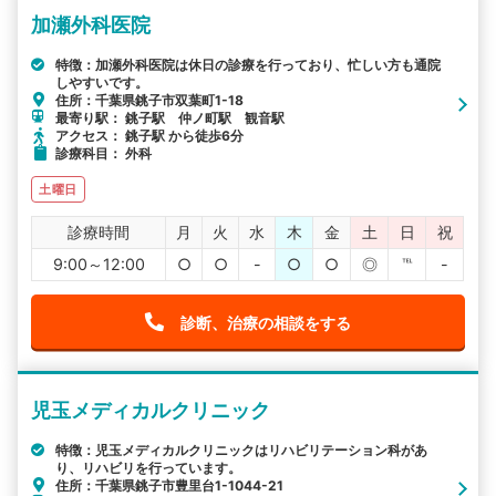
加瀬外科医院
特徴：加瀬外科医院は休日の診療を行っており、忙しい方も通院
しやすいです。
住所：千葉県銚子市双葉町1-18
最寄り駅： 銚子駅 仲ノ町駅 観音駅
アクセス： 銚子駅 から徒歩6分
診療科目： 外科
土曜日
診療時間
月
火
水
木
金
土
日
祝
9:00～12:00
○
○
-
○
○
◎
℡
-
診断、治療の相談をする
児玉メディカルクリニック
特徴：児玉メディカルクリニックはリハビリテーション科があ
り、リハビリを行っています。
住所：千葉県銚子市豊里台1-1044-21