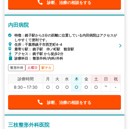
診断、治療の相談をする
内田病院
特徴：銚子駅から2分の距離に位置している内田病院はアクセスが
しやすくて便利です。
住所：千葉県銚子市西芝町4-4
最寄り駅： 銚子駅 仲ノ町駅 観音駅
アクセス： 銚子駅 から徒歩2分
診療科目： 整形外科/内科/外科
整形外科
土曜日
駅チカ
診療時間
月
火
水
木
金
土
日
祝
8:30～17:30
○
○
○
○
○
○
℡
-
診断、治療の相談をする
三枝整形外科医院