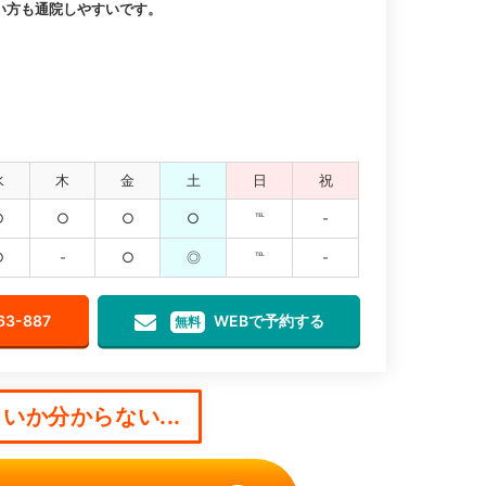
い方も通院しやすいです。
水
木
金
土
日
祝
○
○
○
○
℡
-
○
-
○
◎
℡
-
63-887
WEBで予約する
無料
いか分からない...