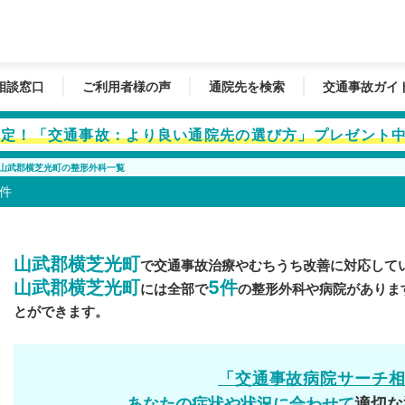
相談窓口
ご利用者様の声
通院先を検索
交通事故ガイ
者限定！「交通事故：より良い通院先の選び方」プレゼント
山武郡横芝光町の整形外科一覧
件
山武郡横芝光町
で交通事故治療やむちうち改善に対応して
山武郡横芝光町
5件
には全部で
の整形外科や病院がありま
とができます。
「交通事故病院サーチ
あなたの症状や状況に合わせて
適切な