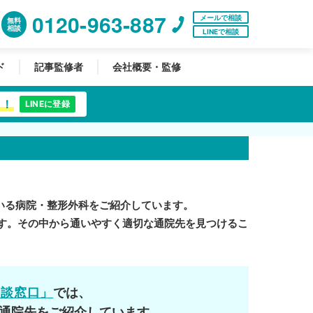
0120-963-887
メールで相談
無料
相談
LINEで相談
ド
記事監修者
会社概要・監修
中！
LINEに登録
いる病院・整形外科をご紹介しています。
す。その中から通いやすく適切な通院先を見つけるこ
相談窓口」
では、
通院先をご紹介しています。