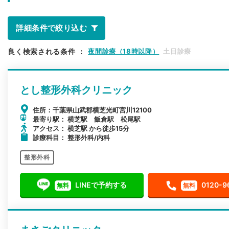
詳細条件で絞り込む
良く検索される条件
：
夜間診療（18時以降）
土日診療
とし整形外科クリニック
住所：千葉県山武郡横芝光町宮川12100
最寄り駅： 横芝駅 飯倉駅 松尾駅
アクセス： 横芝駅 から徒歩15分
診療科目： 整形外科/内科
整形外科
LINEで予約する
0120-9
無料
無料