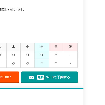
通院しやすいです。
水
木
金
土
日
祝
○
○
○
○
℡
-
-
○
○
℡
℡
-
63-887
WEBで予約する
無料