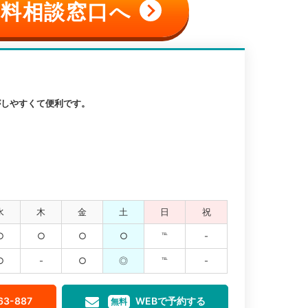
料相談窓口へ
がしやすくて便利です。
水
木
金
土
日
祝
○
○
○
○
℡
-
○
-
○
◎
℡
-
63-887
WEBで予約する
無料