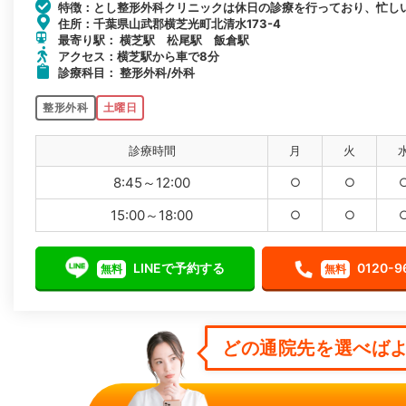
特徴：とし整形外科クリニックは休日の診療を行っており、忙し
住所：千葉県山武郡横芝光町北清水173-4
最寄り駅： 横芝駅 松尾駅 飯倉駅
アクセス：横芝駅から車で8分
診療科目： 整形外科/外科
整形外科
土曜日
診療時間
月
火
8:45～12:00
○
○
15:00～18:00
○
○
LINEで予約する
0120-9
無料
無料
どの通院先を選べばよ