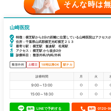
そんな時は無
山崎医院
特徴：横芝駅から2分の距離に位置している山崎医院はアクセス
住所：千葉県山武郡横芝光町横芝２１３
最寄り駅： 横芝駅 飯倉駅 松尾駅
アクセス： 横芝駅 から徒歩2分
診療科目： 整形外科/内科/外科
整形外科
土曜日
18時以降OK
駅チカ
診療時間
月
火
9:00～13:00
○
○
15:00～18:30
○
○
LINEで予約する
0120-9
無料
無料