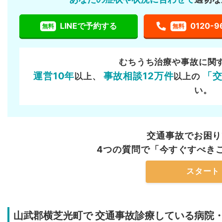
LINEで予約する
0120-9
無料
無料
むちうち治療や事故に関
運営10年
事故相談12万件
「
以上、
以上の
い。
交通事故でお困り
4つの質問で「今すぐすべき
スタート
山武郡横芝光町で
交通事故診療している病院