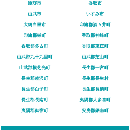
匝瑳市
香取市
山武市
いすみ市
大網白里市
印旛郡酒々井町
印旛郡栄町
香取郡神崎町
香取郡多古町
香取郡東庄町
山武郡九十九里町
山武郡芝山町
山武郡横芝光町
長生郡一宮町
長生郡睦沢町
長生郡長生村
長生郡白子町
長生郡長柄町
長生郡長南町
夷隅郡大多喜町
夷隅郡御宿町
安房郡鋸南町