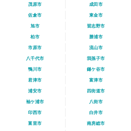
茂原市
成田市
佐倉市
東金市
旭市
習志野市
柏市
勝浦市
市原市
流山市
八千代市
我孫子市
鴨川市
鎌ケ谷市
君津市
富津市
浦安市
四街道市
袖ケ浦市
八街市
印西市
白井市
富里市
南房総市