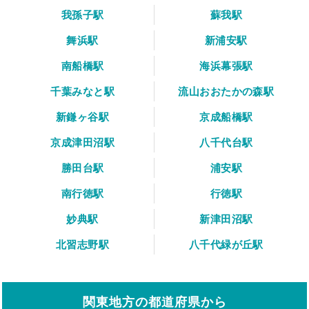
我孫子駅
蘇我駅
舞浜駅
新浦安駅
南船橋駅
海浜幕張駅
千葉みなと駅
流山おおたかの森駅
新鎌ヶ谷駅
京成船橋駅
京成津田沼駅
八千代台駅
勝田台駅
浦安駅
南行徳駅
行徳駅
妙典駅
新津田沼駅
北習志野駅
八千代緑が丘駅
関東地方の都道府県から