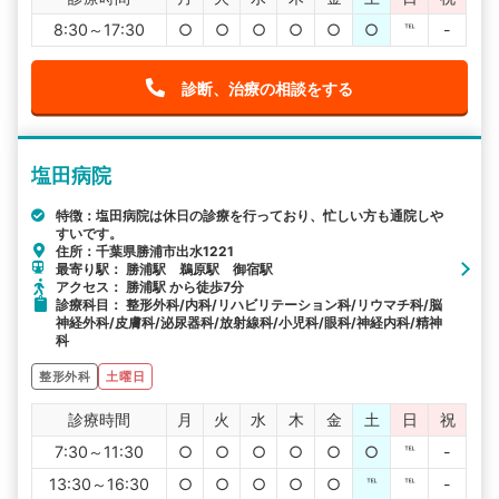
8:30～17:30
○
○
○
○
○
○
℡
-
診断、治療の相談をする
塩田病院
特徴：塩田病院は休日の診療を行っており、忙しい方も通院しや
すいです。
住所：千葉県勝浦市出水1221
最寄り駅： 勝浦駅 鵜原駅 御宿駅
アクセス： 勝浦駅 から徒歩7分
診療科目： 整形外科/内科/リハビリテーション科/リウマチ科/脳
神経外科/皮膚科/泌尿器科/放射線科/小児科/眼科/神経内科/精神
科
整形外科
土曜日
診療時間
月
火
水
木
金
土
日
祝
7:30～11:30
○
○
○
○
○
○
℡
-
13:30～16:30
○
○
○
○
○
℡
℡
-