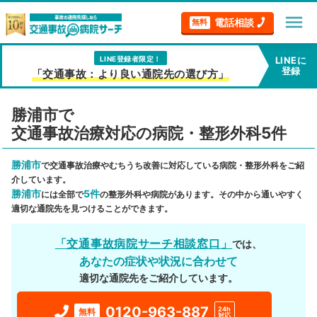
menu
電話相談
無料
LINE登録者限定！
LINEに
登録
「交通事故：より良い通院先の選び方」
勝浦市で
交通事故治療対応の病院・整形外科5件
勝浦市
で交通事故治療やむちうち改善に対応している病院・整形外科をご紹
介しています。
勝浦市
5件
には全部で
の整形外科や病院があります。その中から通いやすく
適切な通院先を見つけることができます。
「交通事故病院サーチ相談窓口」
では、
あなたの症状や状況に合わせて
適切な通院先をご紹介しています。
0120-963-887
24h
無料
対応