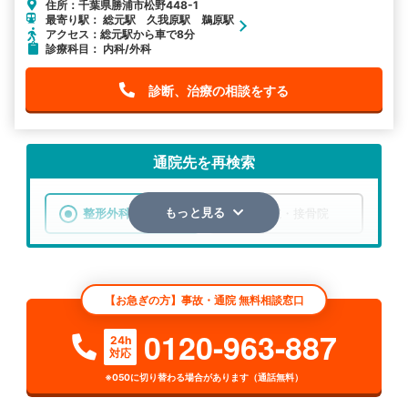
住所：千葉県勝浦市松野448-1
最寄り駅： 総元駅 久我原駅 鵜原駅
アクセス：総元駅から車で8分
診療科目： 内科/外科
診断、治療の相談をする
通院先を再検索
整形外科
整骨院・接骨院
もっと見る
エリア
千葉県
勝浦市
【お急ぎの方】事故・通院 無料相談窓口
検索する
0120-963-887
24h
対応
詳細条件で絞り込む
※050に切り替わる場合があります（通話無料）
その他の検索方法