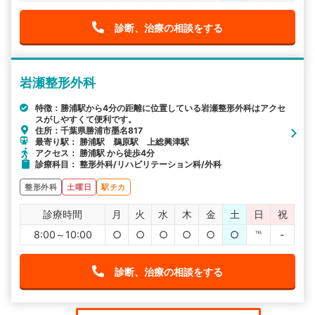
診断、治療の相談をする
岩瀬整形外科
特徴：勝浦駅から4分の距離に位置している岩瀬整形外科はアクセ
スがしやすくて便利です。
住所：千葉県勝浦市墨名817
最寄り駅： 勝浦駅 鵜原駅 上総興津駅
アクセス： 勝浦駅 から徒歩4分
診療科目： 整形外科/リハビリテーション科/外科
整形外科
土曜日
駅チカ
診療時間
月
火
水
木
金
土
日
祝
8:00～10:00
○
○
○
○
○
○
℡
-
診断、治療の相談をする