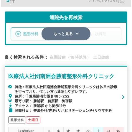
5
件
2026/08/08時点
通院先を再検索
整形外科
整骨院・接骨院
もっと見る
エリア
千葉県
勝浦市
良く検索される条件
：
夜間診療（18時以降）
土日診療
検索する
医療法人社団南洲会勝浦整形外科クリニック
詳細条件で絞り込む
特徴：医療法人社団南洲会勝浦整形外科クリニックは休日の診療
を行っており、忙しい方も通院しやすいです。
その他の検索方法
住所：千葉県勝浦市墨名485-252
最寄り駅： 勝浦駅 鵜原駅 御宿駅
駅から探す
院名から探す
アクセス： 勝浦駅 から徒歩11分
診療科目： 整形外科/内科/リハビリテーション科/リウマチ科
整形外科
土曜日
診療時間
月
火
水
木
金
土
日
祝