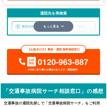
通院先を再検索
整形外科
整骨院・接骨院
もっと見る
エリア
千葉県
長生郡睦沢町
【お急ぎの方】事故・通院 無料相談窓口
検索する
0120-963-887
24h
対応
詳細条件で絞り込む
※050に切り替わる場合があります（通話無料）
その他の検索方法
駅から探す
院名から探す
「交通事故病院サーチ相談窓口」の感想
交通事故の通院先探しで「交通事故病院サーチ」をご利用