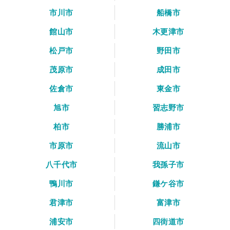
市川市
船橋市
館山市
木更津市
松戸市
野田市
茂原市
成田市
佐倉市
東金市
旭市
習志野市
柏市
勝浦市
市原市
流山市
八千代市
我孫子市
鴨川市
鎌ケ谷市
君津市
富津市
浦安市
四街道市