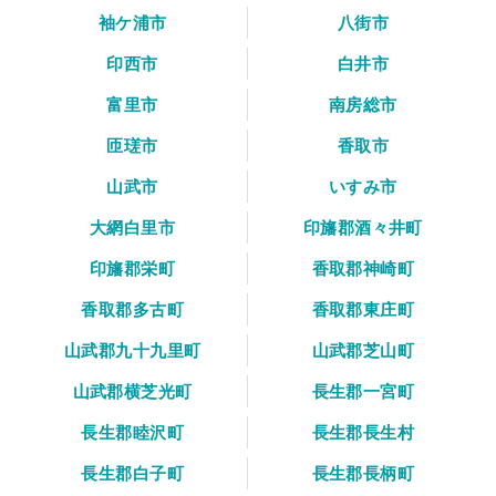
袖ケ浦市
八街市
印西市
白井市
富里市
南房総市
匝瑳市
香取市
山武市
いすみ市
大網白里市
印旛郡酒々井町
印旛郡栄町
香取郡神崎町
香取郡多古町
香取郡東庄町
山武郡九十九里町
山武郡芝山町
山武郡横芝光町
長生郡一宮町
長生郡睦沢町
長生郡長生村
長生郡白子町
長生郡長柄町