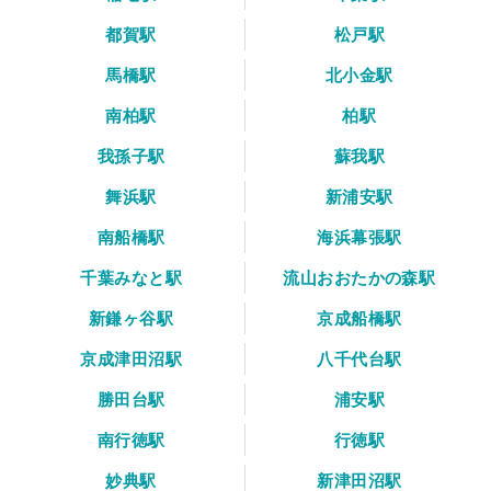
都賀駅
松戸駅
馬橋駅
北小金駅
南柏駅
柏駅
我孫子駅
蘇我駅
舞浜駅
新浦安駅
南船橋駅
海浜幕張駅
千葉みなと駅
流山おおたかの森駅
新鎌ヶ谷駅
京成船橋駅
京成津田沼駅
八千代台駅
勝田台駅
浦安駅
南行徳駅
行徳駅
妙典駅
新津田沼駅