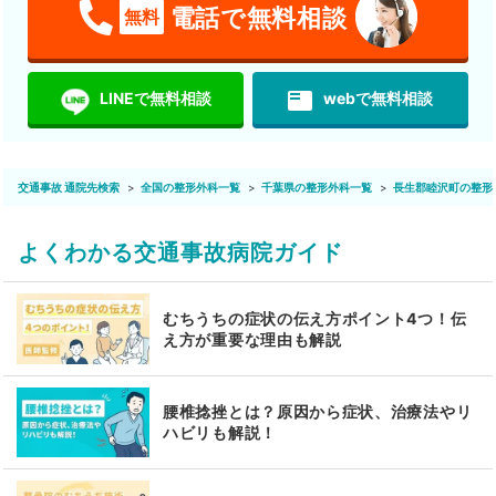
電話で無料相談
無料
featured_play_list
LINEで無料相談
webで無料相談
交通事故 通院先検索
全国の整形外科一覧
千葉県の整形外科一覧
長生郡睦沢町の整形
よくわかる交通事故病院ガイド
むちうちの症状の伝え方ポイント4つ！伝
え方が重要な理由も解説
腰椎捻挫とは？原因から症状、治療法やリ
ハビリも解説！