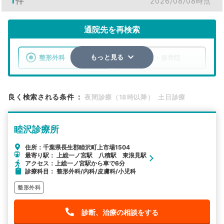
1
件
2026/08/08時点
通院先を再検索
整形外科
整骨院・接骨院
もっと見る
エリア
千葉県
長生郡睦沢町
良く検索される条件
：
夜間診療（18時以降）
土日診療
検索する
睦沢診療所
詳細条件で絞り込む
住所：千葉県長生郡睦沢町上市場1504
最寄り駅： 上総一ノ宮駅 八積駅 東浪見駅
その他の検索方法
アクセス：上総一ノ宮駅から車で6分
診療科目： 整形外科/内科/皮膚科/小児科
駅から探す
院名から探す
整形外科
診断、治療の相談をする