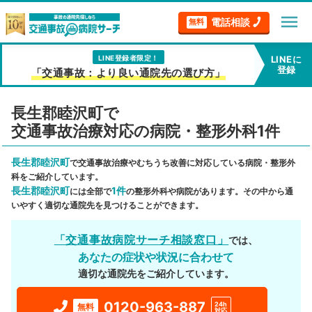
menu
電話相談
無料
LINE登録者限定！
LINEに
登録
「交通事故：より良い通院先の選び方」
長生郡睦沢町で
交通事故治療対応の病院・整形外科1件
長生郡睦沢町
で交通事故治療やむちうち改善に対応している病院・整形外
科をご紹介しています。
長生郡睦沢町
1件
には全部で
の整形外科や病院があります。その中から通
いやすく適切な通院先を見つけることができます。
「交通事故病院サーチ相談窓口」
では、
あなたの症状や状況に合わせて
適切な通院先をご紹介しています。
0120-963-887
24h
無料
対応