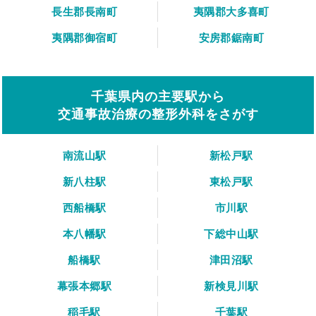
長生郡長南町
夷隅郡大多喜町
夷隅郡御宿町
安房郡鋸南町
千葉県内の主要駅から
交通事故治療の整形外科をさがす
南流山駅
新松戸駅
新八柱駅
東松戸駅
西船橋駅
市川駅
本八幡駅
下総中山駅
船橋駅
津田沼駅
幕張本郷駅
新検見川駅
稲毛駅
千葉駅