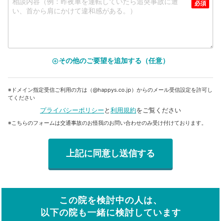
その他のご要望を追加する（任意）
add_circle_outline
※ドメイン指定受信ご利用の方は（@happys.co.jp）からのメール受信設定を許可し
てください
プライバシーポリシー
と
利用規約
をご覧ください
※こちらのフォームは交通事故のお怪我のお問い合わせのみ受け付けております。
この院を検討中の人は、
以下の院も一緒に検討しています