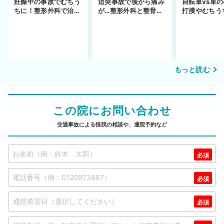
妊娠中の事故でむちう
追突事故で後から痛み
自転車vs車
ちに！整形外科で治療
が…整形外科と整骨院
打撲やむちう
できず
の併用通院〜示談まで
を進めるまで
もっと読む
この院にお問い合わせ
交通事故による怪我の相談や、通院予約など