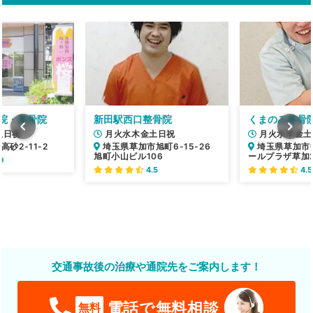
院・整骨院
新田駅西口整骨院
くまのみ整骨
土日祝
月火水木金土日祝
月火水木金土
砂2-11-2
埼玉県草加市旭町6-15-26
埼玉県草加市中
旭町小山ビル106
ールプラザ草加2
0
4.5
4.5
交通事故後の治療や通院先をご案内します！
電話で無料相談
無料