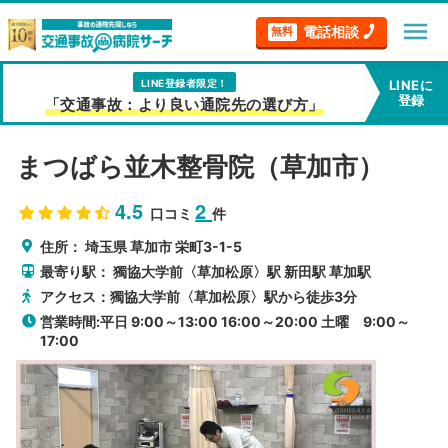
menu
電話相談
無料
LINE登録者限定！
LINEに
登録
「交通事故：より良い通院先の選び方」
まつばら並木整骨院（草加市）
4.5
2
口コミ
件
住所：
埼玉県
草加市
栄町3-1-5
最寄り駅：
獨協大学前〈草加松原〉駅
新田駅
草加駅
アクセス：獨協大学前〈草加松原〉駅から徒歩3分
営業時間:平日 9:00～13:00 16:00～20:00 土曜 9:00～
17:00