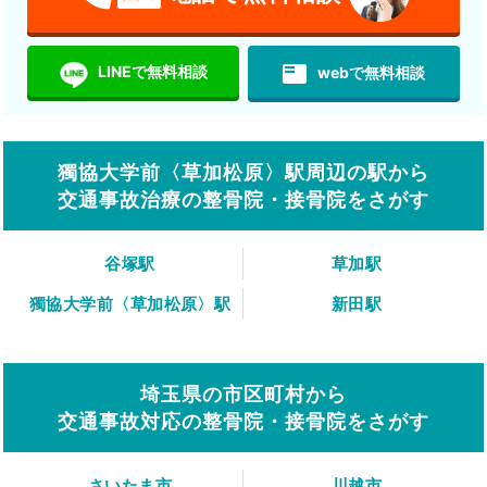
featured_play_list
LINEで無料相談
webで無料相談
獨協大学前〈草加松原〉駅周辺の駅から
交通事故治療の整骨院・接骨院をさがす
谷塚駅
草加駅
獨協大学前〈草加松原〉駅
新田駅
埼玉県の市区町村から
交通事故対応の整骨院・接骨院をさがす
さいたま市
川越市