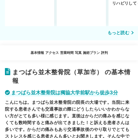
ットや注意点を解説
通えるかや施術も解
リハビリして
説！
い…転院する
もっと読む
基本情報
アクセス
営業時間
写真
施術プラン
評判
まつばら並木整骨院（草加市） の基本情
報
まつばら並木整骨院は獨協大学前駅から徒歩3分
こんにちは。まつばら並木整骨院の院長の大場です。当院に来
院する患者さんでも交通事故の際にどうしたらいいかわからな
い方がとても多い様に感じます。直後はからだの痛みを感じな
くても数時間すると痛みが出てきました！と訴える患者さんは
多いです。からだの痛みもあり交通事故後のやり取りでとても
ストレスを感じる患者さんも多いとお聞きします。そんな中で