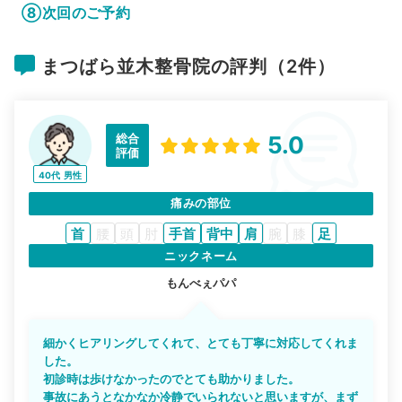
⑧次回のご予約
まつばら並木整骨院の評判（2件）
総合
5.0
評価
40代
男性
痛みの部位
首
腰
頭
肘
手首
背中
肩
腕
膝
足
ニックネーム
もんべぇパパ
細かくヒアリングしてくれて、とても丁寧に対応してくれま
した。
初診時は歩けなかったのでとても助かりました。
事故にあうとなかなか冷静でいられないと思いますが、まず