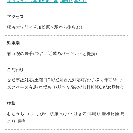
獨協大学前〈草加松原〉駅
新田駅
草加駅
アクセス
獨協大学前＜草加松原＞駅から徒歩3分
駐車場
有（院の裏手に2台、近隣のパーキングと提携）
こだわり
交通事故対応/土曜日OK/妊婦さん対応可/お子様同伴可/キッ
ズスペース有/駐車場あり/駅ちか/鍼灸/無料相談OK/お見舞金
症状
むちうち コリ しびれ 頭痛 めまい 吐き気 耳鳴り 腰椎捻挫 肩
こり 腰痛