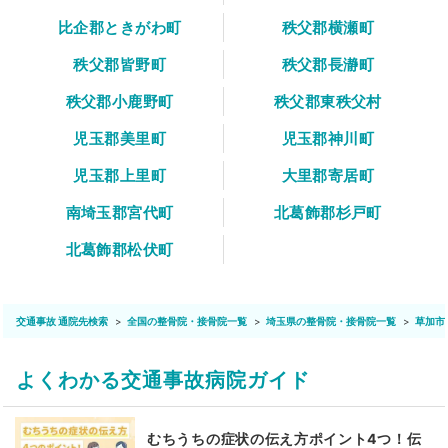
比企郡ときがわ町
秩父郡横瀬町
秩父郡皆野町
秩父郡長瀞町
秩父郡小鹿野町
秩父郡東秩父村
児玉郡美里町
児玉郡神川町
児玉郡上里町
大里郡寄居町
南埼玉郡宮代町
北葛飾郡杉戸町
北葛飾郡松伏町
交通事故 通院先検索
全国の整骨院・接骨院一覧
埼玉県の整骨院・接骨院一覧
草加市
よくわかる交通事故病院ガイド
むちうちの症状の伝え方ポイント4つ！伝