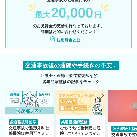
20,000
最大
円
のお見舞金の支給を行なっております。
詳細はお問い合わせください！
お見舞金とは
交通事故後の通院や手続きの不安…
弁護士・医師・柔道整復師など、
各専門家監修の記事をチェック
柔道整復師監修
柔道整復師監修
交通事故で整形外科と
むちうちで整骨院に通
理学療法士監
整骨院は併用可？メリ
院していい？いつから
交通事故で整