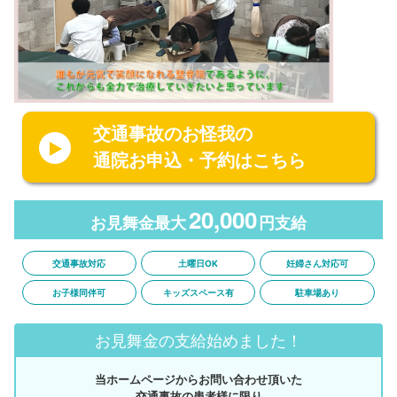
交通事故のお怪我の
通院お申込・予約はこちら
20,000
お見舞金最大
円支給
交通事故対応
土曜日OK
妊婦さん対応可
お子様同伴可
キッズスペース有
駐車場あり
お見舞金の支給始めました！
当ホームページからお問い合わせ頂いた
交通事故の患者様に限り