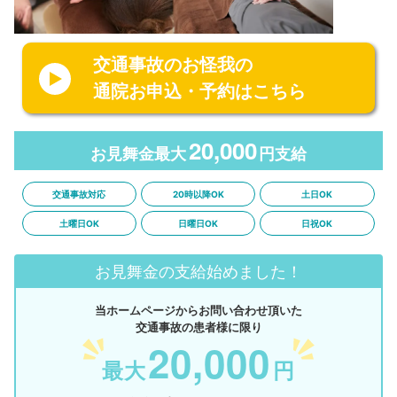
交通事故のお怪我の
通院お申込・予約はこちら
20,000
お見舞金最大
円支給
交通事故対応
20時以降OK
土日OK
土曜日OK
日曜日OK
日祝OK
お見舞金の支給始めました！
当ホームページからお問い合わせ頂いた
交通事故の患者様に限り
20,000
最大
円