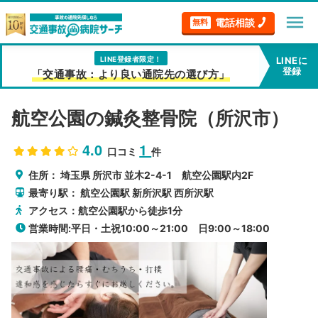
menu
電話相談
無料
LINE登録者限定！
LINEに
登録
「交通事故：より良い通院先の選び方」
航空公園の鍼灸整骨院（所沢市）
4.0
1
口コミ
件
住所：
埼玉県
所沢市
並木2-4-1 航空公園駅内2F
最寄り駅：
航空公園駅
新所沢駅
西所沢駅
アクセス：航空公園駅から徒歩1分
営業時間:平日・土祝10:00～21:00 日9:00～18:00