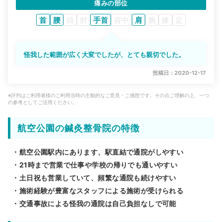
痛みの部位
首
腰
頭
肘
手首
背中
肩
腕
膝
足
怪我した範囲が広く大変でしたが、とても親切でした。
投稿日：2020-12-17
※評判はご利用者様のご利用当時の主観的なご意見・ご感想です。その点ご理解の上、一つ
の参考としてご活用ください。
航空公園の鍼灸整骨院の特徴
・航空公園駅内にあります、駅直結で通院がしやすい
・21時まで営業で仕事や学校の帰りでも通いやすい
・土日祝も営業していて、頻繁な通院も続けやすい
・施術経験が豊富なスタッフによる施術が受けられる
・交通事故による怪我の通院は自己負担なしで可能