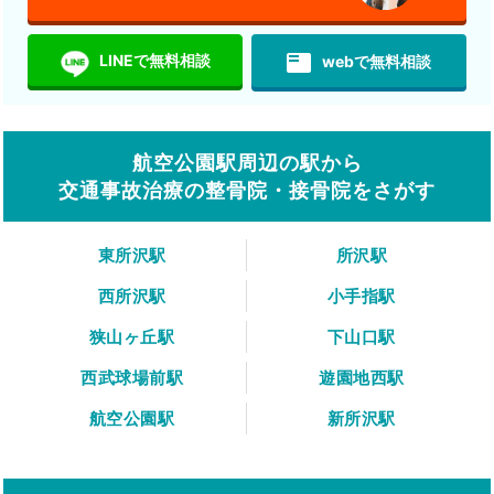
featured_play_list
LINEで無料相談
webで無料相談
航空公園駅周辺の駅から
交通事故治療の整骨院・接骨院をさがす
東所沢駅
所沢駅
西所沢駅
小手指駅
狭山ヶ丘駅
下山口駅
西武球場前駅
遊園地西駅
航空公園駅
新所沢駅