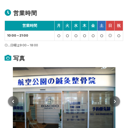
営業時間
営業時間
月
火
水
木
金
土
日
祝
◎
10:00～21:00
○
○
○
○
○
○
○
◎…日曜は9:00～18:00
写真