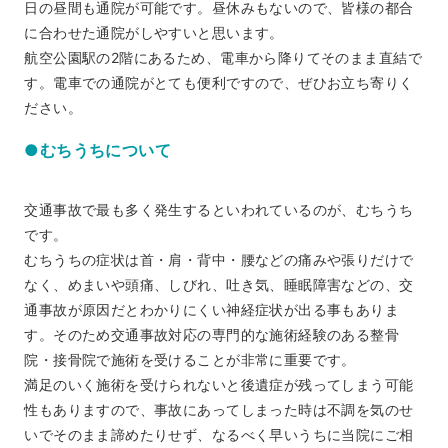
日の昼間も通院が可能です。昼休みもないので、皆様の都合
に合わせた通院がしやすいと思います。
航空公園駅の2階にあるため、電車から降りてそのまま直結で
す。電車での通院がとても便利ですので、ぜひお立ち寄りく
ださい。
●むちうちについて
交通事故で最も多く発生するといわれているのが、むちうち
です。
むちうちの症状は首・肩・背中・腰などの痛みや張りだけで
なく、めまいや頭痛、しびれ、吐き気、睡眠障害などの、交
通事故が原因だとわかりにくい神経症状が出る事もありま
す。そのため交通事故対応の専門的な施術経験のある整骨
院・接骨院で施術を受けることが非常に重要です。
満足のいく施術を受けられないと後遺症が残ってしまう可能
性もありますので、事故にあってしまった時は不調を気のせ
いでそのまま諦めたりせず、なるべく早いうちに当院にご相