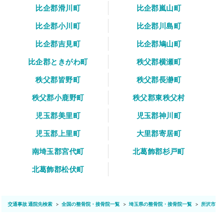
比企郡滑川町
比企郡嵐山町
比企郡小川町
比企郡川島町
比企郡吉見町
比企郡鳩山町
比企郡ときがわ町
秩父郡横瀬町
秩父郡皆野町
秩父郡長瀞町
秩父郡小鹿野町
秩父郡東秩父村
児玉郡美里町
児玉郡神川町
児玉郡上里町
大里郡寄居町
南埼玉郡宮代町
北葛飾郡杉戸町
北葛飾郡松伏町
交通事故 通院先検索
全国の整骨院・接骨院一覧
埼玉県の整骨院・接骨院一覧
所沢市