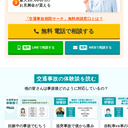
最大20,000円の
お見舞金が貰える
「交通事故病院サーチ」無料相談窓口とは？
無料
電話で相談する
無料
LINEで相談する
無料
WEBで相談する
交通事故の体験談を読む
他の皆さんは事故後どのように対応しているの？
妊娠中の事故でむちう
追突事故で後から痛み
自転車vs車