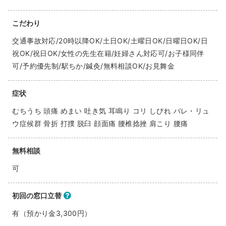
こだわり
交通事故対応/20時以降OK/土日OK/土曜日OK/日曜日OK/日
祝OK/祝日OK/女性の先生在籍/妊婦さん対応可/お子様同伴
可/予約優先制/駅ちか/鍼灸/無料相談OK/お見舞金
症状
むちうち 頭痛 めまい 吐き気 耳鳴り コリ しびれ バレ・リュ
ウ症候群 骨折 打撲 脱臼 顔面痛 腰椎捻挫 肩こり 腰痛
無料相談
可
初回の窓口立替
有（預かり金3,300円）