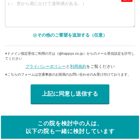
その他のご要望を追加する（任意）
add_circle_outline
※ドメイン指定受信ご利用の方は（@happys.co.jp）からのメール受信設定を許可し
てください
プライバシーポリシー
と
利用規約
をご覧ください
※こちらのフォームは交通事故のお怪我のお問い合わせのみ受け付けております。
この院を検討中の人は、
以下の院も一緒に検討しています