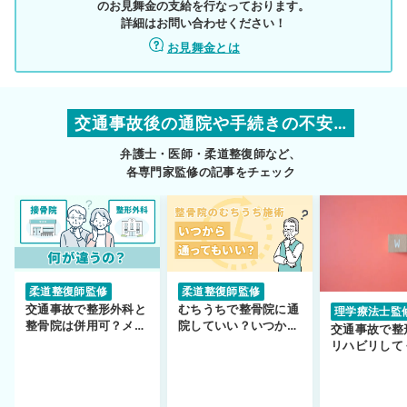
のお見舞金の支給を行なっております。
詳細はお問い合わせください！
お見舞金とは
交通事故後の通院や手続きの不安…
弁護士・医師・柔道整復師など、
各専門家監修の記事をチェック
柔道整復師監修
柔道整復師監修
交通事故で整形外科と
むちうちで整骨院に通
理学療法士監
整骨院は併用可？メリ
院していい？いつから
交通事故で整
ットや注意点を解説
通えるかや施術も解
リハビリして
説！
い…転院する