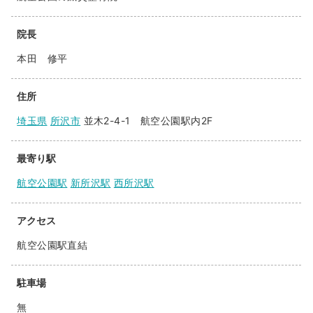
院長
本田 修平
住所
埼玉県
所沢市
並木2-4-1 航空公園駅内2F
最寄り駅
航空公園駅
新所沢駅
西所沢駅
アクセス
航空公園駅直結
駐車場
無