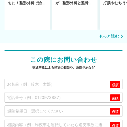
ちに！整形外科で治療
が…整形外科と整骨院
打撲やむちう
できず
の併用通院〜示談まで
を進めるまで
もっと読む
この院にお問い合わせ
交通事故による怪我の相談や、通院予約など