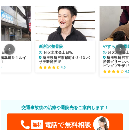
新所沢整骨院
やすらぎ接骨
土日祝
月火水木金土日祝
月火水木金土
御幸町5-1 ルイ
埼玉県所沢市緑町4-3-13 パ
埼玉県所沢市緑町
1
サデ新所沢1F
所沢グリーンハ
ピングプラザ1
5
4.5
4.0
交通事故後の治療や通院先をご案内します！
電話で無料相談
無料