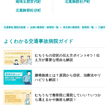
南埼玉郡宮代町
北葛飾郡杉戸町
北葛飾郡松伏町
交通事故 通院先検索
全国の整骨院・接骨院一覧
埼玉県の整骨院・接骨院一覧
川越市
よくわかる交通事故病院ガイド
むちうちの症状の伝え方ポイント4つ！伝
え方が重要な理由も解説
腰椎捻挫とは？原因から症状、治療法やリ
ハビリも解説！
むちうちで整骨院に通院していい？いつか
ら通えるかや施術も解説！