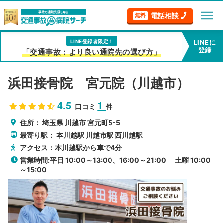
menu
電話相談
無料
LINE登録者限定！
LINEに
登録
「交通事故：より良い通院先の選び方」
浜田接骨院 宮元院（川越市）
4.5
1
口コミ
件
住所：
埼玉県
川越市
宮元町5-5
最寄り駅：
本川越駅
川越市駅
西川越駅
アクセス：本川越駅から車で4分
営業時間:平日 10:00～13:00、16:00～21:00 土曜 10:00
～15:00