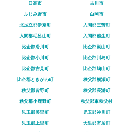
日高市
吉川市
ふじみ野市
白岡市
北足立郡伊奈町
入間郡三芳町
入間郡毛呂山町
入間郡越生町
比企郡滑川町
比企郡嵐山町
比企郡小川町
比企郡川島町
比企郡吉見町
比企郡鳩山町
比企郡ときがわ町
秩父郡横瀬町
秩父郡皆野町
秩父郡長瀞町
秩父郡小鹿野町
秩父郡東秩父村
児玉郡美里町
児玉郡神川町
児玉郡上里町
大里郡寄居町