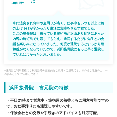
た
50代
男性
車に追突され背中や肩周りが痛く、仕事中もいつも以上に腕
の上げ下げが辛かったり生活に支障をきたす程でした。
ここの整骨院は、扱っている施術法が沢山あり症状にあった
内容の施術法で対応してもらえ、通院するたびに先生との会
話も楽しみになっていました。何度か通院するとすっかり違
和感がなくなっていたので、浜田接骨院にもっと早く通院し
ていればよかったと思いました。
※評判はご利用者様のご利用当時の主観的なご意見・ご感想です。その点ご理解の上、一つ
の参考としてご活用ください。
浜田接骨院 宮元院の特徴
・平日21時まで営業中・施術用の着替えもご用意可能ですの
で、お仕事帰りにも通院しやすいです。
・保険会社との交渉や手続きのアドバイスも対応可能。