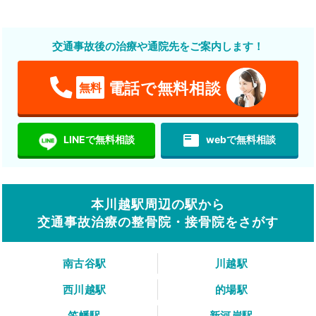
交通事故後の治療や通院先をご案内します！
電話で無料相談
無料
featured_play_list
LINEで無料相談
webで無料相談
本川越駅周辺の駅から
交通事故治療の整骨院・接骨院をさがす
南古谷駅
川越駅
西川越駅
的場駅
笠幡駅
新河岸駅