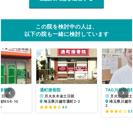
この院を検討中の人は、
以下の院も一緒に検討しています
整骨院
通町接骨院
TAG川越整骨
土日祝
月火水木金土日祝
月火水木金土
856-10
埼玉県川越市通町2-2
埼玉県川越市六
2
0
4.5
3.5