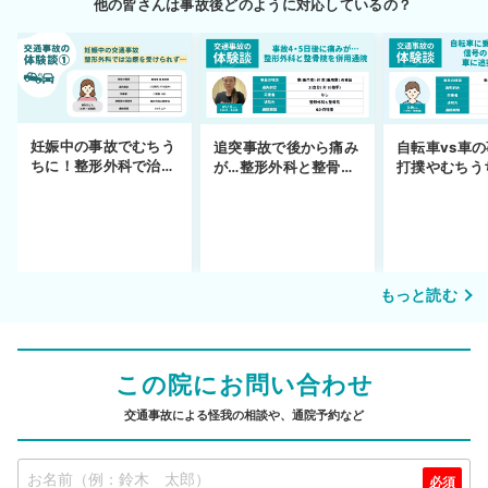
他の皆さんは事故後どのように対応しているの？
妊娠中の事故でむちう
追突事故で後から痛み
自転車vs車
ちに！整形外科で治療
が…整形外科と整骨院
打撲やむちう
できず
の併用通院〜示談まで
を進めるまで
もっと読む
この院にお問い合わせ
交通事故による怪我の相談や、通院予約など