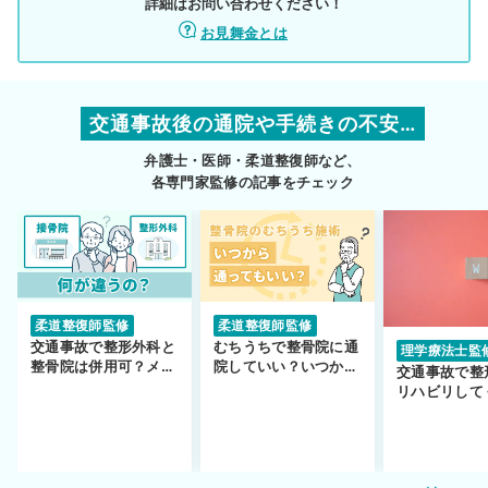
詳細はお問い合わせください！
お見舞金とは
交通事故後の通院や手続きの不安…
弁護士・医師・柔道整復師など、
各専門家監修の記事をチェック
柔道整復師監修
柔道整復師監修
交通事故で整形外科と
むちうちで整骨院に通
理学療法士監
整骨院は併用可？メリ
院していい？いつから
交通事故で整
ットや注意点を解説
通えるかや施術も解
リハビリして
説！
い…転院する