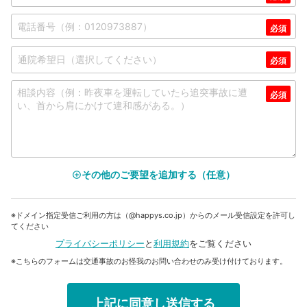
その他のご要望を追加する（任意）
add_circle_outline
※ドメイン指定受信ご利用の方は（@happys.co.jp）からのメール受信設定を許可し
てください
プライバシーポリシー
と
利用規約
をご覧ください
※こちらのフォームは交通事故のお怪我のお問い合わせのみ受け付けております。