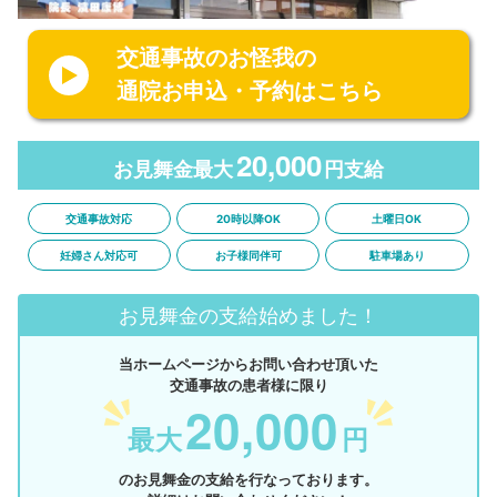
交通事故のお怪我の
通院お申込・予約はこちら
20,000
お見舞金最大
円支給
交通事故対応
20時以降OK
土曜日OK
妊婦さん対応可
お子様同伴可
駐車場あり
お見舞金の支給始めました！
当ホームページからお問い合わせ頂いた
交通事故の患者様に限り
20,000
最大
円
のお見舞金の支給を行なっております。