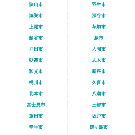
狭山市
羽生市
鴻巣市
深谷市
上尾市
草加市
越谷市
蕨市
戸田市
入間市
朝霞市
志木市
和光市
新座市
桶川市
久喜市
北本市
八潮市
富士見市
三郷市
蓮田市
坂戸市
幸手市
鶴ヶ島市