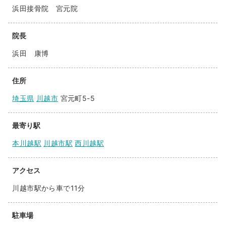
浜田接骨院 宮元院
院長
浜田 康博
住所
埼玉県
川越市
宮元町5-5
最寄り駅
本川越駅
川越市駅
西川越駅
アクセス
川越市駅から車で11分
駐車場