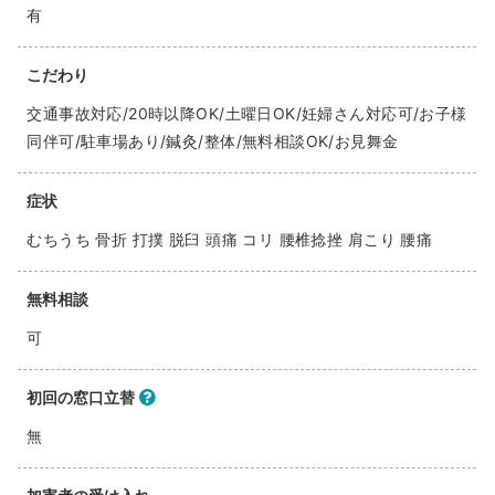
有
こだわり
交通事故対応/20時以降OK/土曜日OK/妊婦さん対応可/お子様
同伴可/駐車場あり/鍼灸/整体/無料相談OK/お見舞金
症状
むちうち 骨折 打撲 脱臼 頭痛 コリ 腰椎捻挫 肩こり 腰痛
無料相談
可
初回の窓口立替
無