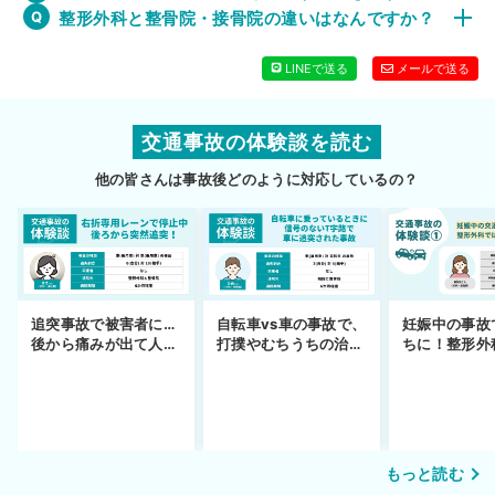
整形外科と整骨院・接骨院の違いはなんですか？
LINEで送る
メールで送る
交通事故の体験談を読む
他の皆さんは事故後どのように対応しているの？
妊娠中の事故
追突事故で被害者に…
自転車vs車の事故で、
ちに！整形外
後から痛みが出て人身
打撲やむちうちの治療
できず
事故へ切り替え
を進めるまで
もっと読む