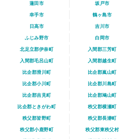
蓮田市
坂戸市
幸手市
鶴ヶ島市
日高市
吉川市
ふじみ野市
白岡市
北足立郡伊奈町
入間郡三芳町
入間郡毛呂山町
入間郡越生町
比企郡滑川町
比企郡嵐山町
比企郡小川町
比企郡川島町
比企郡吉見町
比企郡鳩山町
比企郡ときがわ町
秩父郡横瀬町
秩父郡皆野町
秩父郡長瀞町
秩父郡小鹿野町
秩父郡東秩父村