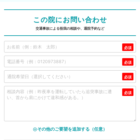
この院にお問い合わせ
交通事故による怪我の相談や、通院予約など
その他のご要望を追加する（任意）
add_circle_outline