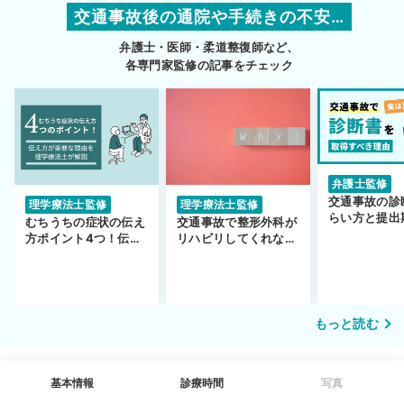
交通事故後の通院や手続きの不安…
弁護士・医師・柔道整復師など、
各専門家監修の記事をチェック
弁護士監修
交通事故の診
理学療法士監修
理学療法士監修
らい方と提出
むちうちの症状の伝え
交通事故で整形外科が
護士監修】
方ポイント4つ！伝え
リハビリしてくれな
方が重要な理由も解説
い…転院するべき？
もっと読む
基本情報
診療時間
写真