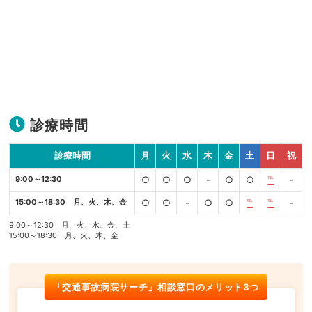
診療時間
診療時間
月
火
水
木
金
土
日
祝
9:00～12:30
○
○
○
-
○
○
℡
-
15:00～18:30 月、火、木、金
○
○
-
○
○
℡
℡
-
9:00～12:30 月、火、水、金、土
15:00～18:30 月、火、木、金
「交通事故病院サーチ」相談窓口のメリット3つ