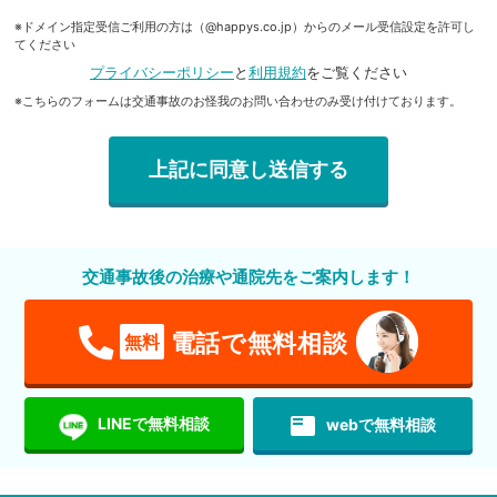
※ドメイン指定受信ご利用の方は（@happys.co.jp）からのメール受信設定を許可し
てください
プライバシーポリシー
と
利用規約
をご覧ください
※こちらのフォームは交通事故のお怪我のお問い合わせのみ受け付けております。
交通事故後の治療や通院先をご案内します！
電話で無料相談
無料
featured_play_list
LINEで無料相談
webで無料相談