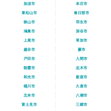
加須市
本庄市
東松山市
春日部市
狭山市
羽生市
鴻巣市
深谷市
上尾市
草加市
越谷市
蕨市
戸田市
入間市
朝霞市
志木市
和光市
新座市
桶川市
久喜市
北本市
八潮市
富士見市
三郷市