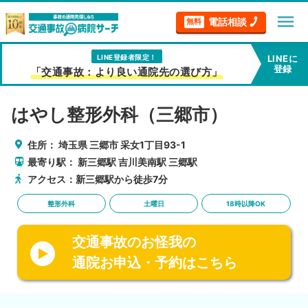
menu
電話相談
無料
LINE登録者限定！
LINEに
登録
「交通事故：より良い通院先の選び方」
はやし整形外科（三郷市）
住所：
埼玉県
三郷市
采女1丁目93-1
最寄り駅：
新三郷駅
吉川美南駅
三郷駅
アクセス：新三郷駅から徒歩7分
整形外科
土曜日
18時以降OK
交通事故のお怪我の
通院お申込・予約はこちら