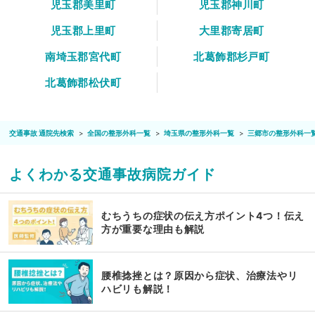
児玉郡美里町
児玉郡神川町
児玉郡上里町
大里郡寄居町
南埼玉郡宮代町
北葛飾郡杉戸町
北葛飾郡松伏町
交通事故 通院先検索
全国の整形外科一覧
埼玉県の整形外科一覧
三郷市の整形外科一
よくわかる交通事故病院ガイド
むちうちの症状の伝え方ポイント4つ！伝え
方が重要な理由も解説
腰椎捻挫とは？原因から症状、治療法やリ
ハビリも解説！