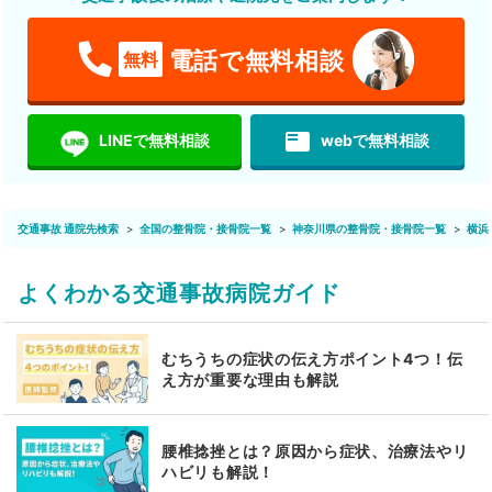
電話で無料相談
無料
featured_play_list
LINEで無料相談
webで無料相談
交通事故 通院先検索
全国の整骨院・接骨院一覧
神奈川県の整骨院・接骨院一覧
横浜
よくわかる交通事故病院ガイド
むちうちの症状の伝え方ポイント4つ！伝
え方が重要な理由も解説
腰椎捻挫とは？原因から症状、治療法やリ
ハビリも解説！