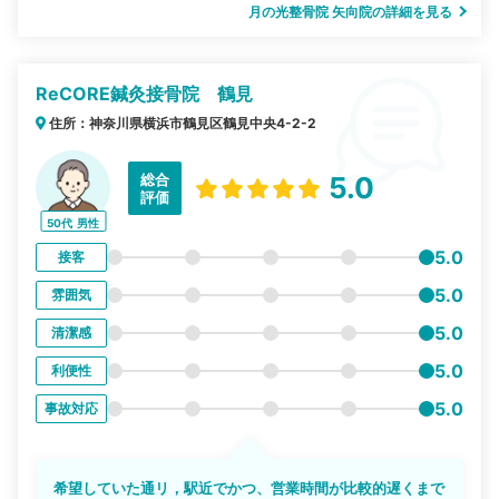
月の光整骨院 矢向院の詳細を見る
ReCORE鍼灸接骨院 鶴見
住所：神奈川県横浜市鶴見区鶴見中央4-2-2
総合
5.0
評価
50代
男性
5.0
接客
5.0
雰囲気
5.0
清潔感
5.0
利便性
5.0
事故対応
希望していた通リ，駅近でかつ、営業時間が比較的遅くまで