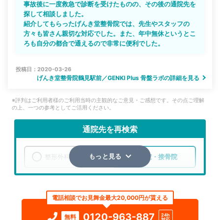
事故後に一度救急で診断を受けたものの、その後の通院先を
探して相談しました。
紹介してもらったげんき堂整骨院では、先生やスタッフの
方々も皆さん親切な対応でした。また、年中無休というとこ
ろも自分の都合で通えるので非常に便利でした。
投稿日：2020-03-26
げんき堂整骨院鶴見駅前／GENKI Plus 骨盤ラボの詳細を見る
※評判はご利用者様のご利用当時の主観的なご意見・ご感想です。その点ご理解
の上、一つの参考としてご活用ください。
通院先を再検索
整形外科
整骨院・接骨院
もっと見る
エリア
神奈川県
横浜市鶴見区
電話相談でお見舞金最大20,000円が貰える
検索する
0120-963-887
24h
無料
対応