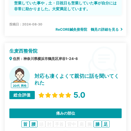
営業していた事や，土・日祝日も営業していた事が自分には
非常に助かりました。大変満足しています。
投稿日：2024-08-30
ReCORE鍼灸接骨院 鶴見の詳細を見る
生麦西整骨院
住所：神奈川県横浜市鶴見区岸谷1-24-6
対応も凄くよくて親切に話を聞いてく
れた
20代
男性
5.0
総合評価
痛みの部位
首
腰
頭
肘
手首
背中
肩
腕
膝
足