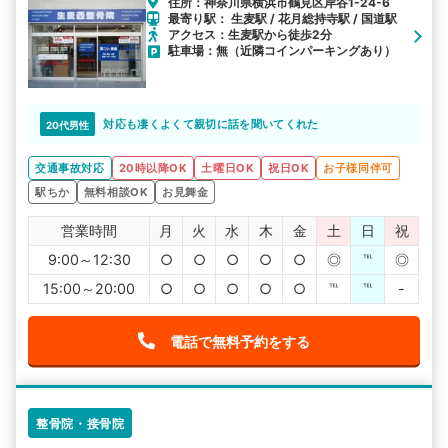
住所：神奈川県横浜市鶴見区岸谷1-24-6
最寄り駅： 生麦駅 / 花月総持寺駅 / 国道駅
アクセス：生麦駅から徒歩2分
駐車場：無（近隣コインパーキングあり）
対応も凄くよくて親切に話を聞いてくれた
20代男性
交通事故対応
20時以降OK
土曜日OK
祝日OK
お子様同伴可
駅ちか
無料相談OK
お見舞金
営業時間
月
火
水
木
金
土
日
祝
9:00～12:30
○
○
○
○
○
◎
℡
◎
15:00～20:00
○
○
○
○
○
℡
℡
-
電話で無料予約をする
整骨院・接骨院