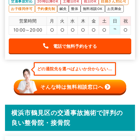
交通事故対応
20時以降OK
土曜日OK
祝日OK
妊婦さん対応可
ころも自分の都合で通えるので非常に便利でした。
お子様同伴可
予約優先制
鍼灸
整体
無料相談OK
お見舞金
営業時間
月
火
水
木
金
土
日
祝
10:00～20:00
○
○
○
○
○
○
℡
○
電話で無料予約をする
どの通院先を選べばよいか分からない...
そんな時は無料相談窓口へ
横浜市鶴見区の交通事故施術で評判の
良い整骨院・接骨院