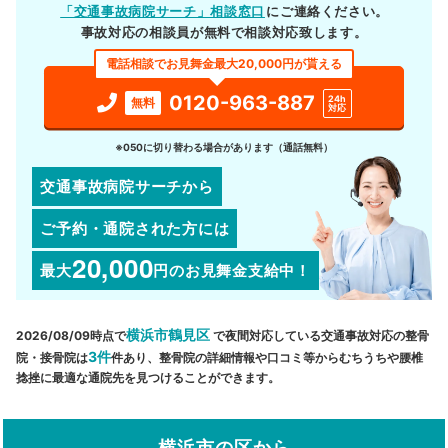
「交通事故病院サーチ」相談窓口
にご連絡ください。
事故対応の相談員が無料で相談対応致します。
電話相談でお見舞金最大20,000円が貰える
0120-963-887
24h
無料
対応
※050に切り替わる場合があります（通話無料）
交通事故病院サーチから
ご予約・通院された方には
20,000
最大
円
のお見舞金支給中！
横浜市鶴見区
2026/08/09時点で
で夜間対応している交通事故対応の整骨
3件
院・接骨院は
件あり、整骨院の詳細情報や口コミ等からむちうちや腰椎
捻挫に最適な通院先を見つけることができます。
横浜市の区から