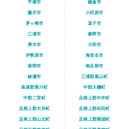
平塚市
鎌倉市
藤沢市
小田原市
茅ヶ崎市
逗子市
三浦市
秦野市
厚木市
大和市
伊勢原市
海老名市
座間市
南足柄市
綾瀬市
三浦郡葉山町
高座郡寒川町
中郡大磯町
中郡二宮町
足柄上郡中井町
足柄上郡大井町
足柄上郡松田町
足柄上郡山北町
足柄上郡開成町