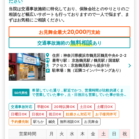
ださい
駅から探す
院名から探す
当院は交通事故施術に特化しており、保険会社とのやりとりのご
相談など幅広いサポートも行っておりますので一人で悩まず、ま
ずはお気軽にご相談ください。
20,000
お見舞金最大
円支給
無料相談
交通事故施術の
あり
住所：神奈川県横浜市鶴見区鶴見中央4-2-2
最寄り駅： 京急鶴見駅 / 鶴見駅 / 国道駅
アクセス：京急鶴見駅から徒歩1分
駐車場：無（近隣コインパーキングあり）
希望していた通リ，駅近でかつ、営業時間が比較的遅くま
50代男性
で営業していた事や，土・日祝日も営業していた事が自分
には非常に助かりました。大変満足しています。
交通事故対応
早朝OK
20時以降OK
土日OK
土曜日OK
日曜日OK
日祝OK
祝日OK
妊婦さん対応可
お子様同伴可
予約優先制
駅ちか
鍼灸
無料相談OK
お見舞金
営業時間
月
火
水
木
金
土
日
祝