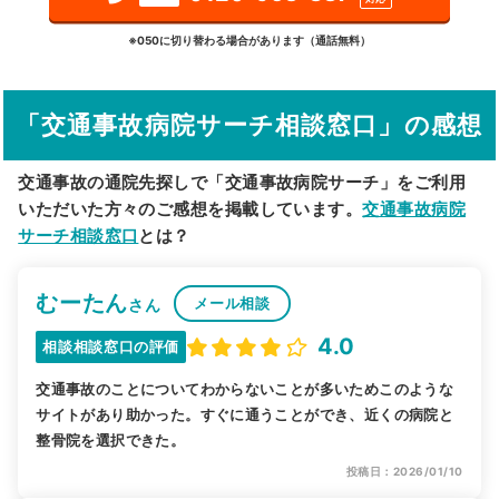
詳細条件で絞り込む
※050に切り替わる場合があります（通話無料）
その他の検索方法
「交通事故病院サーチ相談窓口」の感想
駅から探す
院名から探す
交通事故の通院先探しで「交通事故病院サーチ」をご利用
いただいた方々のご感想を掲載しています。
交通事故病院
サーチ相談窓口
とは？
むーたん
メール相談
さん
4.0
相談相談窓口の評価
交通事故のことについてわからないことが多いためこのような
サイトがあり助かった。すぐに通うことができ、近くの病院と
整骨院を選択できた。
投稿日：2026/01/10