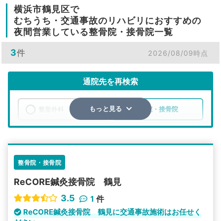
横浜市鶴見区で
むちうち・交通事故のリハビリにおすすめの
夜間営業している整骨院・接骨院一覧
3
件
2026/08/09時点
通院先を再検索
整形外科
整骨院・接骨院
もっと見る
エリア
神奈川県
横浜市鶴見区
検索する
整骨院・接骨院
ReCORE鍼灸接骨院 鶴見
詳細条件で絞り込む
3.5
1
件
その他の検索方法
ReCORE鍼灸接骨院 鶴見に交通事故施術はお任せく