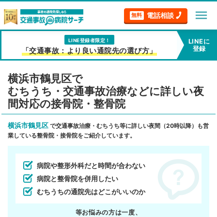
menu
電話相談
無料
LINE登録者限定！
LINEに
登録
「交通事故：より良い通院先の選び方」
横浜市鶴見区で
むちうち・交通事故治療などに詳しい夜
間対応の接骨院・整骨院
横浜市鶴見区
で交通事故治療・むちうち等に詳しい夜間（20時以降）も営
業している整骨院・接骨院をご紹介しています。
病院や整形外科だと時間が合わない
病院と整骨院を併用したい
むちうちの通院先はどこがいいのか
等お悩みの方は一度、