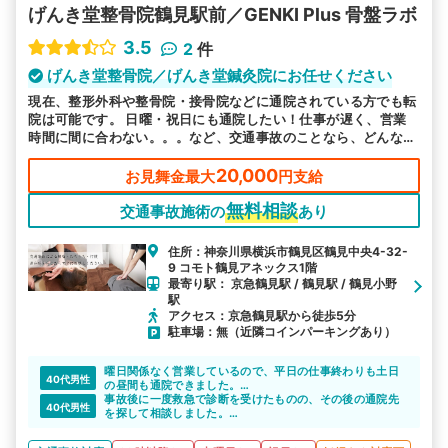
げんき堂整骨院鶴見駅前／GENKI Plus 骨盤ラボ
3.5
2
件
げんき堂整骨院／げんき堂鍼灸院にお任せください
現在、整形外科や整骨院・接骨院などに通院されている方でも転
院は可能です。 日曜・祝日にも通院したい！仕事が遅く、営業
時間に間に合わない。。。など、交通事故のことなら、どんなこ
とでもご相談ください。
20,000
お見舞金最大
円支給
無料相談
交通事故施術の
あり
住所：神奈川県横浜市鶴見区鶴見中央4-32-
9 コモト鶴見アネックス1階
最寄り駅： 京急鶴見駅 / 鶴見駅 / 鶴見小野
駅
アクセス：京急鶴見駅から徒歩5分
駐車場：無（近隣コインパーキングあり）
曜日関係なく営業しているので、平日の仕事終わりも土日
40代男性
の昼間も通院できました。
自分のスケジュールに合わせて、ストレスなく通院できた
事故後に一度救急で診断を受けたものの、その後の通院先
40代男性
ので便利でした。
を探して相談しました。
紹介してもらったげんき堂整骨院では、先生やスタッフの
方々も皆さん親切な対応でした。また、年中無休というと