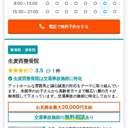
9:00～13:00
○
○
○
○
○
○
○
○
15:30～21:00
○
○
○
○
○
○
○
○
電話で無料予約をする
整骨院・接骨院
生麦西整骨院
3.5
1
件
生麦西整骨院は交通事故施術に特化
アットホームな雰囲気と誠心誠意の対応をテーマに取り組んでい
ます。 未就学のお子さんから高齢者方々まで幅広い層の方々が
御来院して下さっています。交通事故の施術に特化しております
ので、どんな事でも一度ご相談下さい。
20,000
お見舞金最大
円支給
無料相談
交通事故施術の
あり