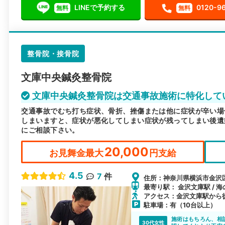
LINEで予約する
0120-9
無料
無料
整骨院・接骨院
文庫中央鍼灸整骨院
文庫中央鍼灸整骨院は交通事故施術に特化して
交通事故でむち打ち症状、骨折、挫傷または他に症状が辛い場
しまいますと、症状が悪化してしまい症状が残ってしまい後遺
にご相談下さい。
20,000
お見舞金最大
円支給
4.5
7
件
住所：神奈川県横浜市金沢区寺
最寄り駅： 金沢文庫駅 / 
アクセス：金沢文庫駅から
駐車場：有（10台以上）
施術はもちろん、相
30代女性