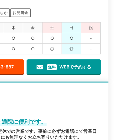
ちか
お見舞金
木
金
土
日
祝
○
○
○
○
-
○
○
◎
◎
-
63-887
WEBで予約する
無料
り通院に便利です。
定休での営業です。事前に必ずお電話にて営業日
りにも無理なくお立ち寄りいただけます。