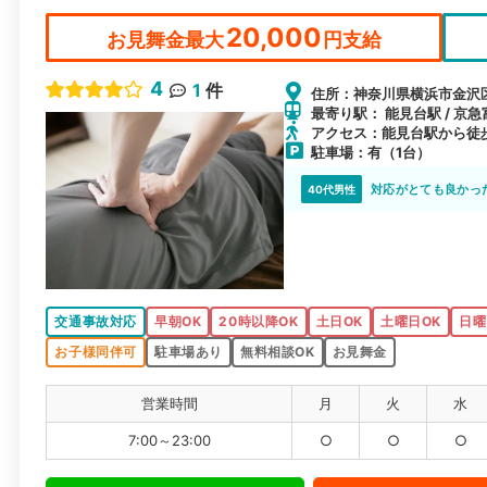
20,000
お見舞金最大
円支給
4
1
件
住所：神奈川県横浜市金沢区富
最寄り駅： 能見台駅 / 京急
アクセス：能見台駅から徒歩
駐車場：有（1台）
対応がとても良かっ
40代男性
交通事故対応
早朝OK
20時以降OK
土日OK
土曜日OK
日曜
お子様同伴可
駐車場あり
無料相談OK
お見舞金
営業時間
月
火
水
7:00～23:00
○
○
○