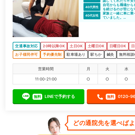
認してくれたり不安
自宅からも職場から
40代男性
を続けるのが苦にな
家族と一緒に車に乗
40代女性
ていました。
一緒に通える整骨院
交通事故対応
20時以降OK
土日OK
土曜日OK
日曜日OK
日
お子様同伴可
予約優先制
駐車場あり
駅ちか
鍼灸
無料相談
営業時間
月
火
水
11:00-21:00
○
○
○
LINEで予約する
0120-9
無料
無料
どの通院先を選べばよい