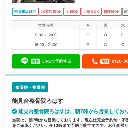
交通事故対応
20時以降OK
土日OK
土曜日OK
日曜日OK
駅
営業時間
月
火
水
9:00～12:00
○
○
○
16:00～21:00
○
○
○
LINEで予約する
0120-9
無料
無料
整骨院・接骨院
能見台整骨院ろはす
能見台整骨院ろはすは、朝7時から営業してお
当院は、朝7時から営業しております。現在は完全予約制・不
をご確認ください。夜10時まで予約可能ですので、お仕事帰