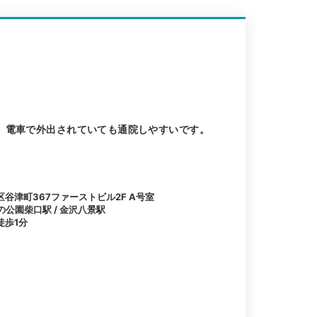
、電車で外出されていても通院しやすいです。
谷津町367ファーストビル2F A号室
の公園柴口駅 / 金沢八景駅
徒歩1分