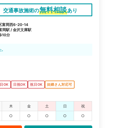
無料相談
交通事故施術の
あり
岡西6-20-14
富岡駅 / 金沢文庫駅
10分
た。
日OK
日祝OK
祝日OK
妊婦さん対応可
木
金
土
日
祝
○
○
○
○
○