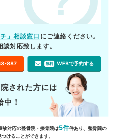
ーチ」相談窓口
にご連絡ください。
相談対応致します。
63-887
WEBで予約する
無料
通院された方には
給中！
5件
事故対応の整骨院・接骨院は
件あり、整骨院の
見つけることができます。