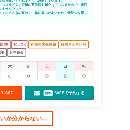
を取り除いてくれてとても感謝しています。
もちょうどよい距離の整骨院を紹介してもらえたので、通院
りませんでした。
っているときの事故で、体に痛みがあったので通院先を探し
を紹介してもらえて感謝しています。
祝OK
祝日OK
女性の先生在籍
妊婦さん対応可
OK
お見舞金
木
金
土
日
祝
○
○
◎
◎
◎
63-887
WEBで予約する
無料
か分からない...