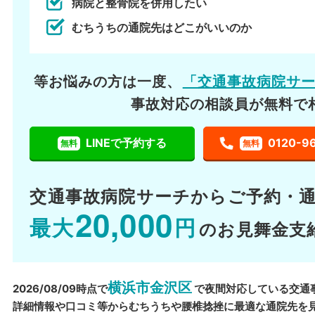
病院と整骨院を併用したい
むちうちの通院先はどこがいいのか
等お悩みの方は一度、
「交通事故病院サ
事故対応の相談員が無料で
LINEで予約する
0120-9
無料
無料
交通事故病院サーチから
ご予約・
20,000
最大
円
のお見舞金支
横浜市金沢区
2026/08/09時点で
で夜間対応している交通
詳細情報や口コミ等からむちうちや腰椎捻挫に最適な通院先を