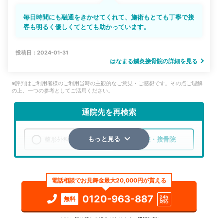
毎日時間にも融通をきかせてくれて、施術もとても丁寧で接
客も明るく優しくてとても助かっています。
投稿日：2024-01-31
はなまる鍼灸接骨院の詳細を見る
※評判はご利用者様のご利用当時の主観的なご意見・ご感想です。その点ご理解
の上、一つの参考としてご活用ください。
通院先を再検索
整形外科
整骨院・接骨院
もっと見る
エリア
神奈川県
横浜市戸塚区
電話相談でお見舞金最大20,000円が貰える
検索する
0120-963-887
24h
無料
対応
詳細条件で絞り込む