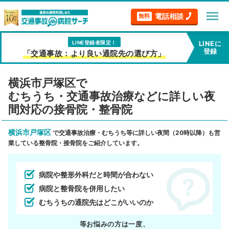
menu
電話相談
無料
LINE登録者限定！
LINEに
登録
「交通事故：より良い通院先の選び方」
横浜市戸塚区で
むちうち・交通事故治療などに詳しい夜
間対応の接骨院・整骨院
横浜市戸塚区
で交通事故治療・むちうち等に詳しい夜間（20時以降）も営
業している整骨院・接骨院をご紹介しています。
病院や整形外科だと時間が合わない
病院と整骨院を併用したい
むちうちの通院先はどこがいいのか
等お悩みの方は一度、