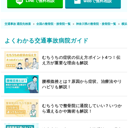
featured_play_list
LINEで無料相談
webで無料相談
交通事故 通院先検索
全国の整骨院・接骨院一覧
神奈川県の整骨院・接骨院一覧
横浜
よくわかる交通事故病院ガイド
むちうちの症状の伝え方ポイント4つ！伝
え方が重要な理由も解説
腰椎捻挫とは？原因から症状、治療法やリ
ハビリも解説！
むちうちで整骨院に通院していい？いつか
ら通えるかや施術も解説！