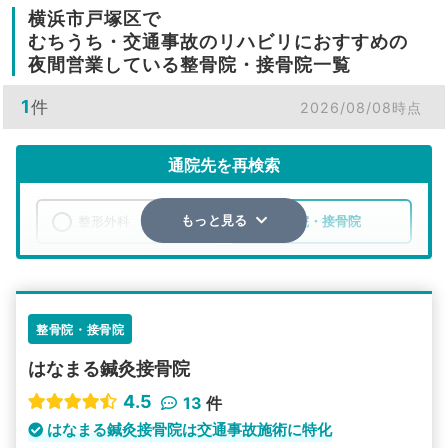
横浜市戸塚区で
むちうち・交通事故のリハビリにおすすめの
夜間営業している整骨院・接骨院一覧
1
件
2026/08/08時点
通院先を再検索
整形外科
整骨院・接骨院
もっと見る
エリア
神奈川県
横浜市戸塚区
検索する
整骨院・接骨院
はなまる鍼灸接骨院
詳細条件で絞り込む
4.5
13
件
その他の検索方法
はなまる鍼灸接骨院は交通事故施術に特化