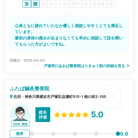
首
腰
頭
肘
手首
背中
肩
腕
膝
足
心身ともに疲れていたなか優しく相談しやすくとても満足し
ています。
最初の身体の痛みがあまりなくても早めに相談して話を聞い
てもらった方がよいですね。
投稿日：2025-03-03
戸塚西口あおば整骨院はりきゅう院の詳細を見る
ふたば鍼灸整骨院
住所：神奈川県横浜市戸塚区品濃町515-1 南の街2-105
総合
5.0
評価
30代
男性
5.0
接客