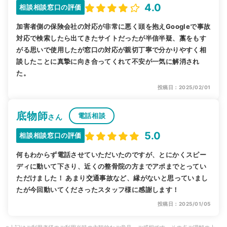
4.0
相談相談窓口の評価
加害者側の保険会社の対応が非常に悪く頭を抱えGoogleで事故
対応で検索したら出てきたサイトだったが半信半疑、藁をもす
がる思いで使用したが窓口の対応が親切丁寧で分かりやすく相
談したことに真摯に向き合ってくれて不安が一気に解消され
た。
投稿日：2025/02/01
底物師
電話相談
さん
5.0
相談相談窓口の評価
何もわからず電話させていただいたのですが、とにかくスピー
ディに動いて下さり、近くの整骨院の方までアポまでとってい
ただけました！ あまり交通事故など、縁がないと思っていまし
たが今回動いてくださったスタッフ様に感謝します！
投稿日：2025/01/05