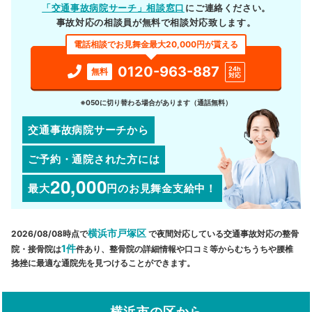
「交通事故病院サーチ」相談窓口
にご連絡ください。
事故対応の相談員が無料で相談対応致します。
電話相談でお見舞金最大20,000円が貰える
0120-963-887
24h
無料
対応
※050に切り替わる場合があります（通話無料）
交通事故病院サーチから
ご予約・通院された方には
20,000
最大
円
のお見舞金支給中！
横浜市戸塚区
2026/08/08時点で
で夜間対応している交通事故対応の整骨
1件
院・接骨院は
件あり、整骨院の詳細情報や口コミ等からむちうちや腰椎
捻挫に最適な通院先を見つけることができます。
横浜市の区から