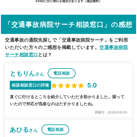
※050に切り替わる場合があります（通話無料）
その他の検索方法
「交通事故病院サーチ相談窓口」の感想
駅から探す
院名から探す
交通事故の通院先探しで「交通事故病院サーチ」をご利用
いただいた方々のご感想を掲載しています。
交通事故病院
サーチ相談窓口
とは？
ともりん
電話相談
さん
5.0
相談相談窓口の評価
直ぐに行けるところを紹介していただき助かりました。困って
いたので対応が迅速なのはたすかりましたね。
投稿日：2025/05/05
あひる
電話相談
さん