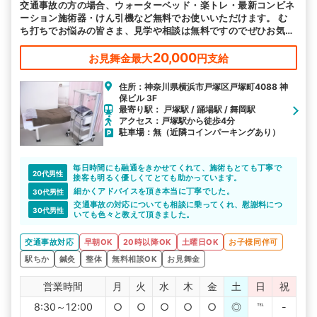
交通事故の方の場合、ウォーターベッド・楽トレ・最新コンビネ
駅から探す
院名から探す
ーション施術器・けん引機など無料でお使いいただけます。 む
ち打ちでお悩みの皆さま、見学や相談は無料ですのでぜひお気軽
に当接骨院へ。
20,000
お見舞金最大
円支給
住所：神奈川県横浜市戸塚区戸塚町4088 神
保ビル 3F
最寄り駅： 戸塚駅 / 踊場駅 / 舞岡駅
アクセス：戸塚駅から徒歩4分
駐車場：無（近隣コインパーキングあり）
毎日時間にも融通をきかせてくれて、施術もとても丁寧で
20代男性
接客も明るく優しくてとても助かっています。
細かくアドバイスを頂き本当に丁寧でした。
30代男性
交通事故の対応についても相談に乗ってくれ、慰謝料につ
30代男性
いても色々と教えて頂きました。
交通事故対応
早朝OK
20時以降OK
土曜日OK
お子様同伴可
駅ちか
鍼灸
整体
無料相談OK
お見舞金
営業時間
月
火
水
木
金
土
日
祝
8:30～12:00
○
○
○
○
○
◎
℡
-