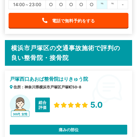
14:00～23:00
○
○
○
○
○
℡
℡
-
電話で無料予約をする
横浜市戸塚区の交通事故施術で評判の
良い整骨院・接骨院
戸塚西口あおば整骨院はりきゅう院
住所：神奈川県横浜市戸塚区戸塚町50-8
総合
5.0
評価
30代
女性
痛みの部位