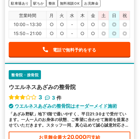
駐車場あり
駅ちか
整体
無料相談OK
お見舞金
営業時間
月
火
水
木
金
土
日
祝
10:00～13:30
○
○
-
○
○
◎
◎
◎
15:50～21:00
○
○
-
○
○
◎
◎
◎
電話で無料予約をする
整骨院・接骨院
ウエルネスあざみの整骨院
3
3
件
ウエルネスあざみの整骨院はオーダーメイド施術
「あざみ野駅」地下1階で通いやすく、平日21:30まで受付てい
ます。一人一人のお身体の状態、ご希望に合わせて施術を提案さ
せていただきます。スタッフ一同、真心込めて誠心誠意対応させ
ていただきますのでお気軽にお越しください。
20,000
お見舞金最大
円支給