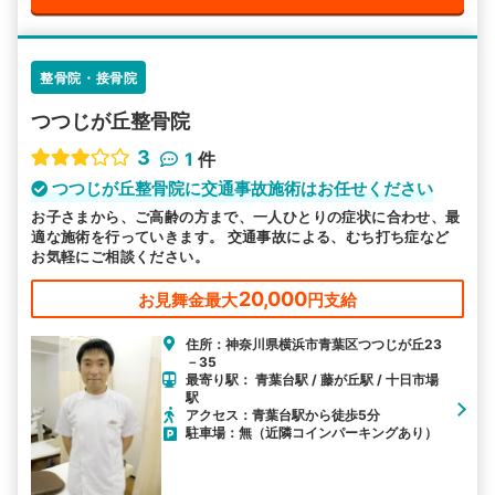
整骨院・接骨院
つつじが丘整骨院
3
1
件
つつじが丘整骨院に交通事故施術はお任せください
お子さまから、ご高齢の方まで、一人ひとりの症状に合わせ、最
適な施術を行っていきます。 交通事故による、むち打ち症など
お気軽にご相談ください。
20,000
お見舞金最大
円支給
住所：神奈川県横浜市青葉区つつじが丘23
－35
最寄り駅： 青葉台駅 / 藤が丘駅 / 十日市場
駅
アクセス：青葉台駅から徒歩5分
駐車場：無（近隣コインパーキングあり）