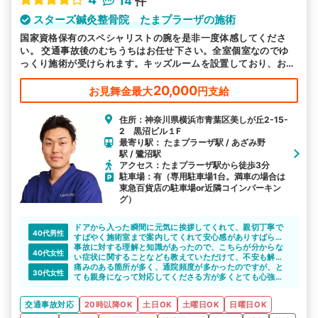
14
件
スターズ鍼灸整骨院 たまプラーザの施術
国家資格保有のスペシャリストの腕を是非一度体感してくださ
い。 交通事故後のむちうちはお任せ下さい。全室個室なのでゆ
っくり施術が受けられます。キッズルームを設置しており、お子
様連れでも気兼ねなく通っていただけます。
20,000
お見舞金最大
円支給
住所：神奈川県横浜市青葉区美しが丘2-15-
2 黒沼ビル１F
最寄り駅： たまプラーザ駅 / あざみ野
駅 / 鷺沼駅
アクセス：たまプラーザ駅から徒歩3分
駐車場：有（専用駐車場1台。満車の場合は
東急百貨店の駐車場or近隣コインパーキン
グ）
ドアから入った瞬間に元気に挨拶してくれて、親切丁寧で
40代男性
すばやく施術室まで案内してくれて安心感がありすばらし
い。
事故に対する理解と知識があったので、こちらが分からな
40代女性
い症状に関することなども教えていただけて、不安も解消
することができた。
痛みのある箇所が多く、通院頻度が多かったのですが、と
30代女性
ても親身になって対応してくださる方が多くとても心強か
ったです。
交通事故対応
20時以降OK
土日OK
土曜日OK
日曜日OK