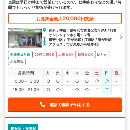
当院は平日21時まで営業しているので、仕事終わりなどの遅い時
駅から探す
院名から探す
間でもしっかり施術が受けられます。
20,000
お見舞金最大
円支給
住所：神奈川県横浜市青葉区市ケ尾町1168
サンシャイン市ヶ尾 1-2号
最寄り駅： 市が尾駅 / 江田駅 / 藤が丘駅
アクセス：市が尾駅から徒歩4分
交通事故対応
20時以降OK
土曜日OK
日曜日OK
駅ちか
お見舞金
営業時間
月
火
水
木
金
土
日
祝
10:00～13:00
○
○
-
○
○
◎
◎
-
15:00～21:00
○
○
-
○
○
℡
℡
-
電話で無料予約をする
整骨院・接骨院