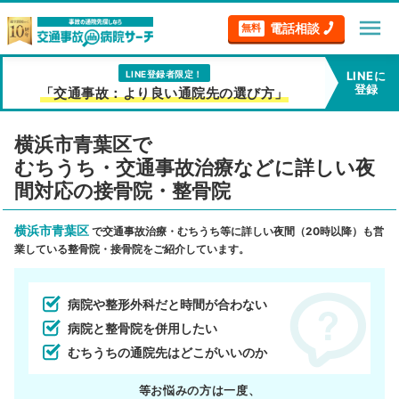
menu
電話相談
無料
LINE登録者限定！
LINEに
登録
「交通事故：より良い通院先の選び方」
横浜市青葉区で
むちうち・交通事故治療などに詳しい夜
間対応の接骨院・整骨院
横浜市青葉区
で交通事故治療・むちうち等に詳しい夜間（20時以降）も営
業している整骨院・接骨院をご紹介しています。
病院や整形外科だと時間が合わない
病院と整骨院を併用したい
むちうちの通院先はどこがいいのか
等お悩みの方は一度、