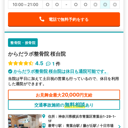
10:00～21:00
○
○
-
○
○
◎
◎
◎
電話で無料予約をする
整骨院・接骨院
からだラボ整骨院 桜台院
4.5
1
件
からだラボ整骨院 桜台院は休日も通院可能です。
当院は平日に加えて土日祝の営業も行っているので、休日を利用
した通院ができます。
20,000
お見舞金最大
円支給
無料相談
交通事故施術の
あり
住所：神奈川県横浜市青葉区青葉台1-29-1-
1F
最寄り駅： 青葉台駅 / 藤が丘駅 / 十日市場