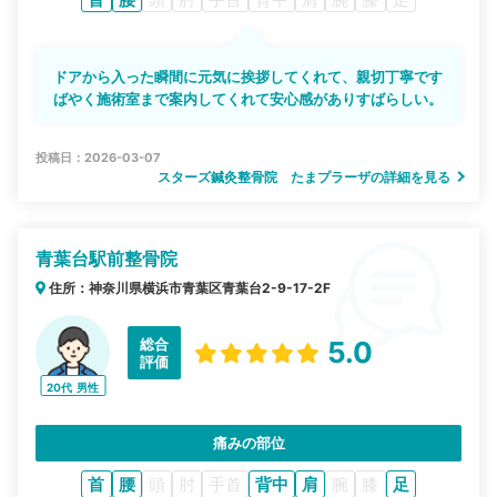
ドアから入った瞬間に元気に挨拶してくれて、親切丁寧です
ばやく施術室まで案内してくれて安心感がありすばらしい。
投稿日：2026-03-07
スターズ鍼灸整骨院 たまプラーザの詳細を見る
青葉台駅前整骨院
住所：神奈川県横浜市青葉区青葉台2-9-17-2F
総合
5.0
評価
20代
男性
痛みの部位
首
腰
頭
肘
手首
背中
肩
腕
膝
足