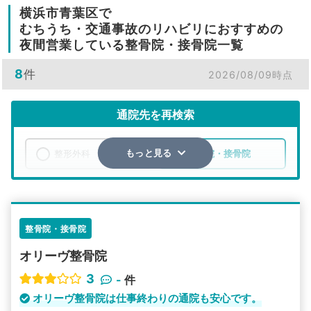
横浜市青葉区で
むちうち・交通事故のリハビリにおすすめの
夜間営業している整骨院・接骨院一覧
8
件
2026/08/09時点
通院先を再検索
整形外科
整骨院・接骨院
もっと見る
エリア
神奈川県
横浜市青葉区
検索する
整骨院・接骨院
オリーヴ整骨院
詳細条件で絞り込む
3
-
件
その他の検索方法
オリーヴ整骨院は仕事終わりの通院も安心です。