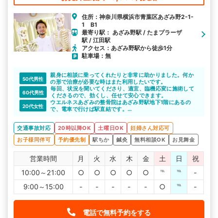
住所：神奈川県横浜市青葉区あざみ野2-1-
1 B1
最寄り駅： あざみ野駅 / たまプラーザ
駅 / 江田駅
アクセス：あざみ野駅から徒歩1分
駐車場：無
親身に相談に乗ってくれたりと非常に助かりました。何か
50代男性
の形で治療が必要な時はまた利用したいです。
毎回、状況を聞いてくださり、適宜、臨機応変に施術して
60代男性
くださるので、効くし、任せて安心できます。
ウエルネスあざみの整骨院はあざみ野駅地下1階にあるの
20代女性
で、電車で行けば駅直結です。
雨の日も濡れる心配がないので安全に通院できると思いま
す。
交通事故対応
20時以降OK
土曜日OK
妊婦さん対応可
お子様同伴可
予約優先制
駅ちか
鍼灸
無料相談OK
お見舞金
営業時間
月
火
水
木
金
土
日
祝
10:00～21:00
○
○
○
○
○
℡
℡
-
9:00～15:00
-
-
-
-
-
○
℡
-
電話で無料予約をする