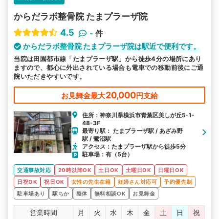
からだラボ整骨院 たまプラーザ院
4.5
-
件
からだラボ整骨院 たまプラーザ院は駅近で便利です。
当院は田園都市線「たまプラーザ駅」から徒歩4分の場所にあり
ますので、都心に外出されている場合も電車での移動前後にご通
院いただきやすいです。
20,000
お見舞金最大
円支給
住所：神奈川県横浜市青葉区美しが丘5-1-
48-3F
最寄り駅： たまプラーザ駅 / あざみ野
駅 / 鷺沼駅
アクセス：たまプラーザ駅から徒歩5分
駐車場：有（5台）
交通事故対応
20時以降OK
土日OK
土曜日OK
日曜日OK
日祝OK
祝日OK
女性の先生在籍
妊婦さん対応可
予約優先制
駐車場あり
駅ちか
整体
無料相談OK
お見舞金
営業時間
月
火
水
木
金
土
日
祝