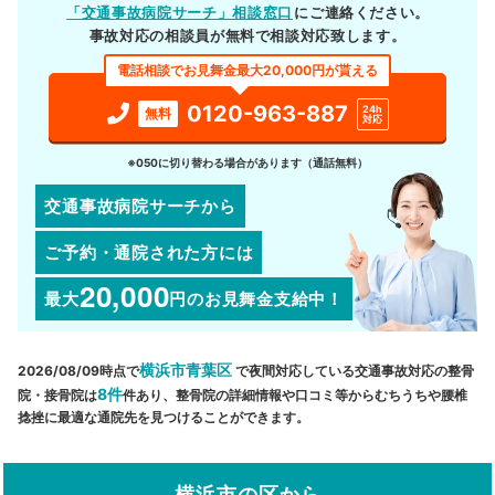
「交通事故病院サーチ」相談窓口
にご連絡ください。
事故対応の相談員が無料で相談対応致します。
電話相談でお見舞金最大20,000円が貰える
0120-963-887
24h
無料
対応
※050に切り替わる場合があります（通話無料）
交通事故病院サーチから
ご予約・通院された方には
20,000
最大
円
のお見舞金支給中！
横浜市青葉区
2026/08/09時点で
で夜間対応している交通事故対応の整骨
8件
院・接骨院は
件あり、整骨院の詳細情報や口コミ等からむちうちや腰椎
捻挫に最適な通院先を見つけることができます。
横浜市の区から