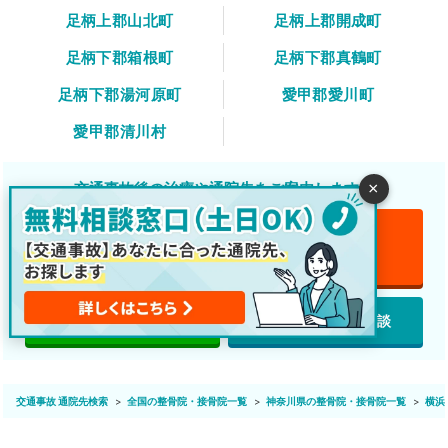
足柄上郡山北町
足柄上郡開成町
足柄下郡箱根町
足柄下郡真鶴町
足柄下郡湯河原町
愛甲郡愛川町
愛甲郡清川村
×
交通事故後の治療や通院先をご案内します！
電話で無料相談
無料
featured_play_list
LINEで無料相談
webで無料相談
交通事故 通院先検索
全国の整骨院・接骨院一覧
神奈川県の整骨院・接骨院一覧
横浜