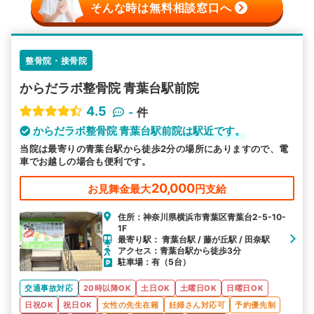
そんな時は無料相談窓口へ
整骨院・接骨院
からだラボ整骨院 青葉台駅前院
4.5
-
件
からだラボ整骨院 青葉台駅前院は駅近です。
当院は最寄りの青葉台駅から徒歩2分の場所にありますので、電
車でお越しの場合も便利です。
20,000
お見舞金最大
円支給
住所：神奈川県横浜市青葉区青葉台2-5-10-
1F
最寄り駅： 青葉台駅 / 藤が丘駅 / 田奈駅
アクセス：青葉台駅から徒歩3分
駐車場：有（5台）
交通事故対応
20時以降OK
土日OK
土曜日OK
日曜日OK
日祝OK
祝日OK
女性の先生在籍
妊婦さん対応可
予約優先制