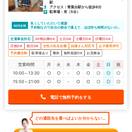
駅
アクセス：青葉台駅から徒歩9分
駐車場：有（5台）
良くしていただいて感謝
50代女性
予約制なので自分の都合で通えて、ほぼ待ち時間がないの
もよい
交通事故対応
20時以降OK
土日OK
土曜日OK
日曜日OK
日祝OK
祝日OK
女性の先生在籍
妊婦さん対応可
お子様同伴可
予約優先制
駐車場あり
整体
無料相談OK
お見舞金
営業時間
月
火
水
木
金
土
日
祝
10:00～13:30
○
○
-
○
○
◎
◎
◎
15:50～21:00
○
○
-
○
○
◎
◎
◎
電話で無料予約をする
どの通院先を選べばよいか分からない...