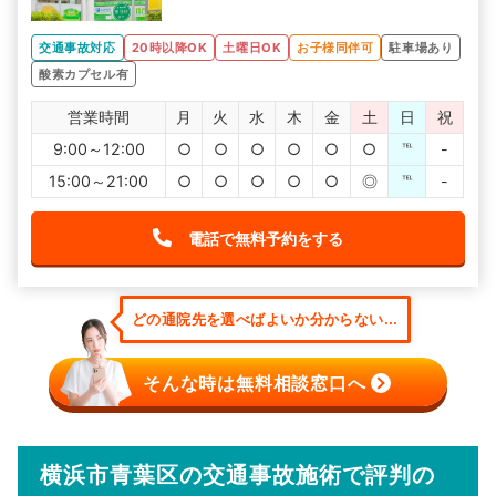
交通事故対応
20時以降OK
土曜日OK
お子様同伴可
駐車場あり
酸素カプセル有
営業時間
月
火
水
木
金
土
日
祝
9:00～12:00
○
○
○
○
○
○
℡
-
15:00～21:00
○
○
○
○
○
◎
℡
-
電話で無料予約をする
どの通院先を選べばよいか分からない...
そんな時は無料相談窓口へ
横浜市青葉区の交通事故施術で評判の