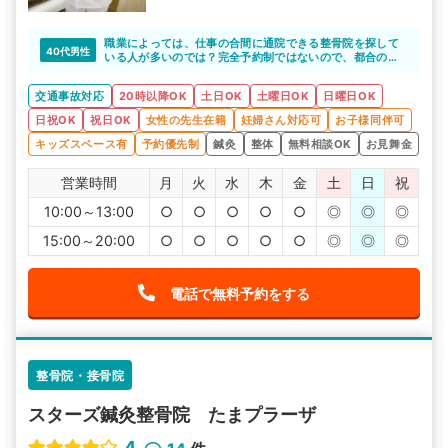
職業によっては、仕事の合間に通院できる整骨院を探して
40代男性
いる人が多いのでは？完全予約制ではないので、都合のよ
い時間に施術を受けることができます。
交通事故対応
20時以降OK
土日OK
土曜日OK
日曜日OK
日祝OK
祝日OK
女性の先生在籍
妊婦さん対応可
お子様同伴可
キッズスペース有
予約優先制
鍼灸
整体
無料相談OK
お見舞金
営業時間
月
火
水
木
金
土
日
祝
10:00～13:00
○
○
○
○
○
◎
◎
◎
15:00～20:00
○
○
○
○
○
◎
◎
◎
電話で無料予約をする
整骨院・接骨院
スターズ鍼灸整骨院 たまプラーザ
4