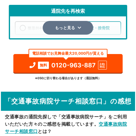
通院先を再検索
整形外科
整骨院・接骨院
もっと見る
エリア
神奈川県
横浜市青葉区
電話相談でお見舞金最大20,000円が貰える
検索する
0120-963-887
24h
無料
対応
詳細条件で絞り込む
※050に切り替わる場合があります（通話無料）
その他の検索方法
「交通事故病院サーチ相談窓口」の感想
駅から探す
院名から探す
交通事故の通院先探しで「交通事故病院サーチ」をご利用
いただいた方々のご感想を掲載しています。
交通事故病院
サーチ相談窓口
とは？