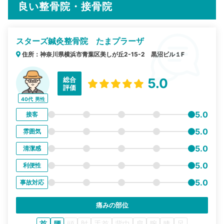
良い整骨院・接骨院
スターズ鍼灸整骨院 たまプラーザ
住所：神奈川県横浜市青葉区美しが丘2-15-2 黒沼ビル１F
総合
5.0
評価
40代
男性
5.0
接客
5.0
雰囲気
5.0
清潔感
5.0
利便性
5.0
事故対応
痛みの部位
首
腰
頭
肘
手首
背中
肩
腕
膝
足