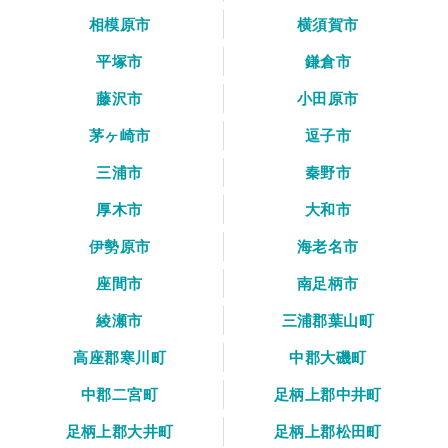
相模原市
横須賀市
平塚市
鎌倉市
藤沢市
小田原市
茅ヶ崎市
逗子市
三浦市
秦野市
厚木市
大和市
伊勢原市
海老名市
座間市
南足柄市
綾瀬市
三浦郡葉山町
高座郡寒川町
中郡大磯町
中郡二宮町
足柄上郡中井町
足柄上郡大井町
足柄上郡松田町