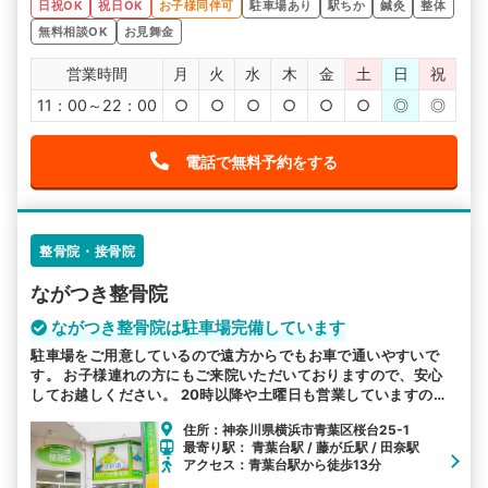
日祝OK
祝日OK
お子様同伴可
駐車場あり
駅ちか
鍼灸
整体
無料相談OK
お見舞金
営業時間
月
火
水
木
金
土
日
祝
11：00～22：00
○
○
○
○
○
○
◎
◎
電話で無料予約をする
整骨院・接骨院
ながつき整骨院
ながつき整骨院は駐車場完備しています
駐車場をご用意しているので遠方からでもお車で通いやすいで
す。 お子様連れの方にもご来院いただいておりますので、安心
してお越しください。 20時以降や土曜日も営業していますの
で、平日お忙しい方も通いやすい環境を整えています。
住所：神奈川県横浜市青葉区桜台25-1
最寄り駅： 青葉台駅 / 藤が丘駅 / 田奈駅
アクセス：青葉台駅から徒歩13分