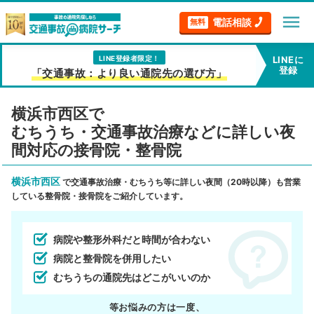
menu
電話相談
無料
LINE登録者限定！
LINEに
登録
「交通事故：より良い通院先の選び方」
横浜市西区で
むちうち・交通事故治療などに詳しい夜
間対応の接骨院・整骨院
横浜市西区
で交通事故治療・むちうち等に詳しい夜間（20時以降）も営業
している整骨院・接骨院をご紹介しています。
病院や整形外科だと時間が合わない
病院と整骨院を併用したい
むちうちの通院先はどこがいいのか
等お悩みの方は一度、