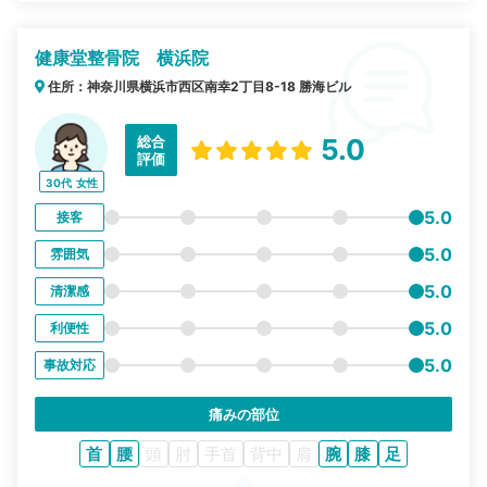
健康堂整骨院 横浜院
住所：神奈川県横浜市西区南幸2丁目8-18 勝海ビル
総合
5.0
評価
30代
女性
5.0
接客
5.0
雰囲気
5.0
清潔感
5.0
利便性
5.0
事故対応
痛みの部位
首
腰
頭
肘
手首
背中
肩
腕
膝
足