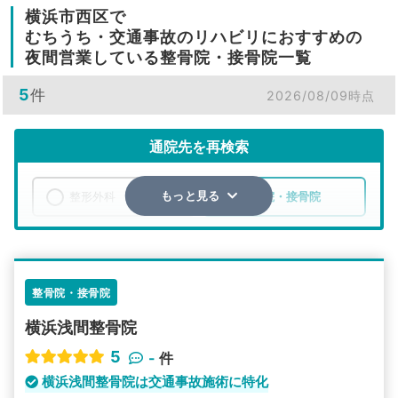
横浜市西区で
むちうち・交通事故のリハビリにおすすめの
夜間営業している整骨院・接骨院一覧
5
件
2026/08/09時点
通院先を再検索
整形外科
整骨院・接骨院
もっと見る
エリア
神奈川県
横浜市西区
検索する
整骨院・接骨院
横浜浅間整骨院
詳細条件で絞り込む
5
-
件
その他の検索方法
横浜浅間整骨院は交通事故施術に特化