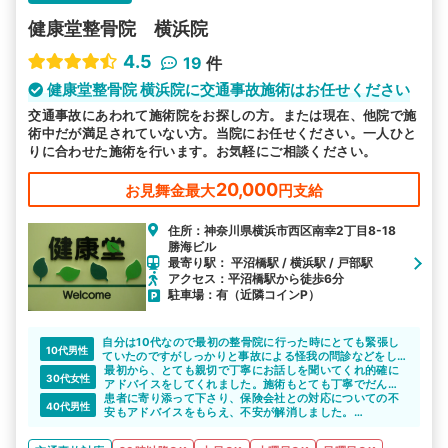
健康堂整骨院 横浜院
4.5
19
件
健康堂整骨院 横浜院に交通事故施術はお任せください
交通事故にあわれて施術院をお探しの方。または現在、他院で施
術中だが満足されていない方。当院にお任せください。一人ひと
りに合わせた施術を行います。お気軽にご相談ください。
20,000
お見舞金最大
円支給
住所：神奈川県横浜市西区南幸2丁目8-18
勝海ビル
最寄り駅： 平沼橋駅 / 横浜駅 / 戸部駅
アクセス：平沼橋駅から徒歩6分
駐車場：有（近隣コインP）
自分は10代なので最初の整骨院に行った時にとても緊張し
10代男性
ていたのですがしっかりと事故による怪我の問診などをし
てくれて自分が痛い所、違和感を持っている所を適格に治
最初から、とても親切で丁寧にお話しを聞いてくれ的確に
30代女性
療してもらいました
アドバイスをしてくれました。施術もとても丁寧でだんだ
ん良好に向かってます。スタッフの先生方も気さくで話し
患者に寄り添って下さり、保険会社との対応についての不
40代男性
やすく、雰囲気がとてもいいので、お友達にも紹介しまし
安もアドバイスをもらえ、不安が解消しました。
た。
治療についても、いつも丁寧にしっかりやって下さるの
で、当初の辛さも緩和されてきています(現在治療中)