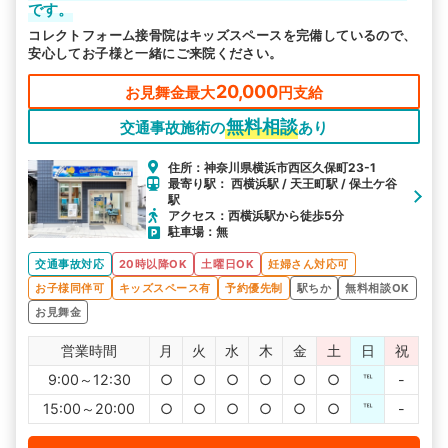
です。
コレクトフォーム接骨院はキッズスペースを完備しているので、
安心してお子様と一緒にご来院ください。
20,000
お見舞金最大
円支給
無料相談
交通事故施術の
あり
住所：神奈川県横浜市西区久保町23-1
最寄り駅： 西横浜駅 / 天王町駅 / 保土ケ谷
駅
アクセス：西横浜駅から徒歩5分
駐車場：無
交通事故対応
20時以降OK
土曜日OK
妊婦さん対応可
お子様同伴可
キッズスペース有
予約優先制
駅ちか
無料相談OK
お見舞金
営業時間
月
火
水
木
金
土
日
祝
9:00～12:30
○
○
○
○
○
○
℡
-
15:00～20:00
○
○
○
○
○
○
℡
-