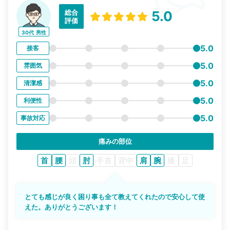
総合
5.0
評価
30代
男性
5.0
接客
5.0
雰囲気
5.0
清潔感
5.0
利便性
5.0
事故対応
痛みの部位
首
腰
頭
肘
手首
背中
肩
腕
膝
足
とても感じが良く困り事も全て教えてくれたので安心して使
えた。ありがとうございます！