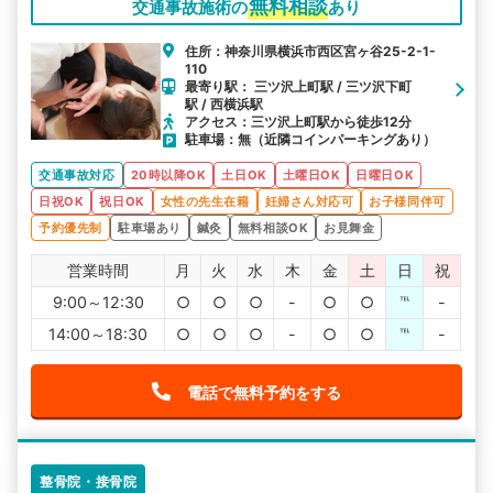
無料相談
交通事故施術の
あり
住所：神奈川県横浜市西区宮ヶ谷25-2-1-
110
最寄り駅： 三ツ沢上町駅 / 三ツ沢下町
駅 / 西横浜駅
アクセス：三ツ沢上町駅から徒歩12分
駐車場：無（近隣コインパーキングあり）
交通事故対応
20時以降OK
土日OK
土曜日OK
日曜日OK
日祝OK
祝日OK
女性の先生在籍
妊婦さん対応可
お子様同伴可
予約優先制
駐車場あり
鍼灸
無料相談OK
お見舞金
営業時間
月
火
水
木
金
土
日
祝
9:00～12:30
○
○
○
-
○
○
℡
-
14:00～18:30
○
○
○
-
○
○
℡
-
電話で無料予約をする
整骨院・接骨院