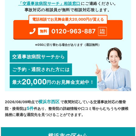
「交通事故病院サーチ」相談窓口
にご連絡ください。
事故対応の相談員が無料で相談対応致します。
電話相談でお見舞金最大20,000円が貰える
0120-963-887
24h
無料
対応
※050に切り替わる場合があります（通話無料）
交通事故病院サーチから
ご予約・通院された方には
20,000
最大
円
のお見舞金支給中！
横浜市西区
2026/08/09時点で
で夜間対応している交通事故対応の整骨
5件
院・接骨院は
件あり、整骨院の詳細情報や口コミ等からむちうちや腰椎
捻挫に最適な通院先を見つけることができます。
横浜市の区から