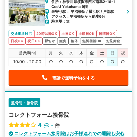
住所：神奈川県横浜市西区南幸2-16-1
CeeU Yokohama 9階
最寄り駅： 平沼橋駅 / 横浜駅 / 戸部駅
アクセス：平沼橋駅から徒歩6分
駐車場：無
交通事故対応
20時以降OK
土日OK
土曜日OK
日曜日OK
日祝OK
祝日OK
駅ちか
鍼灸
整体
無料相談OK
お見舞金
営業時間
月
火
水
木
金
土
日
祝
10:00～20:00
○
○
○
○
○
○
○
○
電話で無料予約をする
整骨院・接骨院
コレクトフォーム接骨院
4
-
件
コレクトフォーム接骨院はお子様連れでの通院も安心