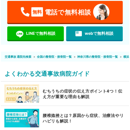
電話で無料相談
無料
featured_play_list
LINEで無料相談
webで無料相談
交通事故 通院先検索
全国の整骨院・接骨院一覧
神奈川県の整骨院・接骨院一覧
横浜
よくわかる交通事故病院ガイド
むちうちの症状の伝え方ポイント4つ！伝
え方が重要な理由も解説
腰椎捻挫とは？原因から症状、治療法やリ
ハビリも解説！