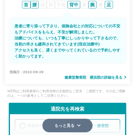
首
腰
頭
肘
手首
背中
肩
腕
膝
足
患者に寄り添って下さり、保険会社との対応についての不安
もアドバイスをもらえ、不安が解消しました。
治療についても、いつも丁寧にしっかりやって下さるので、
当初の辛さも緩和されてきています(現在治療中)
アクセスも良く、遅くまでやってくれているので予約しやす
く助かってます。
投稿日：2023-09-29
健康堂整骨院 横浜院の詳細を見る
※評判はご利用者様のご利用当時の主観的なご意見・ご感想です。その点ご理解
の上、一つの参考としてご活用ください。
通院先を再検索
整形外科
整骨院・接骨院
もっと見る