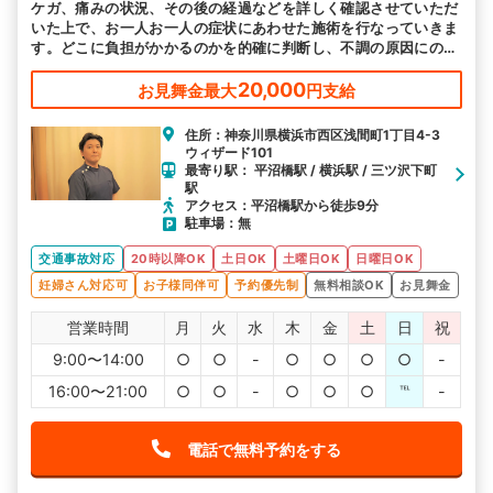
ケガ、痛みの状況、その後の経過などを詳しく確認させていただ
駅から探す
院名から探す
いた上で、お一人お一人の症状にあわせた施術を行なっていきま
す。どこに負担がかかるのかを的確に判断し、不調の原因にのみ
アプローチしますので安心してお越しください。
20,000
お見舞金最大
円支給
住所：神奈川県横浜市西区浅間町1丁目4-3
ウィザード101
最寄り駅： 平沼橋駅 / 横浜駅 / 三ツ沢下町
駅
アクセス：平沼橋駅から徒歩9分
駐車場：無
交通事故対応
20時以降OK
土日OK
土曜日OK
日曜日OK
妊婦さん対応可
お子様同伴可
予約優先制
無料相談OK
お見舞金
営業時間
月
火
水
木
金
土
日
祝
9:00〜14:00
○
○
-
○
○
○
○
-
16:00〜21:00
○
○
-
○
○
○
℡
-
電話で無料予約をする