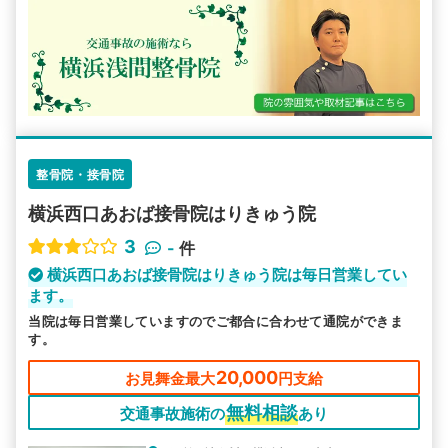
整骨院・接骨院
横浜西口あおば接骨院はりきゅう院
3
-
件
横浜西口あおば接骨院はりきゅう院は毎日営業してい
ます。
当院は毎日営業していますのでご都合に合わせて通院ができま
す。
20,000
お見舞金最大
円支給
無料相談
交通事故施術の
あり