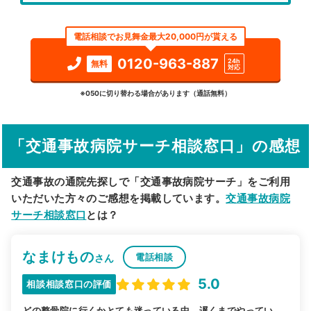
エリア
神奈川県
横浜市西区
電話相談でお見舞金最大20,000円が貰える
検索する
0120-963-887
24h
無料
対応
詳細条件で絞り込む
※050に切り替わる場合があります（通話無料）
その他の検索方法
「交通事故病院サーチ相談窓口」の感想
駅から探す
院名から探す
交通事故の通院先探しで「交通事故病院サーチ」をご利用
いただいた方々のご感想を掲載しています。
交通事故病院
サーチ相談窓口
とは？
なまけもの
電話相談
さん
5.0
相談相談窓口の評価
どの整骨院に行くかとても迷っている中、遅くまでやってい