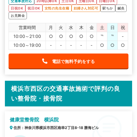
交通事故対応
20時以降OK
土日OK
土曜日OK
日曜日OK
アクセスも良く、遅くまでやってくれているので予約しや
すく助かってます。
日祝OK
祝日OK
女性の先生在籍
妊婦さん対応可
駅ちか
鍼灸
お見舞金
営業時間
月
火
水
木
金
土
日
祝
10:00～21:00
○
○
○
○
○
℡
℡
-
10:00～19:00
-
-
-
-
-
○
○
○
電話で無料予約をする
横浜市西区の交通事故施術で評判の良
い整骨院・接骨院
健康堂整骨院 横浜院
住所：神奈川県横浜市西区南幸2丁目8-18 勝海ビル