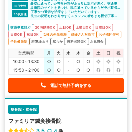
最初に通っていた整形外科があまりに対応が悪く、交通事
50代女性
故病院のサイトを見つけ、現在通っているからだラボ整骨
院センター北院を紹介していただきました。転院してから
丁寧かつ適切な治療をしていただいています。
30代男性
は丁寧に対応していただき、安心して通っています。まだ
先生の説明もわかりやすくスタッフの皆さまも親切丁寧で
完治はしていませんが、施術後は体が楽になります。感謝
いつも感謝しています。
しています
交通事故対応
20時以降OK
土日OK
土曜日OK
日曜日OK
予約が取れないのと人気なので待ち時間が長いのが少し残
念です
日祝OK
祝日OK
女性の先生在籍
妊婦さん対応可
お子様同伴可
予約優先制
駐車場あり
駅ちか
無料相談OK
お見舞金
営業時間
月
火
水
木
金
土
日
祝
10:00～13:30
○
○
-
○
○
◎
◎
◎
15:50～21:00
○
○
-
○
○
◎
◎
◎
電話で無料予約をする
整骨院・接骨院
ファミリア鍼灸接骨院
3.5
4
件