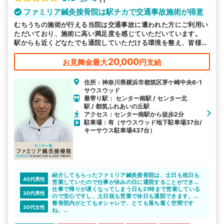
ファミリア鍼灸接骨院は駅チカで交通事故施術が得意
むちうちの施術が行える当院は交通事故に遭われた方にご利用い
ただいており、施術に高い満足度を感じていただいています。
駅からも近くどなたでも通院していただける環境を整え、皆様の
お越しをお待ちしております。
20,000
お見舞金最大
円支給
住所：神奈川県横浜市都筑区茅ケ崎中央6-1
サウスウッド
最寄り駅： センター南駅 / センター北
駅 / 都筑ふれあいの丘駅
アクセス：センター南駅から徒歩2分
駐車場：有（サウスウッド地下駐車場37台/
キーサウス駐車場437台）
紹介してもらったファミリア鍼灸接骨院は、土日も祝日も
40代男性
営業していたので仕事が休みの日に通院することができま
した。
仕事で帰りが遅くなってしまう日も21時まで営業している
30代男性
通院期間が長くなると、毎回平日に通うというのも難しい
ので安心ですし、土日祝も営業で休日も通院できます。
時があるので大変助かりました。
無理なく継続的な通院をしやすいのが嬉しいポイントで
整骨院内がとてもオシャレで、とても落ち着く空間です
30代女性
す。
ね。