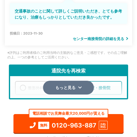
交通事故のことに関して詳しくご説明いただき、とても参考
になり、治療もしっかりとしていただき良かったです。
投稿日：2023-11-30
センター南接骨院の詳細を見る
※評判はご利用者様のご利用当時の主観的なご意見・ご感想です。その点ご理解
の上、一つの参考としてご活用ください。
通院先を再検索
整形外科
整骨院・接骨院
もっと見る
エリア
神奈川県
横浜市都筑区
電話相談でお見舞金最大20,000円が貰える
検索する
0120-963-887
24h
無料
対応
詳細条件で絞り込む