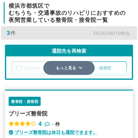
横浜市都筑区で
むちうち・交通事故のリハビリにおすすめの
夜間営業している整骨院・接骨院一覧
3
件
2026/08/10時点
通院先を再検索
整形外科
整骨院・接骨院
もっと見る
エリア
神奈川県
横浜市都筑区
検索する
整骨院・接骨院
プリーズ整骨院
詳細条件で絞り込む
4
-
件
その他の検索方法
プリーズ整骨院は休日も通院できます。