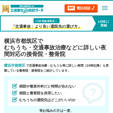
menu
電話相談
無料
LINE登録者限定！
LINEに
登録
「交通事故：より良い通院先の選び方」
横浜市都筑区で
むちうち・交通事故治療などに詳しい夜
間対応の接骨院・整骨院
横浜市都筑区
で交通事故治療・むちうち等に詳しい夜間（20時以降）も営
業している整骨院・接骨院をご紹介しています。
病院や整形外科だと時間が合わない
病院と整骨院を併用したい
むちうちの通院先はどこがいいのか
等お悩みの方は一度、