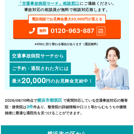
「交通事故病院サーチ」相談窓口
にご連絡ください。
事故対応の相談員が無料で相談対応致します。
電話相談でお見舞金最大20,000円が貰える
0120-963-887
24h
無料
対応
※050に切り替わる場合があります（通話無料）
交通事故病院サーチから
ご予約・通院された方には
20,000
最大
円
のお見舞金支給中！
横浜市都筑区
2026/08/10時点で
で夜間対応している交通事故対応の整骨
3件
院・接骨院は
件あり、整骨院の詳細情報や口コミ等からむちうちや腰椎
捻挫に最適な通院先を見つけることができます。
横浜市の区から