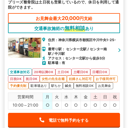
プリーズ整骨院は土日祝も営業しているので、休日を利用して通
駅から探す
院名から探す
院ができます。
20,000
お見舞金最大
円支給
無料相談
交通事故施術の
あり
住所：神奈川県横浜市都筑区中川中央1-25-
1
最寄り駅： センター北駅 / センター南
駅 / 中川駅
アクセス：センター北駅から徒歩3分
駐車場：有
交通事故対応
20時以降OK
土日OK
土曜日OK
日曜日OK
日祝OK
祝日OK
女性の先生在籍
妊婦さん対応可
お子様同伴可
予約優先制
駐車場あり
駅ちか
鍼灸
無料相談OK
お見舞金
営業時間
月
火
水
木
金
土
日
祝
10:00～21:00
○
○
○
○
○
○
○
○
電話で無料予約をする