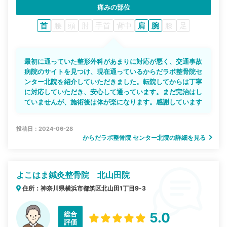
痛みの部位
首
腰
頭
肘
手首
背中
肩
腕
膝
足
最初に通っていた整形外科があまりに対応が悪く、交通事故
病院のサイトを見つけ、現在通っているからだラボ整骨院セ
ンター北院を紹介していただきました。転院してからは丁寧
に対応していただき、安心して通っています。まだ完治はし
ていませんが、施術後は体が楽になります。感謝しています
投稿日：2024-06-28
からだラボ整骨院 センター北院の詳細を見る
よこはま鍼灸整骨院 北山田院
住所：神奈川県横浜市都筑区北山田1丁目9-3
総合
5.0
評価