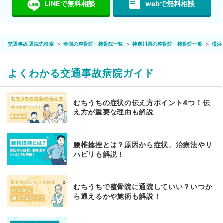
featured_play_list
LINEで無料相談
webで無料相談
交通事故 通院先検索
全国の整骨院・接骨院一覧
神奈川県の整骨院・接骨院一覧
横浜
よくわかる交通事故病院ガイド
むちうちの症状の伝え方ポイント4つ！伝
え方が重要な理由も解説
腰椎捻挫とは？原因から症状、治療法やリ
ハビリも解説！
むちうちで整骨院に通院していい？いつか
ら通えるかや施術も解説！