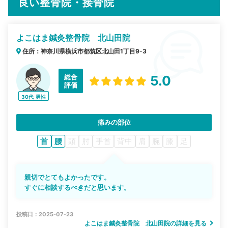
良い整骨院・接骨院
よこはま鍼灸整骨院 北山田院
住所：神奈川県横浜市都筑区北山田1丁目9-3
総合
5.0
評価
30代
男性
痛みの部位
首
腰
頭
肘
手首
背中
肩
腕
膝
足
親切でとてもよかったです。
すぐに相談するべきだと思います。
投稿日：2025-07-23
よこはま鍼灸整骨院 北山田院の詳細を見る