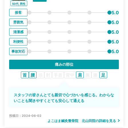
50代
男性
5.0
接客
5.0
雰囲気
5.0
清潔感
5.0
利便性
5.0
事故対応
痛みの部位
首
腰
頭
肘
手首
背中
肩
腕
膝
足
スタッフの皆さんとても親切で心づかいを感じる。わからな
いことも聞きやすくとても安心して通える
投稿日：2024-06-02
よこはま鍼灸整骨院 北山田院の詳細を見る