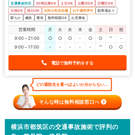
院長先生を始め、スタッフが身体の痛みや悩みに熱心に耳
交通事故対応
20時以降OK
土日OK
土曜日OK
日曜日OK
を傾けてくれるので、悩みをしっかりと相談できます。
交通事故による怪我の施術だけではなく、アフターケアの
日祝OK
祝日OK
女性の先生在籍
お子様同伴可
駐車場あり
アドバイスをしてくれると思います。
駅ちか
鍼灸
整体
無料相談OK
お見舞金
営業時間
月
火
水
木
金
土
日
祝
9:00～21:00
○
○
○
-
○
○
℡
-
9:00～17:00
-
-
-
-
-
℡
○
○
電話で無料予約をする
どの通院先を選べばよいか分からない...
そんな時は無料相談窓口へ
横浜市都筑区の交通事故施術で評判の