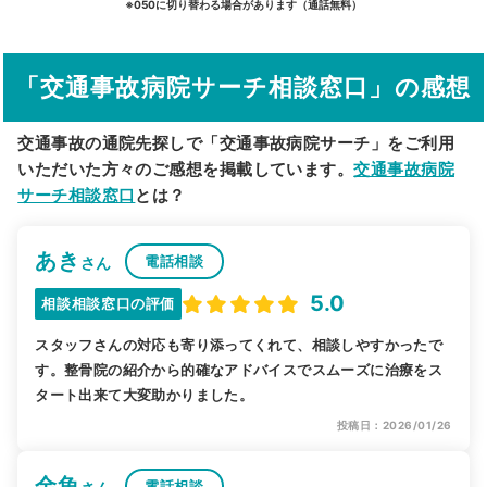
※050に切り替わる場合があります（通話無料）
その他の検索方法
「交通事故病院サーチ相談窓口」の感想
駅から探す
院名から探す
交通事故の通院先探しで「交通事故病院サーチ」をご利用
いただいた方々のご感想を掲載しています。
交通事故病院
サーチ相談窓口
とは？
あき
電話相談
さん
5.0
相談相談窓口の評価
スタッフさんの対応も寄り添ってくれて、相談しやすかったで
す。整骨院の紹介から的確なアドバイスでスムーズに治療をス
タート出来て大変助かりました。
投稿日：2026/01/26
金魚
電話相談