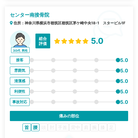
センター南接骨院
住所：神奈川県横浜市都筑区都筑区茅ケ崎中央18-1 スタービル1F
総合
5.0
評価
30代
男性
5.0
接客
5.0
雰囲気
5.0
清潔感
5.0
利便性
5.0
事故対応
痛みの部位
首
腰
頭
肘
手首
背中
肩
腕
膝
足