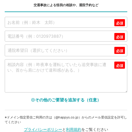
交通事故による怪我の相談や、通院予約など
その他のご要望を追加する（任意）
add_circle_outline
※ドメイン指定受信ご利用の方は（@happys.co.jp）からのメール受信設定を許可し
てください
プライバシーポリシー
と
利用規約
をご覧ください