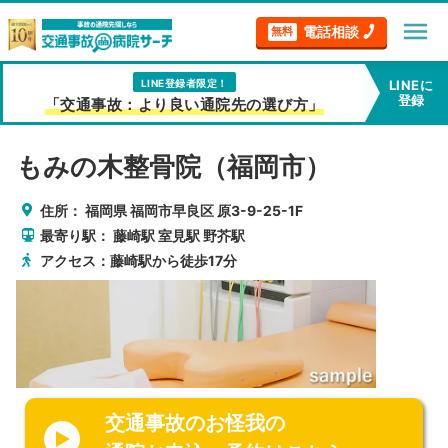
menu
電話相談
無料
LINE登録者限定！
LINEに
登録
「交通事故：より良い通院先の選び方」
もみの木整骨院（福岡市）
住所：
福岡県
福岡市早良区
原3-9-25-1F
最寄り駅：
藤崎駅
室見駅
野芥駅
アクセス：藤崎駅から徒歩17分
交通事故のお怪我の