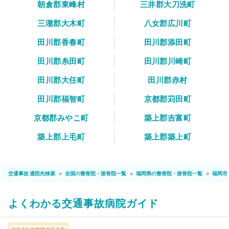
朝倉郡東峰村
三井郡大刀洗町
三潴郡大木町
八女郡広川町
田川郡香春町
田川郡添田町
田川郡糸田町
田川郡川崎町
田川郡大任町
田川郡赤村
田川郡福智町
京都郡苅田町
京都郡みやこ町
築上郡吉富町
築上郡上毛町
築上郡築上町
交通事故 通院先検索
全国の整骨院・接骨院一覧
福岡県の整骨院・接骨院一覧
福岡市
よくわかる交通事故病院ガイド