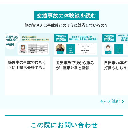
交通事故の体験談を読む
他の皆さんは事故後どのように対応しているの？
妊娠中の事故でむちう
追突事故で後から痛み
自転車vs車
ちに！整形外科で治療
が…整形外科と整骨院
打撲やむちう
できず
の併用通院〜示談まで
を進めるまで
もっと読む
この院にお問い合わせ