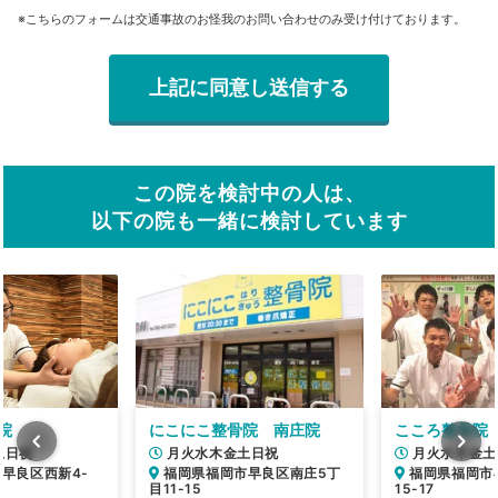
※こちらのフォームは交通事故のお怪我のお問い合わせのみ受け付けております。
この院を検討中の人は、
以下の院も一緒に検討しています
院
にこにこ整骨院 南庄院
こころ整骨院
土日祝
月火水木金土日祝
月火水木金土
早良区西新4-
福岡県福岡市早良区南庄5丁
福岡県福岡市
目11-15
15-17