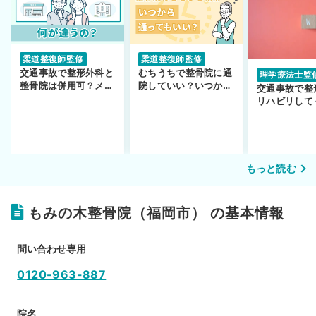
柔道整復師監修
柔道整復師監修
交通事故で整形外科と
むちうちで整骨院に通
理学療法士監
整骨院は併用可？メリ
院していい？いつから
交通事故で整
ットや注意点を解説
通えるかや施術も解
リハビリして
説！
い…転院する
もっと読む
もみの木整骨院（福岡市） の基本情報
問い合わせ専用
0120-963-887
院名