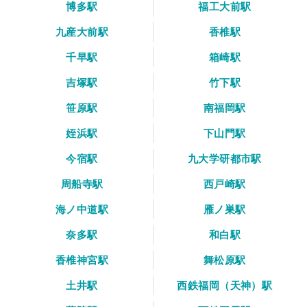
博多駅
福工大前駅
九産大前駅
香椎駅
千早駅
箱崎駅
吉塚駅
竹下駅
笹原駅
南福岡駅
姪浜駅
下山門駅
今宿駅
九大学研都市駅
周船寺駅
西戸崎駅
海ノ中道駅
雁ノ巣駅
奈多駅
和白駅
香椎神宮駅
舞松原駅
土井駅
西鉄福岡（天神）駅