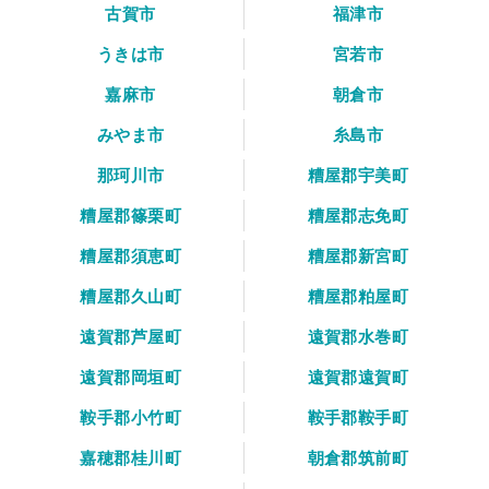
古賀市
福津市
うきは市
宮若市
嘉麻市
朝倉市
みやま市
糸島市
那珂川市
糟屋郡宇美町
糟屋郡篠栗町
糟屋郡志免町
糟屋郡須恵町
糟屋郡新宮町
糟屋郡久山町
糟屋郡粕屋町
遠賀郡芦屋町
遠賀郡水巻町
遠賀郡岡垣町
遠賀郡遠賀町
鞍手郡小竹町
鞍手郡鞍手町
嘉穂郡桂川町
朝倉郡筑前町