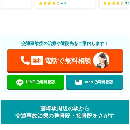
0
4.0
3.5
交通事故後の治療や通院先をご案内します！
電話で無料相談
無料
featured_play_list
LINEで無料相談
webで無料相談
藤崎駅周辺の駅から
交通事故治療の整骨院・接骨院をさがす