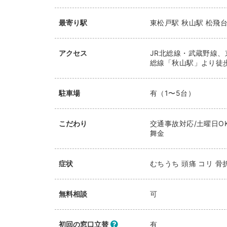
最寄り駅
東松戸駅
秋山駅
松飛
アクセス
JR北総線・武蔵野線、
総線「秋山駅」より徒歩15
駐車場
有（1〜5台）
こだわり
交通事故対応/土曜日OK
舞金
症状
むちうち 頭痛 コリ 骨
無料相談
可
初回の窓口立替
有