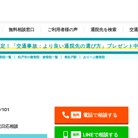
無料相談窓口
ご利用者様の声
通院先を検索
交通
者限定！「交通事故：より良い通院先の選び方」プレゼント
骨院一覧
松戸市の整骨院・接骨院一覧
東松戸駅
おりーぶ整骨院
101
電話で相談する
無料
※祝日応相談
LINEで相談する
無料