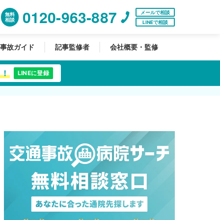
0120-963-887
メールで相談
無料
相談
LINEで相談
事故ガイド
記事監修者
会社概要・監修
中！
LINEに登録