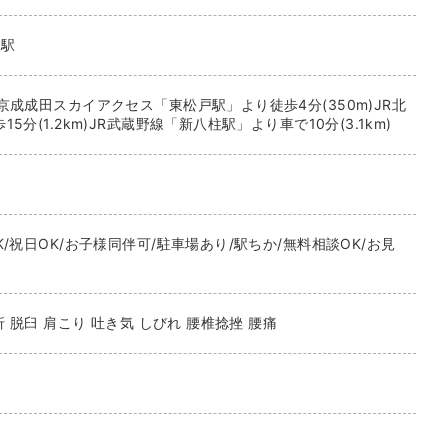
台駅
京成成田スカイアクセス「東松戸駅」より徒歩4分(350m)JR北
分(1.2km)JR武蔵野線「新八柱駅」より車で10分(3.1km)
/祝日OK/お子様同伴可/駐車場あり/駅ちか/無料相談OK/お見
折 脱臼 肩こり 吐き気 しびれ 腰椎捻挫 腰痛