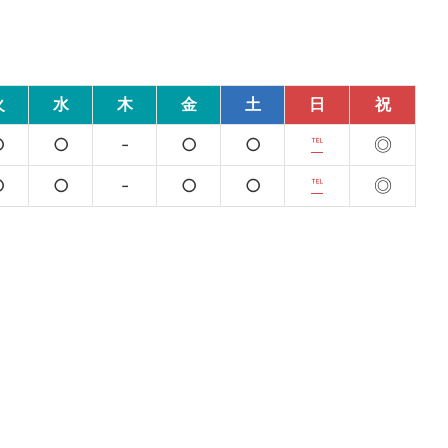
火
水
木
金
土
日
祝
○
○
-
○
○
℡
◎
○
○
-
○
○
℡
◎