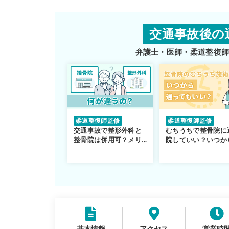
交通事故後の
弁護士・医師・柔道整復
柔道整復師監修
柔道整復師監修
交通事故で整形外科と
むちうちで整骨院に
整骨院は併用可？メリ
院していい？いつか
ットや注意点を解説
通えるかや施術も解
説！
基本情報
アクセス
営業時