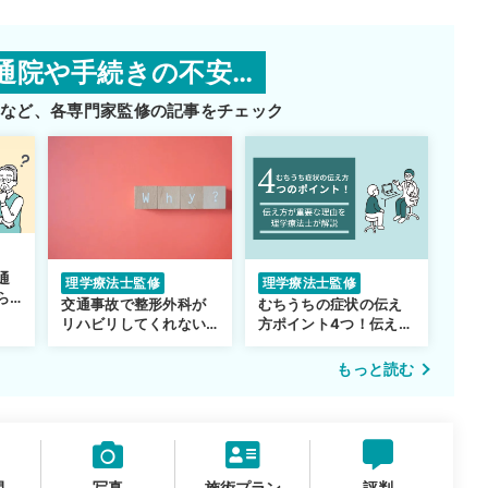
通院や手続きの不安…
師など、
各専門家監修の記事をチェック
通
理学療法士監修
理学療法士監修
ら
交通事故で整形外科が
むちうちの症状の伝え
リハビリしてくれない…
方ポイント4つ！伝え方
転院するべき？
が重要な理由も解説
もっと読む
間
写真
施術プラン
評判