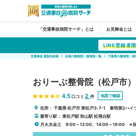
「交通事故病院サーチ」とは
お見舞金とは
LINE登録
交通事故 通院先検索
全国の整骨院・接骨院一覧
千葉県の整骨院・接
おりーぶ整骨院（松戸市）
4.5
2
地図で確認
口コミ
件
住所：
千葉県
松戸市
東松戸3-7-1 泰明第2ハイツ
最寄り駅：
東松戸駅
秋山駅
松飛台駅
月火水金土 9:00～12:00、14:00～19:00 