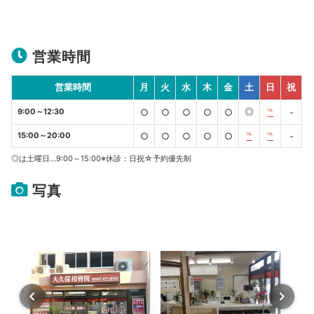
営業時間
営業時間
月
火
水
木
金
土
日
祝
◎
9:00～12:30
○
○
○
○
○
℡
-
15:00～20:00
○
○
○
○
○
℡
℡
-
◎は土曜日…9:00～15:00※休診：日祝☆予約優先制
写真