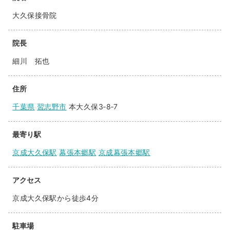
大久保接骨院
院長
細川 拓也
住所
千葉県
習志野市
本大久保3‐8‐7
最寄り駅
京成大久保駅
幕張本郷駅
京成幕張本郷駅
アクセス
京成大久保駅から徒歩4分
駐車場