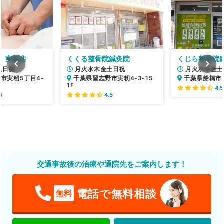
 実籾店
くくる整骨院鍼灸院
くじら整骨院
土日祝
月火水木金土日祝
月火水木金土
市実籾5丁目4-
千葉県習志野市実籾4-3-15
千葉県船橋市三
1F
4.5
5
4.5
交通事故後の治療や通院先をご案内します！
電話で無料相談
無料