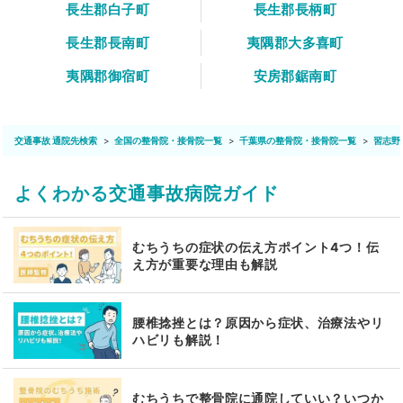
長生郡白子町
長生郡長柄町
長生郡長南町
夷隅郡大多喜町
夷隅郡御宿町
安房郡鋸南町
交通事故 通院先検索
全国の整骨院・接骨院一覧
千葉県の整骨院・接骨院一覧
習志野
よくわかる交通事故病院ガイド
むちうちの症状の伝え方ポイント4つ！伝
え方が重要な理由も解説
腰椎捻挫とは？原因から症状、治療法やリ
ハビリも解説！
むちうちで整骨院に通院していい？いつか