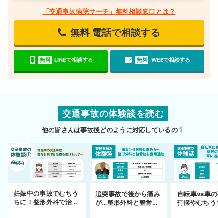
「交通事故病院サーチ」無料相談窓口とは？
無料
電話で相談する
無料
LINEで相談する
無料
WEBで相談する
交通事故の体験談を読む
他の皆さんは事故後どのように対応しているの？
妊娠中の事故でむちう
追突事故で後から痛み
自転車vs車
ちに！整形外科で治療
が…整形外科と整骨院
打撲やむちう
できず
の併用通院〜示談まで
を進めるまで