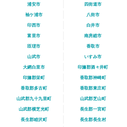
浦安市
四街道市
袖ケ浦市
八街市
印西市
白井市
富里市
南房総市
匝瑳市
香取市
山武市
いすみ市
大網白里市
印旛郡酒々井町
印旛郡栄町
香取郡神崎町
香取郡多古町
香取郡東庄町
山武郡九十九里町
山武郡芝山町
山武郡横芝光町
長生郡一宮町
長生郡睦沢町
長生郡長生村