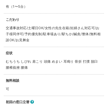
有（1〜5台）
こだわり
交通事故対応/土曜日OK/女性の先生在籍/妊婦さん対応可/お
子様同伴可/予約優先制/駐車場あり/駅ちか/鍼灸/整体/無料相
談OK/お見舞金
症状
むちうち しびれ 肩こり 頭痛 めまい 耳鳴り 骨折 打撲 脱臼
腰椎捻挫 腰痛
無料相談
可
初回の窓口立替