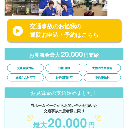
交通事故のお怪我の
通院お申込・予約はこちら
20,000
お見舞金最大
円支給
交通事故対応
土曜日OK
女性の先生在籍
妊婦さん対応可
お子様同伴可
予約優先制
お見舞金の支給始めました！
当ホームページからお問い合わせ頂いた
交通事故の患者様に限り
20,000
最大
円