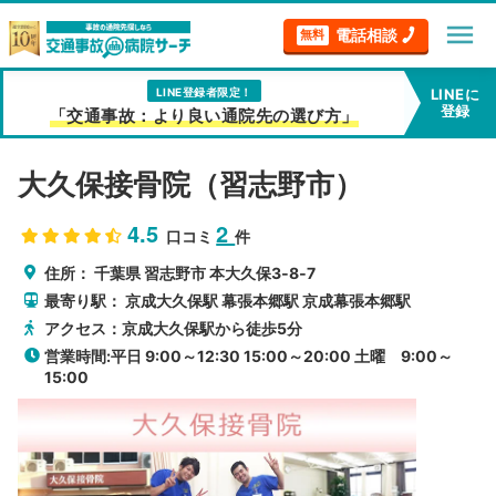
menu
電話相談
無料
LINE登録者限定！
LINEに
登録
「交通事故：より良い通院先の選び方」
大久保接骨院（習志野市）
4.5
2
口コミ
件
住所：
千葉県
習志野市
本大久保3‐8‐7
最寄り駅：
京成大久保駅
幕張本郷駅
京成幕張本郷駅
アクセス：京成大久保駅から徒歩5分
営業時間:平日 9:00～12:30 15:00～20:00 土曜 9:00～
15:00