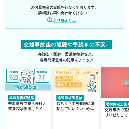
のお見舞金の支給を行なっております。
詳細はお問い合わせください！
お見舞金とは
交通事故後の通院や手続きの不安…
弁護士・医師・柔道整復師など、
各専門家監修の記事をチェック
柔道整復師監修
柔道整復師監修
交通事故で整形外科と
むちうちで整骨院に通
理学療法士監
整骨院は併用可？メリ
院していい？いつから
交通事故で整
ットや注意点を解説
通えるかや施術も解
リハビリして
説！
い…転院する