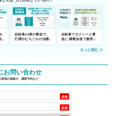
み
自転車vs車の事故で、
自転車でタクシーと事
院の
打撲やむちうちの治療
故に 横断歩道で衝突さ
を進めるまで
れ…
もっと読む
にお問い合わせ
る怪我の相談や、通院予約など