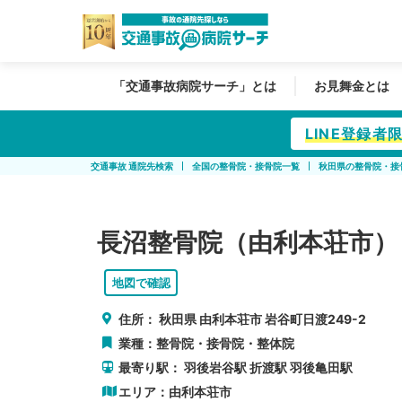
「交通事故病院サーチ」とは
お見舞金とは
LINE登録
交通事故 通院先検索
全国の整骨院・接骨院一覧
秋田県の整骨院・接
長沼整骨院（由利本荘市）
地図で確認
住所：
秋田県
由利本荘市
岩谷町日渡249-2
業種：整骨院・接骨院・整体院
最寄り駅：
羽後岩谷駅
折渡駅
羽後亀田駅
エリア：
由利本荘市