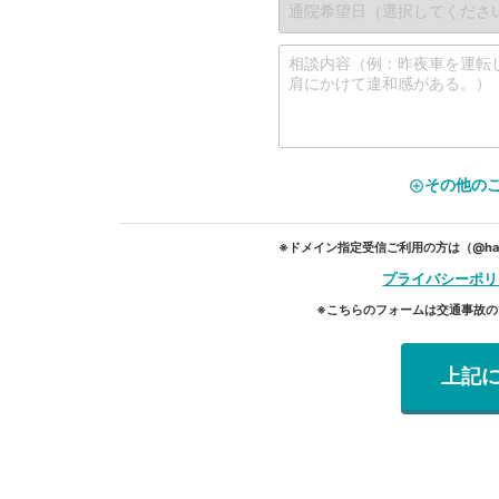
その他の
add_circle_outline
※ドメイン指定受信ご利用の方は（@hap
プライバシーポリ
※こちらのフォームは交通事故