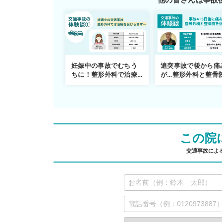
妊娠中の事故でむちう
追突事故で後から痛
ちに！整形外科で治療
が…整形外科と整骨
できず
併用通院〜示談まで
この院
交通事故によ