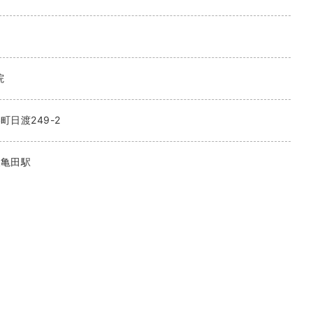
院
町日渡249-2
後亀田駅