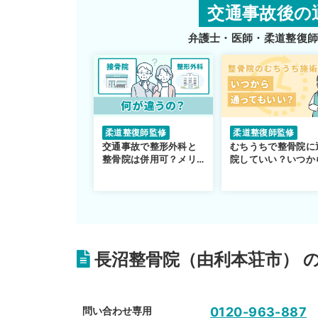
交通事故後の
弁護士・医師・柔道整復
柔道整復師監修
柔道整復師監修
交通事故で整形外科と
むちうちで整骨院に
整骨院は併用可？メリ
院していい？いつか
ットや注意点を解説
通えるかや施術も解
説！
長沼整骨院（由利本荘市） 
問い合わせ専用
0120-963-887