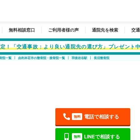
無料相談窓口
ご利用者様の声
通院先を検索
交通
者限定！「交通事故：より良い通院先の選び方」プレゼント
骨院一覧
由利本荘市の整骨院・接骨院一覧
羽後岩谷駅
長沼整骨院
電話で相談する
無料
LINEで相談する
無料