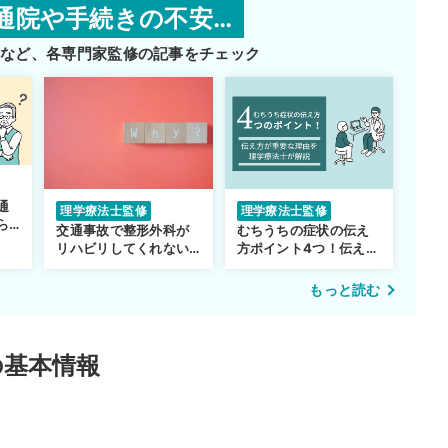
通院や手続きの不安…
師など、
各専門家監修の記事をチェック
通
理学療法士監修
理学療法士監修
ら
交通事故で整形外科が
むちうちの症状の伝え
リハビリしてくれない…
方ポイント4つ！伝え方
転院するべき？
が重要な理由も解説
もっと読む
の基本情報