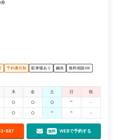
3分
可
予約優先制
駐車場あり
鍼灸
無料相談OK
木
金
土
日
祝
○
○
○
℡
-
○
○
℡
℡
-
63-887
WEBで予約する
無料