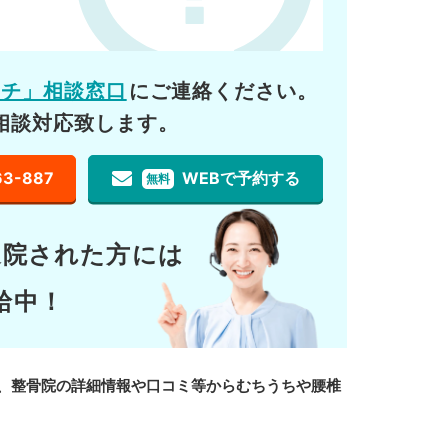
ーチ」相談窓口
にご連絡ください。
相談対応致します。
63-887
WEBで予約する
無料
通院された方には
給中！
、整骨院の詳細情報や口コミ等からむちうちや腰椎