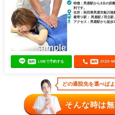
特徴：男鹿駅から3分の距
利です。
住所：秋田県男鹿市船川港船
最寄り駅： 男鹿駅 / 羽立駅 
アクセス：男鹿駅から徒歩
LINEで予約する
0120-9
無料
無料
どの通院先を選べばよい
そんな時は無