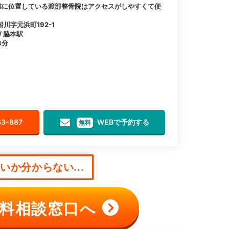
離に位置している渡部整骨院はアクセスがしやすくて便
川字元浜町192-1
/ 脇本駅
3分
63-887
WEBで予約する
無料
か分からない...
料相談窓口へ