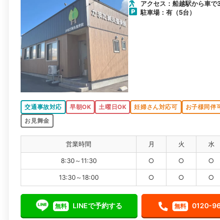
アクセス：船越駅から車で
駐車場：有（5台）
交通事故対応
早朝OK
土曜日OK
妊婦さん対応可
お子様同伴
お見舞金
営業時間
月
火
水
8:30～11:30
○
○
○
13:30～18:00
○
○
○
LINEで予約する
0120-9
無料
無料