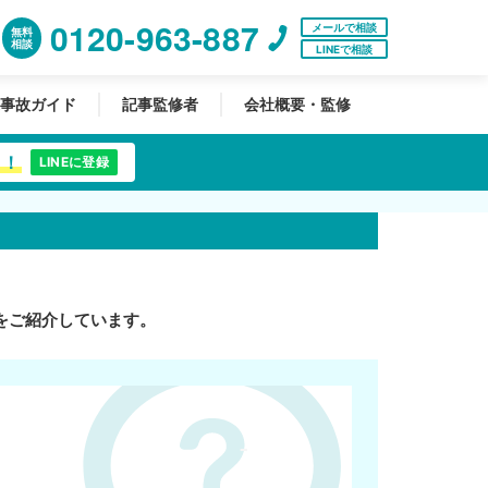
0120-963-887
メールで相談
無料
相談
LINEで相談
事故ガイド
記事監修者
会社概要・監修
中！
LINEに登録
をご紹介しています。