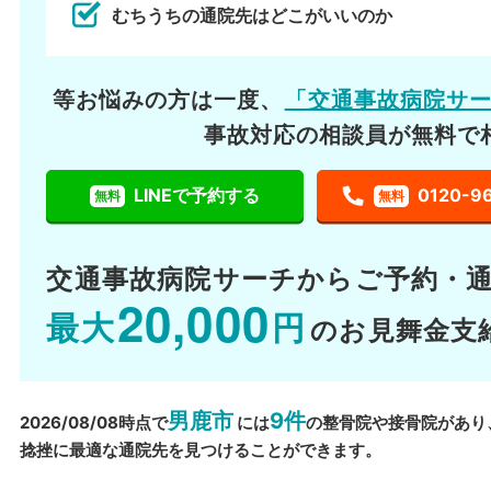
むちうちの通院先はどこがいいのか
等お悩みの方は一度、
「交通事故病院サ
事故対応の相談員が無料で
LINEで予約する
0120-9
無料
無料
交通事故病院サーチから
ご予約・
20,000
最大
円
のお見舞金支
男鹿市
9件
2026/08/08時点で
には
の整骨院や接骨院があり
捻挫に最適な通院先を見つけることができます。