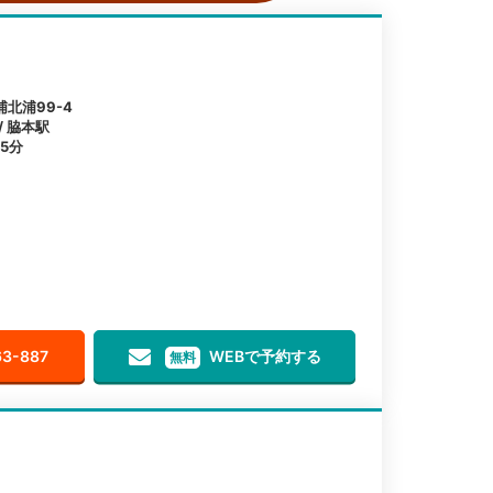
北浦99-4
/ 脇本駅
5分
63-887
WEBで予約する
無料