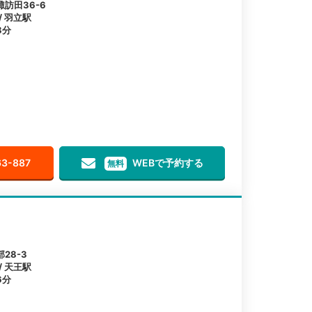
訪田36-6
/ 羽立駅
8分
63-887
WEBで予約する
無料
28-3
/ 天王駅
6分