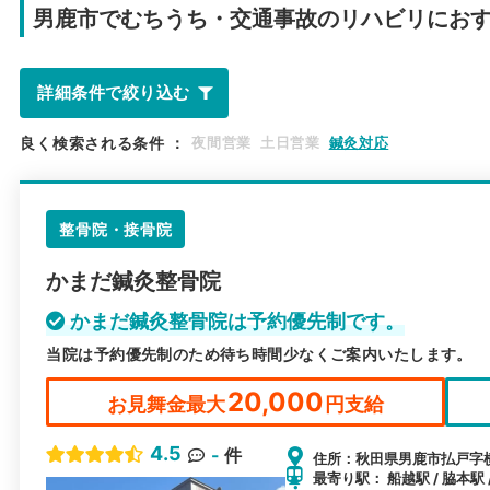
男鹿市で
むちうち・交通事故のリハビリにお
詳細条件で絞り込む
良く検索される条件
：
夜間営業
土日営業
鍼灸対応
整骨院・接骨院
かまだ鍼灸整骨院
かまだ鍼灸整骨院は予約優先制です。
当院は予約優先制のため待ち時間少なくご案内いたします。
20,000
お見舞金最大
円支給
4.5
-
件
住所：秋田県男鹿市払戸字横
最寄り駅： 船越駅 / 脇本駅 