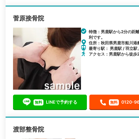
菅原接骨院
特徴：男鹿駅から2分の距
利です。
住所：秋田県男鹿市船川港船
最寄り駅： 男鹿駅 / 羽立駅 
アクセス：男鹿駅から徒歩
LINEで予約する
0120-9
無料
無料
渡部整骨院