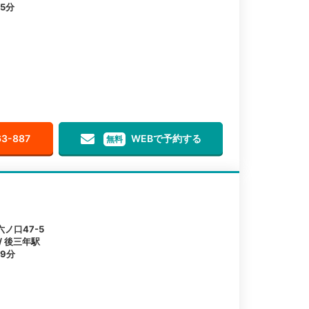
5分
63-887
WEBで予約する
無料
ノ口47-5
/ 後三年駅
9分