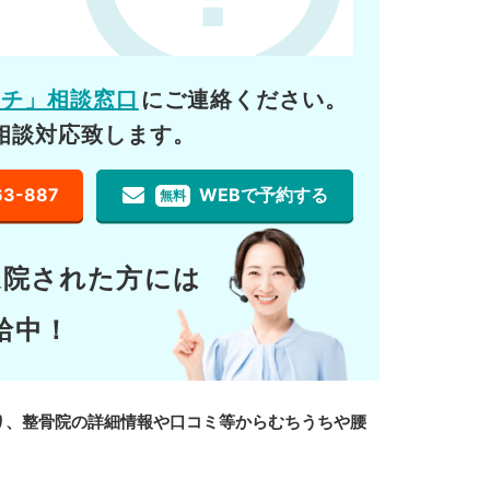
ーチ」相談窓口
にご連絡ください。
相談対応致します。
63-887
WEBで予約する
無料
通院された方には
給中！
り、整骨院の詳細情報や口コミ等からむちうちや腰