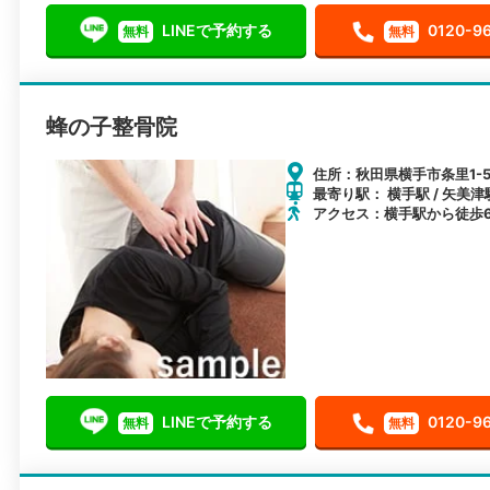
LINEで予約する
0120-9
無料
無料
蜂の子整骨院
住所：秋田県横手市条里1-5
最寄り駅： 横手駅 / 矢美津駅
アクセス：横手駅から徒歩
LINEで予約する
0120-9
無料
無料