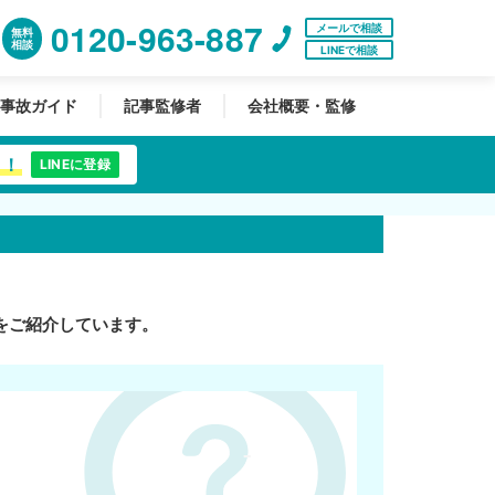
0120-963-887
メールで相談
無料
相談
LINEで相談
事故ガイド
記事監修者
会社概要・監修
中！
LINEに登録
をご紹介しています。