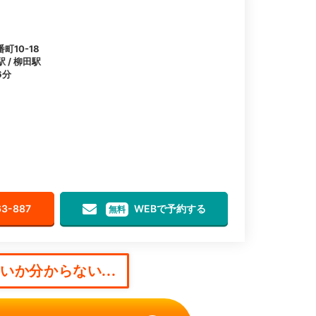
10-18
 / 柳田駅
6分
63-887
WEBで予約する
無料
か分からない...