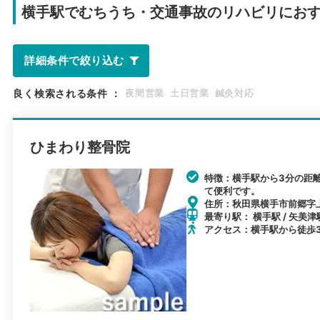
横手駅で
むちうち・交通事故のリハビリにお
詳細条件で絞り込む
良く検索される条件
：
夜間営業
土日営業
鍼灸対応
ひまわり整骨院
特徴：横手駅から3分の距
て便利です。
住所：秋田県横手市前郷字上
最寄り駅： 横手駅 / 矢美津駅
アクセス：横手駅から徒歩