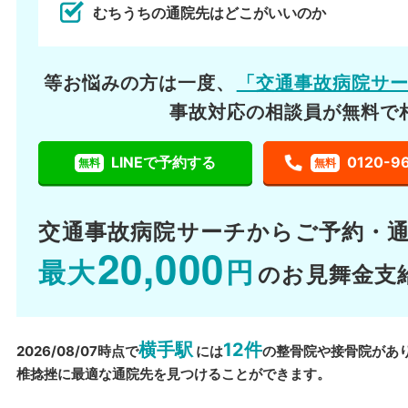
むちうちの通院先はどこがいいのか
等お悩みの方は一度、
「交通事故病院サ
事故対応の相談員が無料で
LINEで予約する
0120-9
無料
無料
交通事故病院サーチから
ご予約・
20,000
最大
円
のお見舞金支
横手駅
12件
2026/08/07時点で
には
の整骨院や接骨院があ
椎捻挫に最適な通院先を見つけることができます。