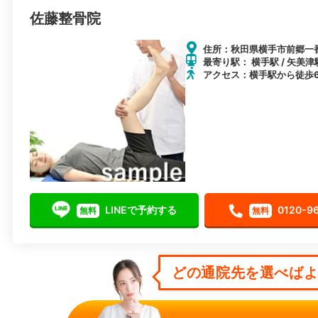
佐藤整骨院
住所：秋田県横手市前郷一番町
最寄り駅： 横手駅 / 矢美津駅
アクセス：横手駅から徒歩
LINEで予約する
0120-9
無料
無料
どの通院先を選べばよい