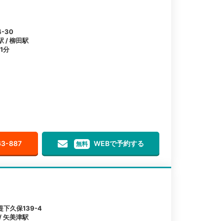
-30
 / 柳田駅
1分
63-887
WEBで予約する
無料
下久保139-4
/ 矢美津駅