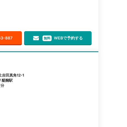
63-887
WEBで予約する
無料
吉田真角12-1
/ 醍醐駅
7分