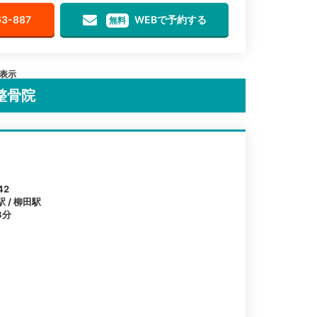
63-887
WEBで予約する
無料
を表示
整骨院
42
 / 柳田駅
3分