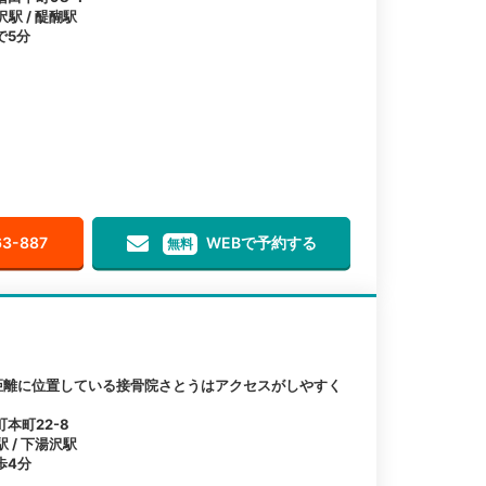
沢駅 / 醍醐駅
で5分
63-887
WEBで予約する
無料
距離に位置している接骨院さとうはアクセスがしやすく
本町22-8
駅 / 下湯沢駅
歩4分