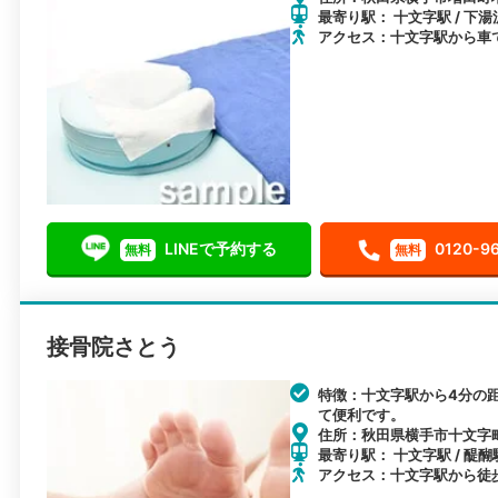
最寄り駅： 十文字駅 / 下湯
アクセス：十文字駅から車
LINEで予約する
0120-9
無料
無料
接骨院さとう
特徴：十文字駅から4分の
て便利です。
住所：秋田県横手市十文字町
最寄り駅： 十文字駅 / 醍醐
アクセス：十文字駅から徒