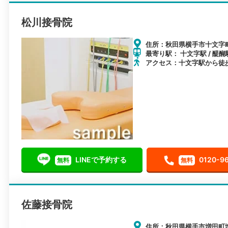
松川接骨院
住所：秋田県横手市十文字町
最寄り駅： 十文字駅 / 醍醐
アクセス：十文字駅から徒
LINEで予約する
0120-9
無料
無料
佐藤接骨院
住所：秋田県横手市増田町増