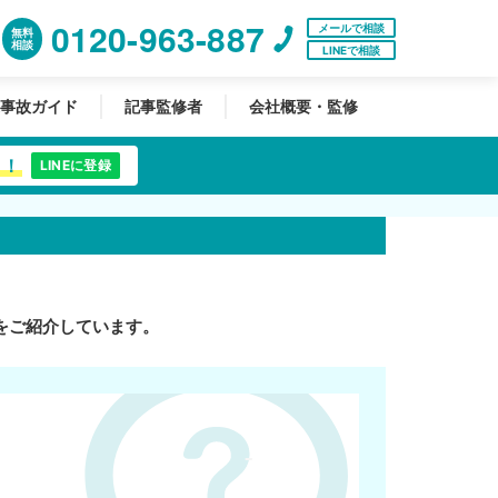
0120-963-887
メールで相談
無料
相談
LINEで相談
事故ガイド
記事監修者
会社概要・監修
中！
LINEに登録
をご紹介しています。