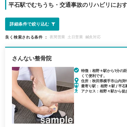
平石駅で
むちうち・交通事故のリハビリにお
詳細条件で絞り込む
良く検索される条件
：
夜間営業
土日営業
鍼灸対応
さんない整骨院
特徴：相野々駅から1分の
くて便利です。
住所：秋田県横手市山内渕中
最寄り駅： 相野々駅 / 平石
アクセス：相野々駅から徒