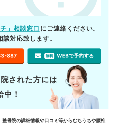
ーチ」相談窓口
にご連絡ください。
相談対応致します。
63-887
WEBで予約する
無料
通院された方には
給中！
、整骨院の詳細情報や口コミ等からむちうちや腰椎