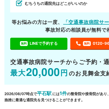
むちうちの通院先はどこがいいのか
等お悩みの方は一度、
「交通事故病院サ
事故対応の相談員が無料で
LINEで予約する
0120-9
無料
無料
交通事故病院サーチから
ご予約・
20,000
最大
円
のお見舞金支
平石駅
1件
2026/08/07時点で
には
の整骨院や接骨院があり
捻挫に最適な通院先を見つけることができます。