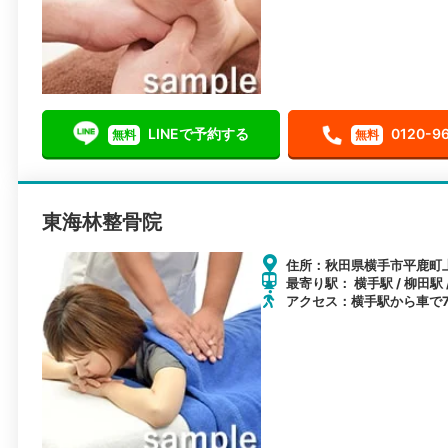
LINEで予約する
0120-9
無料
無料
東海林整骨院
住所：秋田県横手市平鹿町上
最寄り駅： 横手駅 / 柳田駅 
アクセス：横手駅から車で