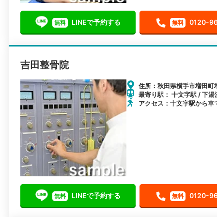
LINEで予約する
0120-9
無料
無料
吉田整骨院
住所：秋田県横手市増田町増
最寄り駅： 十文字駅 / 下湯
アクセス：十文字駅から車
LINEで予約する
0120-9
無料
無料