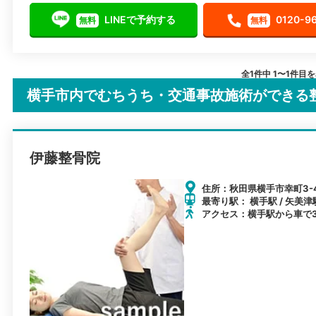
LINEで予約する
0120-9
無料
無料
全1件中 1〜1件目
横手市内でむちうち・交通事故施術ができる
伊藤整骨院
住所：秋田県横手市幸町3-
最寄り駅： 横手駅 / 矢美津駅
アクセス：横手駅から車で