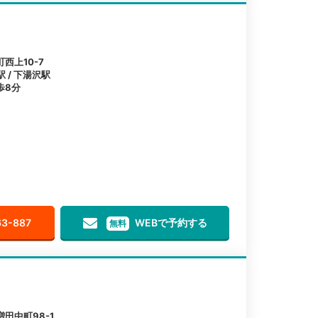
西上10-7
駅 / 下湯沢駅
歩8分
63-887
WEBで予約する
無料
田中町98-1