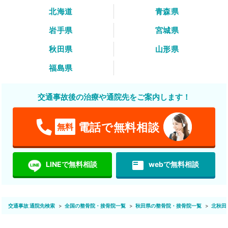
北海道
青森県
岩手県
宮城県
秋田県
山形県
福島県
交通事故後の治療や通院先をご案内します！
電話で無料相談
無料
featured_play_list
LINEで無料相談
webで無料相談
交通事故 通院先検索
全国の整骨院・接骨院一覧
秋田県の整骨院・接骨院一覧
北秋田