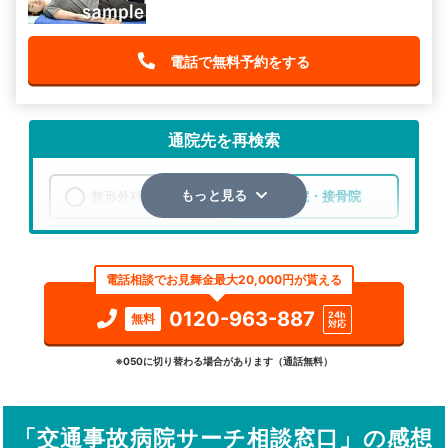
電話で無料予約をする
通院先を再検索
整形外科
整骨院・接骨院
もっと見る
エリア
秋田県
北秋田郡上小阿仁村
電話相談でお見舞金最大20,000円が貰える
検索する
0120-963-887
24h
無料
対応
詳細条件で絞り込む
※050に切り替わる場合があります（通話無料）
その他の検索方法
「交通事故病院サーチ相談窓口」の感想
駅から探す
院名から探す