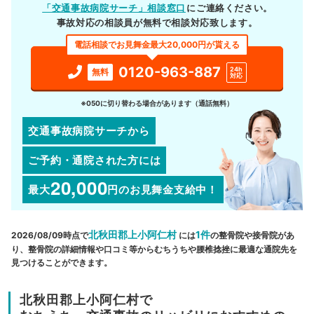
「交通事故病院サーチ」相談窓口
にご連絡ください。
事故対応の相談員が無料で相談対応致します。
電話相談でお見舞金最大20,000円が貰える
0120-963-887
24h
無料
対応
※050に切り替わる場合があります（通話無料）
交通事故病院サーチから
ご予約・通院された方には
20,000
最大
円
のお見舞金支給中！
北秋田郡上小阿仁村
1件
2026/08/09時点で
には
の整骨院や接骨院があ
り、整骨院の詳細情報や口コミ等からむちうちや腰椎捻挫に最適な通院先を
見つけることができます。
北秋田郡上小阿仁村で