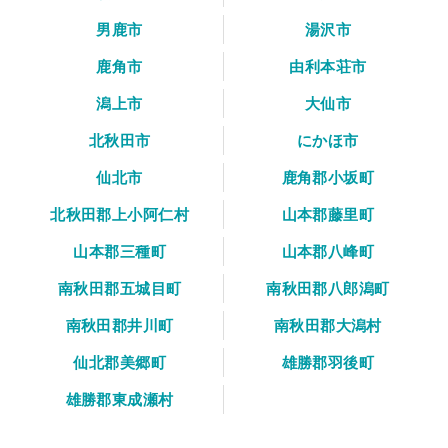
男鹿市
湯沢市
鹿角市
由利本荘市
潟上市
大仙市
北秋田市
にかほ市
仙北市
鹿角郡小坂町
北秋田郡上小阿仁村
山本郡藤里町
山本郡三種町
山本郡八峰町
南秋田郡五城目町
南秋田郡八郎潟町
南秋田郡井川町
南秋田郡大潟村
仙北郡美郷町
雄勝郡羽後町
雄勝郡東成瀬村