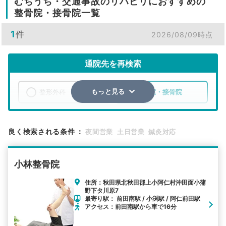
むちうち・交通事故のリハビリにおすすめの
整骨院・接骨院一覧
1
件
2026/08/09時点
通院先を再検索
整形外科
整骨院・接骨院
もっと見る
エリア
秋田県
北秋田郡上小阿仁村
良く検索される条件
：
夜間営業
土日営業
鍼灸対応
検索する
小林整骨院
詳細条件で絞り込む
住所：秋田県北秋田郡上小阿仁村沖田面小蒲
野下タ川原7
その他の検索方法
最寄り駅： 前田南駅 / 小渕駅 / 阿仁前田駅
アクセス：前田南駅から車で16分
駅から探す
院名から探す