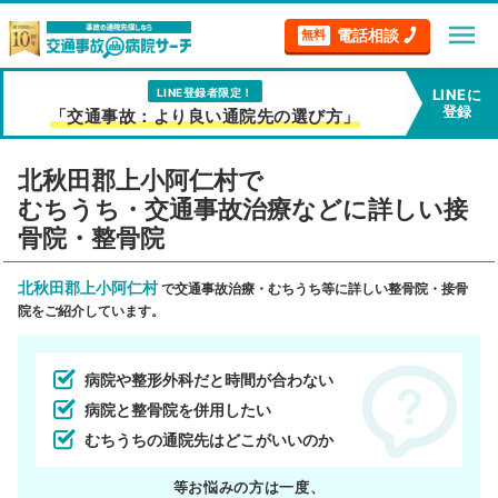
menu
電話相談
無料
LINE登録者限定！
LINEに
登録
「交通事故：より良い通院先の選び方」
北秋田郡上小阿仁村で
むちうち・交通事故治療などに詳しい接
骨院・整骨院
北秋田郡上小阿仁村
で交通事故治療・むちうち等に詳しい整骨院・接骨
院をご紹介しています。
病院や整形外科だと時間が合わない
病院と整骨院を併用したい
むちうちの通院先はどこがいいのか
等お悩みの方は一度、