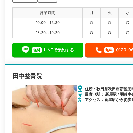
営業時間
月
火
水
10:00～13:30
○
○
○
15:30～19:30
○
○
○
LINEで予約する
0120-9
無料
無料
田中整骨院
住所：秋田県秋田市新屋元町
最寄り駅： 新屋駅 / 羽後牛
アクセス：新屋駅から徒歩1