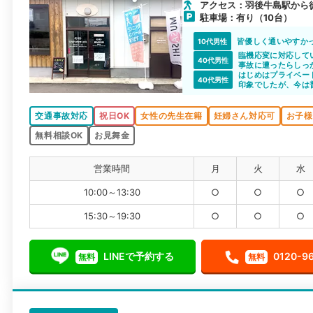
アクセス：羽後牛島駅から徒
駐車場：有り（10台）
皆優しく通いやすか
10代男性
臨機応変に対応して
40代男性
事故に遭ったらしっ
はじめはプライベー
40代男性
印象でしたが、今は
たいです
交通事故対応
祝日OK
女性の先生在籍
妊婦さん対応可
お子様
無料相談OK
お見舞金
営業時間
月
火
水
10:00～13:30
○
○
○
15:30～19:30
○
○
○
LINEで予約する
0120-9
無料
無料