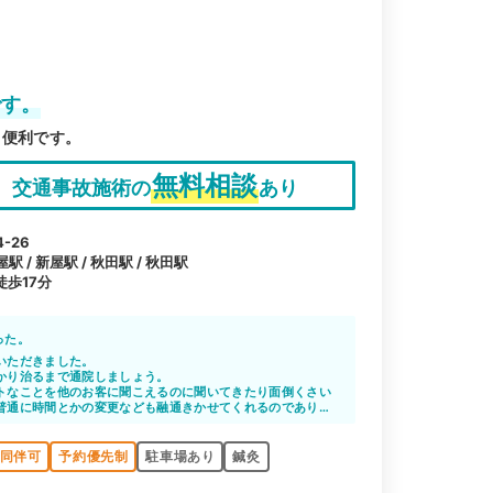
です。
も便利です。
無料相談
交通事故施術の
あり
-26
 / 新屋駅 / 秋田駅 / 秋田駅
歩17分
った。
いただきました。
かり治るまで通院しましょう。
トなことを他のお客に聞こえるのに聞いてきたり面倒くさい
普通に時間とかの変更なども融通きかせてくれるのでありが
同伴可
予約優先制
駐車場あり
鍼灸