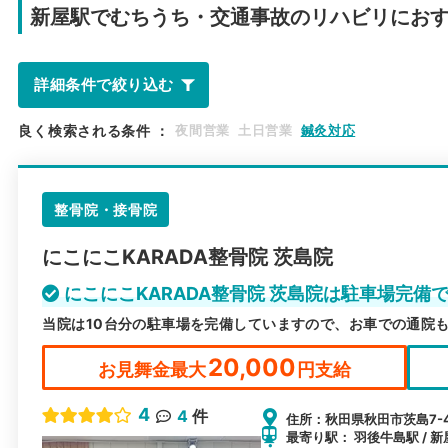
新屋駅で
むちうち・交通事故のリハビリにお
詳細条件で絞り込む
良く検索される条件
：
夜間営業
土日営業
鍼灸対応
整骨院・接骨院
にこにこKARADA整骨院 茨島院
にこにこKARADA整骨院 茨島院は駐車場完備
当院は10台分の駐車場を完備していますので、お車での通院
20,000
お見舞金最大
円支給
4
4
件
住所：秋田県秋田市茨島7-4
最寄り駅： 羽後牛島駅 / 新屋駅