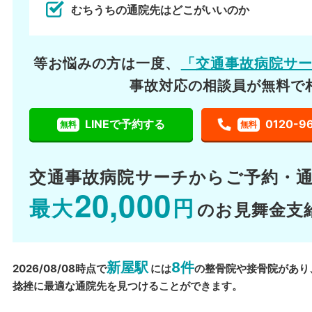
むちうちの通院先はどこがいいのか
等お悩みの方は一度、
「交通事故病院サ
事故対応の相談員が無料で
LINEで予約する
0120-9
無料
無料
交通事故病院サーチから
ご予約・
20,000
最大
円
のお見舞金支
新屋駅
8件
2026/08/08時点で
には
の整骨院や接骨院があり
捻挫に最適な通院先を見つけることができます。