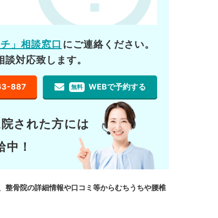
ーチ」相談窓口
にご連絡ください。
相談対応致します。
63-887
WEBで予約する
無料
通院された方には
給中！
、整骨院の詳細情報や口コミ等からむちうちや腰椎