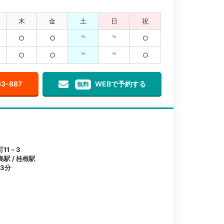
木
金
土
日
祝
○
○
℡
℡
○
○
○
℡
℡
○
63-887
WEBで予約する
無料
11－3
島駅 / 桂根駅
3分