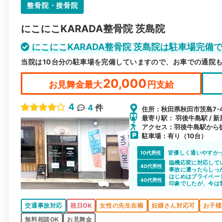
整骨院・接骨院
にこにこKARADA整骨院 茨島院
にこにこKARADA整骨院 茨島院は駐車場完備
当院は10台分の駐車場を完備していますので、お車での通院
20,000
お見舞金最大
円支給
4
4
件
住所：秋田県秋田市茨島7-4
最寄り駅： 羽後牛島駅 / 新屋駅
アクセス：羽後牛島駅から徒
駐車場：有り（10台）
皆優しく通いやすか
10代男性
臨機応変に対応して
40代男性
事故に遭ったらしっ
はじめはプライベー
40代男性
印象でしたが、今は
たいです
交通事故対応
祝日OK
女性の先生在籍
妊婦さん対応可
お子様
無料相談OK
お見舞金