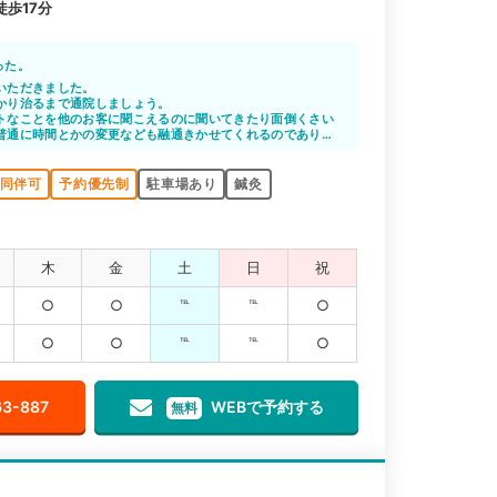
歩17分
った。
いただきました。
かり治るまで通院しましょう。
トなことを他のお客に聞こえるのに聞いてきたり面倒くさい
普通に時間とかの変更なども融通きかせてくれるのでありが
同伴可
予約優先制
駐車場あり
鍼灸
木
金
土
日
祝
○
○
℡
℡
○
○
○
℡
℡
○
63-887
WEBで予約する
無料