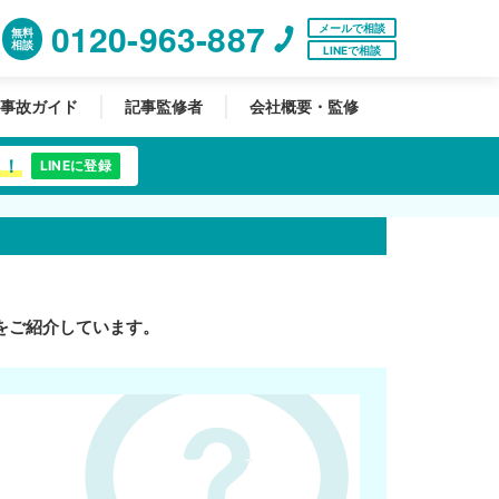
0120-963-887
メールで相談
無料
相談
LINEで相談
事故ガイド
記事監修者
会社概要・監修
中！
LINEに登録
をご紹介しています。