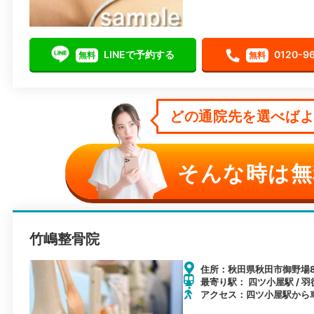
LINEで予約する
0120-9
無料
無料
どの通院先を選べばよい
そんな時は無
竹嶋整骨院
住所：秋田県秋田市御野場8-
最寄り駅： 四ツ小屋駅 / 羽
アクセス：四ツ小屋駅から