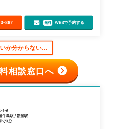
63-887
WEBで予約する
無料
か分からない...
料相談窓口へ
1-6
後牛島駅 / 新屋駅
車で3分