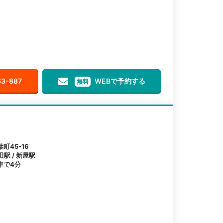
63-887
WEBで予約する
無料
町45-16
田駅 / 新屋駅
車で4分