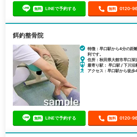
LINEで予約する
0120-9
無料
無料
餌釣整骨院
特徴：早口駅から4分の距
利です。
住所：秋田県大館市早口深沢
最寄り駅： 早口駅 / 下川沿駅
アクセス：早口駅から徒歩
LINEで予約する
0120-9
無料
無料