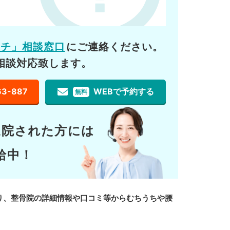
ーチ」相談窓口
にご連絡ください。
相談対応致します。
63-887
WEBで予約する
無料
通院された方には
給中！
り、整骨院の詳細情報や口コミ等からむちうちや腰