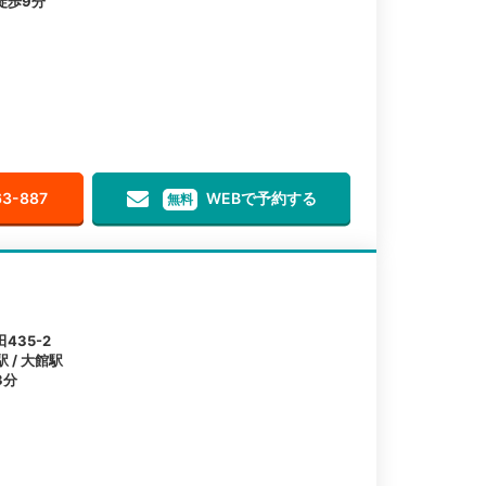
徒歩9分
63-887
WEBで予約する
無料
435-2
 / 大館駅
3分