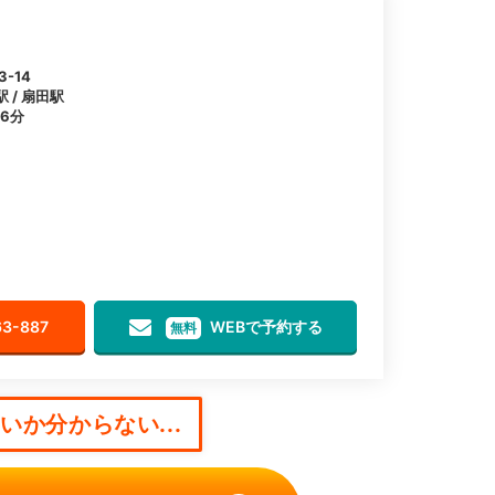
-14
 / 扇田駅
6分
63-887
WEBで予約する
無料
か分からない...