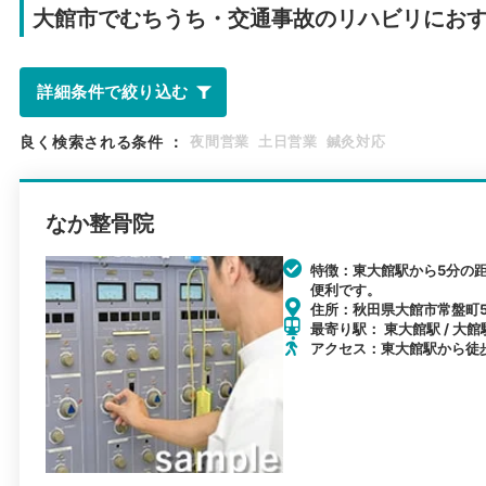
大館市で
むちうち・交通事故のリハビリにお
詳細条件で絞り込む
良く検索される条件
：
夜間営業
土日営業
鍼灸対応
なか整骨院
特徴：東大館駅から5分の
便利です。
住所：秋田県大館市常盤町5
最寄り駅： 東大館駅 / 大館駅
アクセス：東大館駅から徒