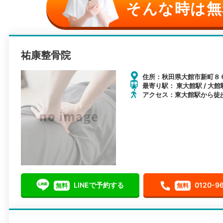
そんな時は無
祐康整骨院
住所：秋田県大館市新町８
最寄り駅： 東大館駅 / 大館駅
アクセス：東大館駅から徒
LINEで予約する
0120-9
無料
無料