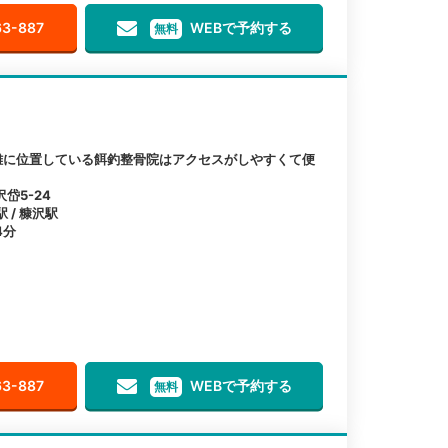
63-887
WEBで予約する
無料
離に位置している餌釣整骨院はアクセスがしやすくて便
岱5-24
 / 糠沢駅
4分
63-887
WEBで予約する
無料