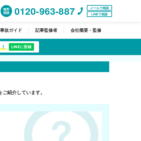
0120-963-887
メールで相談
無料
相談
LINEで相談
事故ガイド
記事監修者
会社概要・監修
中！
LINEに登録
をご紹介しています。