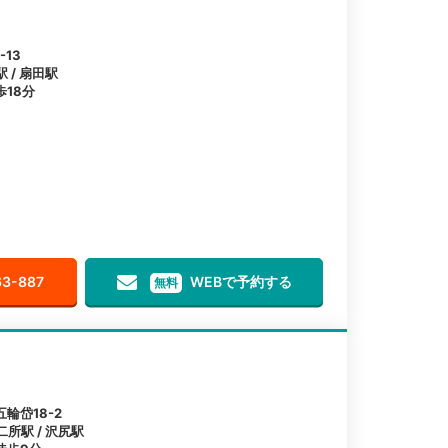
13
 / 扇田駅
18分
63-887
WEBで予約する
無料
輪岱18-2
二所駅 / 沢尻駅