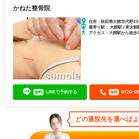
かねた整骨院
住所：秋田県大館市代野233
最寄り駅： 大館駅 / 東大館駅
アクセス：大館駅から徒歩1
LINEで予約する
0120-9
無料
無料
どの通院先を選べばよい