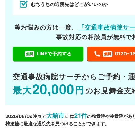
むちうちの通院先はどこがいいのか
等お悩みの方は一度、
「交通事故病院サ
事故対応の相談員が無料で
LINEで予約する
0120-9
無料
無料
交通事故病院サーチから
ご予約・
20,000
最大
円
のお見舞金支
大館市
21件
2026/08/09時点で
には
の整骨院や接骨院があ
椎捻挫に最適な通院先を見つけることができます。