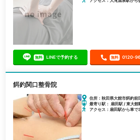
アクセス：大滝温泉駅から
LINEで予約する
0120-9
無料
無料
餌釣関口整骨院
住所：秋田県大館市餌釣前田
最寄り駅： 扇田駅 / 東大館駅
アクセス：扇田駅から車で