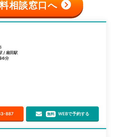
料相談窓口へ
６
 / 扇田駅
歩6分
63-887
WEBで予約する
無料