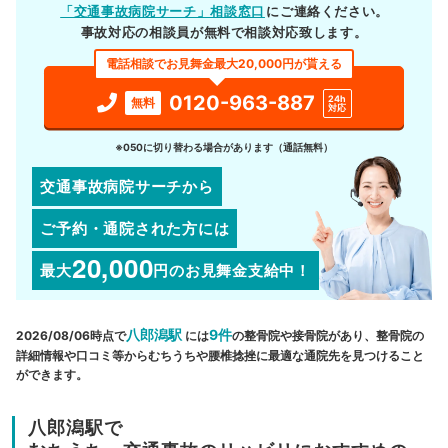
「交通事故病院サーチ」相談窓口
にご連絡ください。
事故対応の相談員が無料で相談対応致します。
電話相談でお見舞金最大20,000円が貰える
0120-963-887
24h
無料
対応
※050に切り替わる場合があります（通話無料）
交通事故病院サーチから
ご予約・通院された方には
20,000
最大
円
のお見舞金支給中！
八郎潟駅
9件
2026/08/06時点で
には
の整骨院や接骨院があり、整骨院の
詳細情報や口コミ等からむちうちや腰椎捻挫に最適な通院先を見つけること
ができます。
八郎潟駅で