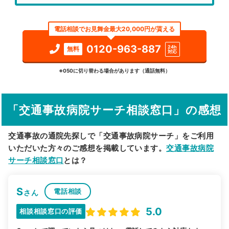
エリア
秋田県
南秋田郡八郎潟町
電話相談でお見舞金最大20,000円が貰える
検索する
0120-963-887
24h
無料
対応
詳細条件で絞り込む
※050に切り替わる場合があります（通話無料）
その他の検索方法
「交通事故病院サーチ相談窓口」の感想
駅から探す
院名から探す
交通事故の通院先探しで「交通事故病院サーチ」をご利用
いただいた方々のご感想を掲載しています。
交通事故病院
サーチ相談窓口
とは？
S
電話相談
さん
5.0
相談相談窓口の評価