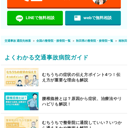
featured_play_list
LINEで無料相談
webで無料相談
交通事故 通院先検索
全国の整骨院・接骨院一覧
秋田県の整骨院・接骨院一覧
南秋田
よくわかる交通事故病院ガイド
むちうちの症状の伝え方ポイント4つ！伝
え方が重要な理由も解説
腰椎捻挫とは？原因から症状、治療法やリ
ハビリも解説！
むちうちで整骨院に通院していい？いつか
ら通えるかや施術も解説！