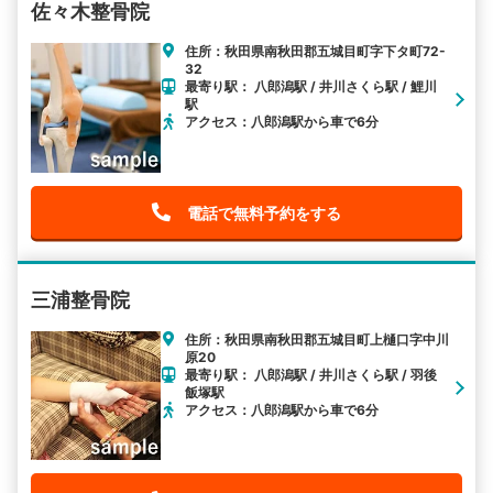
佐々木整骨院
住所：秋田県南秋田郡五城目町字下タ町72-
32
最寄り駅： 八郎潟駅 / 井川さくら駅 / 鯉川
駅
アクセス：八郎潟駅から車で6分
電話で無料予約をする
三浦整骨院
住所：秋田県南秋田郡五城目町上樋口字中川
原20
最寄り駅： 八郎潟駅 / 井川さくら駅 / 羽後
飯塚駅
アクセス：八郎潟駅から車で6分