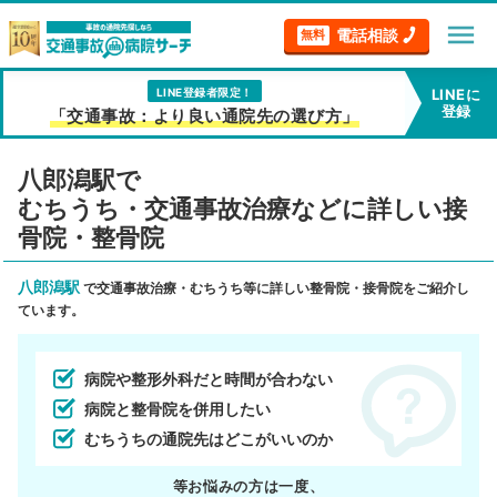
menu
電話相談
無料
LINE登録者限定！
LINEに
登録
「交通事故：より良い通院先の選び方」
八郎潟駅で
むちうち・交通事故治療などに詳しい接
骨院・整骨院
八郎潟駅
で交通事故治療・むちうち等に詳しい整骨院・接骨院をご紹介し
ています。
病院や整形外科だと時間が合わない
病院と整骨院を併用したい
むちうちの通院先はどこがいいのか
等お悩みの方は一度、