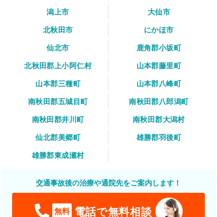
潟上市
大仙市
北秋田市
にかほ市
仙北市
鹿角郡小坂町
北秋田郡上小阿仁村
山本郡藤里町
山本郡三種町
山本郡八峰町
南秋田郡五城目町
南秋田郡八郎潟町
南秋田郡井川町
南秋田郡大潟村
仙北郡美郷町
雄勝郡羽後町
雄勝郡東成瀬村
交通事故後の治療や通院先をご案内します！
電話で無料相談
無料