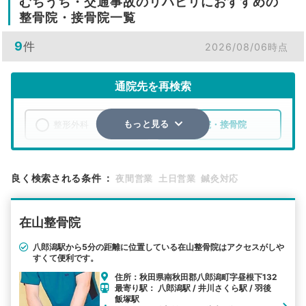
むちうち・交通事故のリハビリにおすすめの
整骨院・接骨院一覧
9
件
2026/08/06時点
通院先を再検索
整形外科
整骨院・接骨院
もっと見る
エリア
秋田県
南秋田郡八郎潟町
良く検索される条件
：
夜間営業
土日営業
鍼灸対応
検索する
在山整骨院
詳細条件で絞り込む
八郎潟駅から5分の距離に位置している在山整骨院はアクセスがしや
すくて便利です。
その他の検索方法
住所：秋田県南秋田郡八郎潟町字昼根下132
駅から探す
院名から探す
最寄り駅： 八郎潟駅 / 井川さくら駅 / 羽後
飯塚駅