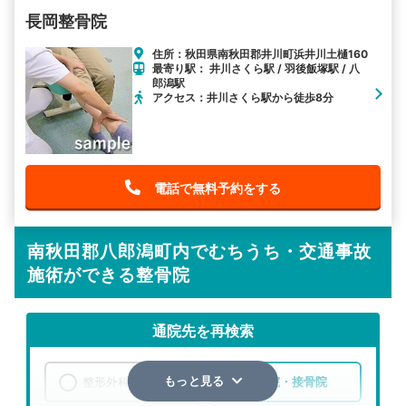
長岡整骨院
住所：秋田県南秋田郡井川町浜井川土樋160
最寄り駅： 井川さくら駅 / 羽後飯塚駅 / 八
郎潟駅
アクセス：井川さくら駅から徒歩8分
電話で無料予約をする
南秋田郡八郎潟町内でむちうち・交通事故
施術ができる整骨院
通院先を再検索
整形外科
整骨院・接骨院
もっと見る