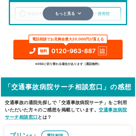
整形外科
整骨院・接骨院
もっと見る
エリア
秋田県
大館市
電話相談でお見舞金最大20,000円が貰える
検索する
0120-963-887
24h
無料
対応
詳細条件で絞り込む
※050に切り替わる場合があります（通話無料）
その他の検索方法
「交通事故病院サーチ相談窓口」の感想
駅から探す
院名から探す
交通事故の通院先探しで「交通事故病院サーチ」をご利用
いただいた方々のご感想を掲載しています。
交通事故病院
サーチ相談窓口
とは？
プリン
電話相談
さん