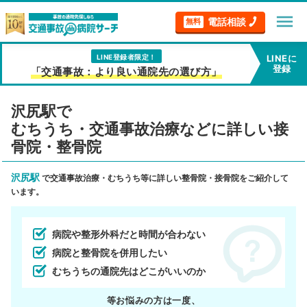
menu
電話相談
無料
LINE登録者限定！
LINEに
登録
「交通事故：より良い通院先の選び方」
沢尻駅で
むちうち・交通事故治療などに詳しい接
骨院・整骨院
沢尻駅
で交通事故治療・むちうち等に詳しい整骨院・接骨院をご紹介して
います。
病院や整形外科だと時間が合わない
病院と整骨院を併用したい
むちうちの通院先はどこがいいのか
等お悩みの方は一度、