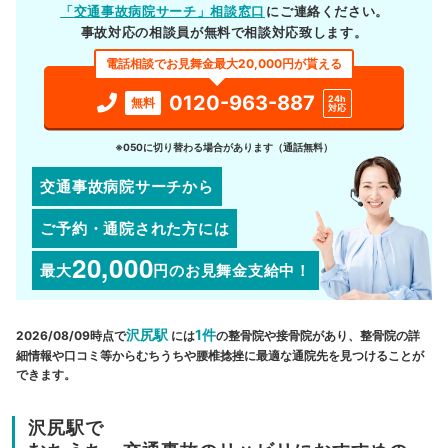
「交通事故病院サーチ」相談窓口
にご連絡ください。
事故対応の相談員が無料で相談対応致します。
電話相談でお見舞金最大20,000円が貰える
0120-963-887
24h
無料
対応
※050に切り替わる場合があります（通話無料）
交通事故病院サーチから
ご予約・通院された方には
20,000
最大
円
のお見舞金支給中！
沢尻駅
1件
2026/08/09時点で
には
の整骨院や接骨院があり、整骨院の詳
細情報や口コミ等からむちうちや腰椎捻挫に最適な通院先を見つけることが
できます。
沢尻駅で