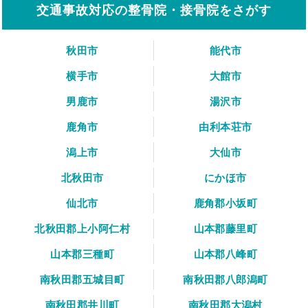
交通事故対応の整骨院・接骨院をさがす
秋田市
能代市
横手市
大館市
男鹿市
湯沢市
鹿角市
由利本荘市
潟上市
大仙市
北秋田市
にかほ市
仙北市
鹿角郡小坂町
北秋田郡上小阿仁村
山本郡藤里町
山本郡三種町
山本郡八峰町
南秋田郡五城目町
南秋田郡八郎潟町
南秋田郡井川町
南秋田郡大潟村