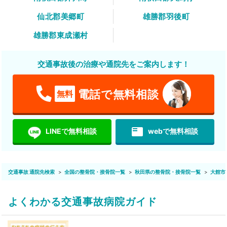
仙北郡美郷町
雄勝郡羽後町
雄勝郡東成瀬村
交通事故後の治療や通院先をご案内します！
電話で無料相談
無料
featured_play_list
LINEで無料相談
webで無料相談
交通事故 通院先検索
全国の整骨院・接骨院一覧
秋田県の整骨院・接骨院一覧
大館市
よくわかる交通事故病院ガイド