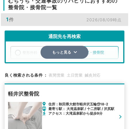
むちうち・交通事故のリハビリにおすすめの
整骨院・接骨院一覧
1
件
2026/08/09時点
通院先を再検索
整形外科
整骨院・接骨院
もっと見る
エリア
秋田県
大館市
良く検索される条件
：
夜間営業
土日営業
鍼灸対応
検索する
軽井沢整骨院
詳細条件で絞り込む
住所：秋田県大館市軽井沢五輪岱18-2
最寄り駅： 大滝温泉駅 / 十二所駅 / 沢尻駅
その他の検索方法
アクセス：大滝温泉駅から徒歩9分
駅から探す
院名から探す