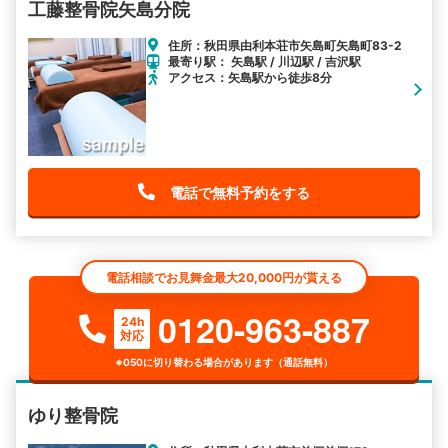
工藤整骨院矢島分院
住所：秋田県由利本荘市矢島町矢島町83-2
最寄り駅： 矢島駅 / 川辺駅 / 吉沢駅
アクセス：矢島駅から徒歩8分
電話で無料予約をする
電話相談でお見舞金最大20,000円が貰える
0120-963-887
24h
対応
※050に切り替わる場合があります（通話無料）
ゆり整骨院