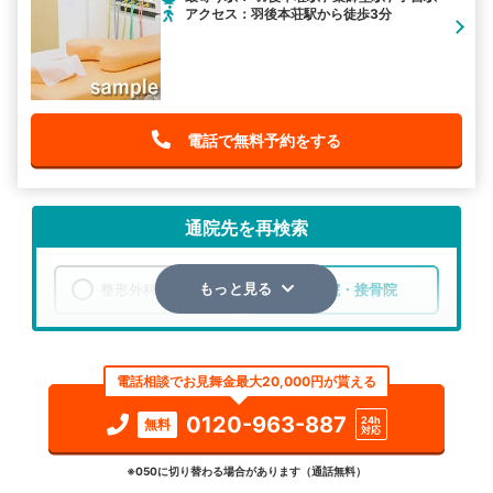
アクセス：羽後本荘駅から徒歩3分
電話で無料予約をする
通院先を再検索
整形外科
整骨院・接骨院
もっと見る
エリア
秋田県
由利本荘市
電話相談でお見舞金最大20,000円が貰える
検索する
0120-963-887
24h
無料
対応
詳細条件で絞り込む
※050に切り替わる場合があります（通話無料）