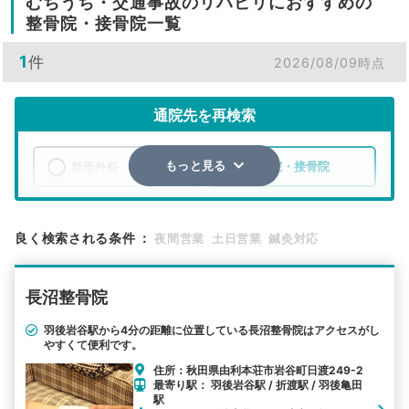
むちうち・交通事故のリハビリにおすすめの
整骨院・接骨院一覧
1
件
2026/08/09時点
通院先を再検索
整形外科
整骨院・接骨院
もっと見る
エリア
秋田県
由利本荘市
良く検索される条件
：
夜間営業
土日営業
鍼灸対応
検索する
長沼整骨院
詳細条件で絞り込む
羽後岩谷駅から4分の距離に位置している長沼整骨院はアクセスがし
やすくて便利です。
その他の検索方法
住所：秋田県由利本荘市岩谷町日渡249-2
駅から探す
院名から探す
最寄り駅： 羽後岩谷駅 / 折渡駅 / 羽後亀田
駅