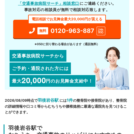
「交通事故病院サーチ」相談窓口
にご連絡ください。
事故対応の相談員が無料で相談対応致します。
電話相談でお見舞金最大20,000円が貰える
0120-963-887
24h
無料
対応
※050に切り替わる場合があります（通話無料）
交通事故病院サーチから
ご予約・通院された方には
20,000
最大
円
のお見舞金支給中！
羽後岩谷駅
1件
2026/08/09時点で
には
の整骨院や接骨院があり、整骨院
の詳細情報や口コミ等からむちうちや腰椎捻挫に最適な通院先を見つけるこ
とができます。
羽後岩谷駅で