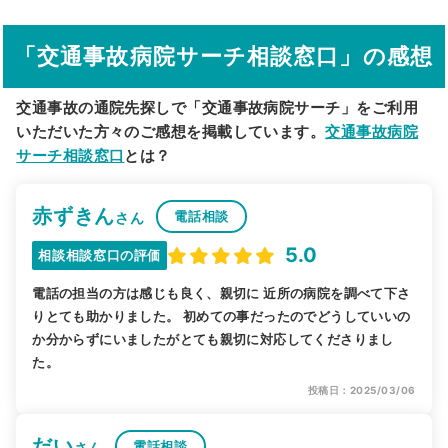
その他の検索方法
「交通事故病院サーチ相談窓口」の感想
駅から探す
院名から探す
交通事故の通院先探しで「交通事故病院サーチ」をご利用
いただいた方々のご感想を掲載しています。
交通事故病院
サーチ相談窓口
とは？
赤ずきん
電話相談
さん
5.0
相談相談窓口の評価
電話の担当の方は感じも良く、親切に 近所の病院を調べて下さ
りとても助かりました。 初めての事だったのでどうしていいの
か分からずにいましたがとても親切に対応してくださりまし
た。
投稿日：2025/03/06
だい
電話相談
さん