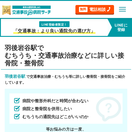
menu
電話相談
無料
LINE登録者限定！
LINEに
登録
「交通事故：より良い通院先の選び方」
羽後岩谷駅で
むちうち・交通事故治療などに詳しい接
骨院・整骨院
羽後岩谷駅
で交通事故治療・むちうち等に詳しい整骨院・接骨院をご紹介
しています。
病院や整形外科だと時間が合わない
病院と整骨院を併用したい
むちうちの通院先はどこがいいのか
等お悩みの方は一度、