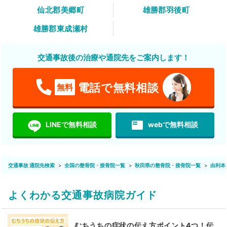
仙北郡美郷町
雄勝郡羽後町
雄勝郡東成瀬村
交通事故後の治療や通院先をご案内します！
電話で無料相談
無料
featured_play_list
LINEで無料相談
webで無料相談
交通事故 通院先検索
全国の整骨院・接骨院一覧
秋田県の整骨院・接骨院一覧
由利本
よくわかる交通事故病院ガイド
むちうちの症状の伝え方ポイント4つ！伝