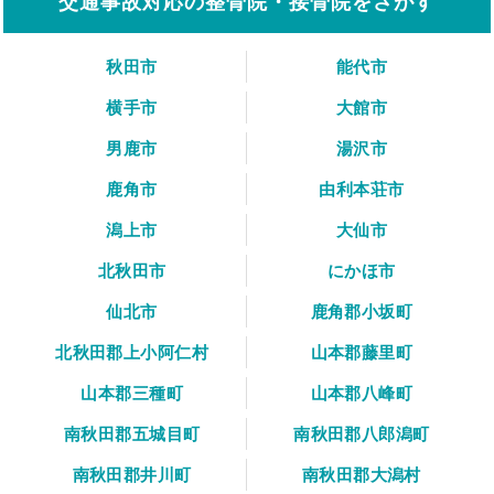
交通事故対応の整骨院・接骨院をさがす
秋田市
能代市
横手市
大館市
男鹿市
湯沢市
鹿角市
由利本荘市
潟上市
大仙市
北秋田市
にかほ市
仙北市
鹿角郡小坂町
北秋田郡上小阿仁村
山本郡藤里町
山本郡三種町
山本郡八峰町
南秋田郡五城目町
南秋田郡八郎潟町
南秋田郡井川町
南秋田郡大潟村