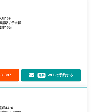
町159
師堂駅 / 子吉駅
歩16分
63-887
WEBで予約する
無料
町44-6