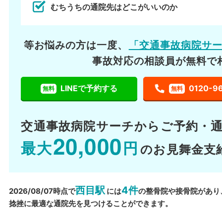
むちうちの通院先はどこがいいのか
等お悩みの方は一度、
「交通事故病院サ
事故対応の相談員が無料で
LINEで予約する
0120-9
無料
無料
交通事故病院サーチから
ご予約・
20,000
最大
円
のお見舞金支
西目駅
4件
2026/08/07時点で
には
の整骨院や接骨院があり
捻挫に最適な通院先を見つけることができます。