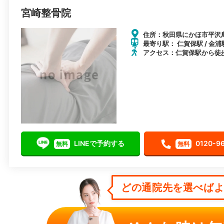
宮崎整骨院
住所：秋田県にかほ市平沢鳥森
最寄り駅： 仁賀保駅 / 金浦駅
アクセス：仁賀保駅から徒歩
LINEで予約する
0120-9
無料
無料
どの通院先を選べばよい