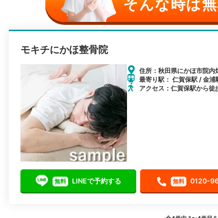
そんな時は無
モキチにかほ整骨院
住所：秋田県にかほ市院内畑
最寄り駅： 仁賀保駅 / 金浦駅
アクセス：仁賀保駅から徒歩
LINEで予約する
0120-9
無料
無料