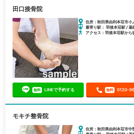
田口接骨院
住所：秋田県由利本荘市小人
最寄り駅： 羽後本荘駅 / 薬
アクセス：羽後本荘駅から徒
LINEで予約する
0120-9
無料
無料
モキチ整骨院
住所：秋田県由利本荘市中堅