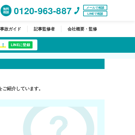
0120-963-887
メールで相談
無料
相談
LINEで相談
事故ガイド
記事監修者
会社概要・監修
中！
LINEに登録
をご紹介しています。