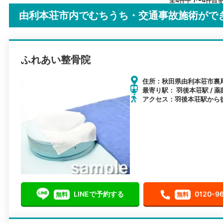
全4件中 1〜4件目
由利本荘市内でむちうち・交通事故施術がで
ふれあい整骨院
住所：秋田県由利本荘市裏
最寄り駅： 羽後本荘駅 / 薬
アクセス：羽後本荘駅から
LINEで予約する
0120-9
無料
無料