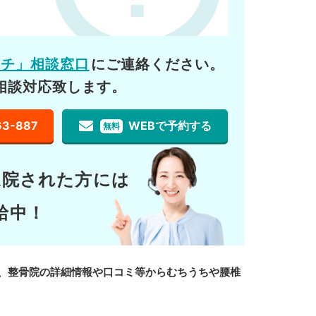
ーチ」相談窓口
にご連絡ください。
相談対応致します。
63-887
WEBで予約する
無料
通院された方には
給中！
、整骨院の詳細情報や口コミ等からむちうちや腰椎