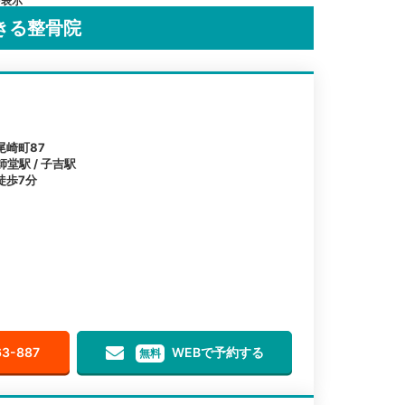
を表示
きる整骨院
尾崎町87
師堂駅 / 子吉駅
徒歩7分
63-887
WEBで予約する
無料