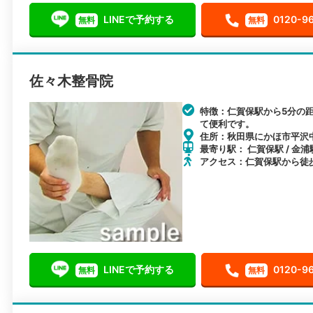
LINEで予約する
0120-9
無料
無料
佐々木整骨院
特徴：仁賀保駅から5分の
て便利です。
住所：秋田県にかほ市平沢中
最寄り駅： 仁賀保駅 / 金浦駅
アクセス：仁賀保駅から徒
LINEで予約する
0120-9
無料
無料