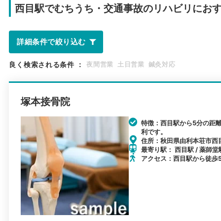
西目駅で
むちうち・交通事故のリハビリにお
詳細条件で絞り込む
良く検索される条件
：
夜間営業
土日営業
鍼灸対応
塚本接骨院
特徴：西目駅から5分の距
利です。
住所：秋田県由利本荘市西目
最寄り駅： 西目駅 / 薬師堂駅
アクセス：西目駅から徒歩